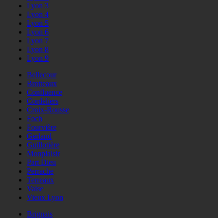
Lyon 3
Lyon 4
Lyon 5
Lyon 6
Lyon 7
Lyon 8
Lyon 9
Bellecour
Brotteaux
Confluence
Cordeliers
Croix-Rousse
Foch
Fourvière
Gerland
Guillotière
Monplaisir
Part Dieu
Perrache
Terreaux
Vaise
Vieux Lyon
Brignais