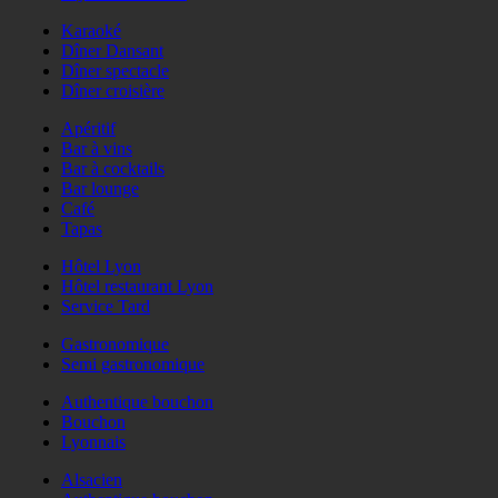
Karaoké
Dîner Dansant
Dîner spectacle
Dîner croisière
Apéritif
Bar à vins
Bar à cocktails
Bar lounge
Café
Tapas
Hôtel Lyon
Hôtel restaurant Lyon
Service Tard
Gastronomique
Semi gastronomique
Authentique bouchon
Bouchon
Lyonnais
Alsacien