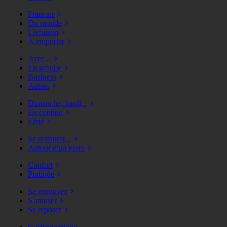
Français
Du monde
Livraison
À emporter
Avec...
En groupe
Business
Autres
Dimanche, lundi...
En continu
Férié
Se restaurer...
Autour d'un verre
Confort
Pratique
Se retrouver
S'amuser
Se reposer
Gastronomique