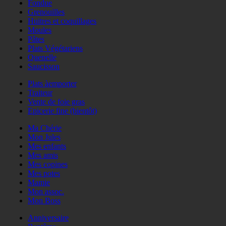
Fondue
Grenouilles
Huitres et coquillages
Moules
Pâtes
Plats Végétariens
Quenelle
Saucisson
Plats àemporter
Traiteur
Vente de foie gras
Epicerie fine (bientôt)
Ma Chérie
Mon Jules
Mes enfants
Mes amis
Mes copines
Mes potes
Mamie
Mon assoc.
Mon Boss
Anniversaire