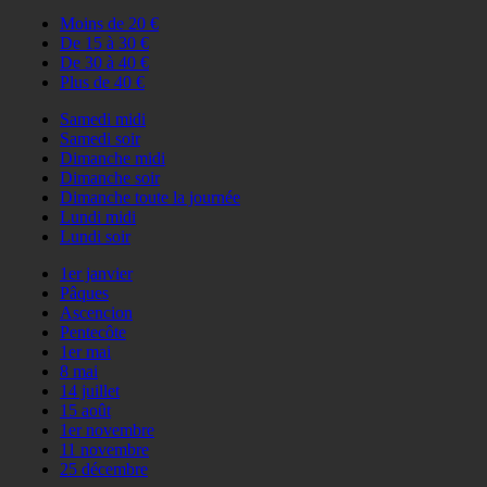
Moins de 20 €
De 15 à 30 €
De 30 à 40 €
Plus de 40 €
Samedi midi
Samedi soir
Dimanche midi
Dimanche soir
Dimanche toute la journée
Lundi midi
Lundi soir
1er janvier
Pâques
Ascencion
Pentecôte
1er mai
8 mai
14 juillet
15 août
1er novembre
11 novembre
25 décembre