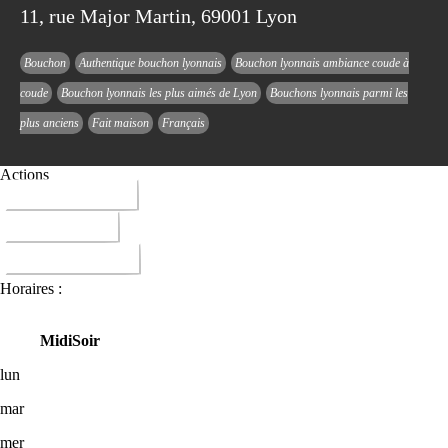
11, rue Major Martin, 69001 Lyon
Bouchon
Authentique bouchon lyonnais
Bouchon lyonnais ambiance coude à
coude
Bouchon lyonnais les plus aimés de Lyon
Bouchons lyonnais parmi les
plus anciens
Fait maison
Français
Actions
04 78 28 35 83
ITINERAIRE
DONNER AVIS
Horaires :
Midi
Soir
lun
mar
mer