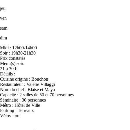
jeu
ven
sam
dim
Midi : 12h00-14h00
Soir : 19h30-21h30
Prix constatés
Menu(s) soir:
21 à 30 €
Détails :
Cuisine origine : Bouchon
Restaurateur : Valérie Villaggi
Nom du chef : Blaise et Maya
Capacité : 2 salles de 50 et 70 personnes
Séminaire : 30 personnes
Métro : Hôtel de Ville
Parking : Terreaux
Vélov : oui