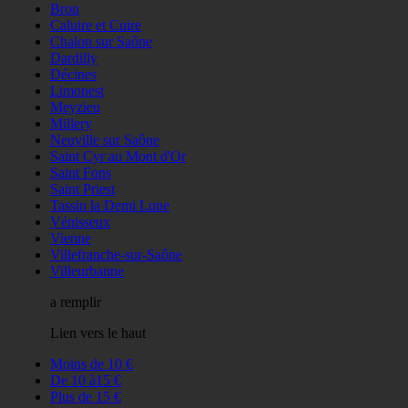
Bron
Caluire et Cuire
Chalon sur Saône
Dardilly
Décines
Limonest
Meyzieu
Millery
Neuville sur Saône
Saint Cyr au Mont d'Or
Saint Fons
Saint Priest
Tassin la Demi Lune
Vénisseux
Vienne
Villefranche-sur-Saône
Villeurbanne
a remplir
Lien vers le haut
Moins de 10 €
De 10 à15 €
Plus de 15 €