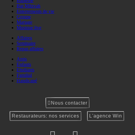
Baptême
Bar Mitzvah
Enterrements de vie
Groupe
Mariage
Musique live
Affaires
Seminaire
Repas affaires
Amis
Enfants
Etudiants
Familial
Handicapé
Nous contacter
Restaurateurs: nos services
L'agence Win