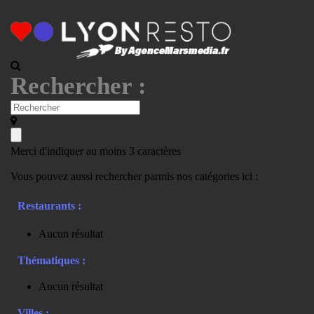
Rechercher :
Merci d'indiquer au moins 3 caractères
Vous pouvez aussi rechercher parmis nos catégories ici :
Restaurants :
Aucun résultat
Thématiques :
Aucun résultat
Villes :