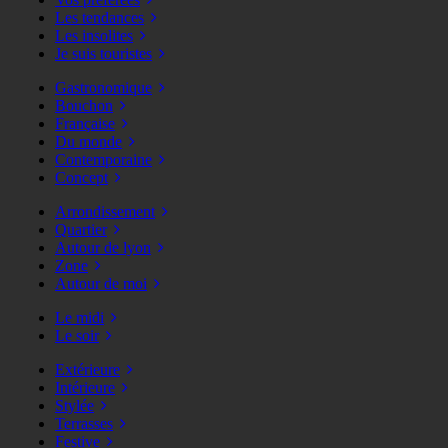
Les tendances
Les insolites
Je suis touristes
Gastronomique
Bouchon
Française
Du monde
Contemporaine
Concept
Arrondissement
Quartier
Autour de lyon
Zone
Autour de moi
Le midi
Le soir
Extérieure
Intérieure
Stylée
Terrasses
Festive