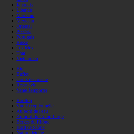
Japonais
Libanais
Marocain
Mexicain
Oriental
Pizzéria
Portugais
Russe
Tex Mex
Thaï
Vietnamien
Bio
Buffet
Cours de cuisine
Resto àvin
Vente àemporter
Rooftop
Vue Exceptionnelle
Au bord de l'eau
Au bord du Grand Large
Berges du Rhône
Bord de Saône
Nature détente