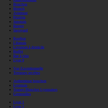
Bouchon
Brunch
Asiatique
Pizzéria
Japonais
Burger
Savoyard
Rooftop
Libanais
Livraison à domicile
Buffet
Bar à vins
Lyon 9
Vue Exceptionnelle
Terrasses secrètes
Authentique bouchon
Lyonnais
Toques Blanches Lyonnaises
Grenouilles
Lyon 1
Lyon 2