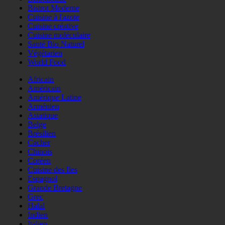
Bistrot Moderne
Cuisine à l'azote
Cuisine créative
Cuisine moléculaire
Santé Bio Naturel
Végétarien
World Food
Africain
Américain
Amérique Latine
Arménien
Asiatique
Belge
Brésilien
Cacher
Chinois
Coréen
Cuisine des Iles
Espagnol
Grande Bretagne
Grec
Halal
Indien
Italien