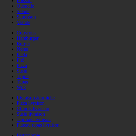
Poisson
Quenelle
Salade
Saucisson
Viande
Couscous
Hamburger
Burger
Nems
Paëla
Phö
Pizza
Sushi
Tajine
Tapas
Wok
Livraison àdomicile
Pizza livraison
Chinois livraison
Sushi livraison
Japonais livraison
Plateau repas livraison
Bistronomie