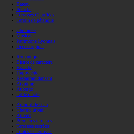
Bateau
Péniche
Terrasses Chauffées
Terrain de pétanque
Cheminée
Musicale
Patrimoine Lyonnais
Décor original
Romantique
Bistrot de caractère
Branché
Happy chic
Restaurant dansant
Atypique
Auberge
Table d'hôte
Au bord de l'eau
Charme urbain
Au vert
Premières terrasses
Terrasses secrètes
Toutes les terrasses