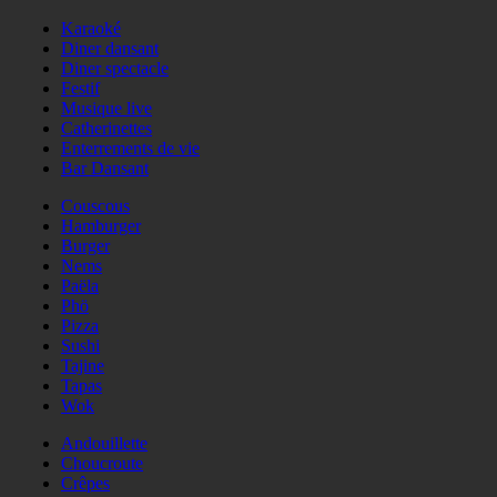
Karaoké
Diner dansant
Diner spectacle
Festif
Musique live
Catherinettes
Enterrements de vie
Bar Dansant
Couscous
Hamburger
Burger
Nems
Paëla
Phö
Pizza
Sushi
Tajine
Tapas
Wok
Andouillette
Choucroute
Crêpes