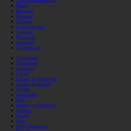
Authentique bouchon
Bistrot
Bouchon
Brasserie
Crêperie
Cuisine du Sud
Lyonnais
Provençal
Savoyard
Traditionnelle
Andouillette
Choucroute
Couscous
Crêpes
Cuisine au feu de bois
Cuisine du marché
Fondue
Grenouilles
Grill
Huitres et coquillages
Mâchon
Moules
Pâtes
Plats Végétariens