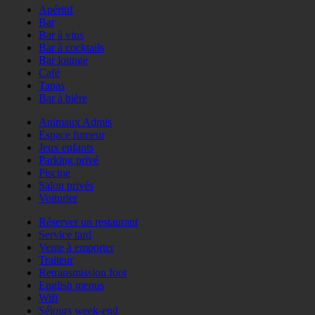
Apéritif
Bar
Bar à vins
Bar à cocktails
Bar lounge
Café
Tapas
Bar à bière
Animaux Admis
Espace fumeur
Jeux enfants
Parking privé
Piscine
Salon privés
Voiturier
Réserver un restaurant
Service tard
Vente à emporter
Traiteur
Retransmission foot
English menus
Wifi
Séjours week-end