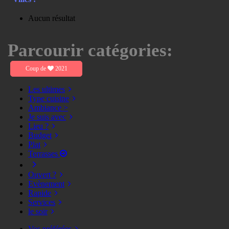
Aucun résultat
Parcourir catégories:
Coup de
2021
Les ultimes
Type cuisine
Ambiance >
Je suis avec
Lieu ?
Budget
Plat
Terrasses
Ouvert ?
Evènement
Rapide
Services
le soir
Vos préférées