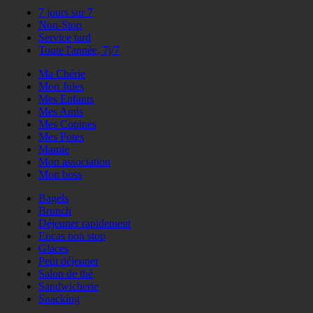
7 jours sur 7
Non-Stop
Service tard
Toute l'année, 7j/7
Ma Chérie
Mon Jules
Mes Enfants
Mes Amis
Mes Copines
Mes Potes
Mamie
Mon association
Mon boss
Bagels
Brunch
Déjeuner rapidement
Encas non stop
Glaces
Petit déjeuner
Salon de thé
Sandwicherie
Snacking