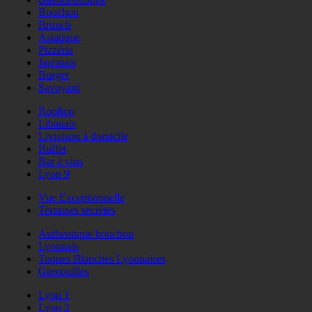
Bouchon
Brunch
Asiatique
Pizzéria
Japonais
Burger
Savoyard
Rooftop
Libanais
Livraison à domicile
Buffet
Bar à vins
Lyon 9
Vue Exceptionnelle
Terrasses secrètes
Authentique bouchon
Lyonnais
Toques Blanches Lyonnaises
Grenouilles
Lyon 1
Lyon 2