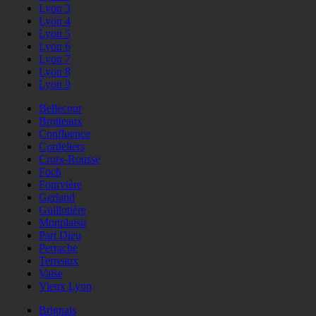
Lyon 3
Lyon 4
Lyon 5
Lyon 6
Lyon 7
Lyon 8
Lyon 9
Bellecour
Brotteaux
Confluence
Cordeliers
Croix-Rousse
Foch
Fourvière
Gerland
Guillotière
Monplaisir
Part Dieu
Perrache
Terreaux
Vaise
Vieux Lyon
Brignais