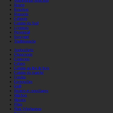
Authentique bouchon
Bistrot
Bouchon
Brasserie
Crêperie
Cuisine du Sud
Lyonnais
Provençal
Savoyard
Traditionnelle
Andouillette
Choucroute
Couscous
Crêpes
Cuisine au feu de bois
Cuisine du marché
Fondue
Grenouilles
Grill
Huitres et coquillages
Mâchon
Moules
Pâtes
Plats Végétariens