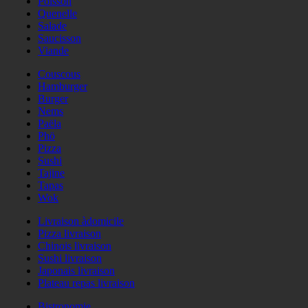
Poisson
Quenelle
Salade
Saucisson
Viande
Couscous
Hamburger
Burger
Nems
Paëla
Phö
Pizza
Sushi
Tajine
Tapas
Wok
Livraison àdomicile
Pizza livraison
Chinois livraison
Sushi livraison
Japonais livraison
Plateau repas livraison
Bistronomie