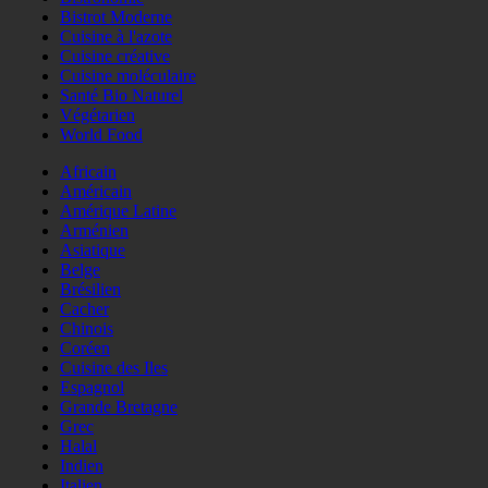
Bistrot Moderne
Cuisine à l'azote
Cuisine créative
Cuisine moléculaire
Santé Bio Naturel
Végétarien
World Food
Africain
Américain
Amérique Latine
Arménien
Asiatique
Belge
Brésilien
Cacher
Chinois
Coréen
Cuisine des Iles
Espagnol
Grande Bretagne
Grec
Halal
Indien
Italien