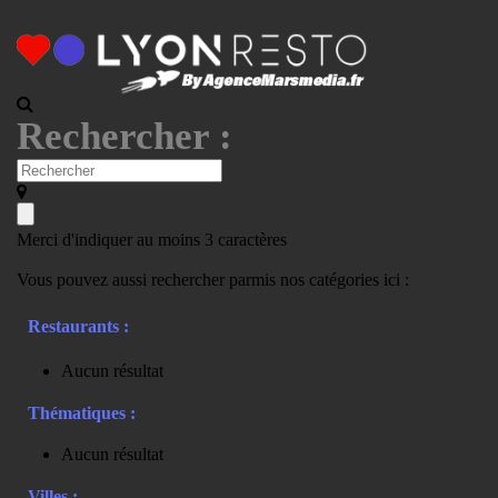
Rechercher :
Merci d'indiquer au moins 3 caractères
Vous pouvez aussi rechercher parmis nos catégories ici :
Restaurants :
Aucun résultat
Thématiques :
Aucun résultat
Villes :