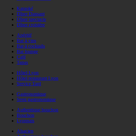
Karaoké
Dîner Dansant
Dîner spectacle
Dîner croisière
Apéritif
Bar à vins
Bar à cocktails
Bar lounge
Café
Tapas
Hôtel Lyon
Hôtel restaurant Lyon
Service Tard
Gastronomique
Semi gastronomique
Authentique bouchon
Bouchon
Lyonnais
Alsacien