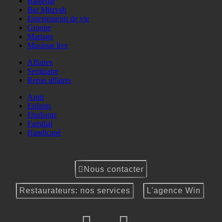
Baptême
Bar Mitzvah
Enterrements de vie
Groupe
Mariage
Musique live
Affaires
Seminaire
Repas affaires
Amis
Enfants
Etudiants
Familial
Handicapé
Nous contacter
Restaurateurs: nos services
L'agence Win