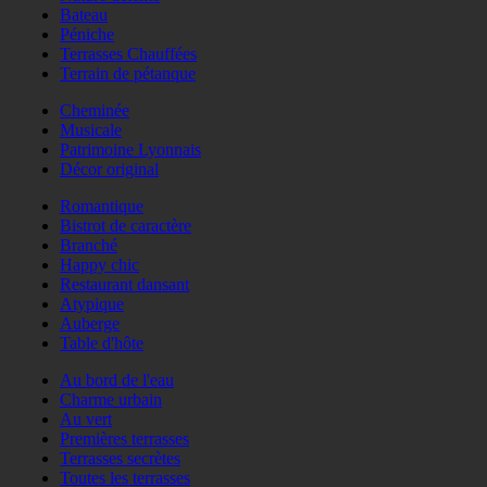
Bateau
Péniche
Terrasses Chauffées
Terrain de pétanque
Cheminée
Musicale
Patrimoine Lyonnais
Décor original
Romantique
Bistrot de caractère
Branché
Happy chic
Restaurant dansant
Atypique
Auberge
Table d'hôte
Au bord de l'eau
Charme urbain
Au vert
Premières terrasses
Terrasses secrètes
Toutes les terrasses