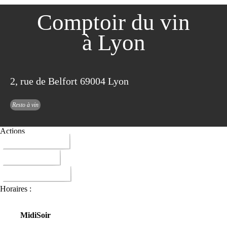
Comptoir du vin
à Lyon
2, rue de Belfort 69004 Lyon
Resto à vin
Actions
04 78 39 89 95
ITINERAIRE
DONNER AVIS
Horaires :
Midi
Soir