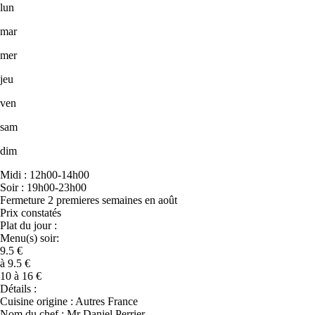
lun
mar
mer
jeu
ven
sam
dim
Midi : 12h00-14h00
Soir : 19h00-23h00
Fermeture 2 premieres semaines en août
Prix constatés
Plat du jour :
Menu(s) soir:
9.5 €
à 9.5 €
10 à 16 €
Détails :
Cuisine origine : Autres France
Nom du chef : Mr Daniel Perrier