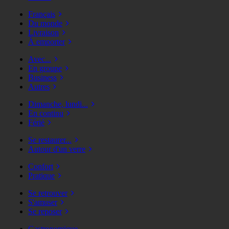
Français
Du monde
Livraison
À emporter
Avec...
En groupe
Business
Autres
Dimanche, lundi...
En continu
Férié
Se restaurer...
Autour d'un verre
Confort
Pratique
Se retrouver
S'amuser
Se reposer
Gastronomique