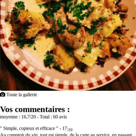
Toute la gallerie
Vos commentaires :
moyenne :
16,7
/20
- Total :
60 avis
" Simple, copieux et efficace " -
17
/20
Au comptoir du vin, tout est simple, de la carte au service, en passant