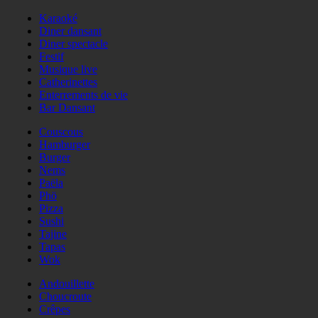
Karaoké
Diner dansant
Diner spectacle
Festif
Musique live
Catherinettes
Enterrements de vie
Bar Dansant
Couscous
Hamburger
Burger
Nems
Paëla
Phö
Pizza
Sushi
Tajine
Tapas
Wok
Andouillette
Choucroute
Crêpes