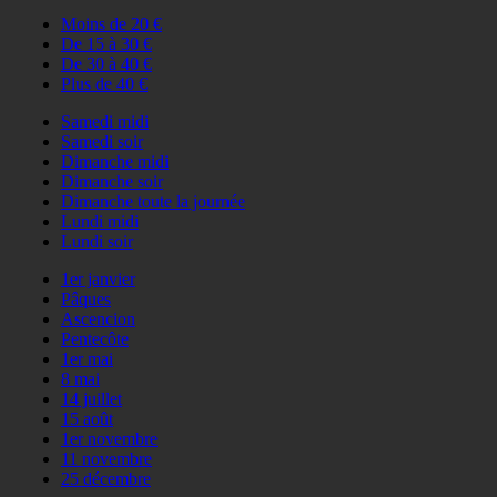
Moins de 20 €
De 15 à 30 €
De 30 à 40 €
Plus de 40 €
Samedi midi
Samedi soir
Dimanche midi
Dimanche soir
Dimanche toute la journée
Lundi midi
Lundi soir
1er janvier
Pâques
Ascencion
Pentecôte
1er mai
8 mai
14 juillet
15 août
1er novembre
11 novembre
25 décembre