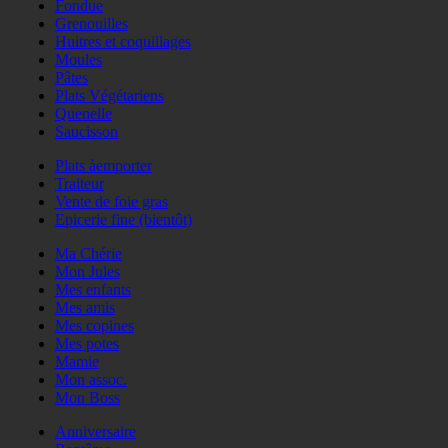
Fondue
Grenouilles
Huitres et coquillages
Moules
Pâtes
Plats Végétariens
Quenelle
Saucisson
Plats àemporter
Traiteur
Vente de foie gras
Epicerie fine (bientôt)
Ma Chérie
Mon Jules
Mes enfants
Mes amis
Mes copines
Mes potes
Mamie
Mon assoc.
Mon Boss
Anniversaire