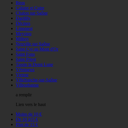
Bron
Caluire et Cuire
Chalon sur Saône
Dardilly
Décines
Limonest
Meyzieu
Millery
Neuville sur Saône
Saint Cyr au Mont d'Or
Saint Fons
Saint Priest
Tassin la Demi Lune
Vénisseux
Vienne
Villefranche-sur-Saône
Villeurbanne
a remplir
Lien vers le haut
Moins de 10 €
De 10 à15 €
Plus de 15 €