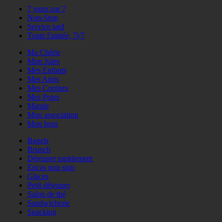
7 jours sur 7
Non-Stop
Service tard
Toute l'année, 7j/7
Ma Chérie
Mon Jules
Mes Enfants
Mes Amis
Mes Copines
Mes Potes
Mamie
Mon association
Mon boss
Bagels
Brunch
Déjeuner rapidement
Encas non stop
Glaces
Petit déjeuner
Salon de thé
Sandwicherie
Snacking