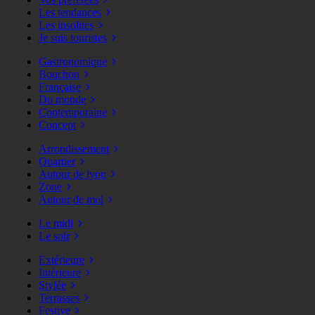
Les tendances
Les insolites
Je suis touristes
Gastronomique
Bouchon
Française
Du monde
Contemporaine
Concept
Arrondissement
Quartier
Autour de lyon
Zone
Autour de moi
Le midi
Le soir
Extérieure
Intérieure
Stylée
Terrasses
Festive