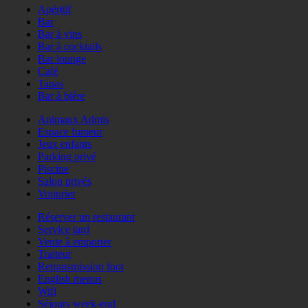
Apéritif
Bar
Bar à vins
Bar à cocktails
Bar lounge
Café
Tapas
Bar à bière
Animaux Admis
Espace fumeur
Jeux enfants
Parking privé
Piscine
Salon privés
Voiturier
Réserver un restaurant
Service tard
Vente à emporter
Traiteur
Retransmission foot
English menus
Wifi
Séjours week-end