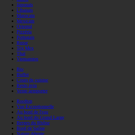
Japonais
Libanais
Marocain
Mexicain
Oriental
Pizzéria
Portugais
Russe
Tex Mex
Thaï
Vietnamien
Bio
Buffet
Cours de cuisine
Resto àvin
Vente àemporter
Rooftop
Vue Exceptionnelle
Au bord de l'eau
Au bord du Grand Large
Berges du Rhône
Bord de Saône
Nature détente