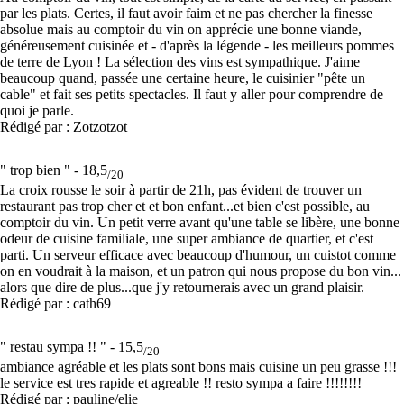
par les plats. Certes, il faut avoir faim et ne pas chercher la finesse
absolue mais au comptoir du vin on apprécie une bonne viande,
généreusement cuisinée et - d'après la légende - les meilleurs pommes
de terre de Lyon ! La sélection des vins est sympathique. J'aime
beaucoup quand, passée une certaine heure, le cuisinier "pête un
cable" et fait ses petits spectacles. Il faut y aller pour comprendre de
quoi je parle.
Rédigé par : Zotzotzot
" trop bien " -
18,5
/20
La croix rousse le soir à partir de 21h, pas évident de trouver un
restaurant pas trop cher et et bon enfant...et bien c'est possible, au
comptoir du vin. Un petit verre avant qu'une table se libère, une bonne
odeur de cuisine familiale, une super ambiance de quartier, et c'est
parti. Un serveur efficace avec beaucoup d'humour, un cuistot comme
on en voudrait à la maison, et un patron qui nous propose du bon vin...
alors que dire de plus...que j'y retournerais avec un grand plaisir.
Rédigé par : cath69
" restau sympa !! " -
15,5
/20
ambiance agréable et les plats sont bons mais cuisine un peu grasse !!!
le service est tres rapide et agreable !! resto sympa a faire !!!!!!!!
Rédigé par : pauline/elie