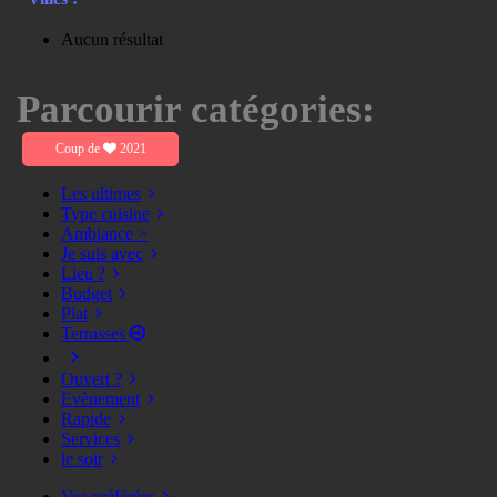
Aucun résultat
Parcourir catégories:
Coup de
2021
Les ultimes
Type cuisine
Ambiance >
Je suis avec
Lieu ?
Budget
Plat
Terrasses
Ouvert ?
Evènement
Rapide
Services
le soir
Vos préférées