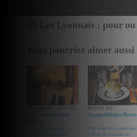
Donner mon avis
Les Lyonnais : pour ou
Vous pourriez aimer aussi
LA CAMBUSE À ARLETTE
BISTROT JUL'
Chic décontracté,
Sympathique Resto
belle ...
Voilà un restaurant de
Petit restaurant sympathique
caractère avec ses petits
à l'écart du brouhaha des