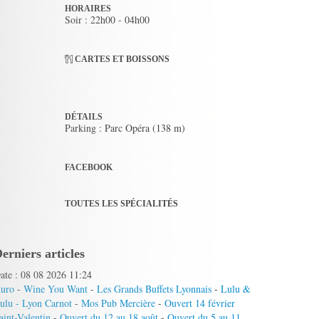
HORAIRES
Soir : 22h00 - 04h00
CARTES ET BOISSONS
DÉTAILS
Parking : Parc Opéra (138 m)
FACEBOOK
TOUTES LES SPÉCIALITÉS
erniers articles
ate : 08 08 2026 11:24
uro
-
Wine You Want
-
Les Grands Buffets Lyonnais
-
Lulu &
ulu - Lyon Carnot
-
Mos Pub Mercière
-
Ouvert 14 février
aint-Valentin
-
Ouvert du 12 au 18 août
-
Ouvert du 5 au 11