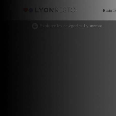
Restaur
Explorer les catégories Lyonresto