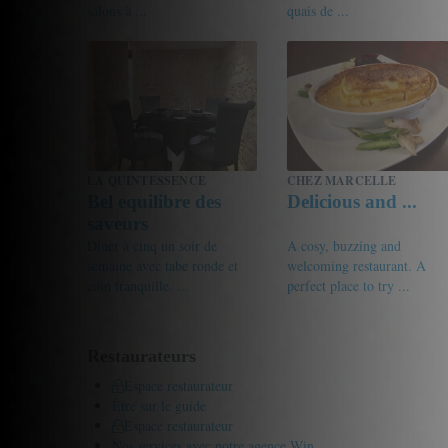
salons à ...
quais de ...
18.5/20
Gourmet de passage
15.5/20
Francois
LA QUINTESSENCE
CHEZ MARCELLE
Bel equilibre des
Delicious and ...
saveurs
Dîner à cinq un soir de
A cosy, buzzing and
semaine avec tabe ronde et
welcoming restaurant. A
coin tranquille. ...
perfect place to try ...
17/20
Angemine
17.5/20
Rosie
Restaurateurs
Espace restaurateur
Être sur le guide
Espace restaurateur
Nos services avec notre agence Win