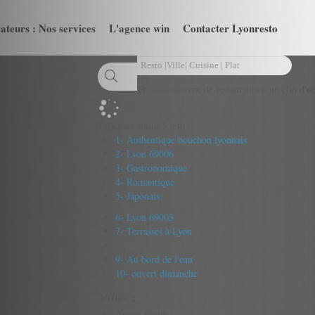
ateurs : Nos services
L'agence win
Contacter Lyonresto
Trouver un type de restaurant en un clin d'oe
Tapez au moins 3 lettres
1- Authentique bouchon lyonnais
2- Lyon 69006
3- Gastronomique
4- Romantique
5- Japonais
6- Lyon 69003
7- Terrasses à Lyon
9- Au bord de l'eau
10- ouvert dimanche
Villes :
Aucun résultat