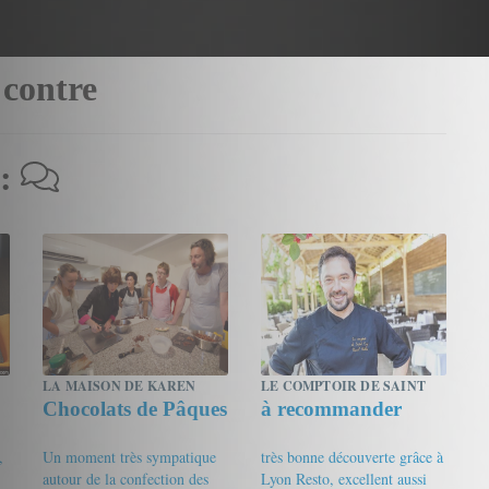
 contre
 :
LA MAISON DE KAREN
LE COMPTOIR DE SAINT
Chocolats de Pâques
à recommander
CHOCOLAT
CYR (ST CYR)
,
Un moment très sympatique
très bonne découverte grâce à
autour de la confection des
Lyon Resto, excellent aussi