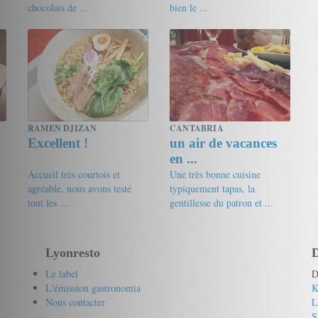
chocolats de ...
bien le ...
18/20
Nat
18/20
mogu
RAMEN DJIZAN
CANTABRIA
Excellent !
un air de vacances
en ...
Accueil très courtois et
Une très bonne cuisine
agréable, nous avons testé
typiquement tapas, la
tout les ...
gentillesse du patron et ...
18/20
kémy
17/20
tof
Lyonresto
D
Le label
D
L'émission gastronomia
K
Nous contacter
L
S