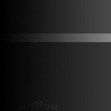
Accueil
> > DV1
DV1
04 72 07 72 62