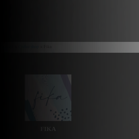
Accueil
>
Coffee shop
> Fika
FIKA