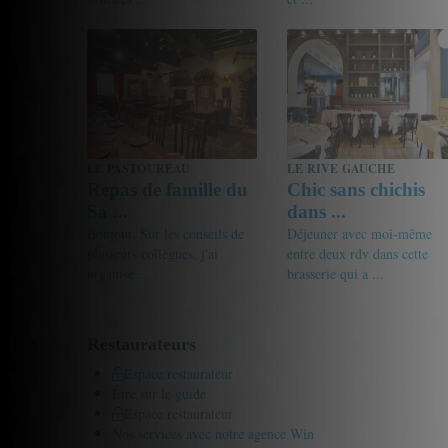
17/20
Gourmet de passage
17/20
pseudoalain
LE PASTOUREAU
LE RIVE GAUCHE
Repas de famille du
Chic sans chichis
Sa ...
dans ...
Bonjour, Sur les conseils de
Déjeuner avec moi-même
plusieurs collègues, j'ai
entre deux rdv dans cette
organisé ...
brasserie qui a ...
19.5/20
Gourmet de passage
17/20
friandine
Restaurateurs
Espace restaurateur
Être sur le guide
Espace restaurateur
Nos services avec notre agence Win