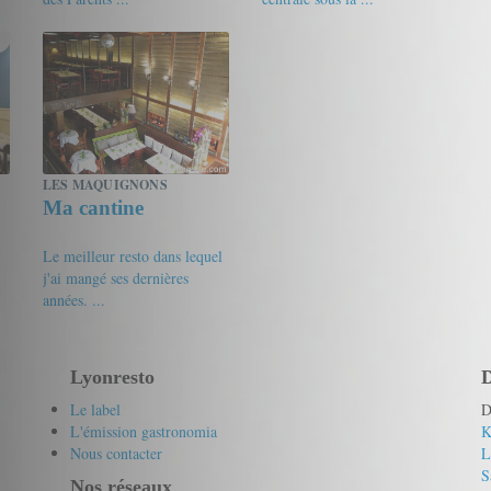
20/20
Sandrine
18.5/20
friandine
LES MAQUIGNONS
Ma cantine
Le meilleur resto dans lequel
j'ai mangé ses dernières
années. ...
19/20
choupi0269
Lyonresto
D
Le label
D
L'émission gastronomia
K
Nous contacter
L
S
Nos réseaux