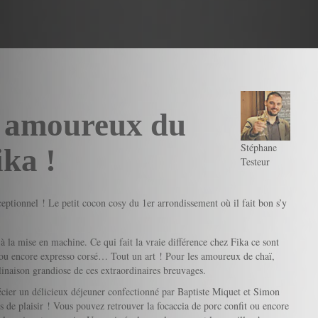
s amoureux du
Stéphane
ika !
Testeur
ceptionnel ! Le petit cocon cosy du 1er arrondissement où il fait bon s’y
 à la mise en machine. Ce qui fait la vraie différence chez Fika ce sont
e ou encore expresso corsé… Tout un art ! Pour les amoureux de chaï,
inaison grandiose de ces extraordinaires breuvages.
ier un délicieux déjeuner confectionné par Baptiste Miquet et Simon
s de plaisir ! Vous pouvez retrouver la focaccia de porc confit ou encore