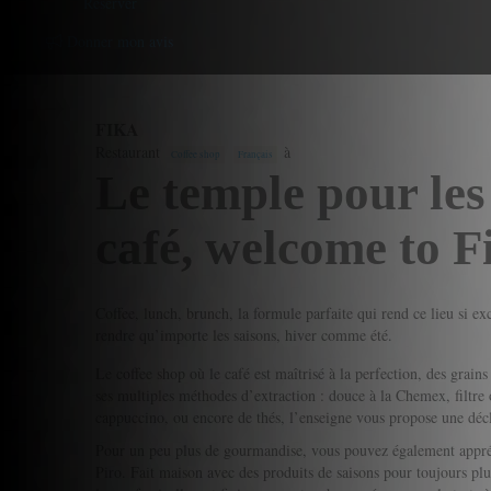
Reserver
Donner mon avis
FIKA
Restaurant
à
Coffee shop
Français
Le temple pour le
café, welcome to F
Coffee, lunch, brunch, la formule parfaite qui rend ce lieu si ex
rendre qu’importe les saisons, hiver comme été.
Le coffee shop où le café est maîtrisé à la perfection, des grains
ses multiples méthodes d’extraction : douce à la Chemex, filtr
cappuccino, ou encore de thés, l’enseigne vous propose une décl
Pour un peu plus de gourmandise, vous pouvez également appréc
Piro. Fait maison avec des produits de saisons pour toujours plu