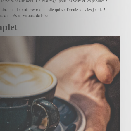
 la poire et aux noix. Un vrai régal pour les yeux et les papilles !
insi que leur afterwork de folie qui se déroule tous les jeudis !
es canapés en velours de Fika.
mplet