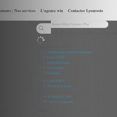
ateurs : Nos services
L'agence win
Contacter Lyonresto
Trouver un type de restaurant en un clin d'oe
Tapez au moins 3 lettres
1- Authentique bouchon lyonnais
2- Lyon 69006
3- Gastronomique
4- Romantique
5- Japonais
6- Lyon 69003
7- Terrasses à Lyon
9- Au bord de l'eau
10- ouvert dimanche
Villes :
Aucun résultat