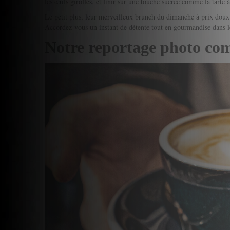
les œufs girolles, et finir sur une touche sucrée comme la tarte à
Le petit plus, leur merveilleux brunch du dimanche à prix doux a
Accordez-vous un instant de détente tout en gourmandise dans l
Notre reportage photo co