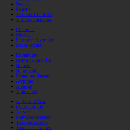
Bateau
Péniche
Terrasses Chauffées
Terrain de pétanque
Cheminée
Musicale
Patrimoine Lyonnais
Décor original
Romantique
Bistrot de caractère
Branché
Happy chic
Restaurant dansant
Atypique
Auberge
Table d'hôte
Au bord de l'eau
Charme urbain
Au vert
Premières terrasses
Terrasses secrètes
Toutes les terrasses