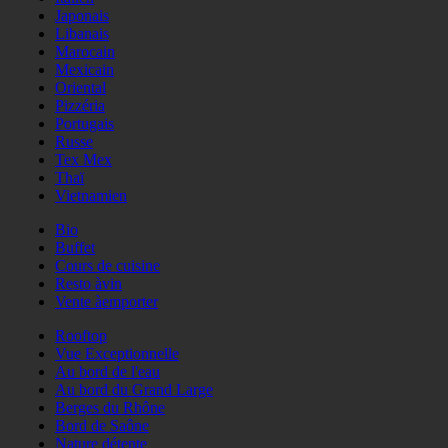
Japonais
Libanais
Marocain
Mexicain
Oriental
Pizzéria
Portugais
Russe
Tex Mex
Thaï
Vietnamien
Bio
Buffet
Cours de cuisine
Resto àvin
Vente àemporter
Rooftop
Vue Exceptionnelle
Au bord de l'eau
Au bord du Grand Large
Berges du Rhône
Bord de Saône
Nature détente