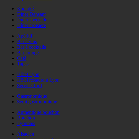
Karaoké
Dîner Dansant
Dîner spectacle
Dîner croisière
Apéritif
Bar à vins
Bar à cocktails
Bar lounge
Café
Tapas
Hôtel Lyon
Hôtel restaurant Lyon
Service Tard
Gastronomique
Semi gastronomique
Authentique bouchon
Bouchon
Lyonnais
Alsacien