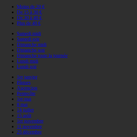
Moins de 20 €
De 15 à 30 €
De 30 à 40 €
Plus de 40 €
Samedi midi
Samedi soir
Dimanche midi
Dimanche soir
Dimanche toute la journée
Lundi midi
Lundi soir
1er janvier
Pâques
Ascencion
Pentecôte
1er mai
8 mai
14 juillet
15 août
1er novembre
11 novembre
25 décembre