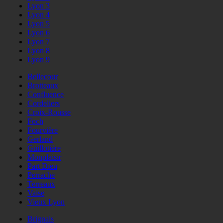
Lyon 3
Lyon 4
Lyon 5
Lyon 6
Lyon 7
Lyon 8
Lyon 9
Bellecour
Brotteaux
Confluence
Cordeliers
Croix-Rousse
Foch
Fourvière
Gerland
Guillotière
Monplaisir
Part Dieu
Perrache
Terreaux
Vaise
Vieux Lyon
Brignais