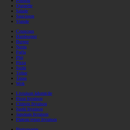
Poisson
Quenelle
Salade
Saucisson
Viande
Couscous
Hamburger
Burger
Nems
Paëla
Phö
Pizza
Sushi
Tajine
Tapas
Wok
Livraison àdomicile
Pizza livraison
Chinois livraison
Sushi livraison
Japonais livraison
Plateau repas livraison
Bistronomie