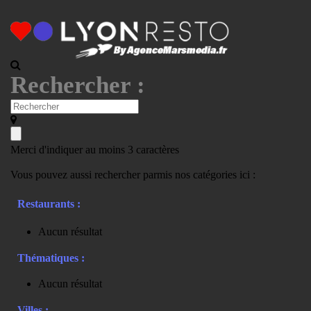
Rechercher :
Merci d'indiquer au moins 3 caractères
Vous pouvez aussi rechercher parmis nos catégories ici :
Restaurants :
Aucun résultat
Thématiques :
Aucun résultat
Villes :