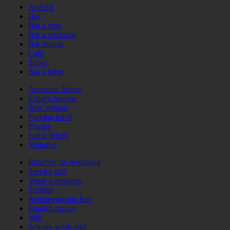
Apéritif
Bar
Bar à vins
Bar à cocktails
Bar lounge
Café
Tapas
Bar à bière
Animaux Admis
Espace fumeur
Jeux enfants
Parking privé
Piscine
Salon privés
Voiturier
Réserver un restaurant
Service tard
Vente à emporter
Traiteur
Retransmission foot
English menus
Wifi
Séjours week-end