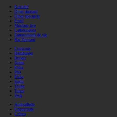
Karaoké
Diner dansant
Diner spectacle
Festif
Musique live
Catherinettes
Enterrements de vie
Bar Dansant
Couscous
Hamburger
Burger
Nems
Paëla
Phö
Pizza
Sushi
Tajine
Tapas
Wok
Andouillette
Choucroute
Crêpes