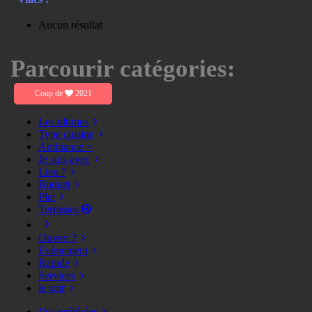
Aucun résultat
Parcourir catégories:
Coup de
2021
Les ultimes
Type cuisine
Ambiance >
Je suis avec
Lieu ?
Budget
Plat
Terrasses
Ouvert ?
Evènement
Rapide
Services
le soir
Vos préférées