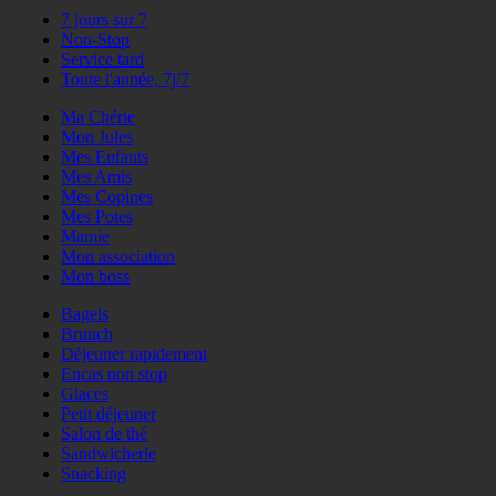
7 jours sur 7
Non-Stop
Service tard
Toute l'année, 7j/7
Ma Chérie
Mon Jules
Mes Enfants
Mes Amis
Mes Copines
Mes Potes
Mamie
Mon association
Mon boss
Bagels
Brunch
Déjeuner rapidement
Encas non stop
Glaces
Petit déjeuner
Salon de thé
Sandwicherie
Snacking