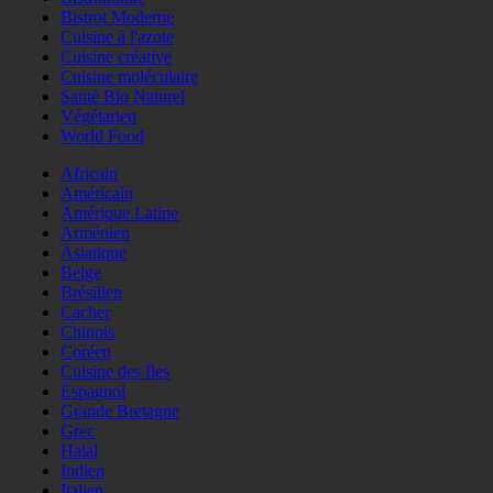
Bistrot Moderne
Cuisine à l'azote
Cuisine créative
Cuisine moléculaire
Santé Bio Naturel
Végétarien
World Food
Africain
Américain
Amérique Latine
Arménien
Asiatique
Belge
Brésilien
Cacher
Chinois
Coréen
Cuisine des Iles
Espagnol
Grande Bretagne
Grec
Halal
Indien
Italien