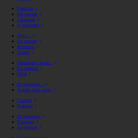
Français
Du monde
Livraison
À emporter
Avec...
En groupe
Business
Autres
Dimanche, lundi...
En continu
Férié
Se restaurer...
Autour d'un verre
Confort
Pratique
Se retrouver
S'amuser
Se reposer
Gastronomique