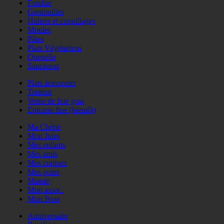
Fondue
Grenouilles
Huitres et coquillages
Moules
Pâtes
Plats Végétariens
Quenelle
Saucisson
Plats àemporter
Traiteur
Vente de foie gras
Epicerie fine (bientôt)
Ma Chérie
Mon Jules
Mes enfants
Mes amis
Mes copines
Mes potes
Mamie
Mon assoc.
Mon Boss
Anniversaire