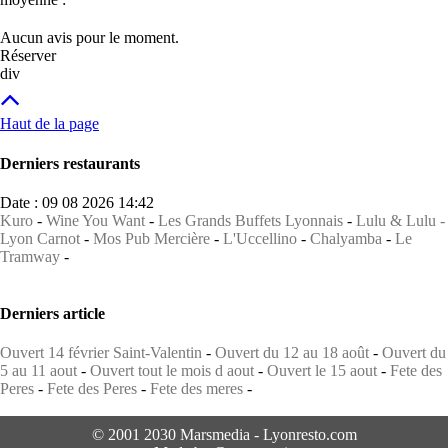
Aucun avis pour le moment.
Réserver
div
Haut de la page
Derniers restaurants
Date : 09 08 2026 14:42
Kuro
-
Wine You Want
-
Les Grands Buffets Lyonnais
-
Lulu & Lulu -
Lyon Carnot
-
Mos Pub Mercière
-
L'Uccellino
-
Chalyamba
-
Le
Tramway
-
Derniers article
Ouvert 14 février Saint-Valentin
-
Ouvert du 12 au 18 août
-
Ouvert du
5 au 11 aout
-
Ouvert tout le mois d aout
-
Ouvert le 15 aout
-
Fete des
Peres
-
Fete des Peres
-
Fete des meres
-
© 2001 2030 Marsmedia - Lyonresto.com