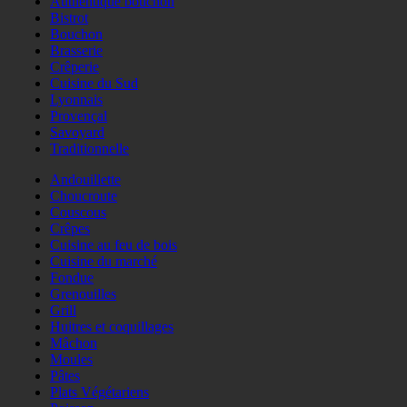
Authentique bouchon
Bistrot
Bouchon
Brasserie
Crêperie
Cuisine du Sud
Lyonnais
Provençal
Savoyard
Traditionnelle
Andouillette
Choucroute
Couscous
Crêpes
Cuisine au feu de bois
Cuisine du marché
Fondue
Grenouilles
Grill
Huitres et coquillages
Mâchon
Moules
Pâtes
Plats Végétariens