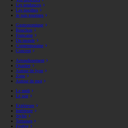
Les tendances
Les insolites
Je suis touristes
Gastronomique
Bouchon
Française
Du monde
Contemporaine
Concept
Arrondissement
Quartier
Autour de lyon
Zone
Autour de moi
Le midi
Le soir
Extérieure
Intérieure
Stylée
Terrasses
Festive