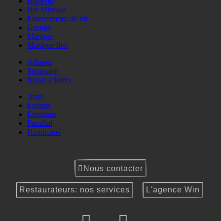
Baptême
Bar Mitzvah
Enterrements de vie
Groupe
Mariage
Musique live
Affaires
Seminaire
Repas affaires
Amis
Enfants
Etudiants
Familial
Handicapé
Nous contacter
Restaurateurs: nos services
L'agence Win