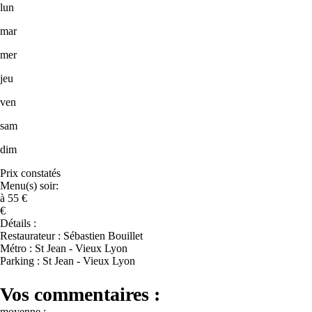
lun
mar
mer
jeu
ven
sam
dim
Prix constatés
Menu(s) soir:
à 55 €
€
Détails :
Restaurateur : Sébastien Bouillet
Métro : St Jean - Vieux Lyon
Parking : St Jean - Vieux Lyon
Vos commentaires :
moyenne :