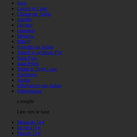
Bron
Caluire et Cuire
Chalon sur Saône
Dardilly
Décines
Limonest
Meyzieu
Millery
Neuville sur Saône
Saint Cyr au Mont d'Or
Saint Fons
Saint Priest
Tassin la Demi Lune
Vénisseux
Vienne
Villefranche-sur-Saône
Villeurbanne
a remplir
Lien vers le haut
Moins de 10 €
De 10 à15 €
Plus de 15 €