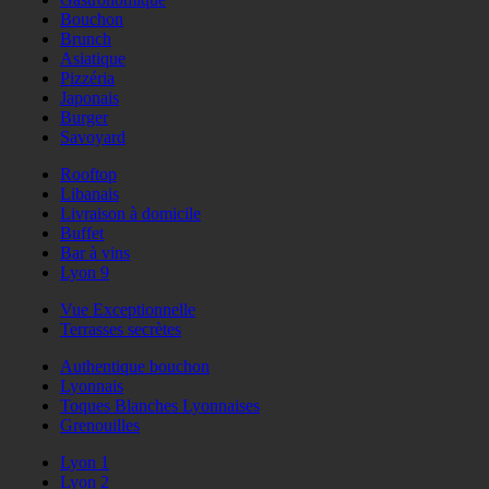
Bouchon
Brunch
Asiatique
Pizzéria
Japonais
Burger
Savoyard
Rooftop
Libanais
Livraison à domicile
Buffet
Bar à vins
Lyon 9
Vue Exceptionnelle
Terrasses secrètes
Authentique bouchon
Lyonnais
Toques Blanches Lyonnaises
Grenouilles
Lyon 1
Lyon 2