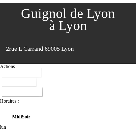
Guignol de Lyon
à Lyon
2rue L Carrand 69005 Lyon
Actions
04 78 28 92 57
ITINERAIRE
DONNER AVIS
Horaires :
Midi
Soir
lun