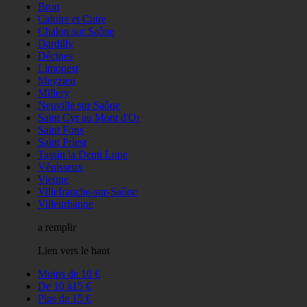
Bron
Caluire et Cuire
Chalon sur Saône
Dardilly
Décines
Limonest
Meyzieu
Millery
Neuville sur Saône
Saint Cyr au Mont d'Or
Saint Fons
Saint Priest
Tassin la Demi Lune
Vénisseux
Vienne
Villefranche-sur-Saône
Villeurbanne
a remplir
Lien vers le haut
Moins de 10 €
De 10 à15 €
Plus de 15 €