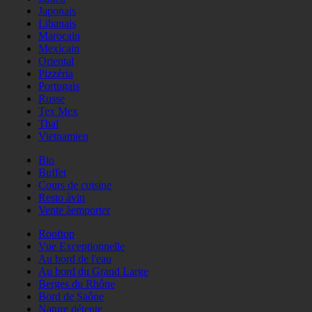
Japonais
Libanais
Marocain
Mexicain
Oriental
Pizzéria
Portugais
Russe
Tex Mex
Thaï
Vietnamien
Bio
Buffet
Cours de cuisine
Resto àvin
Vente àemporter
Rooftop
Vue Exceptionnelle
Au bord de l'eau
Au bord du Grand Large
Berges du Rhône
Bord de Saône
Nature détente