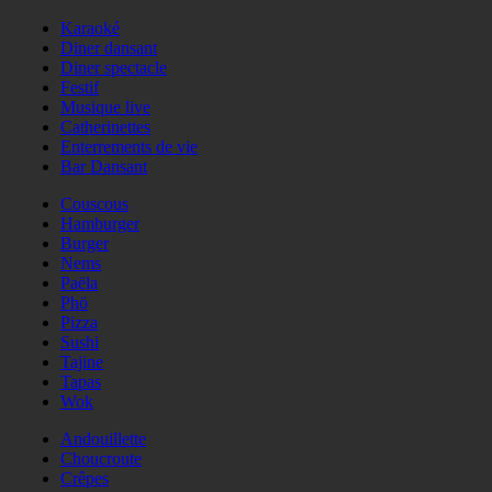
Karaoké
Diner dansant
Diner spectacle
Festif
Musique live
Catherinettes
Enterrements de vie
Bar Dansant
Couscous
Hamburger
Burger
Nems
Paëla
Phö
Pizza
Sushi
Tajine
Tapas
Wok
Andouillette
Choucroute
Crêpes