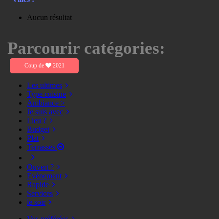
Aucun résultat
Parcourir catégories:
Coup de
2021
Les ultimes
Type cuisine
Ambiance >
Je suis avec
Lieu ?
Budget
Plat
Terrasses
Ouvert ?
Evènement
Rapide
Services
le soir
Vos préférées