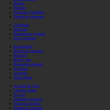
Bateau
Péniche
Terrasses Chauffées
Terrain de pétanque
Cheminée
Musicale
Patrimoine Lyonnais
Décor original
Romantique
Bistrot de caractère
Branché
Happy chic
Restaurant dansant
Atypique
Auberge
Table d'hôte
Au bord de l'eau
Charme urbain
Au vert
Premières terrasses
Terrasses secrètes
Toutes les terrasses