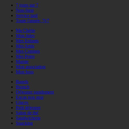
7 jours sur 7
Non-Stop
Service tard
Toute l'année, 7j/7
Ma Chérie
Mon Jules
Mes Enfants
Mes Amis
Mes Copines
Mes Potes
Mamie
Mon association
Mon boss
Bagels
Brunch
Déjeuner rapidement
Encas non stop
Glaces
Petit déjeuner
Salon de thé
Sandwicherie
Snacking