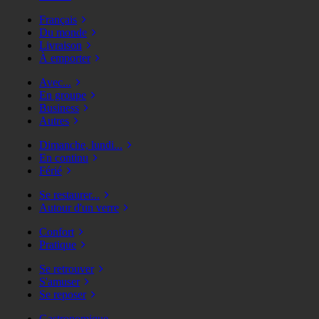
Français
Du monde
Livraison
À emporter
Avec...
En groupe
Business
Autres
Dimanche, lundi...
En continu
Férié
Se restaurer...
Autour d'un verre
Confort
Pratique
Se retrouver
S'amuser
Se reposer
Gastronomique