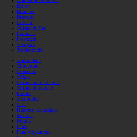
Authentique bouchon
Bistrot
Bouchon
Brasserie
Crêperie
Cuisine du Sud
Lyonnais
Provençal
Savoyard
Traditionnelle
Andouillette
Choucroute
Couscous
Crêpes
Cuisine au feu de bois
Cuisine du marché
Fondue
Grenouilles
Grill
Huitres et coquillages
Mâchon
Moules
Pâtes
Plats Végétariens