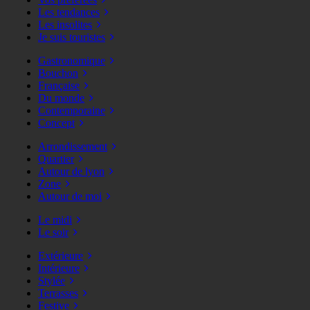
Les tendances
Les insolites
Je suis touristes
Gastronomique
Bouchon
Française
Du monde
Contemporaine
Concept
Arrondissement
Quartier
Autour de lyon
Zone
Autour de moi
Le midi
Le soir
Extérieure
Intérieure
Stylée
Terrasses
Festive