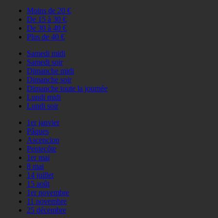
Moins de 20 €
De 15 à 30 €
De 30 à 40 €
Plus de 40 €
Samedi midi
Samedi soir
Dimanche midi
Dimanche soir
Dimanche toute la journée
Lundi midi
Lundi soir
1er janvier
Pâques
Ascencion
Pentecôte
1er mai
8 mai
14 juillet
15 août
1er novembre
11 novembre
25 décembre