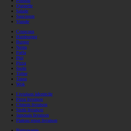
Poisson
Quenelle
Salade
Saucisson
Viande
Couscous
Hamburger
Burger
Nems
Paëla
Phö
Pizza
Sushi
Tajine
Tapas
Wok
Livraison àdomicile
Pizza livraison
Chinois livraison
Sushi livraison
Japonais livraison
Plateau repas livraison
Bistronomie