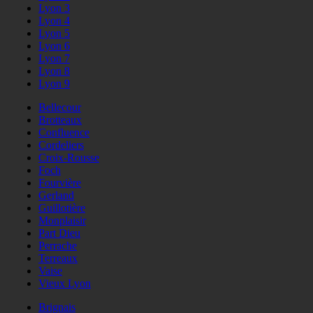
Lyon 3
Lyon 4
Lyon 5
Lyon 6
Lyon 7
Lyon 8
Lyon 9
Bellecour
Brotteaux
Confluence
Cordeliers
Croix-Rousse
Foch
Fourvière
Gerland
Guillotière
Monplaisir
Part Dieu
Perrache
Terreaux
Vaise
Vieux Lyon
Brignais