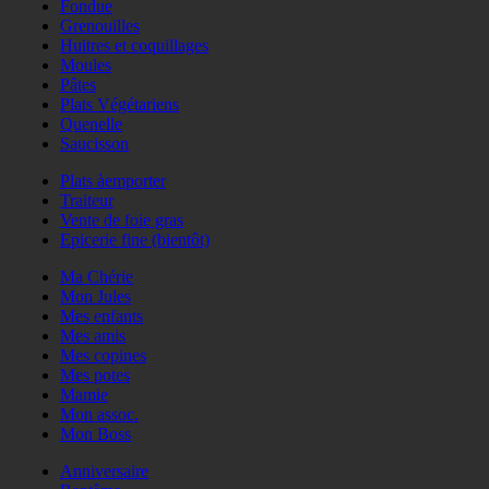
Fondue
Grenouilles
Huitres et coquillages
Moules
Pâtes
Plats Végétariens
Quenelle
Saucisson
Plats àemporter
Traiteur
Vente de foie gras
Epicerie fine (bientôt)
Ma Chérie
Mon Jules
Mes enfants
Mes amis
Mes copines
Mes potes
Mamie
Mon assoc.
Mon Boss
Anniversaire