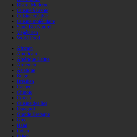
Bistrot Moderne
Cuisine à l'azote
Cuisine créative
Cuisine moléculaire
Santé Bio Naturel
Végétarien
World Food
Africain
Américain
Amérique Latine
Arménien
Asiatique
Belge
Brésilien
Cacher
Chinois
Coréen
Cuisine des Iles
Espagnol
Grande Bretagne
Grec
Halal
Indien
Italien