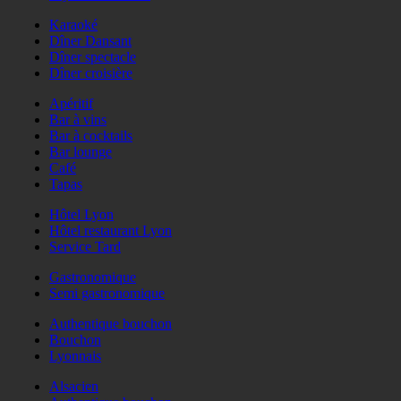
Karaoké
Dîner Dansant
Dîner spectacle
Dîner croisière
Apéritif
Bar à vins
Bar à cocktails
Bar lounge
Café
Tapas
Hôtel Lyon
Hôtel restaurant Lyon
Service Tard
Gastronomique
Semi gastronomique
Authentique bouchon
Bouchon
Lyonnais
Alsacien