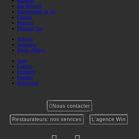
Baptême
Bar Mitzvah
Enterrements de vie
Groupe
Mariage
Musique live
Affaires
Seminaire
Repas affaires
Amis
Enfants
Etudiants
Familial
Handicapé
Nous contacter
Restaurateurs: nos services
L'agence Win