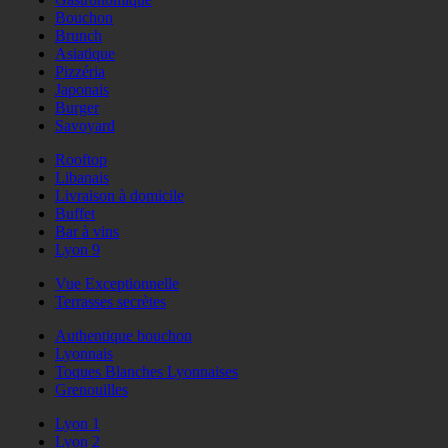
Bouchon
Brunch
Asiatique
Pizzéria
Japonais
Burger
Savoyard
Rooftop
Libanais
Livraison à domicile
Buffet
Bar à vins
Lyon 9
Vue Exceptionnelle
Terrasses secrètes
Authentique bouchon
Lyonnais
Toques Blanches Lyonnaises
Grenouilles
Lyon 1
Lyon 2