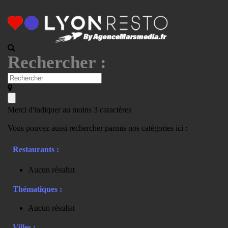
Rechercher :
Merci d'indiquer au moins 3 caractères
Vous pouvez aussi rechercher parmis nos catégories ici :
Restaurants :
Aucun résultat
Thématiques :
Aucun résultat
Villes :