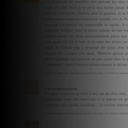
J'ai l'habitude de consulter très souvent les sites 
avant d'y aller, mais je ne poste moi même jamais d'a
pas car c'est mérité. J'habite dans le quartier, et en
pour essayer avant de finalement revenir vers le Pi
du coin: Le service est impeccable et rapide, le c
pourtant! Préparé dans sa micro cuisine devant vous
jamais mangé sur place principalement parce que j'h
vrai, mais j'ai fait le tour de la carte des pizzas (a
régal. Je n'hésite plus à proposer des pizza pour 
chaque fois conquis eux aussi. Mention spécial p
chèvre fondant. Le resto est un peu caché dans la pe
"clinquant", mais il mérite définitivement le détour
Tytexpe de repas: amis Mes notes Cuisine: 4.5 | Cadre: 4.5 | Service: | Quanti
Une excellente pizzeria
paradyse2
Ce petit restaurant se situe à une rue de chez moi...
minuscule, mais très convivial et le patron est gén
emporter, très rapide, excellent... j'y reviens souven
Tytexpe de repas: amis Mes notes Cuisine: 4.5 | Cadre: 4.5 | Service: | Quanti