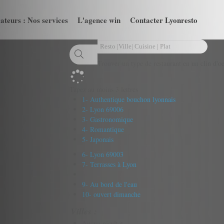
ateurs : Nos services
L'agence win
Contacter Lyonresto
Trouver un type de restaurant en un clin d'oe
Tapez au moins 3 lettres
1- Authentique bouchon lyonnais
2- Lyon 69006
3- Gastronomique
4- Romantique
5- Japonais
6- Lyon 69003
7- Terrasses à Lyon
9- Au bord de l'eau
10- ouvert dimanche
Villes :
Aucun résultat