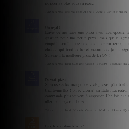
ne pourrez plus vous en passer.
Tytexpe de repas: amis Mes notes Cuisine: 5 | Cadre: 5 | Service: | Quantité :
Un régal !
Lucdepromo
Envie de me faire une pizza avec mon épouse, no
quartier, pour une petite pizza, mais quelle agré
coupé le souffle, une pate a tomber par terre, et 
chaude, qui fond au fur et mesure que je me régale
Surement la meilleure pizza de LYON !
Tytexpe de repas: famille Mes notes Cuisine: 4.5 | Cadre: 4.5 | Service: | Quan
De vrais pizzas
Bikinette
Si vous voulez manger de vrais pizzas, pâte traditio
traditionnelles ! on se croirait en Italie. La patron
commande plus souvent à emporter. Une fois que vo
aller en manger ailleurs.
Tytexpe de repas: famille Mes notes Cuisine: 4.5 | Cadre: 4.5 | Service: | Quan
La référence dans le 7eme!
PETIDIS