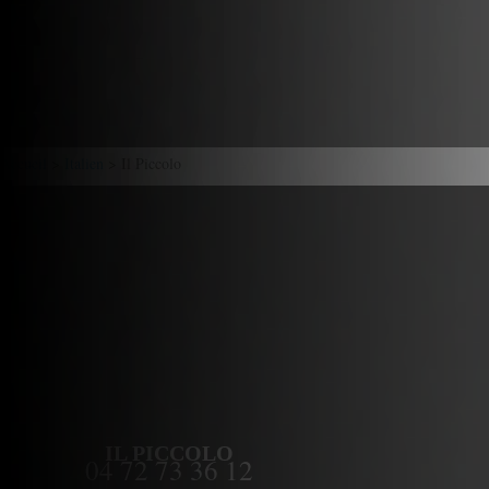
Accueil
>
Italien
> Il Piccolo
IL PICCOLO
04 72 73 36 12