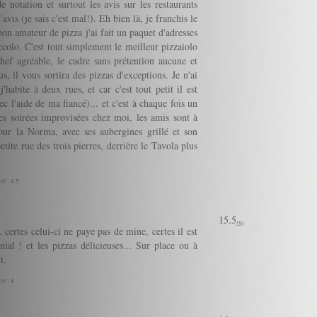
de notation et surtout les avis sur les restaurants
vis (je sais c'est mal!). Eh bien là, je franchis le
 bon amateur de pizza j'ai fait un paquet d'adresses
ccolo. C'est tout simplement le meilleur pizzaiolo
hef agréable, le cadre sans prétention aucune et
, il vous sortira des pizzas d'exceptions. Je n'ai
abite à deux rues, et car c'est tout petit il est
vec l'aide de ma fiancé)... et c'est à chaque fois un
les soirées improvisées chez moi, les amis sont à
our la Norma, avec ses aubergines grillé et son
tite rue des trois pierres, derrière le Tavola plus
.
té : 4.5
15.5
/20
 certes celui-ci ne paye pas de mine, certes il est
ial ! et les pizzas délicieuses... Sur place ou à
t.
té : 4