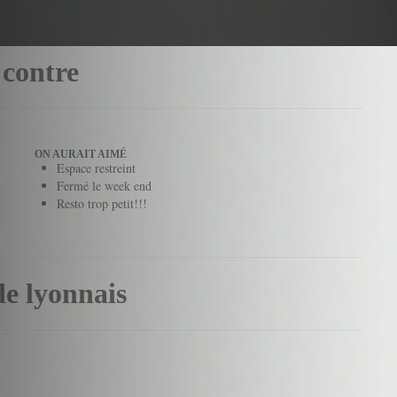
 contre
ON AURAIT AIMÉ
Espace restreint
Fermé le week end
Resto trop petit!!!
de lyonnais