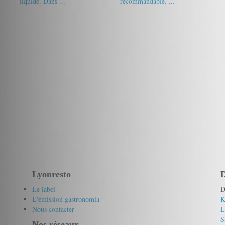
liquide. Dans ...
recommandable. ...
17/20
Maya
18/20
Gourmet de passage
Lyonresto
D
Le label
D
L'émission gastronomia
K
Nous contacter
L
S
Nos réseaux