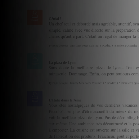
Génial !
Hanaé
Un chef seul et débordé mais agréable, attentif, sym
simple, calme avec vue directe sur la préparation
chères qu'autre part. C'était un régal de manger là-
Tytexpe de repas: amis Mes notes Cuisine: 5 | Cadre: 5 | Service: | Quantité :
La pizza de Lyon
syl2069
Sans doute la meilleure pizza de lyon....Tout e
minuscule. Dommage. Enfin, on peut toujours comma
Tytexpe de repas: famille Mes notes Cuisine: 4.5 | Cadre: 4.5 | Service: | Quan
L'Italie dans le 7éme
Doud
Vous êtes nostalgiques de vos dernières vacances e
Piccolo". En plus d'être accueilli du mieux du m
voir la meilleur pizza de Lyon. Pas de déco bling bl
eux même. Une ambiance très décontracté et la poss
à emporter. La cuisine est ouverte sur la salle et vi
de fabrication des produits. Fraîcheur, goût et port