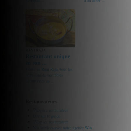
Le repas ...
d'un dîner ...
18/20
Luciejune
18/20
Mart
RANI RAJA
Restaurant unique
en son ...
Venez au Rani Raja, tous les
plats sont de véritables
découvertes au ...
18/20
Anna
Restaurateurs
Espace restaurateur
Être sur le guide
Espace restaurateur
Nos services avec notre agence Win