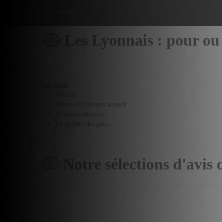
Donner mon avis
Les Lyonnais : pour ou
ON AIME
Oh oui!
Pizzas excellentes accueil
Pizzas onctueuses
La qualité des pâtes
Notre sélections d'avis 