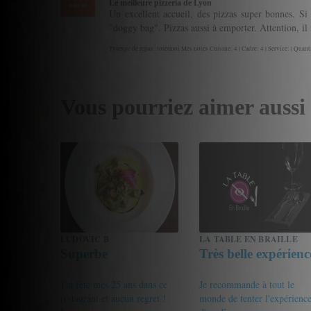
Le meilleure pizzeria de Lyon
maprinc
Un excellent accueil, des pizzas super bonnes. Si 
"doggy bag". Pizzas aussi à emporter. Attention, il fa
Tytexpe de repas: toietmoi Mes notes Cuisine: 4 | Cadre: 4 | Service: | Quanti
Vous pourriez aimer aussi
LUDOVIC B
LA TABLE EN BRAILLE
Superbe
Très belle expérienc
J'ai fêté mes 25 ans dans ce
Je recommande à tout le
restaurant et aucun regret !
monde de tenter l'expérienc