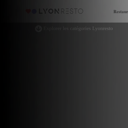
Restaur
Explorer les catégories Lyonresto