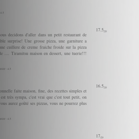
 4.5
17.5
/20
us decidons d'aller dans un petit restaurant de
able surprise! Une grosse pizza, une garniture a
une cuillere de creme fraiche froide sur la pizza
 .... Tiramitsu maison en dessert, une tuerie!!!
tité : 4.5
16.5
/20
nnelle faite maison, fine, des recettes simples et
 est très sympa, c'est vrai que c'est tout petit, on
us aurez goûté ses pizzas, vous ne pourrez plus
tité : 4.5
17
/20