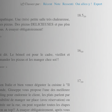
Classez par :
Récent
Note
Ressenti
Oui allez-y !
Expert
18.5
/20
pathique. Une (très) petite salle très chaleureuse,
 des pizzas. Des pizzas DELICIEUSES et pas plsu
bas. A essayer obligatoirement!
 5
16
/20
st dit. Le bémol est pour le cadre, vieillot et
nder les pizzas et les manger chez soi!!
tité : 4
17
/20
n Italie et bien venez déguster la cuisine à "Il
onde, Giuseppe vous propose l'une des meilleure
ing pour endormir le client, les plats parlent par
ibilité de manger sur place (avec réservation) ou
trée sur la rue, on peut regarder toutes les étapes
ion au top!! A essayer obligatoirement, après vous