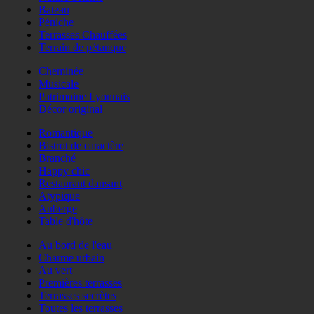
Bateau
Péniche
Terrasses Chauffées
Terrain de pétanque
Cheminée
Musicale
Patrimoine Lyonnais
Décor original
Romantique
Bistrot de caractère
Branché
Happy chic
Restaurant dansant
Atypique
Auberge
Table d'hôte
Au bord de l'eau
Charme urbain
Au vert
Premières terrasses
Terrasses secrètes
Toutes les terrasses