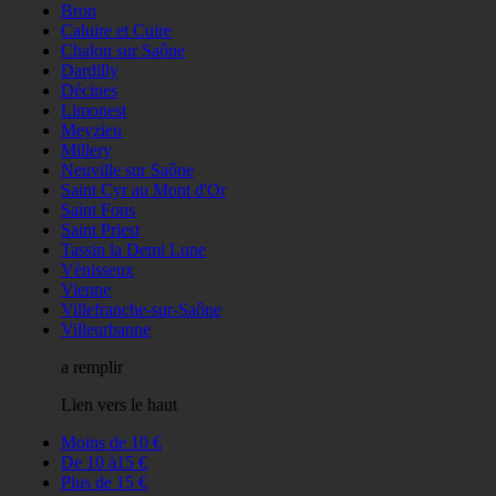
Bron
Caluire et Cuire
Chalon sur Saône
Dardilly
Décines
Limonest
Meyzieu
Millery
Neuville sur Saône
Saint Cyr au Mont d'Or
Saint Fons
Saint Priest
Tassin la Demi Lune
Vénisseux
Vienne
Villefranche-sur-Saône
Villeurbanne
a remplir
Lien vers le haut
Moins de 10 €
De 10 à15 €
Plus de 15 €