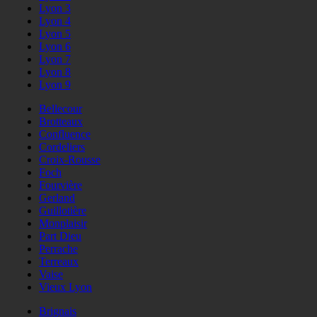
Lyon 3
Lyon 4
Lyon 5
Lyon 6
Lyon 7
Lyon 8
Lyon 9
Bellecour
Brotteaux
Confluence
Cordeliers
Croix-Rousse
Foch
Fourvière
Gerland
Guillotière
Monplaisir
Part Dieu
Perrache
Terreaux
Vaise
Vieux Lyon
Brignais