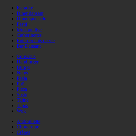
Karaoké
Diner dansant
Diner spectacle
Festif
Musique live
Catherinettes
Enterrements de vie
Bar Dansant
Couscous
Hamburger
Burger
Nems
Paëla
Phö
Pizza
Sushi
Tajine
Tapas
Wok
Andouillette
Choucroute
Crêpes