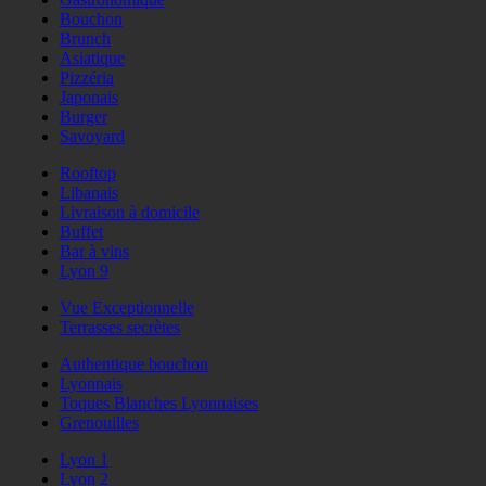
Bouchon
Brunch
Asiatique
Pizzéria
Japonais
Burger
Savoyard
Rooftop
Libanais
Livraison à domicile
Buffet
Bar à vins
Lyon 9
Vue Exceptionnelle
Terrasses secrètes
Authentique bouchon
Lyonnais
Toques Blanches Lyonnaises
Grenouilles
Lyon 1
Lyon 2