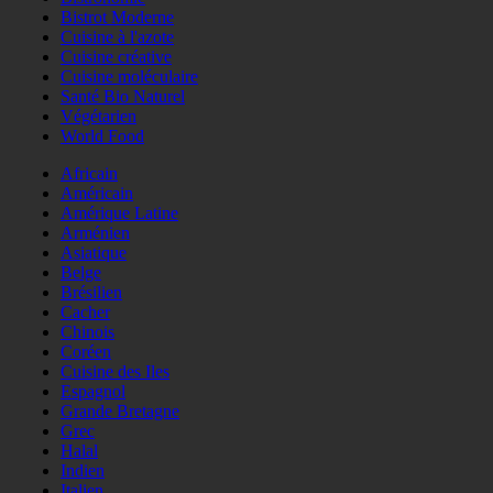
Bistrot Moderne
Cuisine à l'azote
Cuisine créative
Cuisine moléculaire
Santé Bio Naturel
Végétarien
World Food
Africain
Américain
Amérique Latine
Arménien
Asiatique
Belge
Brésilien
Cacher
Chinois
Coréen
Cuisine des Iles
Espagnol
Grande Bretagne
Grec
Halal
Indien
Italien