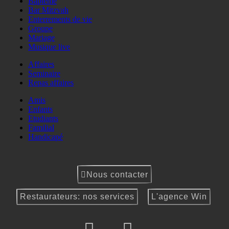
Baptême
Bar Mitzvah
Enterrements de vie
Groupe
Mariage
Musique live
Affaires
Seminaire
Repas affaires
Amis
Enfants
Etudiants
Familial
Handicapé
Nous contacter
Restaurateurs: nos services
L'agence Win