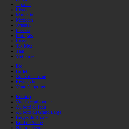
Japonais
Libanais
Marocain
Mexicain
Oriental
Pizzéria
Portugais
Russe
Tex Mex
Thaï
Vietnamien
Bio
Buffet
Cours de cuisine
Resto àvin
Vente àemporter
Rooftop
Vue Exceptionnelle
Au bord de l'eau
Au bord du Grand Large
Berges du Rhône
Bord de Saône
Nature détente