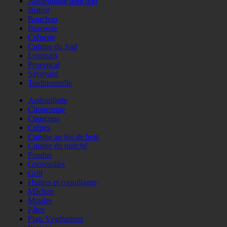
Authentique bouchon
Bistrot
Bouchon
Brasserie
Crêperie
Cuisine du Sud
Lyonnais
Provençal
Savoyard
Traditionnelle
Andouillette
Choucroute
Couscous
Crêpes
Cuisine au feu de bois
Cuisine du marché
Fondue
Grenouilles
Grill
Huitres et coquillages
Mâchon
Moules
Pâtes
Plats Végétariens