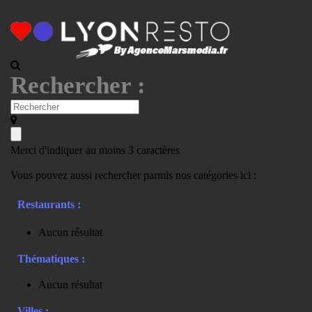
Rechercher :
Merci d'indiquer au moins 3 caractères
Vous pouvez aussi rechercher parmis nos catégories ici :
Restaurants :
Aucun résultat
Thématiques :
Aucun résultat
Villes :