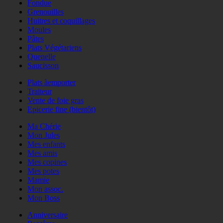
Fondue
Grenouilles
Huitres et coquillages
Moules
Pâtes
Plats Végétariens
Quenelle
Saucisson
Plats àemporter
Traiteur
Vente de foie gras
Epicerie fine (bientôt)
Ma Chérie
Mon Jules
Mes enfants
Mes amis
Mes copines
Mes potes
Mamie
Mon assoc.
Mon Boss
Anniversaire