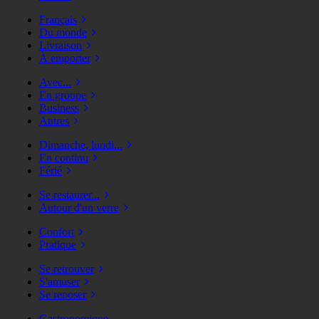
Français
Du monde
Livraison
À emporter
Avec...
En groupe
Business
Autres
Dimanche, lundi...
En continu
Férié
Se restaurer...
Autour d'un verre
Confort
Pratique
Se retrouver
S'amuser
Se reposer
Gastronomique