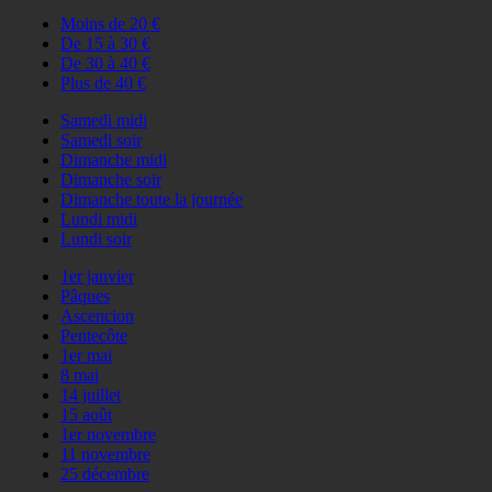
Moins de 20 €
De 15 à 30 €
De 30 à 40 €
Plus de 40 €
Samedi midi
Samedi soir
Dimanche midi
Dimanche soir
Dimanche toute la journée
Lundi midi
Lundi soir
1er janvier
Pâques
Ascencion
Pentecôte
1er mai
8 mai
14 juillet
15 août
1er novembre
11 novembre
25 décembre