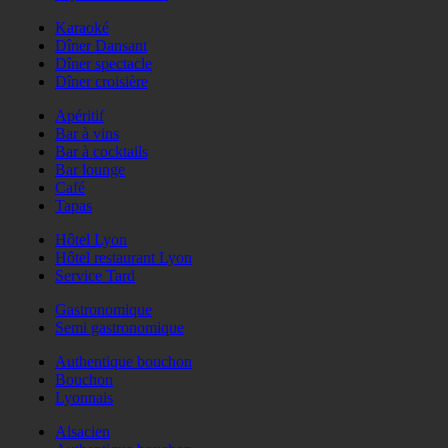
Karaoké
Dîner Dansant
Dîner spectacle
Dîner croisière
Apéritif
Bar à vins
Bar à cocktails
Bar lounge
Café
Tapas
Hôtel Lyon
Hôtel restaurant Lyon
Service Tard
Gastronomique
Semi gastronomique
Authentique bouchon
Bouchon
Lyonnais
Alsacien