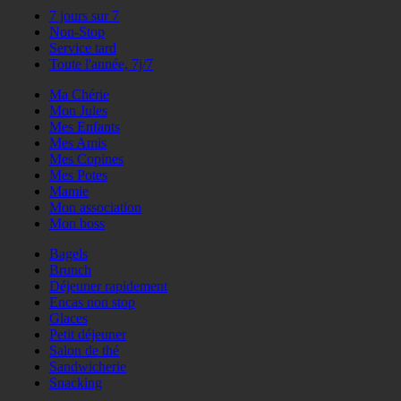
7 jours sur 7
Non-Stop
Service tard
Toute l'année, 7j/7
Ma Chérie
Mon Jules
Mes Enfants
Mes Amis
Mes Copines
Mes Potes
Mamie
Mon association
Mon boss
Bagels
Brunch
Déjeuner rapidement
Encas non stop
Glaces
Petit déjeuner
Salon de thé
Sandwicherie
Snacking