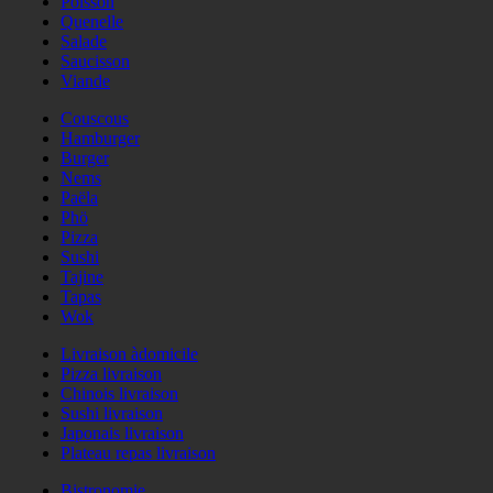
Poisson
Quenelle
Salade
Saucisson
Viande
Couscous
Hamburger
Burger
Nems
Paëla
Phö
Pizza
Sushi
Tajine
Tapas
Wok
Livraison àdomicile
Pizza livraison
Chinois livraison
Sushi livraison
Japonais livraison
Plateau repas livraison
Bistronomie