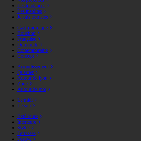
Les tendances
Les insolites
Je suis touristes
Gastronomique
Bouchon
Française
Du monde
Contemporaine
Concept
Arrondissement
Quartier
Autour de lyon
Zone
Autour de moi
Le midi
Le soir
Extérieure
Intérieure
Stylée
Terrasses
Festive