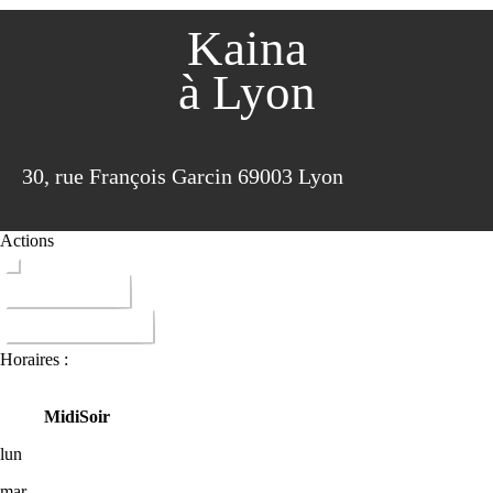
Kaina
à Lyon
30, rue François Garcin 69003 Lyon
Actions
ITINERAIRE
DONNER AVIS
Horaires :
Midi
Soir
lun
mar