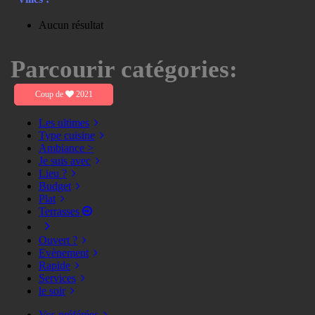
Aucun résultat
Parcourir catégories:
Coup de
2021
Les ultimes
Type cuisine
Ambiance >
Je suis avec
Lieu ?
Budget
Plat
Terrasses
Ouvert ?
Evènement
Rapide
Services
le soir
Vos préférées