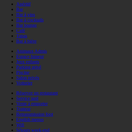
Apéritif
Bar
Bar à vins
Bar à cocktails
Bar lounge
Café
Tapas
Bar à bière
Animaux Admis
Espace fumeur
Jeux enfants
Parking privé
Piscine
Salon privés
Voiturier
Réserver un restaurant
Service tard
Vente à emporter
Traiteur
Retransmission foot
English menus
Wifi
Séjours week-end