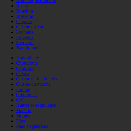
Authentique bouchon
Bistrot
Bouchon
Brasserie
Crêperie
Cuisine du Sud
Lyonnais
Provençal
Savoyard
Traditionnelle
Andouillette
Choucroute
Couscous
Crêpes
Cuisine au feu de bois
Cuisine du marché
Fondue
Grenouilles
Grill
Huitres et coquillages
Mâchon
Moules
Pâtes
Plats Végétariens