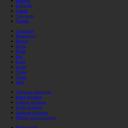
Poisson
Quenelle
Salade
Saucisson
Viande
Couscous
Hamburger
Burger
Nems
Paëla
Phö
Pizza
Sushi
Tajine
Tapas
Wok
Livraison àdomicile
Pizza livraison
Chinois livraison
Sushi livraison
Japonais livraison
Plateau repas livraison
Bistronomie