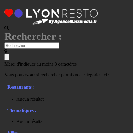
Rechercher :
Merci d'indiquer au moins 3 caractères
Vous pouvez aussi rechercher parmis nos catégories ici :
Restaurants :
Aucun résultat
Thématiques :
Aucun résultat
Villes :