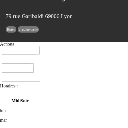
79 rue Garibaldi 69006 Lyon
Bistro
Traditionnelle
Actions
04 72 37 24 27
ITINERAIRE
RESERVER
DONNER AVIS
Horaires :
Midi
Soir
lun
mar