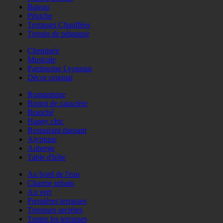
Bateau
Péniche
Terrasses Chauffées
Terrain de pétanque
Cheminée
Musicale
Patrimoine Lyonnais
Décor original
Romantique
Bistrot de caractère
Branché
Happy chic
Restaurant dansant
Atypique
Auberge
Table d'hôte
Au bord de l'eau
Charme urbain
Au vert
Premières terrasses
Terrasses secrètes
Toutes les terrasses