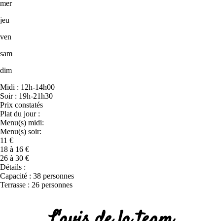
mer
jeu
ven
sam
dim
Midi : 12h-14h00
Soir : 19h-21h30
Prix constatés
Plat du jour :
Menu(s) midi:
Menu(s) soir:
11 €
18 à 16 €
26 à 30 €
Détails :
Capacité : 38 personnes
Terrasse : 26 personnes
L'avis de la team