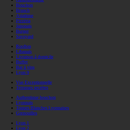
Bouchon
Brunch
Asiatique
Pizzéria
Japonais
Burger
Savoyard
Rooftop
Libanais
Livraison à domicile
Buffet
Bar à vins
Lyon 9
Vue Exceptionnelle
Terrasses secrètes
Authentique bouchon
Lyonnais
Toques Blanches Lyonnaises
Grenouilles
Lyon 1
Lyon 2