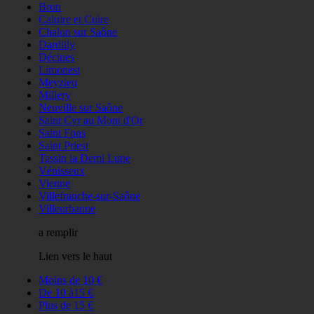
Bron
Caluire et Cuire
Chalon sur Saône
Dardilly
Décines
Limonest
Meyzieu
Millery
Neuville sur Saône
Saint Cyr au Mont d'Or
Saint Fons
Saint Priest
Tassin la Demi Lune
Vénisseux
Vienne
Villefranche-sur-Saône
Villeurbanne
a remplir
Lien vers le haut
Moins de 10 €
De 10 à15 €
Plus de 15 €