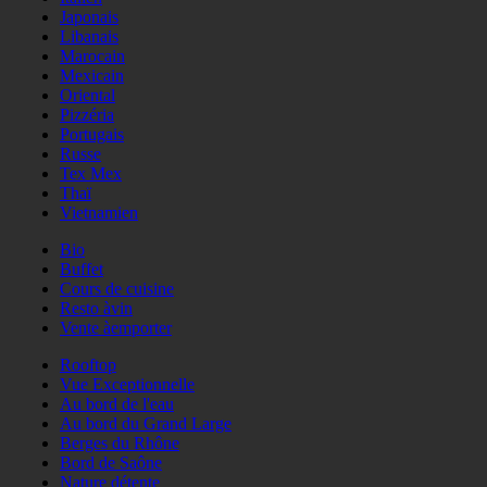
Japonais
Libanais
Marocain
Mexicain
Oriental
Pizzéria
Portugais
Russe
Tex Mex
Thaï
Vietnamien
Bio
Buffet
Cours de cuisine
Resto àvin
Vente àemporter
Rooftop
Vue Exceptionnelle
Au bord de l'eau
Au bord du Grand Large
Berges du Rhône
Bord de Saône
Nature détente