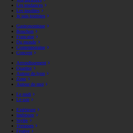
Les tendances
Les insolites
Je suis touristes
Gastronomique
Bouchon
Française
Du monde
Contemporaine
Concept
Arrondissement
Quartier
Autour de lyon
Zone
Autour de moi
Le midi
Le soir
Extérieure
Intérieure
Stylée
Terrasses
Festive