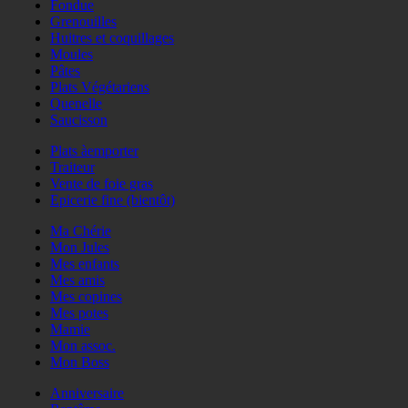
Fondue
Grenouilles
Huitres et coquillages
Moules
Pâtes
Plats Végétariens
Quenelle
Saucisson
Plats àemporter
Traiteur
Vente de foie gras
Epicerie fine (bientôt)
Ma Chérie
Mon Jules
Mes enfants
Mes amis
Mes copines
Mes potes
Mamie
Mon assoc.
Mon Boss
Anniversaire