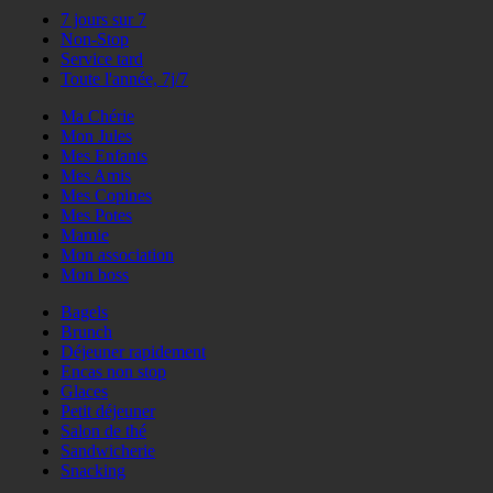
7 jours sur 7
Non-Stop
Service tard
Toute l'année, 7j/7
Ma Chérie
Mon Jules
Mes Enfants
Mes Amis
Mes Copines
Mes Potes
Mamie
Mon association
Mon boss
Bagels
Brunch
Déjeuner rapidement
Encas non stop
Glaces
Petit déjeuner
Salon de thé
Sandwicherie
Snacking