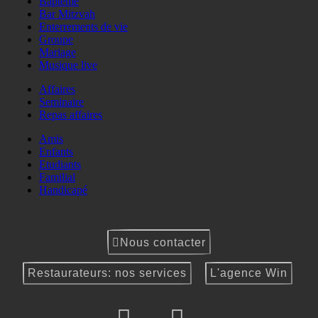
Baptême
Bar Mitzvah
Enterrements de vie
Groupe
Mariage
Musique live
Affaires
Seminaire
Repas affaires
Amis
Enfants
Etudiants
Familial
Handicapé
Nous contacter
Restaurateurs: nos services
L'agence Win