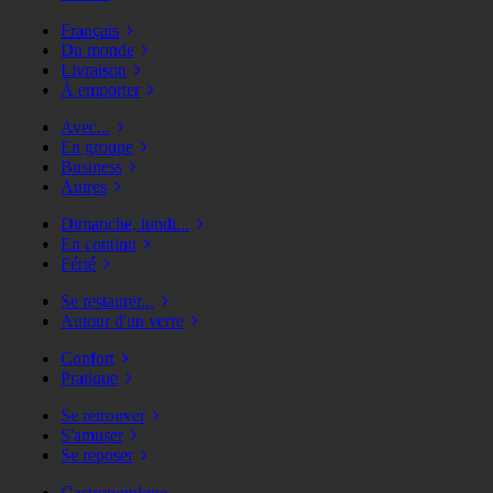
Français
Du monde
Livraison
À emporter
Avec...
En groupe
Business
Autres
Dimanche, lundi...
En continu
Férié
Se restaurer...
Autour d'un verre
Confort
Pratique
Se retrouver
S'amuser
Se reposer
Gastronomique