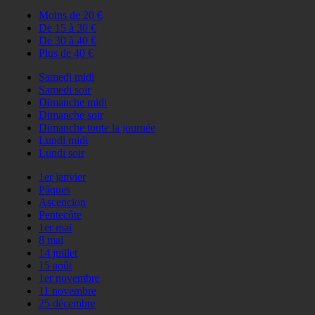
Moins de 20 €
De 15 à 30 €
De 30 à 40 €
Plus de 40 €
Samedi midi
Samedi soir
Dimanche midi
Dimanche soir
Dimanche toute la journée
Lundi midi
Lundi soir
1er janvier
Pâques
Ascencion
Pentecôte
1er mai
8 mai
14 juillet
15 août
1er novembre
11 novembre
25 décembre