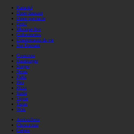
Karaoké
Diner dansant
Diner spectacle
Festif
Musique live
Catherinettes
Enterrements de vie
Bar Dansant
Couscous
Hamburger
Burger
Nems
Paëla
Phö
Pizza
Sushi
Tajine
Tapas
Wok
Andouillette
Choucroute
Crêpes