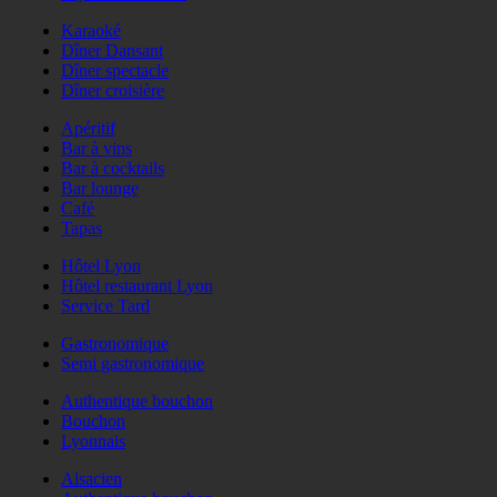
Karaoké
Dîner Dansant
Dîner spectacle
Dîner croisière
Apéritif
Bar à vins
Bar à cocktails
Bar lounge
Café
Tapas
Hôtel Lyon
Hôtel restaurant Lyon
Service Tard
Gastronomique
Semi gastronomique
Authentique bouchon
Bouchon
Lyonnais
Alsacien