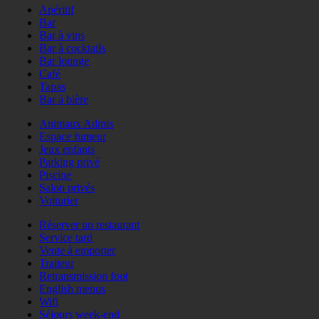
Apéritif
Bar
Bar à vins
Bar à cocktails
Bar lounge
Café
Tapas
Bar à bière
Animaux Admis
Espace fumeur
Jeux enfants
Parking privé
Piscine
Salon privés
Voiturier
Réserver un restaurant
Service tard
Vente à emporter
Traiteur
Retransmission foot
English menus
Wifi
Séjours week-end