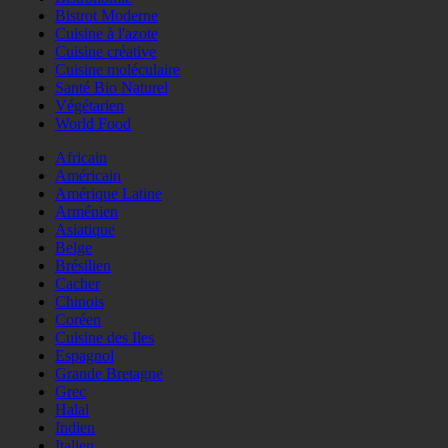
Bistrot Moderne
Cuisine à l'azote
Cuisine créative
Cuisine moléculaire
Santé Bio Naturel
Végétarien
World Food
Africain
Américain
Amérique Latine
Arménien
Asiatique
Belge
Brésilien
Cacher
Chinois
Coréen
Cuisine des Iles
Espagnol
Grande Bretagne
Grec
Halal
Indien
Italien