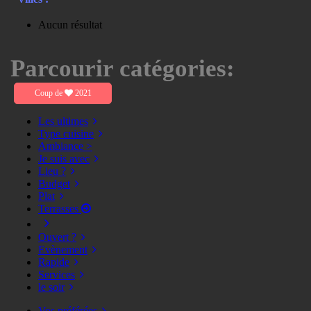
Aucun résultat
Parcourir catégories:
Coup de
2021
Les ultimes
Type cuisine
Ambiance >
Je suis avec
Lieu ?
Budget
Plat
Terrasses
Ouvert ?
Evènement
Rapide
Services
le soir
Vos préférées