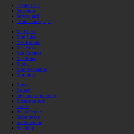
7 jours sur 7
Non-Stop
Service tard
Toute l'année, 7j/7
Ma Chérie
Mon Jules
Mes Enfants
Mes Amis
Mes Copines
Mes Potes
Mamie
Mon association
Mon boss
Bagels
Brunch
Déjeuner rapidement
Encas non stop
Glaces
Petit déjeuner
Salon de thé
Sandwicherie
Snacking