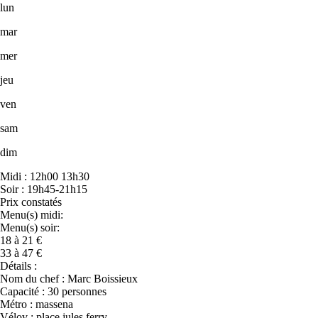
lun
mar
mer
jeu
ven
sam
dim
Midi : 12h00 13h30
Soir : 19h45-21h15
Prix constatés
Menu(s) midi:
Menu(s) soir:
18 à 21 €
33 à 47 €
Détails :
Nom du chef : Marc Boissieux
Capacité : 30 personnes
Métro : massena
Vélov : place jules ferry