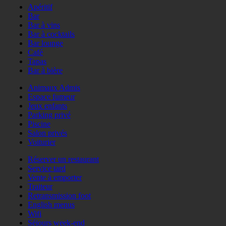
Apéritif
Bar
Bar à vins
Bar à cocktails
Bar lounge
Café
Tapas
Bar à bière
Animaux Admis
Espace fumeur
Jeux enfants
Parking privé
Piscine
Salon privés
Voiturier
Réserver un restaurant
Service tard
Vente à emporter
Traiteur
Retransmission foot
English menus
Wifi
Séjours week-end