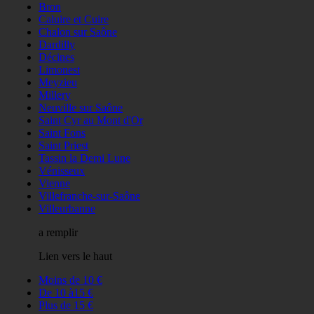
Bron
Caluire et Cuire
Chalon sur Saône
Dardilly
Décines
Limonest
Meyzieu
Millery
Neuville sur Saône
Saint Cyr au Mont d'Or
Saint Fons
Saint Priest
Tassin la Demi Lune
Vénisseux
Vienne
Villefranche-sur-Saône
Villeurbanne
a remplir
Lien vers le haut
Moins de 10 €
De 10 à15 €
Plus de 15 €