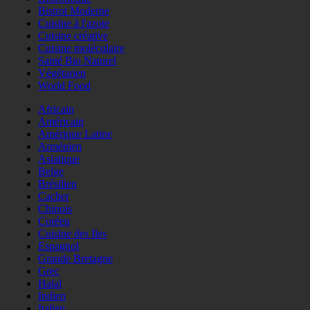
Bistrot Moderne
Cuisine à l'azote
Cuisine créative
Cuisine moléculaire
Santé Bio Naturel
Végétarien
World Food
Africain
Américain
Amérique Latine
Arménien
Asiatique
Belge
Brésilien
Cacher
Chinois
Coréen
Cuisine des Iles
Espagnol
Grande Bretagne
Grec
Halal
Indien
Italien