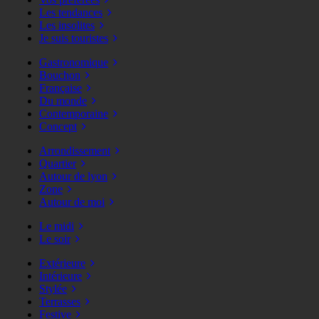
Les tendances
Les insolites
Je suis touristes
Gastronomique
Bouchon
Française
Du monde
Contemporaine
Concept
Arrondissement
Quartier
Autour de lyon
Zone
Autour de moi
Le midi
Le soir
Extérieure
Intérieure
Stylée
Terrasses
Festive