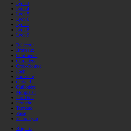
Lyon 3
Lyon 4
Lyon 5
Lyon 6
Lyon 7
Lyon 8
Lyon 9
Bellecour
Brotteaux
Confluence
Cordeliers
Croix-Rousse
Foch
Fourvière
Gerland
Guillotière
Monplaisir
Part Dieu
Perrache
Terreaux
Vaise
Vieux Lyon
Brignais