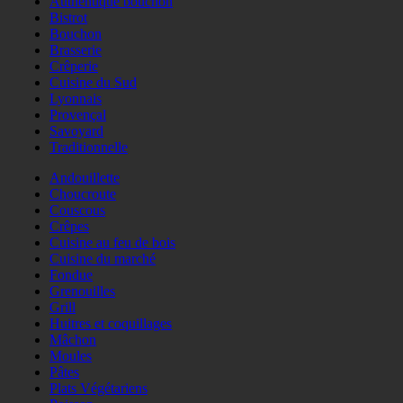
Authentique bouchon
Bistrot
Bouchon
Brasserie
Crêperie
Cuisine du Sud
Lyonnais
Provençal
Savoyard
Traditionnelle
Andouillette
Choucroute
Couscous
Crêpes
Cuisine au feu de bois
Cuisine du marché
Fondue
Grenouilles
Grill
Huitres et coquillages
Mâchon
Moules
Pâtes
Plats Végétariens