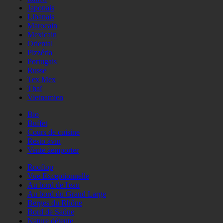
Japonais
Libanais
Marocain
Mexicain
Oriental
Pizzéria
Portugais
Russe
Tex Mex
Thaï
Vietnamien
Bio
Buffet
Cours de cuisine
Resto àvin
Vente àemporter
Rooftop
Vue Exceptionnelle
Au bord de l'eau
Au bord du Grand Large
Berges du Rhône
Bord de Saône
Nature détente