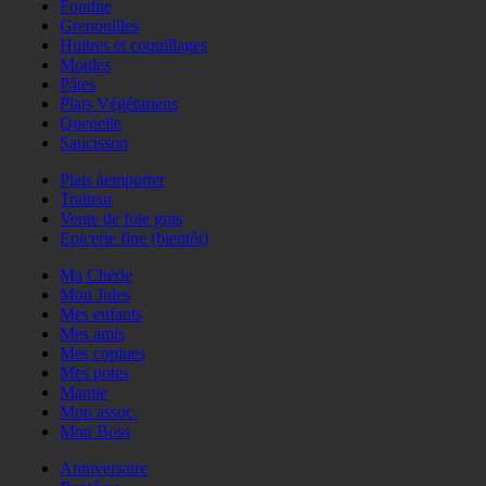
Fondue
Grenouilles
Huitres et coquillages
Moules
Pâtes
Plats Végétariens
Quenelle
Saucisson
Plats àemporter
Traiteur
Vente de foie gras
Epicerie fine (bientôt)
Ma Chérie
Mon Jules
Mes enfants
Mes amis
Mes copines
Mes potes
Mamie
Mon assoc.
Mon Boss
Anniversaire