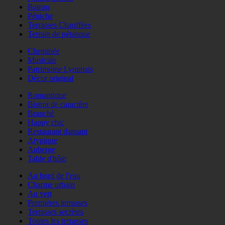
Bateau
Péniche
Terrasses Chauffées
Terrain de pétanque
Cheminée
Musicale
Patrimoine Lyonnais
Décor original
Romantique
Bistrot de caractère
Branché
Happy chic
Restaurant dansant
Atypique
Auberge
Table d'hôte
Au bord de l'eau
Charme urbain
Au vert
Premières terrasses
Terrasses secrètes
Toutes les terrasses