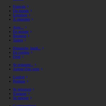
Français
Du monde
Livraison
À emporter
Avec...
En groupe
Business
Autres
Dimanche, lundi...
En continu
Férié
Se restaurer...
Autour d'un verre
Confort
Pratique
Se retrouver
S'amuser
Se reposer
Gastronomique