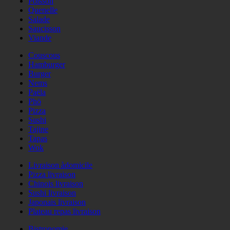
Poisson
Quenelle
Salade
Saucisson
Viande
Couscous
Hamburger
Burger
Nems
Paëla
Phö
Pizza
Sushi
Tajine
Tapas
Wok
Livraison àdomicile
Pizza livraison
Chinois livraison
Sushi livraison
Japonais livraison
Plateau repas livraison
Bistronomie