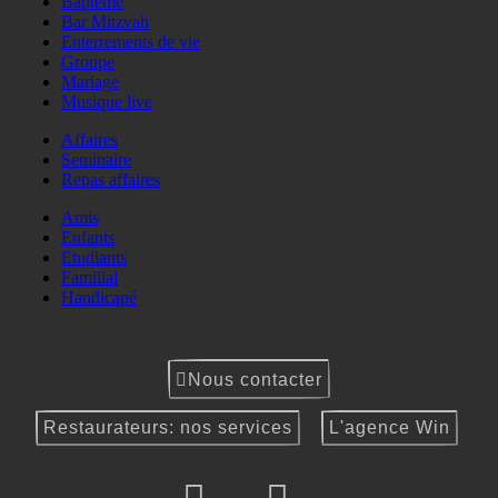
Baptême
Bar Mitzvah
Enterrements de vie
Groupe
Mariage
Musique live
Affaires
Seminaire
Repas affaires
Amis
Enfants
Etudiants
Familial
Handicapé
Nous contacter
Restaurateurs: nos services
L'agence Win