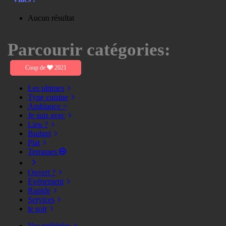
Aucun résultat
Parcourir catégories:
Coup de
2021
Les ultimes
Type cuisine
Ambiance >
Je suis avec
Lieu ?
Budget
Plat
Terrasses
Ouvert ?
Evènement
Rapide
Services
le soir
Vos préférées