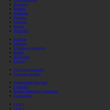
Bouchon
Brunch
Asiatique
Pizzéria
Japonais
Burger
Savoyard
Rooftop
Libanais
Livraison à domicile
Buffet
Bar à vins
Lyon 9
Vue Exceptionnelle
Terrasses secrètes
Authentique bouchon
Lyonnais
Toques Blanches Lyonnaises
Grenouilles
Lyon 1
Lyon 2