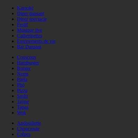
Karaoké
Diner dansant
Diner spectacle
Festif
Musique live
Catherinettes
Enterrements de vie
Bar Dansant
Couscous
Hamburger
Burger
Nems
Paëla
Phö
Pizza
Sushi
Tajine
Tapas
Wok
Andouillette
Choucroute
Crêpes