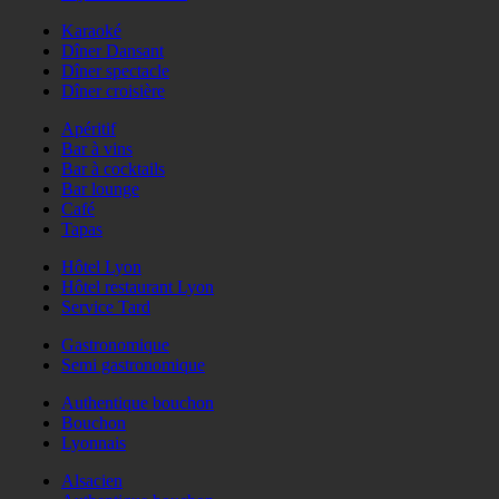
Karaoké
Dîner Dansant
Dîner spectacle
Dîner croisière
Apéritif
Bar à vins
Bar à cocktails
Bar lounge
Café
Tapas
Hôtel Lyon
Hôtel restaurant Lyon
Service Tard
Gastronomique
Semi gastronomique
Authentique bouchon
Bouchon
Lyonnais
Alsacien