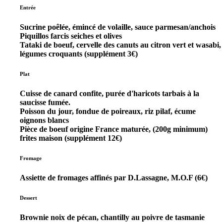
Entrée
Sucrine poêlée, émincé de volaille, sauce parmesan/anchois
Piquillos farcis seiches et olives
Tataki de boeuf, cervelle des canuts au citron vert et wasabi,
légumes croquants (supplément 3€)
Plat
Cuisse de canard confite, purée d'haricots tarbais à la
saucisse fumée.
Poisson du jour, fondue de poireaux, riz pilaf, écume
oignons blancs
Pièce de boeuf origine France maturée, (200g minimum)
frites maison (supplément 12€)
Fromage
Assiette de fromages affinés par D.Lassagne, M.O.F (6€)
Dessert
Brownie noix de pécan, chantilly au poivre de tasmanie