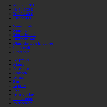
Moins de 20 €
De 15 à 30 €
De 30 à 40 €
Plus de 40 €
Samedi midi
Samedi soir
Dimanche midi
Dimanche soir
Dimanche toute la journée
Lundi midi
Lundi soir
1er janvier
Pâques
Ascencion
Pentecôte
1er mai
8 mai
14 juillet
15 août
1er novembre
11 novembre
25 décembre