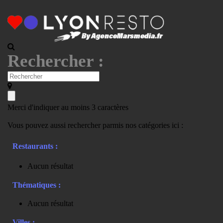
Rechercher :
Merci d'indiquer au moins 3 caractères
Vous pouvez aussi rechercher parmis nos catégories ici :
Restaurants :
Aucun résultat
Thématiques :
Aucun résultat
Villes :