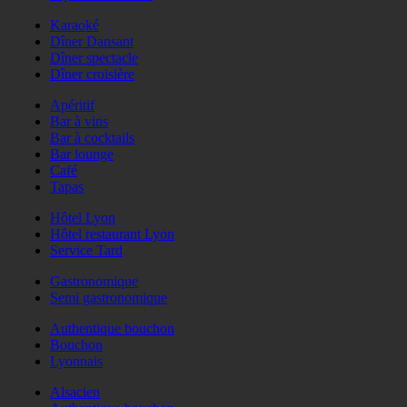
Karaoké
Dîner Dansant
Dîner spectacle
Dîner croisière
Apéritif
Bar à vins
Bar à cocktails
Bar lounge
Café
Tapas
Hôtel Lyon
Hôtel restaurant Lyon
Service Tard
Gastronomique
Semi gastronomique
Authentique bouchon
Bouchon
Lyonnais
Alsacien