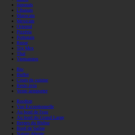
Japonais
Libanais
Marocain
Mexicain
Oriental
Pizzéria
Portugais
Russe
Tex Mex
Thaï
Vietnamien
Bio
Buffet
Cours de cuisine
Resto àvin
Vente àemporter
Rooftop
Vue Exceptionnelle
Au bord de l'eau
Au bord du Grand Large
Berges du Rhône
Bord de Saône
Nature détente