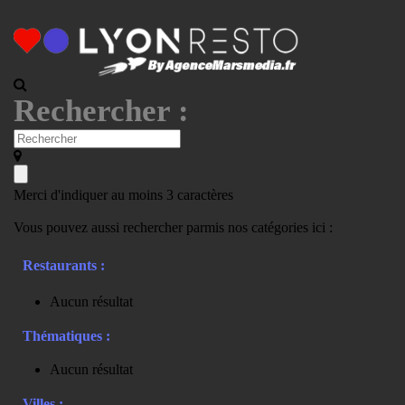
Rechercher :
Merci d'indiquer au moins 3 caractères
Vous pouvez aussi rechercher parmis nos catégories ici :
Restaurants :
Aucun résultat
Thématiques :
Aucun résultat
Villes :