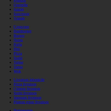
Poisson
Quenelle
Salade
Saucisson
Viande
Couscous
Hamburger
Burger
Nems
Paëla
Phö
Pizza
Sushi
Tajine
Tapas
Wok
Livraison àdomicile
Pizza livraison
Chinois livraison
Sushi livraison
Japonais livraison
Plateau repas livraison
Bistronomie