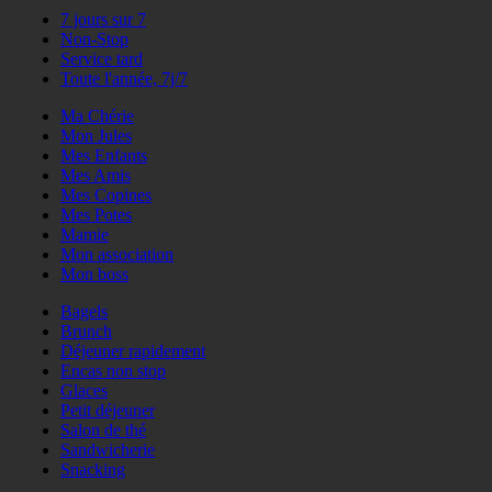
7 jours sur 7
Non-Stop
Service tard
Toute l'année, 7j/7
Ma Chérie
Mon Jules
Mes Enfants
Mes Amis
Mes Copines
Mes Potes
Mamie
Mon association
Mon boss
Bagels
Brunch
Déjeuner rapidement
Encas non stop
Glaces
Petit déjeuner
Salon de thé
Sandwicherie
Snacking