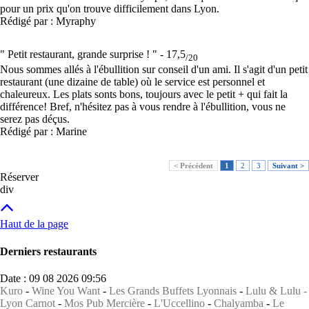
pour un prix qu'on trouve difficilement dans Lyon.
Rédigé par : Myraphy
" Petit restaurant, grande surprise ! " -
17,5
/20
Nous sommes allés à l'ébullition sur conseil d'un ami. Il s'agit d'un petit
restaurant (une dizaine de table) où le service est personnel et
chaleureux. Les plats sonts bons, toujours avec le petit + qui fait la
différence! Bref, n'hésitez pas à vous rendre à l'ébullition, vous ne
serez pas déçus.
Rédigé par : Marine
< Précédent
1
2
3
Suivant >
Réserver
div
Haut de la page
Derniers restaurants
Date : 09 08 2026 09:56
Kuro
-
Wine You Want
-
Les Grands Buffets Lyonnais
-
Lulu & Lulu -
Lyon Carnot
-
Mos Pub Mercière
-
L'Uccellino
-
Chalyamba
-
Le