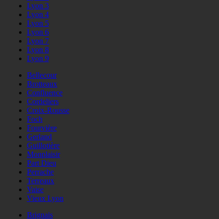
Lyon 3
Lyon 4
Lyon 5
Lyon 6
Lyon 7
Lyon 8
Lyon 9
Bellecour
Brotteaux
Confluence
Cordeliers
Croix-Rousse
Foch
Fourvière
Gerland
Guillotière
Monplaisir
Part Dieu
Perrache
Terreaux
Vaise
Vieux Lyon
Brignais