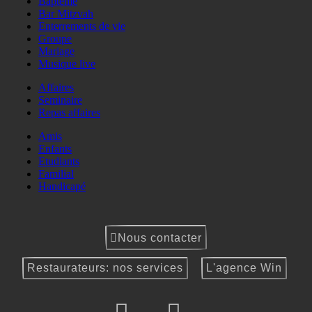
Baptême
Bar Mitzvah
Enterrements de vie
Groupe
Mariage
Musique live
Affaires
Seminaire
Repas affaires
Amis
Enfants
Etudiants
Familial
Handicapé
Nous contacter
Restaurateurs: nos services
L'agence Win