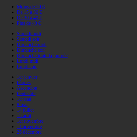
Moins de 20 €
De 15 à 30 €
De 30 à 40 €
Plus de 40 €
Samedi midi
Samedi soir
Dimanche midi
Dimanche soir
Dimanche toute la journée
Lundi midi
Lundi soir
1er janvier
Pâques
Ascencion
Pentecôte
1er mai
8 mai
14 juillet
15 août
1er novembre
11 novembre
25 décembre