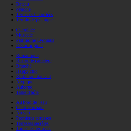
Bateau
Péniche
Terrasses Chauffées
Terrain de pétanque
Cheminée
Musicale
Patrimoine Lyonnais
Décor original
Romantique
Bistrot de caractère
Branché
Happy chic
Restaurant dansant
Atypique
Auberge
Table d'hôte
Au bord de l'eau
Charme urbain
Au vert
Premières terrasses
Terrasses secrètes
Toutes les terrasses