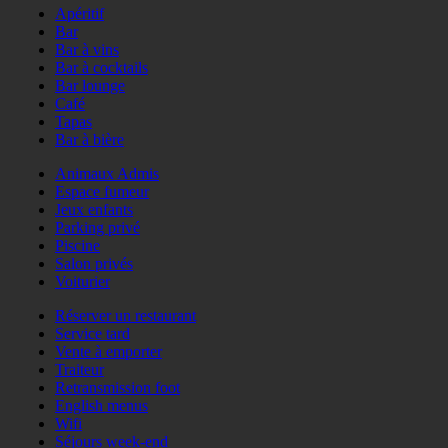
Apéritif
Bar
Bar à vins
Bar à cocktails
Bar lounge
Café
Tapas
Bar à bière
Animaux Admis
Espace fumeur
Jeux enfants
Parking privé
Piscine
Salon privés
Voiturier
Réserver un restaurant
Service tard
Vente à emporter
Traiteur
Retransmission foot
English menus
Wifi
Séjours week-end