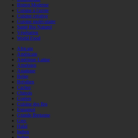
Bistrot Moderne
Cuisine à l'azote
Cuisine créative
Cuisine moléculaire
Santé Bio Naturel
Végétarien
World Food
Africain
Américain
Amérique Latine
Arménien
Asiatique
Belge
Brésilien
Cacher
Chinois
Coréen
Cuisine des Iles
Espagnol
Grande Bretagne
Grec
Halal
Indien
Italien