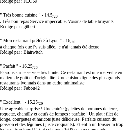
Rédigé par : FLO69
" Très bonne cuisine " -
14,5
/20
. Très bon repas Service impeccable. Voisins de table bruyants.
Rédigé par : gilbert
" Mon restaurant préféré à Lyon " -
16
/20
à chaque fois que j'y suis allée, je n'ai jamais été déçue
Rédigé par : Blairwitch
" Parfait " -
16,25
/20
Passons sur le service très limite. Ce restaurant est une merveille en
matière de goût et d'originalité. Une cuisine digne des plus grands
restaurants lyonnais dans un cadre minimaliste.
Rédigé par : Fabou42
" Excellent " -
15,25
/20
Une agréable surprise ! Une entrée (galettes de pommes de terre,
roquette, chantilly et oeufs de lompes : parfaite ! Un plat : filet de
longe, courgettes et haricots juste délicieuse. Parfaite cuisson du
poisson et des légumes ('juste croquants). Et enfin un fraisier ni trop
léger ni trop lourd ! Tout cela pour 16,90e Je recommande