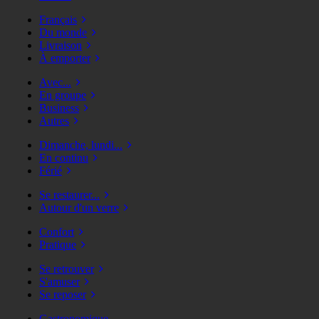
Français
Du monde
Livraison
À emporter
Avec...
En groupe
Business
Autres
Dimanche, lundi...
En continu
Férié
Se restaurer...
Autour d'un verre
Confort
Pratique
Se retrouver
S'amuser
Se reposer
Gastronomique