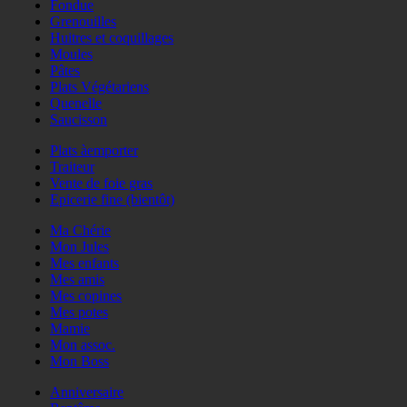
Fondue
Grenouilles
Huitres et coquillages
Moules
Pâtes
Plats Végétariens
Quenelle
Saucisson
Plats àemporter
Traiteur
Vente de foie gras
Epicerie fine (bientôt)
Ma Chérie
Mon Jules
Mes enfants
Mes amis
Mes copines
Mes potes
Mamie
Mon assoc.
Mon Boss
Anniversaire