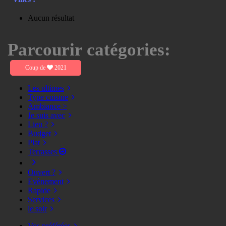
Aucun résultat
Parcourir catégories:
Coup de
2021
Les ultimes
Type cuisine
Ambiance >
Je suis avec
Lieu ?
Budget
Plat
Terrasses
Ouvert ?
Evènement
Rapide
Services
le soir
Vos préférées