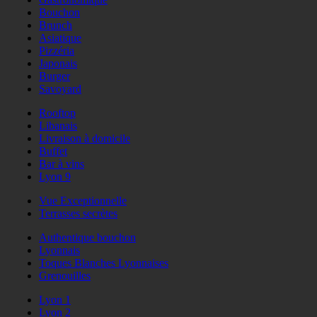
Bouchon
Brunch
Asiatique
Pizzéria
Japonais
Burger
Savoyard
Rooftop
Libanais
Livraison à domicile
Buffet
Bar à vins
Lyon 9
Vue Exceptionnelle
Terrasses secrètes
Authentique bouchon
Lyonnais
Toques Blanches Lyonnaises
Grenouilles
Lyon 1
Lyon 2