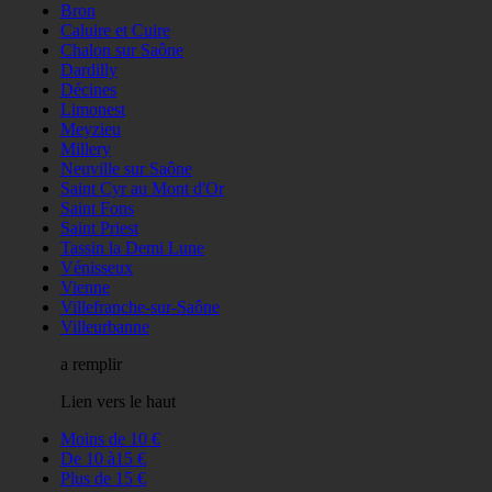
Bron
Caluire et Cuire
Chalon sur Saône
Dardilly
Décines
Limonest
Meyzieu
Millery
Neuville sur Saône
Saint Cyr au Mont d'Or
Saint Fons
Saint Priest
Tassin la Demi Lune
Vénisseux
Vienne
Villefranche-sur-Saône
Villeurbanne
a remplir
Lien vers le haut
Moins de 10 €
De 10 à15 €
Plus de 15 €