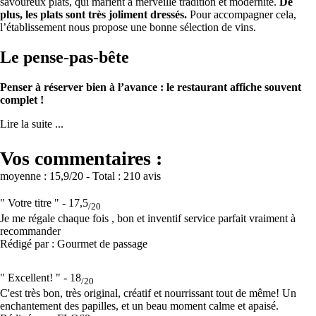
savoureux plats, qui marient à merveille tradition et modernité.
De
plus, les plats sont très joliment dressés.
Pour accompagner cela,
l’établissement nous propose une bonne sélection de vins.
Le pense-pas-bête
Penser à réserver bien à l’avance : le restaurant affiche souvent
complet !
Lire la suite ...
Vos commentaires :
moyenne :
15,9
/20
- Total :
210 avis
" Votre titre " -
17,5
/20
Je me régale chaque fois , bon et inventif service parfait vraiment à
recommander
Rédigé par : Gourmet de passage
" Excellent! " -
18
/20
C'est très bon, très original, créatif et nourrissant tout de même! Un
enchantement des papilles, et un beau moment calme et apaisé.