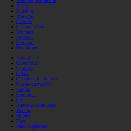
Authentique bouchon
Bistrot
Bouchon
Brasserie
Crêperie
Cuisine du Sud
Lyonnais
Provençal
Savoyard
Traditionnelle
Andouillette
Choucroute
Couscous
Crêpes
Cuisine au feu de bois
Cuisine du marché
Fondue
Grenouilles
Grill
Huitres et coquillages
Mâchon
Moules
Pâtes
Plats Végétariens