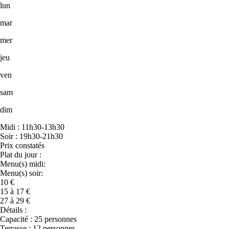
lun
mar
mer
jeu
ven
sam
dim
Midi : 11h30-13h30
Soir : 19h30-21h30
Prix constatés
Plat du jour :
Menu(s) midi:
Menu(s) soir:
10 €
15 à 17 €
27 à 29 €
Détails :
Capacité : 25 personnes
Terrasse : 12 personnes