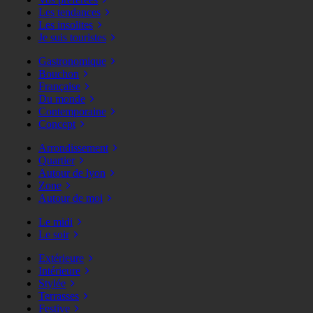
Les tendances
Les insolites
Je suis touristes
Gastronomique
Bouchon
Française
Du monde
Contemporaine
Concept
Arrondissement
Quartier
Autour de lyon
Zone
Autour de moi
Le midi
Le soir
Extérieure
Intérieure
Stylée
Terrasses
Festive