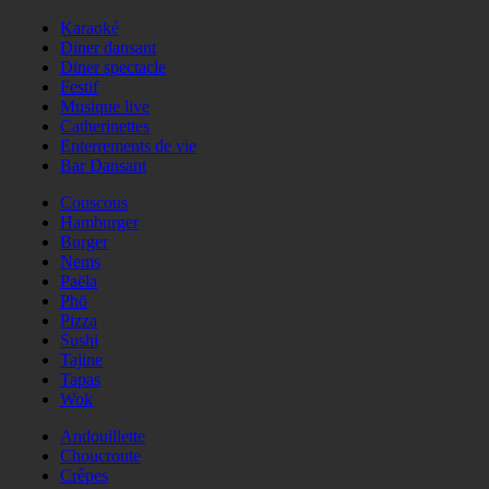
Karaoké
Diner dansant
Diner spectacle
Festif
Musique live
Catherinettes
Enterrements de vie
Bar Dansant
Couscous
Hamburger
Burger
Nems
Paëla
Phö
Pizza
Sushi
Tajine
Tapas
Wok
Andouillette
Choucroute
Crêpes