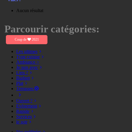
Aucun résultat
Parcourir catégories:
Coup de
2021
Les ultimes
Type cuisine
Ambiance >
Je suis avec
Lieu ?
Budget
Plat
Terrasses
Ouvert ?
Evènement
Rapide
Services
le soir
Vos préférées