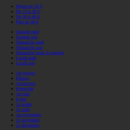
Moins de 20 €
De 15 à 30 €
De 30 à 40 €
Plus de 40 €
Samedi midi
Samedi soir
Dimanche midi
Dimanche soir
Dimanche toute la journée
Lundi midi
Lundi soir
1er janvier
Pâques
Ascencion
Pentecôte
1er mai
8 mai
14 juillet
15 août
1er novembre
11 novembre
25 décembre