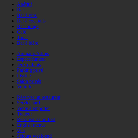
Apéritif
Bar
Bar à vins
Bar à cocktails
Bar lounge
Café
Tapas
Bar à bière
Animaux Admis
Espace fumeur
Jeux enfants
Parking privé
Piscine
Salon privés
Voiturier
Réserver un restaurant
Service tard
Vente à emporter
Traiteur
Retransmission foot
English menus
Wifi
Séjours week-end