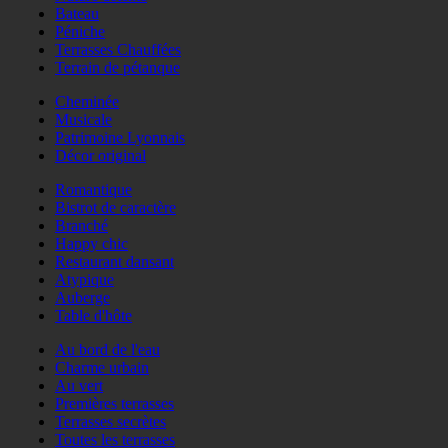
Bateau
Péniche
Terrasses Chauffées
Terrain de pétanque
Cheminée
Musicale
Patrimoine Lyonnais
Décor original
Romantique
Bistrot de caractère
Branché
Happy chic
Restaurant dansant
Atypique
Auberge
Table d'hôte
Au bord de l'eau
Charme urbain
Au vert
Premières terrasses
Terrasses secrètes
Toutes les terrasses