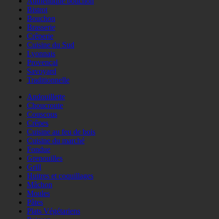
Authentique bouchon
Bistrot
Bouchon
Brasserie
Crêperie
Cuisine du Sud
Lyonnais
Provençal
Savoyard
Traditionnelle
Andouillette
Choucroute
Couscous
Crêpes
Cuisine au feu de bois
Cuisine du marché
Fondue
Grenouilles
Grill
Huitres et coquillages
Mâchon
Moules
Pâtes
Plats Végétariens