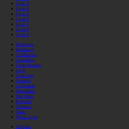
Lyon 3
Lyon 4
Lyon 5
Lyon 6
Lyon 7
Lyon 8
Lyon 9
Bellecour
Brotteaux
Confluence
Cordeliers
Croix-Rousse
Foch
Fourvière
Gerland
Guillotière
Monplaisir
Part Dieu
Perrache
Terreaux
Vaise
Vieux Lyon
Brignais