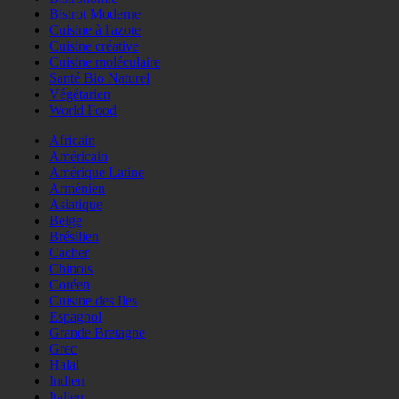
Bistrot Moderne
Cuisine à l'azote
Cuisine créative
Cuisine moléculaire
Santé Bio Naturel
Végétarien
World Food
Africain
Américain
Amérique Latine
Arménien
Asiatique
Belge
Brésilien
Cacher
Chinois
Coréen
Cuisine des Iles
Espagnol
Grande Bretagne
Grec
Halal
Indien
Italien