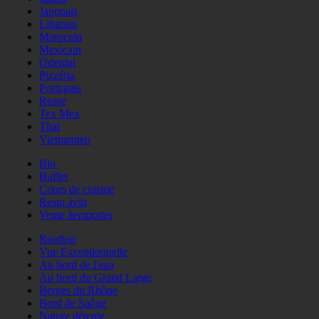
Japonais
Libanais
Marocain
Mexicain
Oriental
Pizzéria
Portugais
Russe
Tex Mex
Thaï
Vietnamien
Bio
Buffet
Cours de cuisine
Resto àvin
Vente àemporter
Rooftop
Vue Exceptionnelle
Au bord de l'eau
Au bord du Grand Large
Berges du Rhône
Bord de Saône
Nature détente