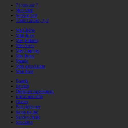
7 jours sur 7
Non-Stop
Service tard
Toute l'année, 7j/7
Ma Chérie
Mon Jules
Mes Enfants
Mes Amis
Mes Copines
Mes Potes
Mamie
Mon association
Mon boss
Bagels
Brunch
Déjeuner rapidement
Encas non stop
Glaces
Petit déjeuner
Salon de thé
Sandwicherie
Snacking