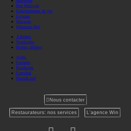
Baptême
Bar Mitzvah
Enterrements de vie
Groupe
Mariage
Musique live
Affaires
Seminaire
Repas affaires
Amis
Enfants
Etudiants
Familial
Handicapé
Nous contacter
Restaurateurs: nos services
L'agence Win