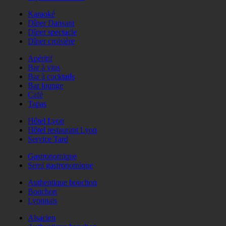
Karaoké
Dîner Dansant
Dîner spectacle
Dîner croisière
Apéritif
Bar à vins
Bar à cocktails
Bar lounge
Café
Tapas
Hôtel Lyon
Hôtel restaurant Lyon
Service Tard
Gastronomique
Semi gastronomique
Authentique bouchon
Bouchon
Lyonnais
Alsacien