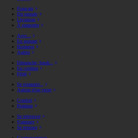
Français
Du monde
Livraison
À emporter
Avec...
En groupe
Business
Autres
Dimanche, lundi...
En continu
Férié
Se restaurer...
Autour d'un verre
Confort
Pratique
Se retrouver
S'amuser
Se reposer
Gastronomique