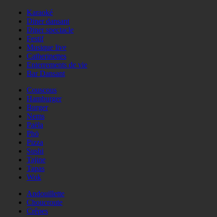
Karaoké
Diner dansant
Diner spectacle
Festif
Musique live
Catherinettes
Enterrements de vie
Bar Dansant
Couscous
Hamburger
Burger
Nems
Paëla
Phö
Pizza
Sushi
Tajine
Tapas
Wok
Andouillette
Choucroute
Crêpes