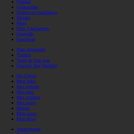
Fondue
Grenouilles
Huitres et coquillages
Moules
Pâtes
Plats Végétariens
Quenelle
Saucisson
Plats àemporter
Traiteur
Vente de foie gras
Epicerie fine (bientôt)
Ma Chérie
Mon Jules
Mes enfants
Mes amis
Mes copines
Mes potes
Mamie
Mon assoc.
Mon Boss
Anniversaire