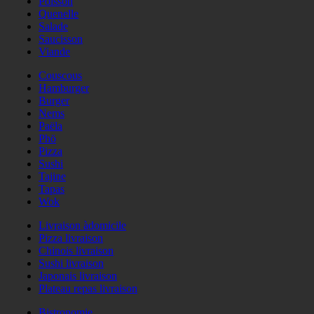
Poisson
Quenelle
Salade
Saucisson
Viande
Couscous
Hamburger
Burger
Nems
Paëla
Phö
Pizza
Sushi
Tajine
Tapas
Wok
Livraison àdomicile
Pizza livraison
Chinois livraison
Sushi livraison
Japonais livraison
Plateau repas livraison
Bistronomie