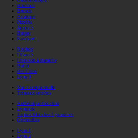
Bouchon
Brunch
Asiatique
Pizzéria
Japonais
Burger
Savoyard
Rooftop
Libanais
Livraison à domicile
Buffet
Bar à vins
Lyon 9
Vue Exceptionnelle
Terrasses secrètes
Authentique bouchon
Lyonnais
Toques Blanches Lyonnaises
Grenouilles
Lyon 1
Lyon 2