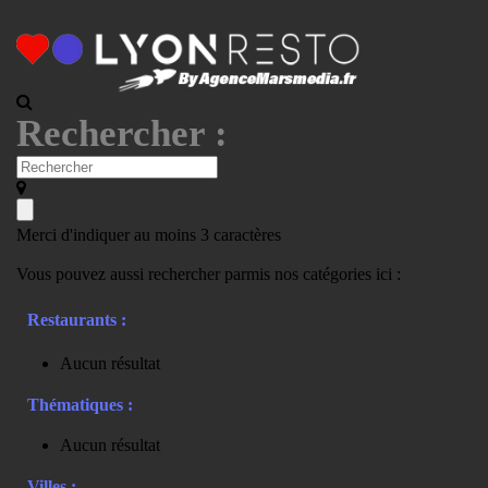
Rechercher :
Merci d'indiquer au moins 3 caractères
Vous pouvez aussi rechercher parmis nos catégories ici :
Restaurants :
Aucun résultat
Thématiques :
Aucun résultat
Villes :