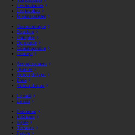
Les tendances
Les insolites
Je suis touristes
Gastronomique
Bouchon
Française
Du monde
Contemporaine
Concept
Arrondissement
Quartier
Autour de lyon
Zone
Autour de moi
Le midi
Le soir
Extérieure
Intérieure
Stylée
Terrasses
Festive