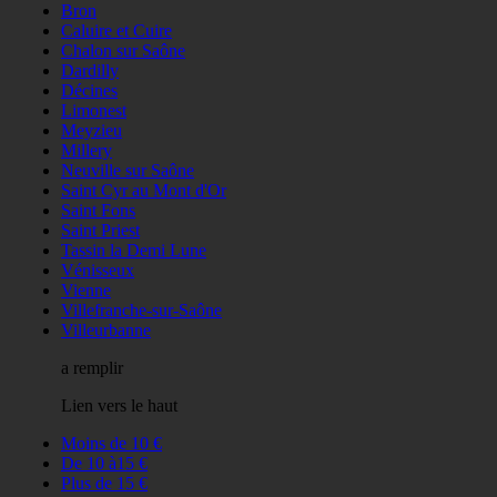
Bron
Caluire et Cuire
Chalon sur Saône
Dardilly
Décines
Limonest
Meyzieu
Millery
Neuville sur Saône
Saint Cyr au Mont d'Or
Saint Fons
Saint Priest
Tassin la Demi Lune
Vénisseux
Vienne
Villefranche-sur-Saône
Villeurbanne
a remplir
Lien vers le haut
Moins de 10 €
De 10 à15 €
Plus de 15 €