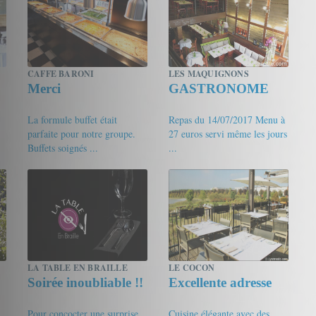
CAFFE BARONI
LES MAQUIGNONS
Merci
GASTRONOME
La formule buffet était
Repas du 14/07/2017 Menu à
parfaite pour notre groupe.
27 euros servi même les jours
Buffets soignés ...
...
17/20
Gourmet de passage
17/20
jacoudecaluire
LA TABLE EN BRAILLE
LE COCON
Soirée inoubliable !!
Excellente adresse
Pour concocter une surprise
Cuisine élégante avec des