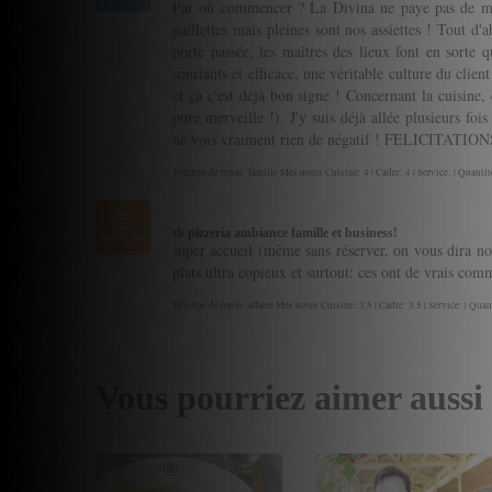
Par où commencer ? La Divina ne paye pas de mi
paillettes mais pleines sont nos assiettes ! Tout d'
porte passée, les maîtres des lieux font en sorte q
souriants et efficace, une véritable culture du client
et ça c'est déjà bon signe ! Concernant la cuisine, 
pure merveille !). J'y suis déjà allée plusieurs foi
ne vois vraiment rien de négatif ! FELICITATION
Tytexpe de repas: famille Mes notes Cuisine: 4 | Cadre: 4 | Service: | Quantité
tb pizzeria ambiance famille et business!
patedelyon
super accueil (même sans réserver, on vous dira non
plats ultra copieux et surtout: ces ont de vrais com
Tytexpe de repas: affaire Mes notes Cuisine: 3.5 | Cadre: 3.5 | Service: | Quant
Vous pourriez aimer aussi