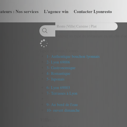
ateurs : Nos services
L'agence win
Contacter Lyonresto
Trouver un type de restaurant en un clin d'oe
Tapez au moins 3 lettres
1- Authentique bouchon lyonnais
2- Lyon 69006
3- Gastronomique
4- Romantique
5- Japonais
6- Lyon 69003
7- Terrasses à Lyon
9- Au bord de l'eau
10- ouvert dimanche
Villes :
Aucun résultat