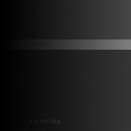
Accueil
>
Italien
> La Divina
LA DIVINA
Donner mon avis