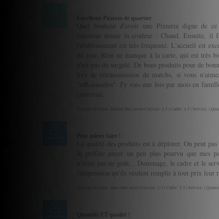
Excellente Pizzeria de quartier
Pierrot
Quel bonheur d'avoir une Pizzeria digne de c
extérieur donne la couleur : Chaud. Ensuite, il fa
l'établissement est très fréquenté. L'accueil est e
du jour. Rien ne manque à la carte, qui est très bi
n'est pas du surgelé. De bons produits pour de bonne
lors de retransmission de matchs, si vous n'aimez
"officionados". J'y vais une fois par mois en famille
convivial.
Tytexpe de repas: famille Mes notes Cuisine: 4.5 | Cadre: 4.5 | Service: | Quan
Peut mieux faire !
lyonresto69
La qualité des produits est à déplorer. On peut pas
Je préfère payer un peu plus pourvu que mes pap
n'avait pas de goût... Dommage, le cadre et le ser
l'impression qu'ils veulent remplir à tout prix leur 
Tytexpe de repas: amis Mes notes Cuisine: 2.5 | Cadre: 2.5 | Service: | Quanti
Quantité ET qualité !
lili-porcelaine