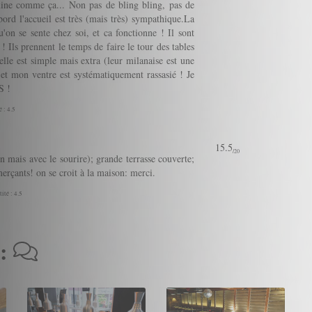
ne comme ça... Non pas de bling bling, pas de
abord l'accueil est très (mais très) sympathique.La
u'on se sente chez soi, et ca fonctionne ! Il sont
 ! Ils prennent le temps de faire le tour des tables
elle est simple mais extra (leur milanaise est une
s et mon ventre est systématiquement rassasié ! Je
S !
 : 4.5
15.5
/20
 mais avec le sourire); grande terrasse couverte;
merçants! on se croit à la maison: merci.
ité : 4.5
 :