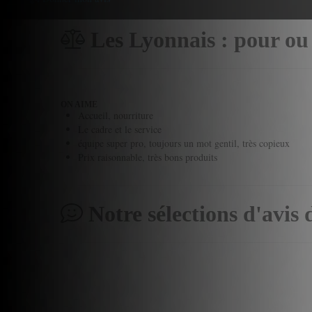
Les Lyonnais : pour ou
ON AIME
Accueil, nourriture
Le cadre et le service
équipe super pro, toujours un mot gentil, très copieux
Prix raisonnable, très bons produits
Notre sélections d'avis 