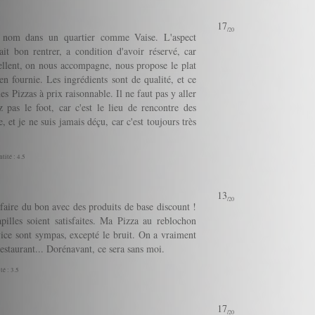
17
/20
e nom dans un quartier comme Vaise. L'aspect
it bon rentrer, a condition d'avoir réservé, car
xcellent, on nous accompagne, nous propose le plat
en fournie. Les ingrédients sont de qualité, et ce
s Pizzas à prix raisonnable. Il ne faut pas y aller
 pas le foot, car c'est le lieu de rencontre des
, et je ne suis jamais déçu, car c'est toujours très
tité : 4.5
13
/20
 faire du bon avec des produits de base discount !
illes soient satisfaites. Ma Pizza au reblochon
vice sont sympas, excepté le bruit. On a vraiment
restaurant... Dorénavant, ce sera sans moi.
té : 3.5
17
/20