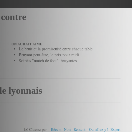
 contre
ON AURAIT AIMÉ
Le bruit et la promiscuité entre chaque table
Bruyant peut-être, le prix pour midi
Soirées "match de foot", bruyantes
de lyonnais
Classez par :
Récent
Note
Ressenti
Oui allez-y !
Expert