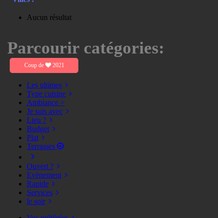
Aucun résultat
Parcourir catégories:
Coup de
2021
Les ultimes
Type cuisine
Ambiance >
Je suis avec
Lieu ?
Budget
Plat
Terrasses
Ouvert ?
Evènement
Rapide
Services
le soir
Vos préférées