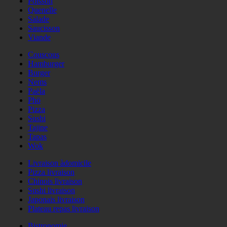
Poisson
Quenelle
Salade
Saucisson
Viande
Couscous
Hamburger
Burger
Nems
Paëla
Phö
Pizza
Sushi
Tajine
Tapas
Wok
Livraison àdomicile
Pizza livraison
Chinois livraison
Sushi livraison
Japonais livraison
Plateau repas livraison
Bistronomie