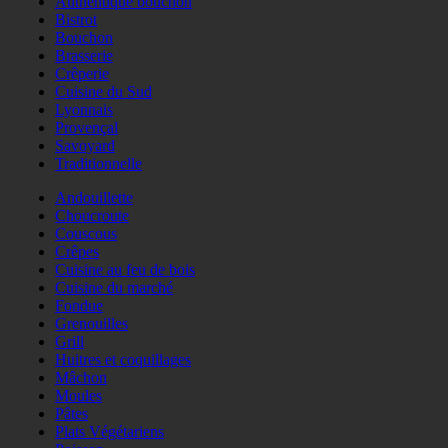
Authentique bouchon
Bistrot
Bouchon
Brasserie
Crêperie
Cuisine du Sud
Lyonnais
Provençal
Savoyard
Traditionnelle
Andouillette
Choucroute
Couscous
Crêpes
Cuisine au feu de bois
Cuisine du marché
Fondue
Grenouilles
Grill
Huitres et coquillages
Mâchon
Moules
Pâtes
Plats Végétariens