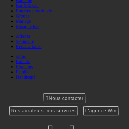
Baptême
Bar Mitzvah
Enterrements de vie
Groupe
Mariage
Musique live
Affaires
Seminaire
Repas affaires
Amis
Enfants
Etudiants
Familial
Handicapé
Nous contacter
Restaurateurs: nos services
L'agence Win