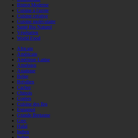
Bistrot Moderne
Cuisine à l'azote
Cuisine créative
Cuisine moléculaire
Santé Bio Naturel
Végétarien
World Food
Africain
Américain
Amérique Latine
Arménien
Asiatique
Belge
Brésilien
Cacher
Chinois
Coréen
Cuisine des Iles
Espagnol
Grande Bretagne
Grec
Halal
Indien
Italien