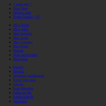
7 jours sur 7
Non-Stop
Service tard
Toute l'année, 7j/7
Ma Chérie
Mon Jules
Mes Enfants
Mes Amis
Mes Copines
Mes Potes
Mamie
Mon association
Mon boss
Bagels
Brunch
Déjeuner rapidement
Encas non stop
Glaces
Petit déjeuner
Salon de thé
Sandwicherie
Snacking