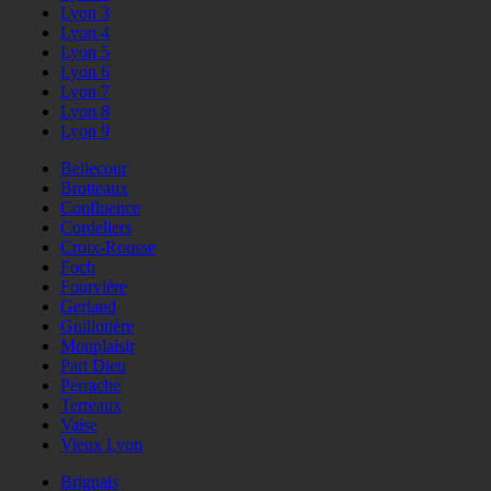
Lyon 3
Lyon 4
Lyon 5
Lyon 6
Lyon 7
Lyon 8
Lyon 9
Bellecour
Brotteaux
Confluence
Cordeliers
Croix-Rousse
Foch
Fourvière
Gerland
Guillotière
Monplaisir
Part Dieu
Perrache
Terreaux
Vaise
Vieux Lyon
Brignais