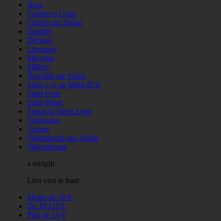
Bron
Caluire et Cuire
Chalon sur Saône
Dardilly
Décines
Limonest
Meyzieu
Millery
Neuville sur Saône
Saint Cyr au Mont d'Or
Saint Fons
Saint Priest
Tassin la Demi Lune
Vénisseux
Vienne
Villefranche-sur-Saône
Villeurbanne
a remplir
Lien vers le haut
Moins de 10 €
De 10 à15 €
Plus de 15 €