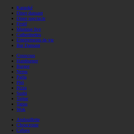
Karaoké
Diner dansant
Diner spectacle
Festif
Musique live
Catherinettes
Enterrements de vie
Bar Dansant
Couscous
Hamburger
Burger
Nems
Paëla
Phö
Pizza
Sushi
Tajine
Tapas
Wok
Andouillette
Choucroute
Crêpes