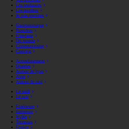
Les tendances
Les insolites
Je suis touristes
Gastronomique
Bouchon
Française
Du monde
Contemporaine
Concept
Arrondissement
Quartier
Autour de lyon
Zone
Autour de moi
Le midi
Le soir
Extérieure
Intérieure
Stylée
Terrasses
Festive