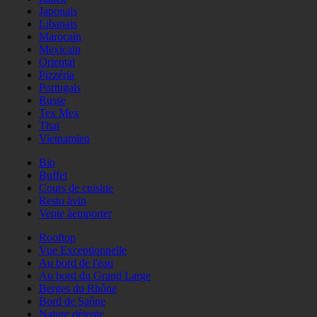
Japonais
Libanais
Marocain
Mexicain
Oriental
Pizzéria
Portugais
Russe
Tex Mex
Thaï
Vietnamien
Bio
Buffet
Cours de cuisine
Resto àvin
Vente àemporter
Rooftop
Vue Exceptionnelle
Au bord de l'eau
Au bord du Grand Large
Berges du Rhône
Bord de Saône
Nature détente