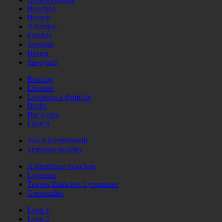
Bouchon
Brunch
Asiatique
Pizzéria
Japonais
Burger
Savoyard
Rooftop
Libanais
Livraison à domicile
Buffet
Bar à vins
Lyon 9
Vue Exceptionnelle
Terrasses secrètes
Authentique bouchon
Lyonnais
Toques Blanches Lyonnaises
Grenouilles
Lyon 1
Lyon 2