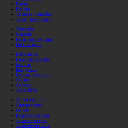
Bateau
Péniche
Terrasses Chauffées
Terrain de pétanque
Cheminée
Musicale
Patrimoine Lyonnais
Décor original
Romantique
Bistrot de caractère
Branché
Happy chic
Restaurant dansant
Atypique
Auberge
Table d'hôte
Au bord de l'eau
Charme urbain
Au vert
Premières terrasses
Terrasses secrètes
Toutes les terrasses