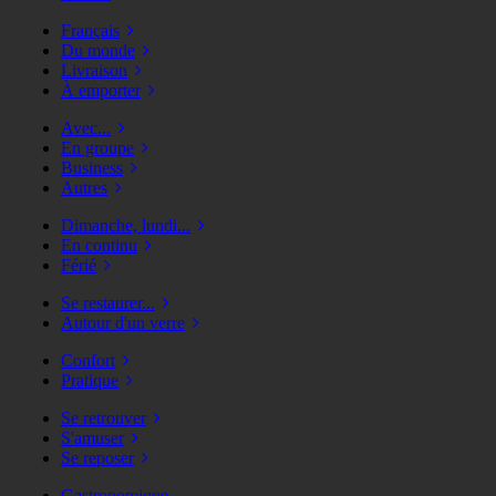
Français
Du monde
Livraison
À emporter
Avec...
En groupe
Business
Autres
Dimanche, lundi...
En continu
Férié
Se restaurer...
Autour d'un verre
Confort
Pratique
Se retrouver
S'amuser
Se reposer
Gastronomique