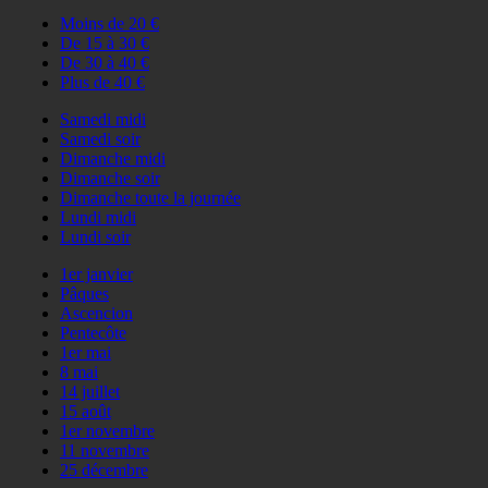
Moins de 20 €
De 15 à 30 €
De 30 à 40 €
Plus de 40 €
Samedi midi
Samedi soir
Dimanche midi
Dimanche soir
Dimanche toute la journée
Lundi midi
Lundi soir
1er janvier
Pâques
Ascencion
Pentecôte
1er mai
8 mai
14 juillet
15 août
1er novembre
11 novembre
25 décembre