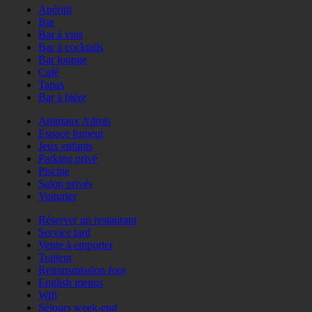
Apéritif
Bar
Bar à vins
Bar à cocktails
Bar lounge
Café
Tapas
Bar à bière
Animaux Admis
Espace fumeur
Jeux enfants
Parking privé
Piscine
Salon privés
Voiturier
Réserver un restaurant
Service tard
Vente à emporter
Traiteur
Retransmission foot
English menus
Wifi
Séjours week-end