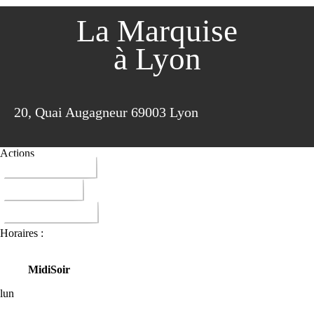
La Marquise
à Lyon
20, Quai Augagneur 69003 Lyon
Actions
04 72 61 92 92
ITINERAIRE
DONNER AVIS
Horaires :
Midi
Soir
lun