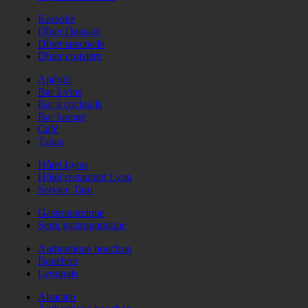
Karaoké
Dîner Dansant
Dîner spectacle
Dîner croisière
Apéritif
Bar à vins
Bar à cocktails
Bar lounge
Café
Tapas
Hôtel Lyon
Hôtel restaurant Lyon
Service Tard
Gastronomique
Semi gastronomique
Authentique bouchon
Bouchon
Lyonnais
Alsacien