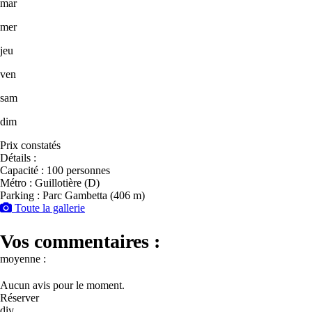
mar
mer
jeu
ven
sam
dim
Prix constatés
Détails :
Capacité : 100 personnes
Métro : Guillotière (D)
Parking : Parc Gambetta (406 m)
Toute la gallerie
Vos commentaires :
moyenne :
Aucun avis pour le moment.
Réserver
div