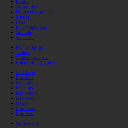
Fondue
Grenouilles
Huitres et coquillages
Moules
Pâtes
Plats Végétariens
Quenelle
Saucisson
Plats àemporter
Traiteur
Vente de foie gras
Epicerie fine (bientôt)
Ma Chérie
Mon Jules
Mes enfants
Mes amis
Mes copines
Mes potes
Mamie
Mon assoc.
Mon Boss
Anniversaire