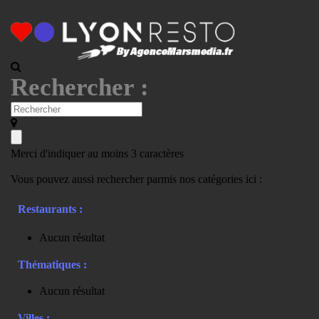
Rechercher :
Merci d'indiquer au moins 3 caractères
Vous pouvez aussi rechercher parmis nos catégories ici :
Restaurants :
Aucun résultat
Thématiques :
Aucun résultat
Villes :