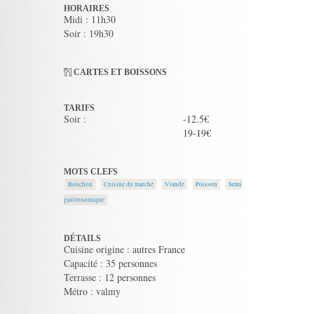
HORAIRES
Midi : 11h30
Soir : 19h30
CARTES ET BOISSONS
TARIFS
Soir :
-12.5€
19-19€
MOTS CLEFS
Bouchon
Cuisine du marché
Viande
Poisson
Semi
gastronomique
DÉTAILS
Cuisine origine : autres France
Capacité : 35 personnes
Terrasse : 12 personnes
Métro : valmy