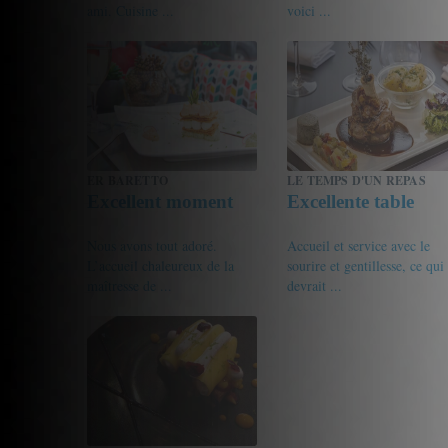
ami. Cuisine ...
voici ...
17/20
Gourmet de passage
17/20
ManonSg
ER BARETTO
LE TEMPS D'UN REPAS
Excellent moment
Excellente table
Nous avons tout adoré.
Accueil et service avec le
L’accueil chaleureux de la
sourire et gentillesse, ce qui
maîtresse de ...
devrait ...
17/20
17/20
vistie