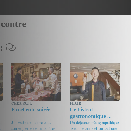
 contre
 :
CHEZ PAUL
FLAIR
Excellente soirée ...
Le bistrot
gastronomique ...
e
J'ai vraiment adoré cette
Un déjeuner très sympathique
s
soirée pleine de rencontres.
avec une amie et surtout une