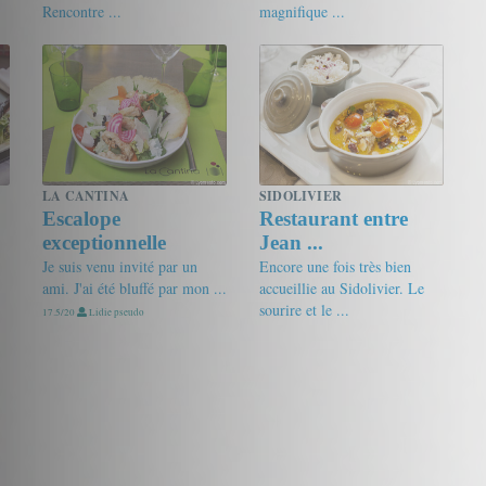
Rencontre ...
magnifique ...
19/20
Un gourmand
18.5/20
friandine
LA CANTINA
SIDOLIVIER
Escalope
Restaurant entre
exceptionnelle
Jean ...
Je suis venu invité par un
Encore une fois très bien
ami. J'ai été bluffé par mon ...
accueillie au Sidolivier. Le
sourire et le ...
17.5/20
Lidie pseudo
16.5/20
Gourmet de passage