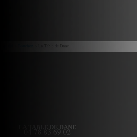
Accueil
>
Bouchon
> La Table de Dane
LA TABLE DE DANE
04 78 83 69 02