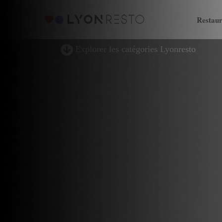
Restaur
Explorer les catégories Lyonresto