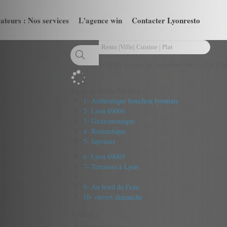
ateurs : Nos services
L'agence win
Contacter Lyonresto
Trouver un type de restaurant en un clin d'oe
Tapez au moins 3 lettres
1- Authentique bouchon lyonnais
2- Lyon 69006
3- Gastronomique
4- Romantique
5- Japonais
6- Lyon 69003
7- Terrasses à Lyon
9- Au bord de l'eau
10- ouvert dimanche
Villes :
Aucun résultat