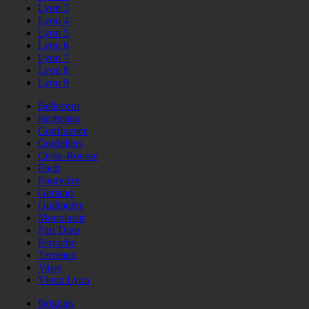
Lyon 3
Lyon 4
Lyon 5
Lyon 6
Lyon 7
Lyon 8
Lyon 9
Bellecour
Brotteaux
Confluence
Cordeliers
Croix-Rousse
Foch
Fourvière
Gerland
Guillotière
Monplaisir
Part Dieu
Perrache
Terreaux
Vaise
Vieux Lyon
Brignais