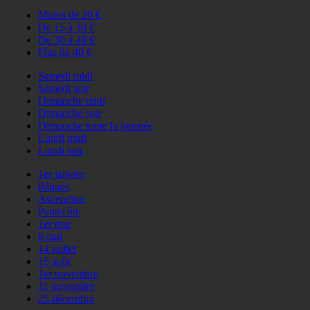
Moins de 20 €
De 15 à 30 €
De 30 à 40 €
Plus de 40 €
Samedi midi
Samedi soir
Dimanche midi
Dimanche soir
Dimanche toute la journée
Lundi midi
Lundi soir
1er janvier
Pâques
Ascencion
Pentecôte
1er mai
8 mai
14 juillet
15 août
1er novembre
11 novembre
25 décembre