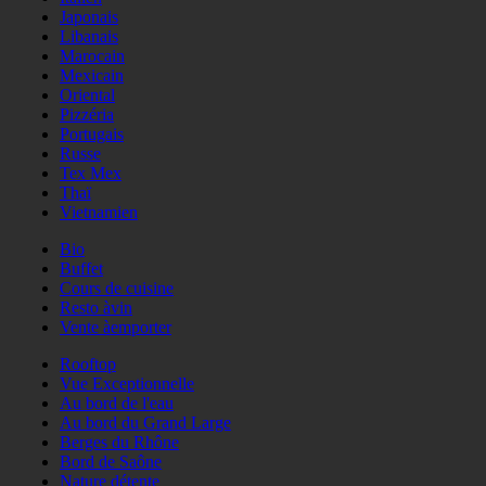
Japonais
Libanais
Marocain
Mexicain
Oriental
Pizzéria
Portugais
Russe
Tex Mex
Thaï
Vietnamien
Bio
Buffet
Cours de cuisine
Resto àvin
Vente àemporter
Rooftop
Vue Exceptionnelle
Au bord de l'eau
Au bord du Grand Large
Berges du Rhône
Bord de Saône
Nature détente