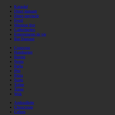
Karaoké
Diner dansant
Diner spectacle
Festif
Musique live
Catherinettes
Enterrements de vie
Bar Dansant
Couscous
Hamburger
Burger
Nems
Paëla
Phö
Pizza
Sushi
Tajine
Tapas
Wok
Andouillette
Choucroute
Crêpes