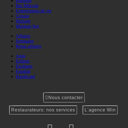
Baptême
Bar Mitzvah
Enterrements de vie
Groupe
Mariage
Musique live
Affaires
Seminaire
Repas affaires
Amis
Enfants
Etudiants
Familial
Handicapé
Nous contacter
Restaurateurs: nos services
L'agence Win