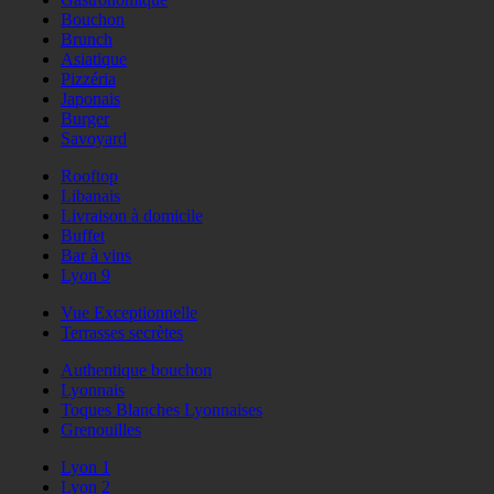
Bouchon
Brunch
Asiatique
Pizzéria
Japonais
Burger
Savoyard
Rooftop
Libanais
Livraison à domicile
Buffet
Bar à vins
Lyon 9
Vue Exceptionnelle
Terrasses secrètes
Authentique bouchon
Lyonnais
Toques Blanches Lyonnaises
Grenouilles
Lyon 1
Lyon 2