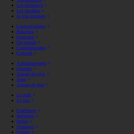
Les tendances
Les insolites
Je suis touristes
Gastronomique
Bouchon
Française
Du monde
Contemporaine
Concept
Arrondissement
Quartier
Autour de lyon
Zone
Autour de moi
Le midi
Le soir
Extérieure
Intérieure
Stylée
Terrasses
Festive