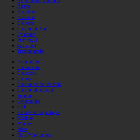
Authentique bouchon
Bistrot
Bouchon
Brasserie
Crêperie
Cuisine du Sud
Lyonnais
Provençal
Savoyard
Traditionnelle
Andouillette
Choucroute
Couscous
Crêpes
Cuisine au feu de bois
Cuisine du marché
Fondue
Grenouilles
Grill
Huitres et coquillages
Mâchon
Moules
Pâtes
Plats Végétariens