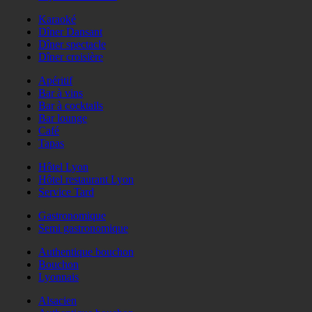
Karaoké
Dîner Dansant
Dîner spectacle
Dîner croisière
Apéritif
Bar à vins
Bar à cocktails
Bar lounge
Café
Tapas
Hôtel Lyon
Hôtel restaurant Lyon
Service Tard
Gastronomique
Semi gastronomique
Authentique bouchon
Bouchon
Lyonnais
Alsacien