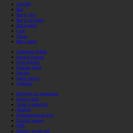
Apéritif
Bar
Bar à vins
Bar à cocktails
Bar lounge
Café
Tapas
Bar à bière
Animaux Admis
Espace fumeur
Jeux enfants
Parking privé
Piscine
Salon privés
Voiturier
Réserver un restaurant
Service tard
Vente à emporter
Traiteur
Retransmission foot
English menus
Wifi
Séjours week-end