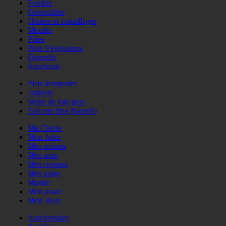
Fondue
Grenouilles
Huitres et coquillages
Moules
Pâtes
Plats Végétariens
Quenelle
Saucisson
Plats àemporter
Traiteur
Vente de foie gras
Epicerie fine (bientôt)
Ma Chérie
Mon Jules
Mes enfants
Mes amis
Mes copines
Mes potes
Mamie
Mon assoc.
Mon Boss
Anniversaire