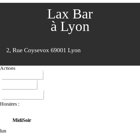
Lax Bar
à Lyon
2, Rue Coysevox 69001 Lyon
Actions
04 78 27 10 14
ITINERAIRE
DONNER AVIS
Horaires :
Midi
Soir
lun