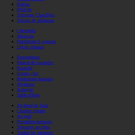
Bateau
Péniche
Terrasses Chauffées
Terrain de pétanque
Cheminée
Musicale
Patrimoine Lyonnais
Décor original
Romantique
Bistrot de caractère
Branché
Happy chic
Restaurant dansant
Atypique
Auberge
Table d'hôte
Au bord de l'eau
Charme urbain
Au vert
Premières terrasses
Terrasses secrètes
Toutes les terrasses