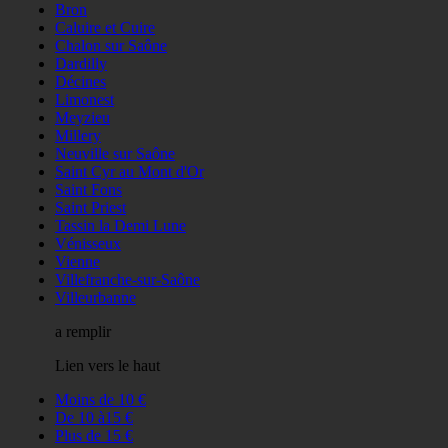
Bron
Caluire et Cuire
Chalon sur Saône
Dardilly
Décines
Limonest
Meyzieu
Millery
Neuville sur Saône
Saint Cyr au Mont d'Or
Saint Fons
Saint Priest
Tassin la Demi Lune
Vénisseux
Vienne
Villefranche-sur-Saône
Villeurbanne
a remplir
Lien vers le haut
Moins de 10 €
De 10 à15 €
Plus de 15 €