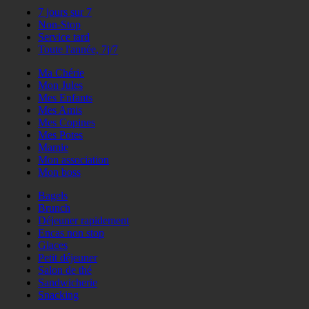
7 jours sur 7
Non-Stop
Service tard
Toute l'année, 7j/7
Ma Chérie
Mon Jules
Mes Enfants
Mes Amis
Mes Copines
Mes Potes
Mamie
Mon association
Mon boss
Bagels
Brunch
Déjeuner rapidement
Encas non stop
Glaces
Petit déjeuner
Salon de thé
Sandwicherie
Snacking