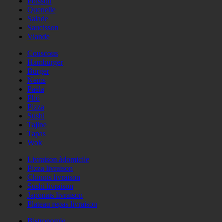
Poisson
Quenelle
Salade
Saucisson
Viande
Couscous
Hamburger
Burger
Nems
Paëla
Phö
Pizza
Sushi
Tajine
Tapas
Wok
Livraison àdomicile
Pizza livraison
Chinois livraison
Sushi livraison
Japonais livraison
Plateau repas livraison
Bistronomie