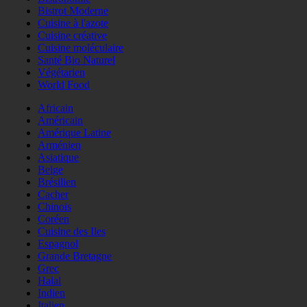
Bistrot Moderne
Cuisine à l'azote
Cuisine créative
Cuisine moléculaire
Santé Bio Naturel
Végétarien
World Food
Africain
Américain
Amérique Latine
Arménien
Asiatique
Belge
Brésilien
Cacher
Chinois
Coréen
Cuisine des Iles
Espagnol
Grande Bretagne
Grec
Halal
Indien
Italien