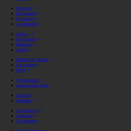
Français
Du monde
Livraison
À emporter
Avec...
En groupe
Business
Autres
Dimanche, lundi...
En continu
Férié
Se restaurer...
Autour d'un verre
Confort
Pratique
Se retrouver
S'amuser
Se reposer
Gastronomique