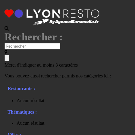
Rechercher :
Merci d'indiquer au moins 3 caractères
Vous pouvez aussi rechercher parmis nos catégories ici :
Restaurants :
Aucun résultat
Thématiques :
Aucun résultat
Villes :