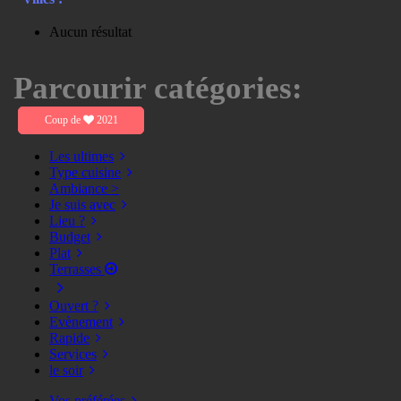
Aucun résultat
Parcourir catégories:
Coup de
2021
Les ultimes
Type cuisine
Ambiance >
Je suis avec
Lieu ?
Budget
Plat
Terrasses
Ouvert ?
Evènement
Rapide
Services
le soir
Vos préférées