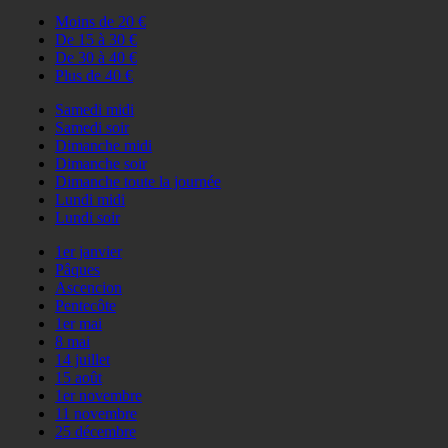
Moins de 20 €
De 15 à 30 €
De 30 à 40 €
Plus de 40 €
Samedi midi
Samedi soir
Dimanche midi
Dimanche soir
Dimanche toute la journée
Lundi midi
Lundi soir
1er janvier
Pâques
Ascencion
Pentecôte
1er mai
8 mai
14 juillet
15 août
1er novembre
11 novembre
25 décembre