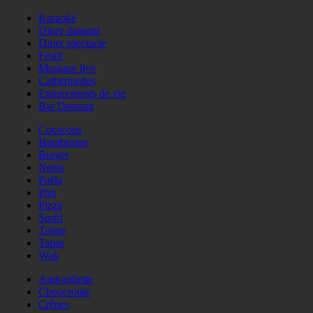
Karaoké
Diner dansant
Diner spectacle
Festif
Musique live
Catherinettes
Enterrements de vie
Bar Dansant
Couscous
Hamburger
Burger
Nems
Paëla
Phö
Pizza
Sushi
Tajine
Tapas
Wok
Andouillette
Choucroute
Crêpes