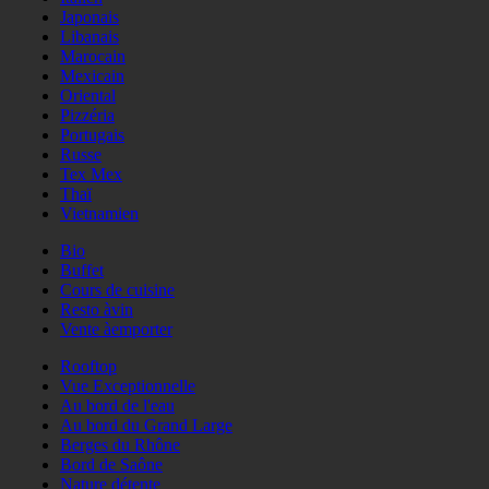
Japonais
Libanais
Marocain
Mexicain
Oriental
Pizzéria
Portugais
Russe
Tex Mex
Thaï
Vietnamien
Bio
Buffet
Cours de cuisine
Resto àvin
Vente àemporter
Rooftop
Vue Exceptionnelle
Au bord de l'eau
Au bord du Grand Large
Berges du Rhône
Bord de Saône
Nature détente