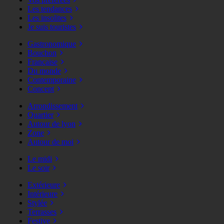
Les tendances
Les insolites
Je suis touristes
Gastronomique
Bouchon
Française
Du monde
Contemporaine
Concept
Arrondissement
Quartier
Autour de lyon
Zone
Autour de moi
Le midi
Le soir
Extérieure
Intérieure
Stylée
Terrasses
Festive