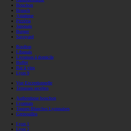
Bouchon
Brunch
Asiatique
Pizzéria
Japonais
Burger
Savoyard
Rooftop
Libanais
Livraison à domicile
Buffet
Bar à vins
Lyon 9
Vue Exceptionnelle
Terrasses secrètes
Authentique bouchon
Lyonnais
Toques Blanches Lyonnaises
Grenouilles
Lyon 1
Lyon 2