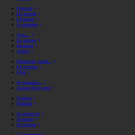
Français
Du monde
Livraison
À emporter
Avec...
En groupe
Business
Autres
Dimanche, lundi...
En continu
Férié
Se restaurer...
Autour d'un verre
Confort
Pratique
Se retrouver
S'amuser
Se reposer
Gastronomique