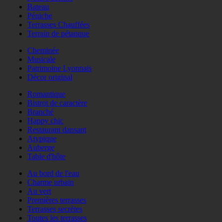
Bateau
Péniche
Terrasses Chauffées
Terrain de pétanque
Cheminée
Musicale
Patrimoine Lyonnais
Décor original
Romantique
Bistrot de caractère
Branché
Happy chic
Restaurant dansant
Atypique
Auberge
Table d'hôte
Au bord de l'eau
Charme urbain
Au vert
Premières terrasses
Terrasses secrètes
Toutes les terrasses