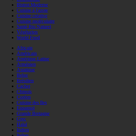
Bistrot Moderne
Cuisine à l'azote
Cuisine créative
Cuisine moléculaire
Santé Bio Naturel
Végétarien
World Food
Africain
Américain
Amérique Latine
Arménien
Asiatique
Belge
Brésilien
Cacher
Chinois
Coréen
Cuisine des Iles
Espagnol
Grande Bretagne
Grec
Halal
Indien
Italien