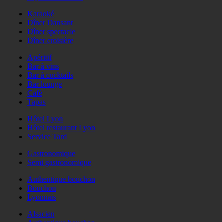
Karaoké
Dîner Dansant
Dîner spectacle
Dîner croisière
Apéritif
Bar à vins
Bar à cocktails
Bar lounge
Café
Tapas
Hôtel Lyon
Hôtel restaurant Lyon
Service Tard
Gastronomique
Semi gastronomique
Authentique bouchon
Bouchon
Lyonnais
Alsacien