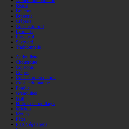
Authentique bouchon
Bistrot
Bouchon
Brasserie
Crêperie
Cuisine du Sud
Lyonnais
Provençal
Savoyard
Traditionnelle
Andouillette
Choucroute
Couscous
Crêpes
Cuisine au feu de bois
Cuisine du marché
Fondue
Grenouilles
Grill
Huitres et coquillages
Mâchon
Moules
Pâtes
Plats Végétariens