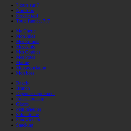
7 jours sur 7
Non-Stop
Service tard
Toute l'année, 7j/7
Ma Chérie
Mon Jules
Mes Enfants
Mes Amis
Mes Copines
Mes Potes
Mamie
Mon association
Mon boss
Bagels
Brunch
Déjeuner rapidement
Encas non stop
Glaces
Petit déjeuner
Salon de thé
Sandwicherie
Snacking