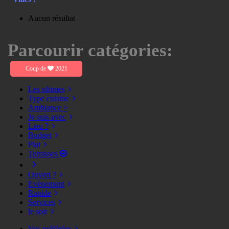
Aucun résultat
Parcourir catégories:
Coup de
2021
Les ultimes
Type cuisine
Ambiance >
Je suis avec
Lieu ?
Budget
Plat
Terrasses
Ouvert ?
Evènement
Rapide
Services
le soir
Vos préférées