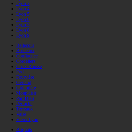
Lyon 3
Lyon 4
Lyon 5
Lyon 6
Lyon 7
Lyon 8
Lyon 9
Bellecour
Brotteaux
Confluence
Cordeliers
Croix-Rousse
Foch
Fourvière
Gerland
Guillotière
Monplaisir
Part Dieu
Perrache
Terreaux
Vaise
Vieux Lyon
Brignais