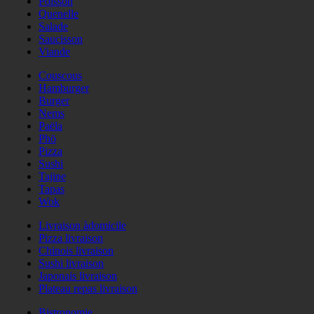
Poisson
Quenelle
Salade
Saucisson
Viande
Couscous
Hamburger
Burger
Nems
Paëla
Phö
Pizza
Sushi
Tajine
Tapas
Wok
Livraison àdomicile
Pizza livraison
Chinois livraison
Sushi livraison
Japonais livraison
Plateau repas livraison
Bistronomie