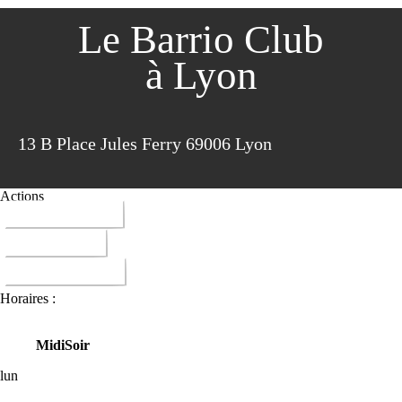
Le Barrio Club
à Lyon
13 B Place Jules Ferry 69006 Lyon
Actions
04 72 37 17 33
ITINERAIRE
DONNER AVIS
Horaires :
Midi
Soir
lun