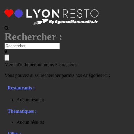
Rechercher :
Merci d'indiquer au moins 3 caractères
Vous pouvez aussi rechercher parmis nos catégories ici :
Restaurants :
Aucun résultat
Thématiques :
Aucun résultat
Villes :