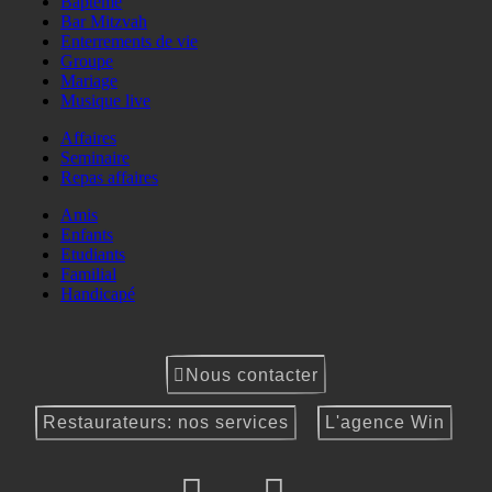
Baptême
Bar Mitzvah
Enterrements de vie
Groupe
Mariage
Musique live
Affaires
Seminaire
Repas affaires
Amis
Enfants
Etudiants
Familial
Handicapé
Nous contacter
Restaurateurs: nos services
L'agence Win