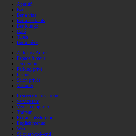
Apéritif
Bar
Bar à vins
Bar à cocktails
Bar lounge
Café
Tapas
Bar à bière
Animaux Admis
Espace fumeur
Jeux enfants
Parking privé
Piscine
Salon privés
Voiturier
Réserver un restaurant
Service tard
Vente à emporter
Traiteur
Retransmission foot
English menus
Wifi
Séjours week-end