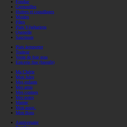
Fondue
Grenouilles
Huitres et coquillages
Moules
Pâtes
Plats Végétariens
Quenelle
Saucisson
Plats àemporter
Traiteur
Vente de foie gras
Epicerie fine (bientôt)
Ma Chérie
Mon Jules
Mes enfants
Mes amis
Mes copines
Mes potes
Mamie
Mon assoc.
Mon Boss
Anniversaire