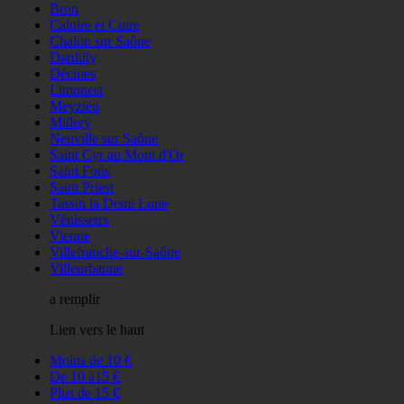
Bron
Caluire et Cuire
Chalon sur Saône
Dardilly
Décines
Limonest
Meyzieu
Millery
Neuville sur Saône
Saint Cyr au Mont d'Or
Saint Fons
Saint Priest
Tassin la Demi Lune
Vénisseux
Vienne
Villefranche-sur-Saône
Villeurbanne
a remplir
Lien vers le haut
Moins de 10 €
De 10 à15 €
Plus de 15 €