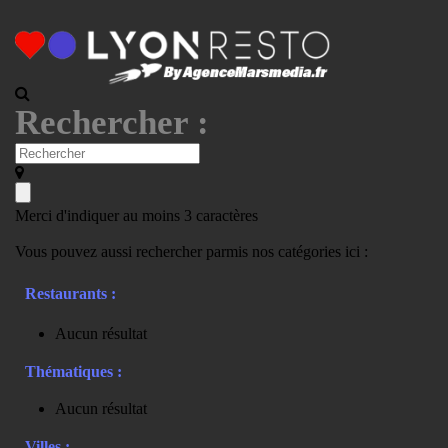
Rechercher :
Merci d'indiquer au moins 3 caractères
Vous pouvez aussi rechercher parmis nos catégories ici :
Restaurants :
Aucun résultat
Thématiques :
Aucun résultat
Villes :