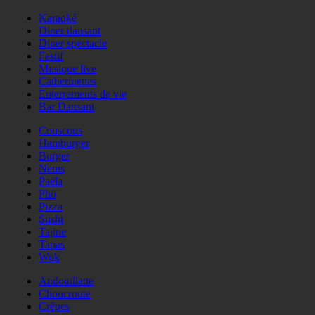
Karaoké
Diner dansant
Diner spectacle
Festif
Musique live
Catherinettes
Enterrements de vie
Bar Dansant
Couscous
Hamburger
Burger
Nems
Paëla
Phö
Pizza
Sushi
Tajine
Tapas
Wok
Andouillette
Choucroute
Crêpes