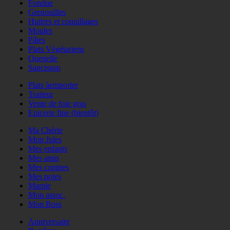
Fondue
Grenouilles
Huitres et coquillages
Moules
Pâtes
Plats Végétariens
Quenelle
Saucisson
Plats àemporter
Traiteur
Vente de foie gras
Epicerie fine (bientôt)
Ma Chérie
Mon Jules
Mes enfants
Mes amis
Mes copines
Mes potes
Mamie
Mon assoc.
Mon Boss
Anniversaire