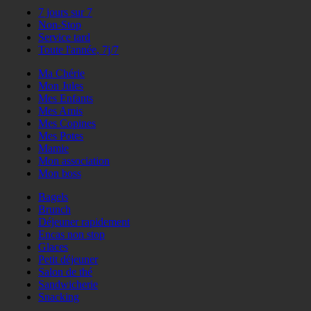
7 jours sur 7
Non-Stop
Service tard
Toute l'année, 7j/7
Ma Chérie
Mon Jules
Mes Enfants
Mes Amis
Mes Copines
Mes Potes
Mamie
Mon association
Mon boss
Bagels
Brunch
Déjeuner rapidement
Encas non stop
Glaces
Petit déjeuner
Salon de thé
Sandwicherie
Snacking