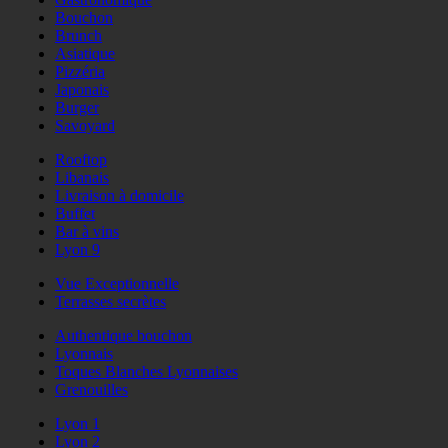
Bouchon
Brunch
Asiatique
Pizzéria
Japonais
Burger
Savoyard
Rooftop
Libanais
Livraison à domicile
Buffet
Bar à vins
Lyon 9
Vue Exceptionnelle
Terrasses secrètes
Authentique bouchon
Lyonnais
Toques Blanches Lyonnaises
Grenouilles
Lyon 1
Lyon 2