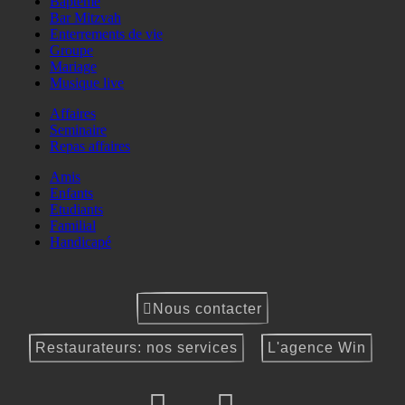
Baptême
Bar Mitzvah
Enterrements de vie
Groupe
Mariage
Musique live
Affaires
Seminaire
Repas affaires
Amis
Enfants
Etudiants
Familial
Handicapé
Nous contacter
Restaurateurs: nos services
L'agence Win