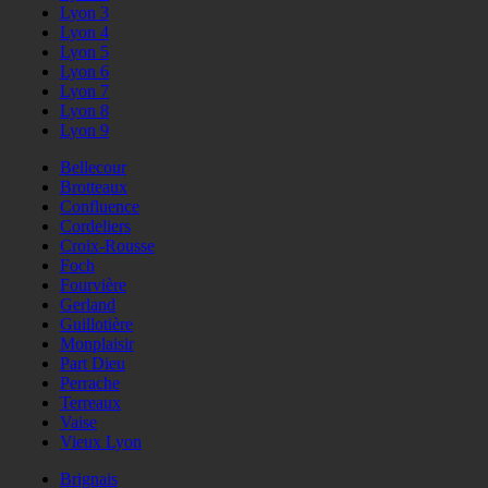
Lyon 3
Lyon 4
Lyon 5
Lyon 6
Lyon 7
Lyon 8
Lyon 9
Bellecour
Brotteaux
Confluence
Cordeliers
Croix-Rousse
Foch
Fourvière
Gerland
Guillotière
Monplaisir
Part Dieu
Perrache
Terreaux
Vaise
Vieux Lyon
Brignais