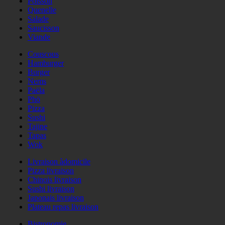
Poisson
Quenelle
Salade
Saucisson
Viande
Couscous
Hamburger
Burger
Nems
Paëla
Phö
Pizza
Sushi
Tajine
Tapas
Wok
Livraison àdomicile
Pizza livraison
Chinois livraison
Sushi livraison
Japonais livraison
Plateau repas livraison
Bistronomie