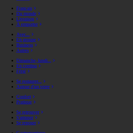
Français
Du monde
Livraison
À emporter
Avec...
En groupe
Business
Autres
Dimanche, lundi...
En continu
Férié
Se restaurer...
Autour d'un verre
Confort
Pratique
Se retrouver
S'amuser
Se reposer
Gastronomique