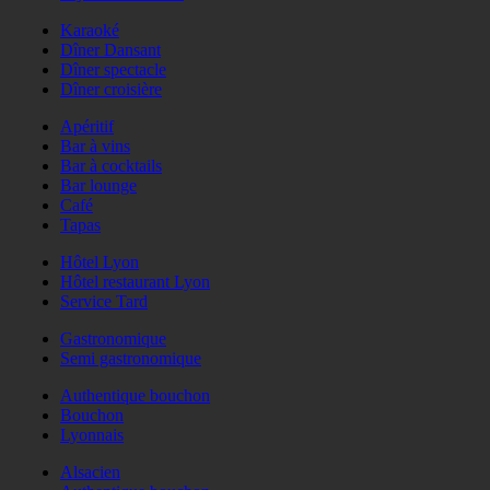
Karaoké
Dîner Dansant
Dîner spectacle
Dîner croisière
Apéritif
Bar à vins
Bar à cocktails
Bar lounge
Café
Tapas
Hôtel Lyon
Hôtel restaurant Lyon
Service Tard
Gastronomique
Semi gastronomique
Authentique bouchon
Bouchon
Lyonnais
Alsacien