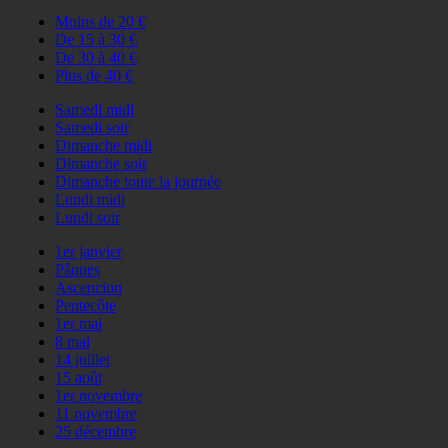
Moins de 20 €
De 15 à 30 €
De 30 à 40 €
Plus de 40 €
Samedi midi
Samedi soir
Dimanche midi
Dimanche soir
Dimanche toute la journée
Lundi midi
Lundi soir
1er janvier
Pâques
Ascencion
Pentecôte
1er mai
8 mai
14 juillet
15 août
1er novembre
11 novembre
25 décembre