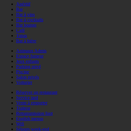
Apéritif
Bar
Bar à vins
Bar à cocktails
Bar lounge
Café
Tapas
Bar à bière
Animaux Admis
Espace fumeur
Jeux enfants
Parking privé
Piscine
Salon privés
Voiturier
Réserver un restaurant
Service tard
Vente à emporter
Traiteur
Retransmission foot
English menus
Wifi
Séjours week-end