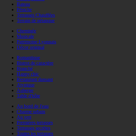
Bateau
Péniche
Terrasses Chauffées
Terrain de pétanque
Cheminée
Musicale
Patrimoine Lyonnais
Décor original
Romantique
Bistrot de caractère
Branché
Happy chic
Restaurant dansant
Atypique
Auberge
Table d'hôte
Au bord de l'eau
Charme urbain
Au vert
Premières terrasses
Terrasses secrètes
Toutes les terrasses