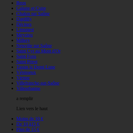
Bron
Caluire et Cuire
Chalon sur Saône
Dardilly
Décines
Limonest
Meyzieu
Millery
Neuville sur Saône
Saint Cyr au Mont d'Or
Saint Fons
Saint Priest
Tassin la Demi Lune
Vénisseux
Vienne
Villefranche-sur-Saône
Villeurbanne
a remplir
Lien vers le haut
Moins de 10 €
De 10 à15 €
Plus de 15 €