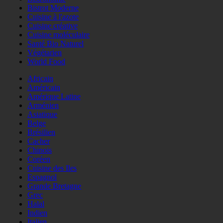
Bistrot Moderne
Cuisine à l'azote
Cuisine créative
Cuisine moléculaire
Santé Bio Naturel
Végétarien
World Food
Africain
Américain
Amérique Latine
Arménien
Asiatique
Belge
Brésilien
Cacher
Chinois
Coréen
Cuisine des Iles
Espagnol
Grande Bretagne
Grec
Halal
Indien
Italien