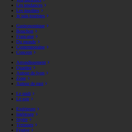
Les tendances
Les insolites
Je suis touristes
Gastronomique
Bouchon
Française
Du monde
Contemporaine
Concept
Arrondissement
Quartier
Autour de lyon
Zone
Autour de moi
Le midi
Le soir
Extérieure
Intérieure
Stylée
Terrasses
Festive