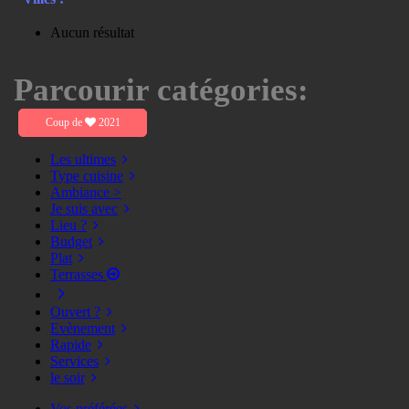
Aucun résultat
Parcourir catégories:
Coup de
2021
Les ultimes
Type cuisine
Ambiance >
Je suis avec
Lieu ?
Budget
Plat
Terrasses
Ouvert ?
Evènement
Rapide
Services
le soir
Vos préférées