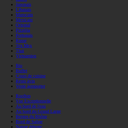
Japonais
Libanais
Marocain
Mexicain
Oriental
Pizzéria
Portugais
Russe
Tex Mex
Thaï
Vietnamien
Bio
Buffet
Cours de cuisine
Resto àvin
Vente àemporter
Rooftop
Vue Exceptionnelle
Au bord de l'eau
Au bord du Grand Large
Berges du Rhône
Bord de Saône
Nature détente