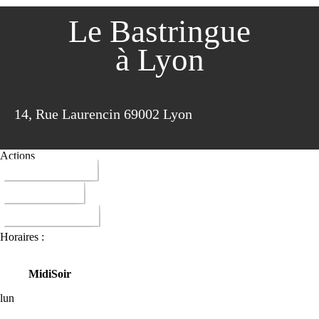
Le Bastringue
à Lyon
14, Rue Laurencin 69002 Lyon
Actions
06 88 90 54 87
ITINERAIRE
DONNER AVIS
Horaires :
Midi
Soir
lun