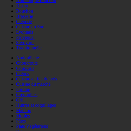
Authentique bouchon
Bistrot
Bouchon
Brasserie
Crêperie
Cuisine du Sud
Lyonnais
Provençal
Savoyard
Traditionnelle
Andouillette
Choucroute
Couscous
Crêpes
Cuisine au feu de bois
Cuisine du marché
Fondue
Grenouilles
Grill
Huitres et coquillages
Mâchon
Moules
Pâtes
Plats Végétariens