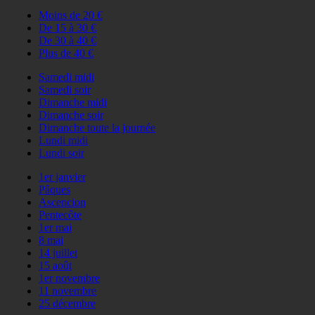
Moins de 20 €
De 15 à 30 €
De 30 à 40 €
Plus de 40 €
Samedi midi
Samedi soir
Dimanche midi
Dimanche soir
Dimanche toute la journée
Lundi midi
Lundi soir
1er janvier
Pâques
Ascencion
Pentecôte
1er mai
8 mai
14 juillet
15 août
1er novembre
11 novembre
25 décembre