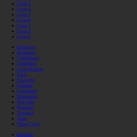
Lyon 3
Lyon 4
Lyon 5
Lyon 6
Lyon 7
Lyon 8
Lyon 9
Bellecour
Brotteaux
Confluence
Cordeliers
Croix-Rousse
Foch
Fourvière
Gerland
Guillotière
Monplaisir
Part Dieu
Perrache
Terreaux
Vaise
Vieux Lyon
Brignais