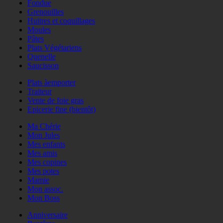
Fondue
Grenouilles
Huitres et coquillages
Moules
Pâtes
Plats Végétariens
Quenelle
Saucisson
Plats àemporter
Traiteur
Vente de foie gras
Epicerie fine (bientôt)
Ma Chérie
Mon Jules
Mes enfants
Mes amis
Mes copines
Mes potes
Mamie
Mon assoc.
Mon Boss
Anniversaire