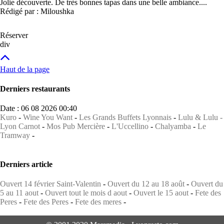
Jolie découverte. De très bonnes tapas dans une belle ambiance....
Rédigé par : Miloushka
Réserver
div
Haut de la page
Derniers restaurants
Date : 06 08 2026 00:40
Kuro
-
Wine You Want
-
Les Grands Buffets Lyonnais
-
Lulu & Lulu -
Lyon Carnot
-
Mos Pub Mercière
-
L'Uccellino
-
Chalyamba
-
Le
Tramway
-
Derniers article
Ouvert 14 février Saint-Valentin
-
Ouvert du 12 au 18 août
-
Ouvert du
5 au 11 aout
-
Ouvert tout le mois d aout
-
Ouvert le 15 aout
-
Fete des
Peres
-
Fete des Peres
-
Fete des meres
-