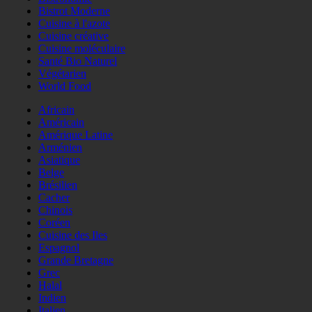
Bistrot Moderne
Cuisine à l'azote
Cuisine créative
Cuisine moléculaire
Santé Bio Naturel
Végétarien
World Food
Africain
Américain
Amérique Latine
Arménien
Asiatique
Belge
Brésilien
Cacher
Chinois
Coréen
Cuisine des Iles
Espagnol
Grande Bretagne
Grec
Halal
Indien
Italien