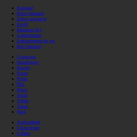
Karaoké
Diner dansant
Diner spectacle
Festif
Musique live
Catherinettes
Enterrements de vie
Bar Dansant
Couscous
Hamburger
Burger
Nems
Paëla
Phö
Pizza
Sushi
Tajine
Tapas
Wok
Andouillette
Choucroute
Crêpes