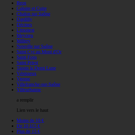
Bron
Caluire et Cuire
Chalon sur Saône
Dardilly
Décines
Limonest
Meyzieu
Millery
Neuville sur Saône
Saint Cyr au Mont d'Or
Saint Fons
Saint Priest
Tassin la Demi Lune
Vénisseux
Vienne
Villefranche-sur-Saône
Villeurbanne
a remplir
Lien vers le haut
Moins de 10 €
De 10 à15 €
Plus de 15 €