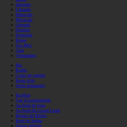
Japonais
Libanais
Marocain
Mexicain
Oriental
Pizzéria
Portugais
Russe
Tex Mex
Thaï
Vietnamien
Bio
Buffet
Cours de cuisine
Resto àvin
Vente àemporter
Rooftop
Vue Exceptionnelle
Au bord de l'eau
Au bord du Grand Large
Berges du Rhône
Bord de Saône
Nature détente