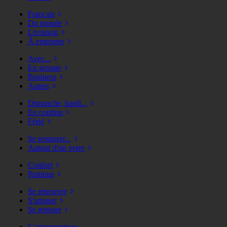
Français
Du monde
Livraison
À emporter
Avec...
En groupe
Business
Autres
Dimanche, lundi...
En continu
Férié
Se restaurer...
Autour d'un verre
Confort
Pratique
Se retrouver
S'amuser
Se reposer
Gastronomique