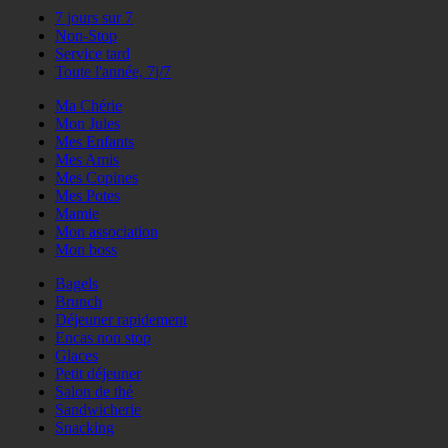
7 jours sur 7
Non-Stop
Service tard
Toute l'année, 7j/7
Ma Chérie
Mon Jules
Mes Enfants
Mes Amis
Mes Copines
Mes Potes
Mamie
Mon association
Mon boss
Bagels
Brunch
Déjeuner rapidement
Encas non stop
Glaces
Petit déjeuner
Salon de thé
Sandwicherie
Snacking