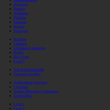
Bouchon
Brunch
Asiatique
Pizzéria
Japonais
Burger
Savoyard
Rooftop
Libanais
Livraison à domicile
Buffet
Bar à vins
Lyon 9
Vue Exceptionnelle
Terrasses secrètes
Authentique bouchon
Lyonnais
Toques Blanches Lyonnaises
Grenouilles
Lyon 1
Lyon 2