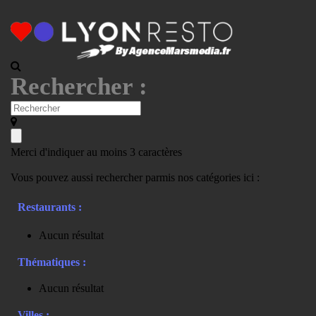
Rechercher :
Merci d'indiquer au moins 3 caractères
Vous pouvez aussi rechercher parmis nos catégories ici :
Restaurants :
Aucun résultat
Thématiques :
Aucun résultat
Villes :