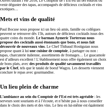
Ouvert durant l’été 2016, Le Comptoir de l’Est est un bel endroit où
venir déguster des tapas, accompagnés de délicieux cocktails et vins
exotiques…
Mets et vins de qualité
Paul Bocuse nous propose ici un lieu où amis, famille ou collègues
peuvent se retrouver dès 15h, autours de délicieux cocktails issus des
quatre coins du monde.
Le barman Aymeric Tortereau nous
propose des cocktails aussi étonnants que bons, et nous fait
découvrir de nouveaux vins
. Le Chef Thibaud Hostiguian nous
propose quant à lui
une cuisine de comptoir
, à partager ou non :
tapas, charcuterie italienne, assortiments de fromages… Le guacamole
est d’ailleurs excellent ! L’établissement nous offre également un choix
de bons plats, avec
des produits de qualité savamment travaillés
par le Chef
, tels que le tataki de boeuf Wagyu. Les desserts viennent
conclure le repas avec gourmandise.
Un lieu plein de charme
L’ambiance au sein du Comptoir de l’Est est très agréable
: les
serveurs sont souriants et à l’écoute, et n’hésite pas à nous conseiller
dans le choix des mets et des vins. Le lieu en lui-même est également