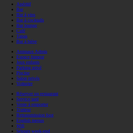
Apéritif
Bar
Bar à vins
Bar à cocktails
Bar lounge
Café
Tapas
Bar à bière
Animaux Admis
Espace fumeur
Jeux enfants
Parking privé
Piscine
Salon privés
Voiturier
Réserver un restaurant
Service tard
Vente à emporter
Traiteur
Retransmission foot
English menus
Wifi
Séjours week-end