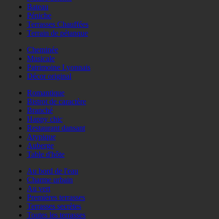
Bateau
Péniche
Terrasses Chauffées
Terrain de pétanque
Cheminée
Musicale
Patrimoine Lyonnais
Décor original
Romantique
Bistrot de caractère
Branché
Happy chic
Restaurant dansant
Atypique
Auberge
Table d'hôte
Au bord de l'eau
Charme urbain
Au vert
Premières terrasses
Terrasses secrètes
Toutes les terrasses