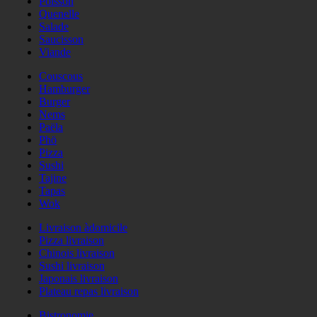
Poisson
Quenelle
Salade
Saucisson
Viande
Couscous
Hamburger
Burger
Nems
Paëla
Phö
Pizza
Sushi
Tajine
Tapas
Wok
Livraison àdomicile
Pizza livraison
Chinois livraison
Sushi livraison
Japonais livraison
Plateau repas livraison
Bistronomie