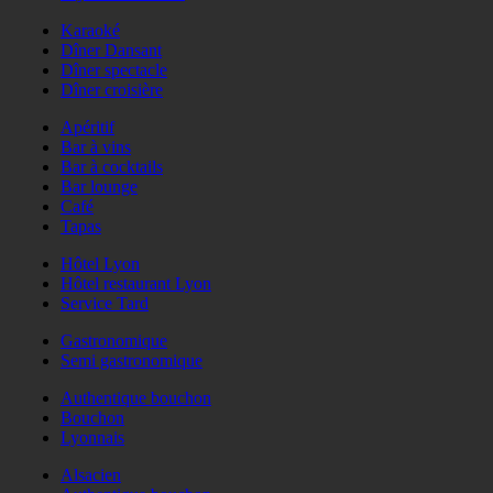
Karaoké
Dîner Dansant
Dîner spectacle
Dîner croisière
Apéritif
Bar à vins
Bar à cocktails
Bar lounge
Café
Tapas
Hôtel Lyon
Hôtel restaurant Lyon
Service Tard
Gastronomique
Semi gastronomique
Authentique bouchon
Bouchon
Lyonnais
Alsacien