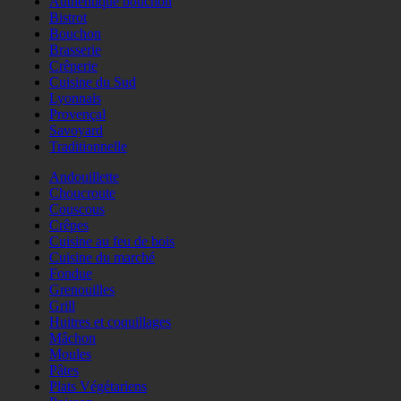
Authentique bouchon
Bistrot
Bouchon
Brasserie
Crêperie
Cuisine du Sud
Lyonnais
Provençal
Savoyard
Traditionnelle
Andouillette
Choucroute
Couscous
Crêpes
Cuisine au feu de bois
Cuisine du marché
Fondue
Grenouilles
Grill
Huitres et coquillages
Mâchon
Moules
Pâtes
Plats Végétariens