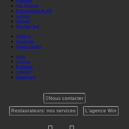
Baptême
Bar Mitzvah
Enterrements de vie
Groupe
Mariage
Musique live
Affaires
Seminaire
Repas affaires
Amis
Enfants
Etudiants
Familial
Handicapé
Nous contacter
Restaurateurs: nos services
L'agence Win