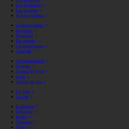
Les tendances
Les insolites
Je suis touristes
Gastronomique
Bouchon
Française
Du monde
Contemporaine
Concept
Arrondissement
Quartier
Autour de lyon
Zone
Autour de moi
Le midi
Le soir
Extérieure
Intérieure
Stylée
Terrasses
Festive