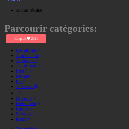
Aucun résultat
Parcourir catégories:
Coup de
2021
Les ultimes
Type cuisine
Ambiance >
Je suis avec
Lieu ?
Budget
Plat
Terrasses
Ouvert ?
Evènement
Rapide
Services
le soir
Vos préférées