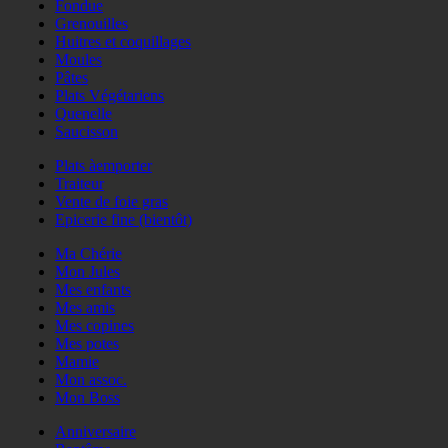
Fondue
Grenouilles
Huitres et coquillages
Moules
Pâtes
Plats Végétariens
Quenelle
Saucisson
Plats àemporter
Traiteur
Vente de foie gras
Epicerie fine (bientôt)
Ma Chérie
Mon Jules
Mes enfants
Mes amis
Mes copines
Mes potes
Mamie
Mon assoc.
Mon Boss
Anniversaire