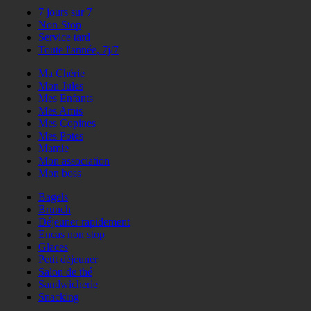
7 jours sur 7
Non-Stop
Service tard
Toute l'année, 7j/7
Ma Chérie
Mon Jules
Mes Enfants
Mes Amis
Mes Copines
Mes Potes
Mamie
Mon association
Mon boss
Bagels
Brunch
Déjeuner rapidement
Encas non stop
Glaces
Petit déjeuner
Salon de thé
Sandwicherie
Snacking