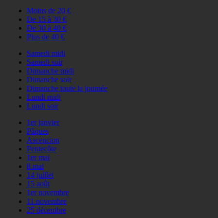
Moins de 20 €
De 15 à 30 €
De 30 à 40 €
Plus de 40 €
Samedi midi
Samedi soir
Dimanche midi
Dimanche soir
Dimanche toute la journée
Lundi midi
Lundi soir
1er janvier
Pâques
Ascencion
Pentecôte
1er mai
8 mai
14 juillet
15 août
1er novembre
11 novembre
25 décembre