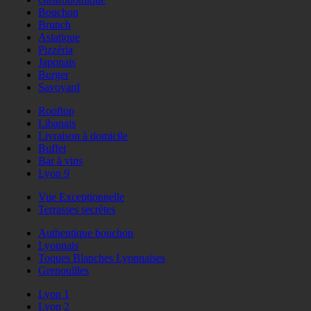
Bouchon
Brunch
Asiatique
Pizzéria
Japonais
Burger
Savoyard
Rooftop
Libanais
Livraison à domicile
Buffet
Bar à vins
Lyon 9
Vue Exceptionnelle
Terrasses secrètes
Authentique bouchon
Lyonnais
Toques Blanches Lyonnaises
Grenouilles
Lyon 1
Lyon 2