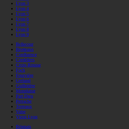
Lyon 3
Lyon 4
Lyon 5
Lyon 6
Lyon 7
Lyon 8
Lyon 9
Bellecour
Brotteaux
Confluence
Cordeliers
Croix-Rousse
Foch
Fourvière
Gerland
Guillotière
Monplaisir
Part Dieu
Perrache
Terreaux
Vaise
Vieux Lyon
Brignais