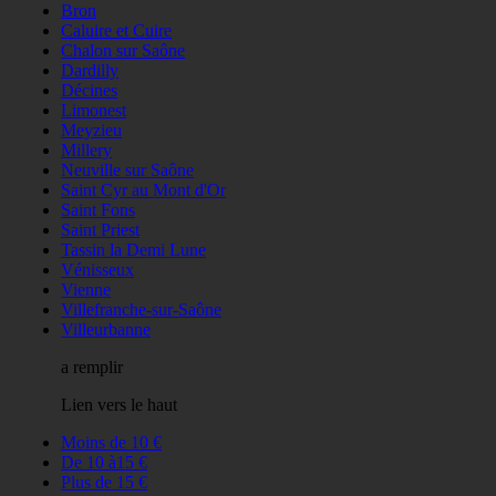
Bron
Caluire et Cuire
Chalon sur Saône
Dardilly
Décines
Limonest
Meyzieu
Millery
Neuville sur Saône
Saint Cyr au Mont d'Or
Saint Fons
Saint Priest
Tassin la Demi Lune
Vénisseux
Vienne
Villefranche-sur-Saône
Villeurbanne
a remplir
Lien vers le haut
Moins de 10 €
De 10 à15 €
Plus de 15 €