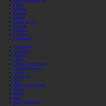
Authentique bouchon
Bistrot
Bouchon
Brasserie
Crêperie
Cuisine du Sud
Lyonnais
Provençal
Savoyard
Traditionnelle
Andouillette
Choucroute
Couscous
Crêpes
Cuisine au feu de bois
Cuisine du marché
Fondue
Grenouilles
Grill
Huitres et coquillages
Mâchon
Moules
Pâtes
Plats Végétariens