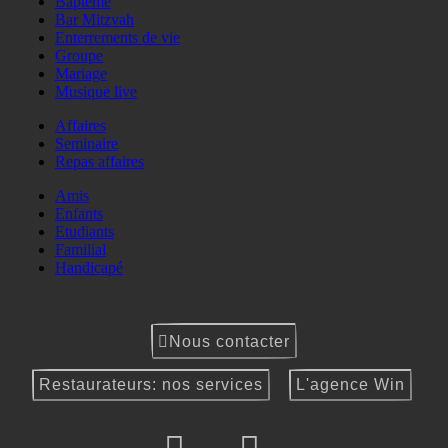
Baptême
Bar Mitzvah
Enterrements de vie
Groupe
Mariage
Musique live
Affaires
Seminaire
Repas affaires
Amis
Enfants
Etudiants
Familial
Handicapé
Nous contacter
Restaurateurs: nos services
L'agence Win