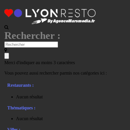
Rechercher :
Merci d'indiquer au moins 3 caractères
Vous pouvez aussi rechercher parmis nos catégories ici :
Restaurants :
Aucun résultat
Thématiques :
Aucun résultat
Villes :