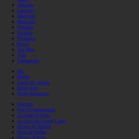
Japonais
Libanais
Marocain
Mexicain
Oriental
Pizzéria
Portugais
Russe
Tex Mex
Thaï
Vietnamien
Bio
Buffet
Cours de cuisine
Resto àvin
Vente àemporter
Rooftop
Vue Exceptionnelle
Au bord de l'eau
Au bord du Grand Large
Berges du Rhône
Bord de Saône
Nature détente