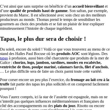
C’est ainsi que sans surprise on bénéficie d’un
accueil bienveillant
et
d’une
qualité de produits haut de gamme
. Son safran, par exemple,
provient du Maroc. Il est sélectionné avec soin chez un des meilleurs
producteurs au monde. Thomas prend le temps de sensibiliser les
gourmets au choix des produits et se fait un plaisir de leur expliquer
minutieusement l’histoire de chaque ingrédient.
Tapas, le plus dur sera de choisir !
Du soleil, encore du soleil ! Voilà ce que vous trouverez au menu de ce
stand des Halles Paul Bocuse où les
produits AOC
sont légions. Des
tapas
à profusion, aussi bien côté charcuterie que produits de la mer de
Galice :
chorizo, logo, jambon, sardines, moules en escabèche,
ventrèche de thon, poulpe mariné, calamars farcis, filet d’anchois
,
… Le plus difficile sera de faire un choix parmi toute cette variété.
Pour corser encore un peu plus l’exercice, du
fromage au lait cru à la
truffe
fait partie des tapas les plus sollicités et on comprend facilement
pourquoi !
Vous l’aurez compris, ici la star de l’assiette est espagnole, mais on ne
s’interdit pas quelques influences méditerranéennes et françaises du
côté des accompagnements ou des
plats du jour.
Risotto ou encore