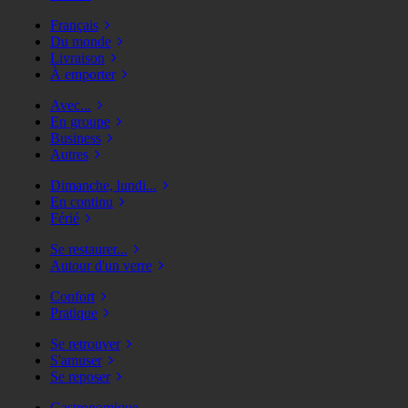
Français
Du monde
Livraison
À emporter
Avec...
En groupe
Business
Autres
Dimanche, lundi...
En continu
Férié
Se restaurer...
Autour d'un verre
Confort
Pratique
Se retrouver
S'amuser
Se reposer
Gastronomique