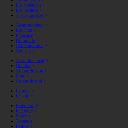
Les tendances
Les insolites
Je suis touristes
Gastronomique
Bouchon
Française
Du monde
Contemporaine
Concept
Arrondissement
Quartier
Autour de lyon
Zone
Autour de moi
Le midi
Le soir
Extérieure
Intérieure
Stylée
Terrasses
Festive