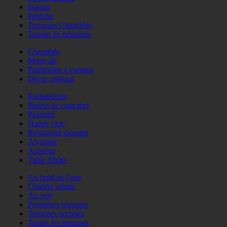
Bateau
Péniche
Terrasses Chauffées
Terrain de pétanque
Cheminée
Musicale
Patrimoine Lyonnais
Décor original
Romantique
Bistrot de caractère
Branché
Happy chic
Restaurant dansant
Atypique
Auberge
Table d'hôte
Au bord de l'eau
Charme urbain
Au vert
Premières terrasses
Terrasses secrètes
Toutes les terrasses