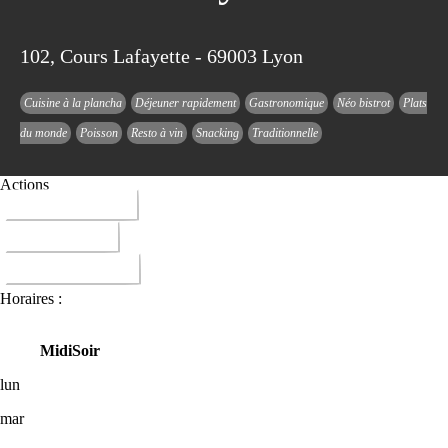
102, Cours Lafayette - 69003 Lyon
Cuisine à la plancha
Déjeuner rapidement
Gastronomique
Néo bistrot
Plats
du monde
Poisson
Resto à vin
Snacking
Traditionnelle
Actions
04 78 62 39 70
ITINERAIRE
DONNER AVIS
Horaires :
Midi
Soir
lun
mar