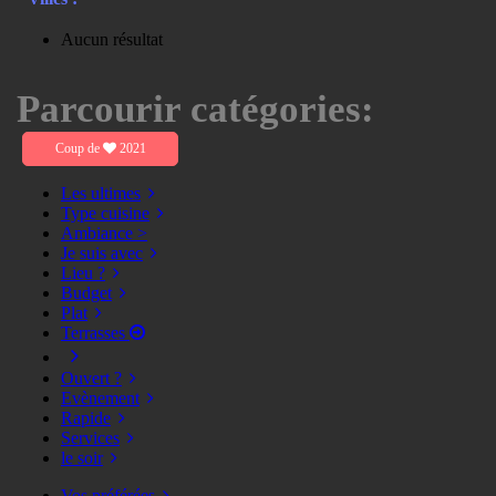
Aucun résultat
Parcourir catégories:
Coup de
2021
Les ultimes
Type cuisine
Ambiance >
Je suis avec
Lieu ?
Budget
Plat
Terrasses
Ouvert ?
Evènement
Rapide
Services
le soir
Vos préférées