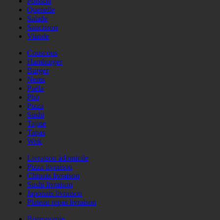
Poisson
Quenelle
Salade
Saucisson
Viande
Couscous
Hamburger
Burger
Nems
Paëla
Phö
Pizza
Sushi
Tajine
Tapas
Wok
Livraison àdomicile
Pizza livraison
Chinois livraison
Sushi livraison
Japonais livraison
Plateau repas livraison
Bistronomie