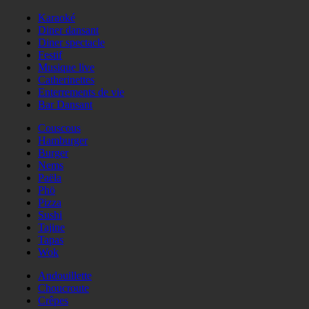
Karaoké
Diner dansant
Diner spectacle
Festif
Musique live
Catherinettes
Enterrements de vie
Bar Dansant
Couscous
Hamburger
Burger
Nems
Paëla
Phö
Pizza
Sushi
Tajine
Tapas
Wok
Andouillette
Choucroute
Crêpes