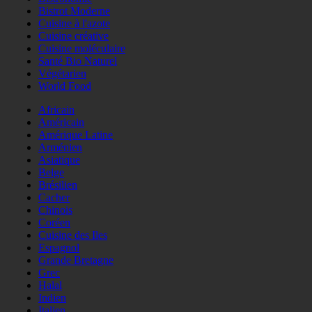
Bistrot Moderne
Cuisine à l'azote
Cuisine créative
Cuisine moléculaire
Santé Bio Naturel
Végétarien
World Food
Africain
Américain
Amérique Latine
Arménien
Asiatique
Belge
Brésilien
Cacher
Chinois
Coréen
Cuisine des Iles
Espagnol
Grande Bretagne
Grec
Halal
Indien
Italien