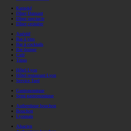
Karaoké
Dîner Dansant
Dîner spectacle
Dîner croisière
Apéritif
Bar à vins
Bar à cocktails
Bar lounge
Café
Tapas
Hôtel Lyon
Hôtel restaurant Lyon
Service Tard
Gastronomique
Semi gastronomique
Authentique bouchon
Bouchon
Lyonnais
Alsacien