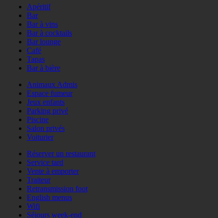
Apéritif
Bar
Bar à vins
Bar à cocktails
Bar lounge
Café
Tapas
Bar à bière
Animaux Admis
Espace fumeur
Jeux enfants
Parking privé
Piscine
Salon privés
Voiturier
Réserver un restaurant
Service tard
Vente à emporter
Traiteur
Retransmission foot
English menus
Wifi
Séjours week-end