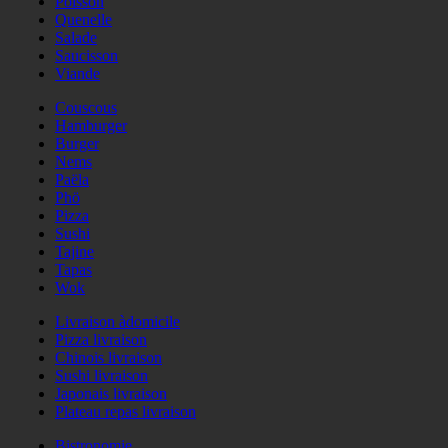
Poisson
Quenelle
Salade
Saucisson
Viande
Couscous
Hamburger
Burger
Nems
Paëla
Phö
Pizza
Sushi
Tajine
Tapas
Wok
Livraison àdomicile
Pizza livraison
Chinois livraison
Sushi livraison
Japonais livraison
Plateau repas livraison
Bistronomie