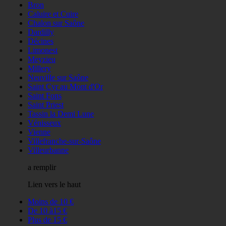
Bron
Caluire et Cuire
Chalon sur Saône
Dardilly
Décines
Limonest
Meyzieu
Millery
Neuville sur Saône
Saint Cyr au Mont d'Or
Saint Fons
Saint Priest
Tassin la Demi Lune
Vénisseux
Vienne
Villefranche-sur-Saône
Villeurbanne
a remplir
Lien vers le haut
Moins de 10 €
De 10 à15 €
Plus de 15 €