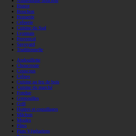
Authentique bouchon
Bistrot
Bouchon
Brasserie
Crêperie
Cuisine du Sud
Lyonnais
Provençal
Savoyard
Traditionnelle
Andouillette
Choucroute
Couscous
Crêpes
Cuisine au feu de bois
Cuisine du marché
Fondue
Grenouilles
Grill
Huitres et coquillages
Mâchon
Moules
Pâtes
Plats Végétariens