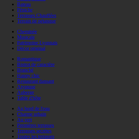
Bateau
Péniche
Terrasses Chauffées
Terrain de pétanque
Cheminée
Musicale
Patrimoine Lyonnais
Décor original
Romantique
Bistrot de caractère
Branché
Happy chic
Restaurant dansant
Atypique
Auberge
Table d'hôte
Au bord de l'eau
Charme urbain
Au vert
Premières terrasses
Terrasses secrètes
Toutes les terrasses