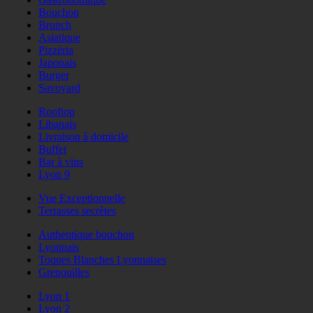
Bouchon
Brunch
Asiatique
Pizzéria
Japonais
Burger
Savoyard
Rooftop
Libanais
Livraison à domicile
Buffet
Bar à vins
Lyon 9
Vue Exceptionnelle
Terrasses secrètes
Authentique bouchon
Lyonnais
Toques Blanches Lyonnaises
Grenouilles
Lyon 1
Lyon 2