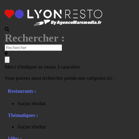
Rechercher :
Merci d'indiquer au moins 3 caractères
Vous pouvez aussi rechercher parmis nos catégories ici :
Restaurants :
Aucun résultat
Thématiques :
Aucun résultat
Villes :