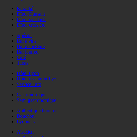
Karaoké
Dîner Dansant
Dîner spectacle
Dîner croisière
Apéritif
Bar à vins
Bar à cocktails
Bar lounge
Café
Tapas
Hôtel Lyon
Hôtel restaurant Lyon
Service Tard
Gastronomique
Semi gastronomique
Authentique bouchon
Bouchon
Lyonnais
Alsacien