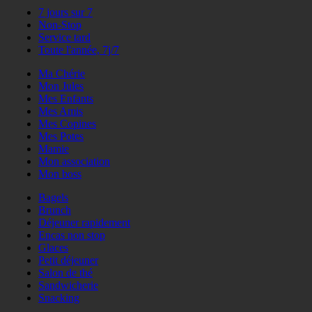
7 jours sur 7
Non-Stop
Service tard
Toute l'année, 7j/7
Ma Chérie
Mon Jules
Mes Enfants
Mes Amis
Mes Copines
Mes Potes
Mamie
Mon association
Mon boss
Bagels
Brunch
Déjeuner rapidement
Encas non stop
Glaces
Petit déjeuner
Salon de thé
Sandwicherie
Snacking