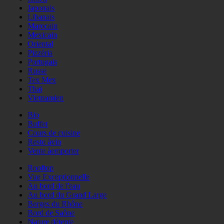
Japonais
Libanais
Marocain
Mexicain
Oriental
Pizzéria
Portugais
Russe
Tex Mex
Thaï
Vietnamien
Bio
Buffet
Cours de cuisine
Resto àvin
Vente àemporter
Rooftop
Vue Exceptionnelle
Au bord de l'eau
Au bord du Grand Large
Berges du Rhône
Bord de Saône
Nature détente