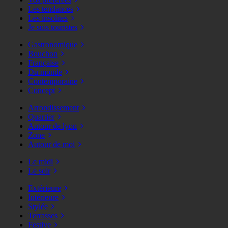
Les tendances
Les insolites
Je suis touristes
Gastronomique
Bouchon
Française
Du monde
Contemporaine
Concept
Arrondissement
Quartier
Autour de lyon
Zone
Autour de moi
Le midi
Le soir
Extérieure
Intérieure
Stylée
Terrasses
Festive