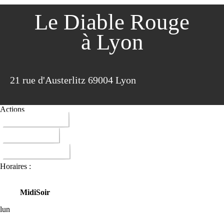
Le Diable Rouge
à Lyon
21 rue d'Austerlitz 69004 Lyon
Actions
04 72 07 76 19
ITINERAIRE
DONNER AVIS
Horaires :
Midi
Soir
lun