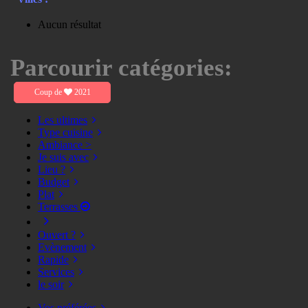
Aucun résultat
Parcourir catégories:
Coup de
2021
Les ultimes
Type cuisine
Ambiance >
Je suis avec
Lieu ?
Budget
Plat
Terrasses
Ouvert ?
Evènement
Rapide
Services
le soir
Vos préférées