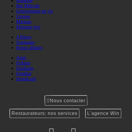
Baptême
Bar Mitzvah
Enterrements de vie
Groupe
Mariage
Musique live
Affaires
Seminaire
Repas affaires
Amis
Enfants
Etudiants
Familial
Handicapé
Nous contacter
Restaurateurs: nos services
L'agence Win