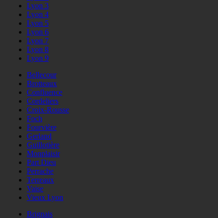
Lyon 3
Lyon 4
Lyon 5
Lyon 6
Lyon 7
Lyon 8
Lyon 9
Bellecour
Brotteaux
Confluence
Cordeliers
Croix-Rousse
Foch
Fourvière
Gerland
Guillotière
Monplaisir
Part Dieu
Perrache
Terreaux
Vaise
Vieux Lyon
Brignais