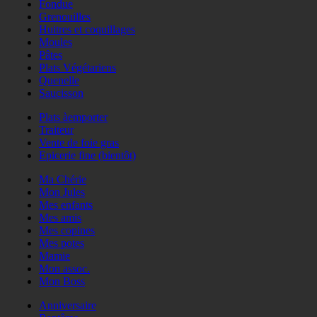
Fondue
Grenouilles
Huitres et coquillages
Moules
Pâtes
Plats Végétariens
Quenelle
Saucisson
Plats àemporter
Traiteur
Vente de foie gras
Epicerie fine (bientôt)
Ma Chérie
Mon Jules
Mes enfants
Mes amis
Mes copines
Mes potes
Mamie
Mon assoc.
Mon Boss
Anniversaire