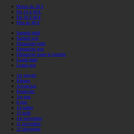
Moins de 20 €
De 15 à 30 €
De 30 à 40 €
Plus de 40 €
Samedi midi
Samedi soir
Dimanche midi
Dimanche soir
Dimanche toute la journée
Lundi midi
Lundi soir
1er janvier
Pâques
Ascencion
Pentecôte
1er mai
8 mai
14 juillet
15 août
1er novembre
11 novembre
25 décembre