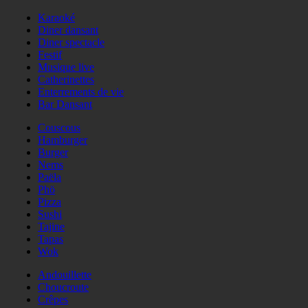
Karaoké
Diner dansant
Diner spectacle
Festif
Musique live
Catherinettes
Enterrements de vie
Bar Dansant
Couscous
Hamburger
Burger
Nems
Paëla
Phö
Pizza
Sushi
Tajine
Tapas
Wok
Andouillette
Choucroute
Crêpes