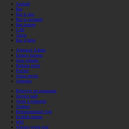
Apéritif
Bar
Bar à vins
Bar à cocktails
Bar lounge
Café
Tapas
Bar à bière
Animaux Admis
Espace fumeur
Jeux enfants
Parking privé
Piscine
Salon privés
Voiturier
Réserver un restaurant
Service tard
Vente à emporter
Traiteur
Retransmission foot
English menus
Wifi
Séjours week-end