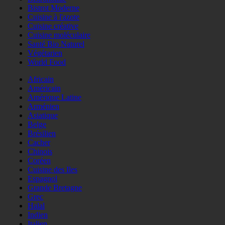
Bistrot Moderne
Cuisine à l'azote
Cuisine créative
Cuisine moléculaire
Santé Bio Naturel
Végétarien
World Food
Africain
Américain
Amérique Latine
Arménien
Asiatique
Belge
Brésilien
Cacher
Chinois
Coréen
Cuisine des Iles
Espagnol
Grande Bretagne
Grec
Halal
Indien
Italien