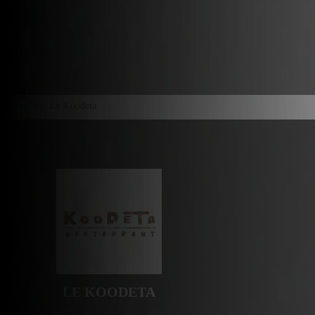
Accueil
> > Le Koodeta
LE KOODETA