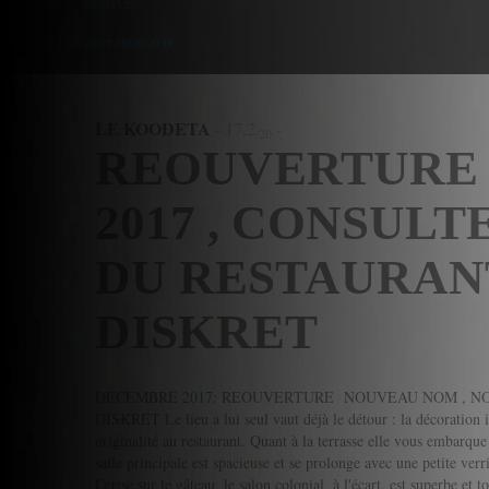
Reserver
Donner mon avis
LE KOODETA
-
17,2
-
/20
REOUVERTURE
2017 , CONSULT
DU RESTAURAN
DISKRET
DECEMBRE 2017: REOUVERTURE NOUVEAU NOM , N
DISKRET Le lieu a lui seul vaut déjà le détour : la décoration i
originalité au restaurant. Quant à la terrasse elle vous embar
salle principale est spacieuse et se prolonge avec une petite ver
Cerise sur le gâteau, le salon colonial, à l'écart, est superbe et