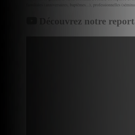
familiales (anniversaires, baptêmes...), professionnelles (séminai
Découvrez notre report