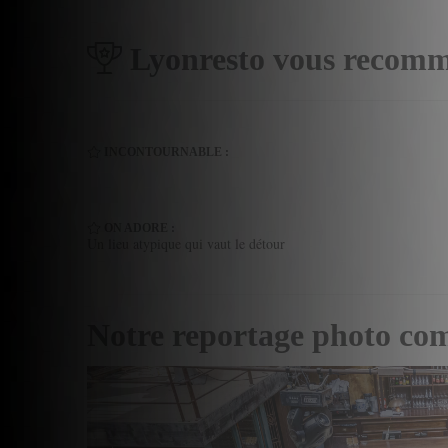
Lyonresto vous recomm
INCONTOURNABLE :
ON ADORE :
Un lieu atypique qui vaut le détour
Notre reportage photo co