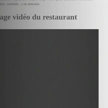
res, cocktails...) ou amicales.
age vidéo du restaurant