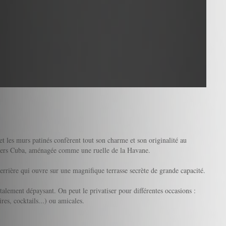
e et les murs patinés confèrent tout son charme et son originalité au
t vers Cuba, aménagée comme une ruelle de la Havane.
verrière qui ouvre sur une magnifique terrasse secrète de grande capacité.
 totalement dépaysant. On peut le privatiser pour différentes occasions :
res, cocktails...) ou amicales.