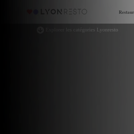
Restaur
Explorer les catégories Lyonresto