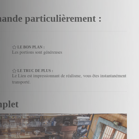
ande particulièrement :
LE BON PLAN :
Les portions sont généreuses
LE TRUC DE PLUS :
Le Lieu est impressionnant de réalisme, vous êtes instantanément
transporté.
mplet