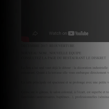
DECEMBRE 2017: REOUVERTURE
NOUVEAU NOM , NOUVELLE EQUIPE
CONSULTEZ LA PAGE DU RESTAURANT LE DISKRET
Le lieu a lui seul vaut déjà le détour : la décoration industriell
restaurant. Quant à la terrasse elle vous embarque directemen
La salle principale est spacieuse et se prolonge avec une petite 
Cerise sur le gâteau, le salon colonial, à l'écart, est superbe et
familiales (anniversaires, baptêmes...), professionnelles (séminai