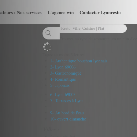
ateurs : Nos services
L'agence win
Contacter Lyonresto
Trouver un type de restaurant en un clin d'oe
Tapez au moins 3 lettres
1- Authentique bouchon lyonnais
2- Lyon 69006
3- Gastronomique
4- Romantique
5- Japonais
6- Lyon 69003
7- Terrasses à Lyon
9- Au bord de l'eau
10- ouvert dimanche
Villes :
Aucun résultat