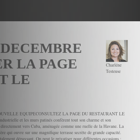
 DECEMBRE
ER LA PAGE
Charléne
Testeuse
T LE
OUVELLE EQUIPECONSULTEZ LA PAGE DU RESTAURANT LE
ndustrielle et les murs patinés confèrent tout son charme et son
que directement vers Cuba, aménagée comme une ruelle de la Havane. La
rière qui ouvre sur une magnifique terrasse secrète de grande capacité.
 totalement dépaysant. On peut le privatiser pour différentes occasions :