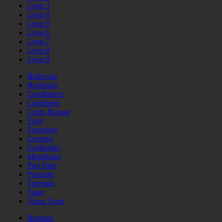
Lyon 3
Lyon 4
Lyon 5
Lyon 6
Lyon 7
Lyon 8
Lyon 9
Bellecour
Brotteaux
Confluence
Cordeliers
Croix-Rousse
Foch
Fourvière
Gerland
Guillotière
Monplaisir
Part Dieu
Perrache
Terreaux
Vaise
Vieux Lyon
Brignais