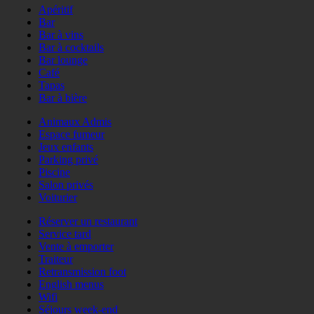
Apéritif
Bar
Bar à vins
Bar à cocktails
Bar lounge
Café
Tapas
Bar à bière
Animaux Admis
Espace fumeur
Jeux enfants
Parking privé
Piscine
Salon privés
Voiturier
Réserver un restaurant
Service tard
Vente à emporter
Traiteur
Retransmission foot
English menus
Wifi
Séjours week-end