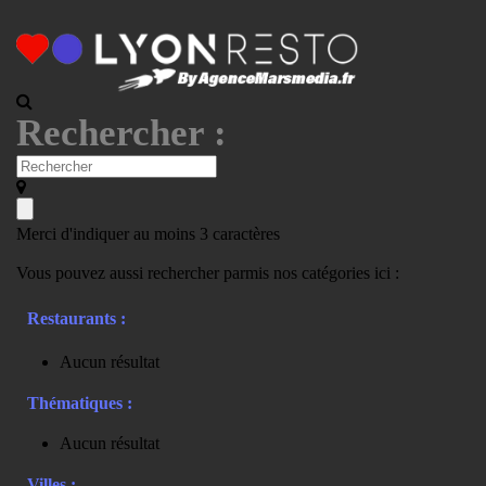
Rechercher :
Merci d'indiquer au moins 3 caractères
Vous pouvez aussi rechercher parmis nos catégories ici :
Restaurants :
Aucun résultat
Thématiques :
Aucun résultat
Villes :