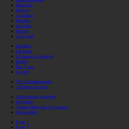
Bouchon
Brunch
Asiatique
Pizzéria
Japonais
Burger
Savoyard
Rooftop
Libanais
Livraison à domicile
Buffet
Bar à vins
Lyon 9
Vue Exceptionnelle
Terrasses secrètes
Authentique bouchon
Lyonnais
Toques Blanches Lyonnaises
Grenouilles
Lyon 1
Lyon 2