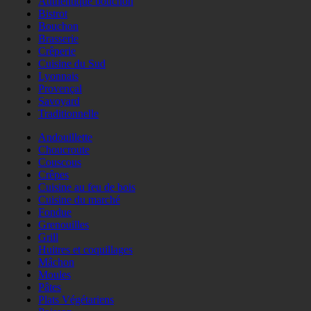
Authentique bouchon
Bistrot
Bouchon
Brasserie
Crêperie
Cuisine du Sud
Lyonnais
Provençal
Savoyard
Traditionnelle
Andouillette
Choucroute
Couscous
Crêpes
Cuisine au feu de bois
Cuisine du marché
Fondue
Grenouilles
Grill
Huitres et coquillages
Mâchon
Moules
Pâtes
Plats Végétariens