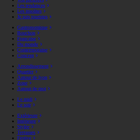
Les tendances
Les insolites
Je suis touristes
Gastronomique
Bouchon
Française
Du monde
Contemporaine
Concept
Arrondissement
Quartier
Autour de lyon
Zone
Autour de moi
Le midi
Le soir
Extérieure
Intérieure
Stylée
Terrasses
Festive