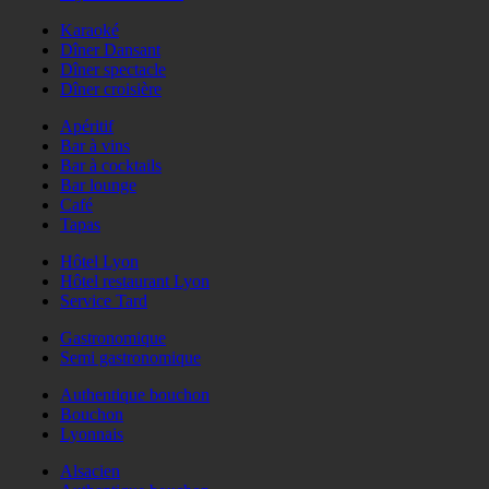
Karaoké
Dîner Dansant
Dîner spectacle
Dîner croisière
Apéritif
Bar à vins
Bar à cocktails
Bar lounge
Café
Tapas
Hôtel Lyon
Hôtel restaurant Lyon
Service Tard
Gastronomique
Semi gastronomique
Authentique bouchon
Bouchon
Lyonnais
Alsacien