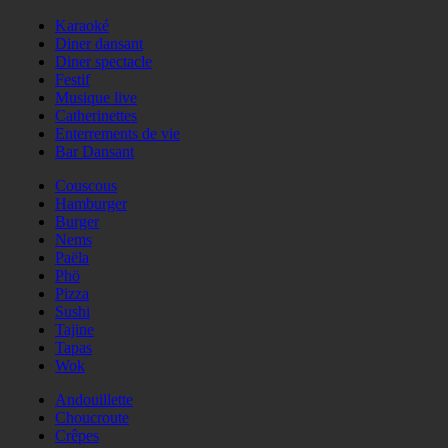
Karaoké
Diner dansant
Diner spectacle
Festif
Musique live
Catherinettes
Enterrements de vie
Bar Dansant
Couscous
Hamburger
Burger
Nems
Paëla
Phö
Pizza
Sushi
Tajine
Tapas
Wok
Andouillette
Choucroute
Crêpes