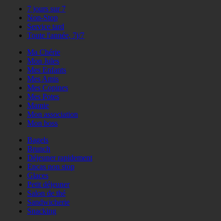
7 jours sur 7
Non-Stop
Service tard
Toute l'année, 7j/7
Ma Chérie
Mon Jules
Mes Enfants
Mes Amis
Mes Copines
Mes Potes
Mamie
Mon association
Mon boss
Bagels
Brunch
Déjeuner rapidement
Encas non stop
Glaces
Petit déjeuner
Salon de thé
Sandwicherie
Snacking