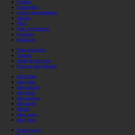
Fondue
Grenouilles
Huitres et coquillages
Moules
Pâtes
Plats Végétariens
Quenelle
Saucisson
Plats àemporter
Traiteur
Vente de foie gras
Epicerie fine (bientôt)
Ma Chérie
Mon Jules
Mes enfants
Mes amis
Mes copines
Mes potes
Mamie
Mon assoc.
Mon Boss
Anniversaire