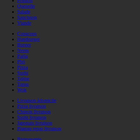
Poisson
Quenelle
Salade
Saucisson
Viande
Couscous
Hamburger
Burger
Nems
Paëla
Phö
Pizza
Sushi
Tajine
Tapas
Wok
Livraison àdomicile
Pizza livraison
Chinois livraison
Sushi livraison
Japonais livraison
Plateau repas livraison
Bistronomie