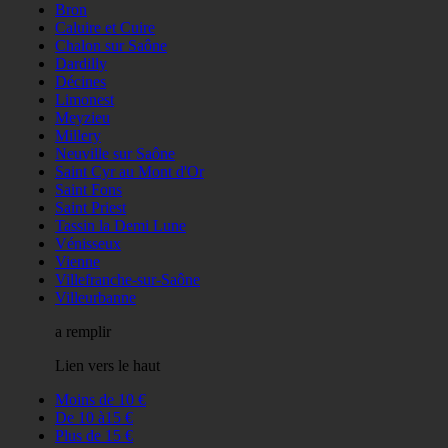
Bron
Caluire et Cuire
Chalon sur Saône
Dardilly
Décines
Limonest
Meyzieu
Millery
Neuville sur Saône
Saint Cyr au Mont d'Or
Saint Fons
Saint Priest
Tassin la Demi Lune
Vénisseux
Vienne
Villefranche-sur-Saône
Villeurbanne
a remplir
Lien vers le haut
Moins de 10 €
De 10 à15 €
Plus de 15 €