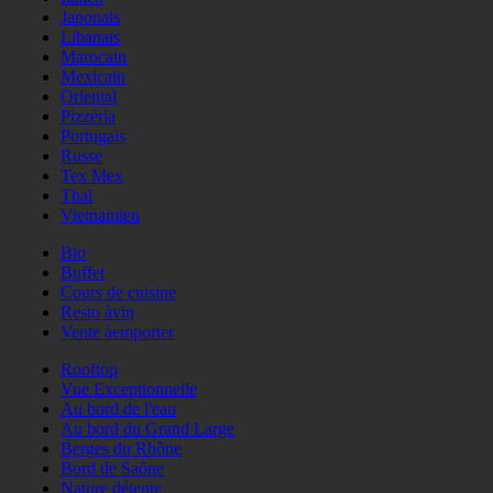
Japonais
Libanais
Marocain
Mexicain
Oriental
Pizzéria
Portugais
Russe
Tex Mex
Thaï
Vietnamien
Bio
Buffet
Cours de cuisine
Resto àvin
Vente àemporter
Rooftop
Vue Exceptionnelle
Au bord de l'eau
Au bord du Grand Large
Berges du Rhône
Bord de Saône
Nature détente