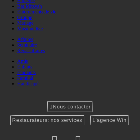
Baptême
Bar Mitzvah
Enterrements de vie
Groupe
Mariage
Musique live
Affaires
Seminaire
Repas affaires
Amis
Enfants
Etudiants
Familial
Handicapé
Nous contacter
Restaurateurs: nos services
L'agence Win