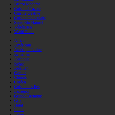
Bistrot Moderne
Cuisine à l'azote
Cuisine créative
Cuisine moléculaire
Santé Bio Naturel
Végétarien
World Food
Africain
Américain
Amérique Latine
Arménien
Asiatique
Belge
Brésilien
Cacher
Chinois
Coréen
Cuisine des Iles
Espagnol
Grande Bretagne
Grec
Halal
Indien
Italien