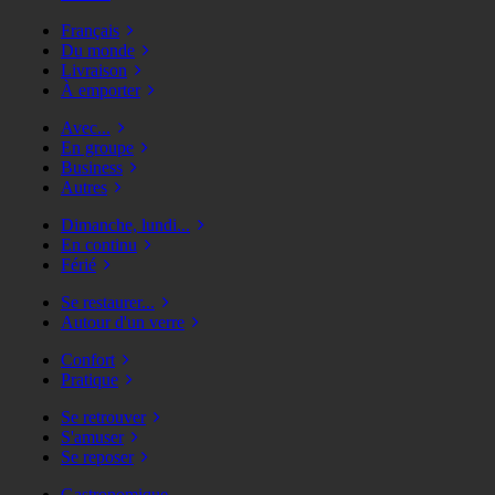
Français
Du monde
Livraison
À emporter
Avec...
En groupe
Business
Autres
Dimanche, lundi...
En continu
Férié
Se restaurer...
Autour d'un verre
Confort
Pratique
Se retrouver
S'amuser
Se reposer
Gastronomique