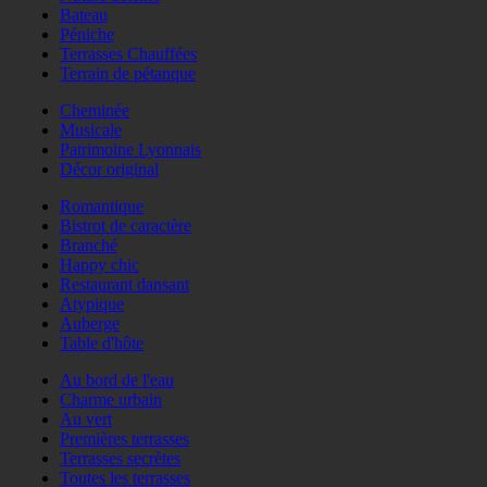
Bateau
Péniche
Terrasses Chauffées
Terrain de pétanque
Cheminée
Musicale
Patrimoine Lyonnais
Décor original
Romantique
Bistrot de caractère
Branché
Happy chic
Restaurant dansant
Atypique
Auberge
Table d'hôte
Au bord de l'eau
Charme urbain
Au vert
Premières terrasses
Terrasses secrètes
Toutes les terrasses