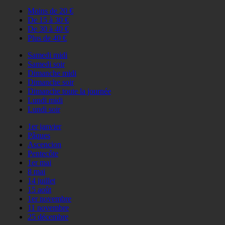
Moins de 20 €
De 15 à 30 €
De 30 à 40 €
Plus de 40 €
Samedi midi
Samedi soir
Dimanche midi
Dimanche soir
Dimanche toute la journée
Lundi midi
Lundi soir
1er janvier
Pâques
Ascencion
Pentecôte
1er mai
8 mai
14 juillet
15 août
1er novembre
11 novembre
25 décembre