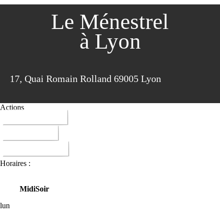
Le Ménestrel
à Lyon
17, Quai Romain Rolland 69005 Lyon
Actions
04 78 37 70 81
ITINERAIRE
DONNER AVIS
Horaires :
Midi
Soir
lun