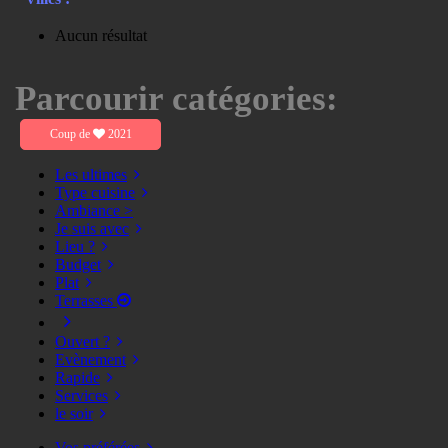
Aucun résultat
Parcourir catégories:
Coup de
2021
Les ultimes
Type cuisine
Ambiance >
Je suis avec
Lieu ?
Budget
Plat
Terrasses
Ouvert ?
Evènement
Rapide
Services
le soir
Vos préférées