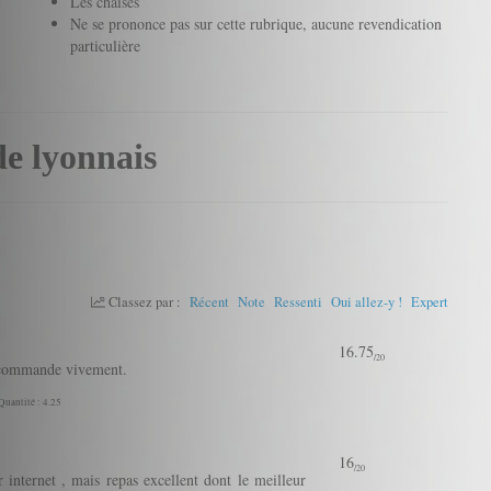
Les chaises
Ne se prononce pas sur cette rubrique, aucune revendication
particulière
de lyonnais
Classez par :
Récent
Note
Ressenti
Oui allez-y !
Expert
16.75
/20
recommande vivement.
 Quantité : 4.25
16
/20
 internet , mais repas excellent dont le meilleur