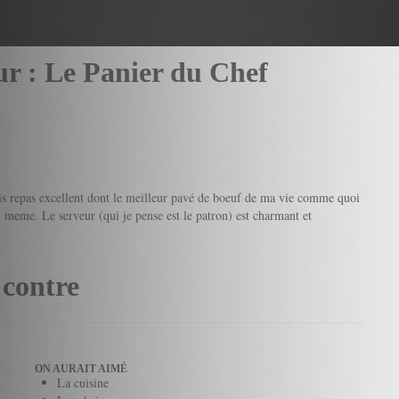
sur : Le Panier du Chef
ais repas excellent dont le meilleur pavé de boeuf de ma vie comme quoi
soi meme. Le serveur (qui je pense est le patron) est charmant et
 contre
ON AURAIT AIMÉ
La cuisine