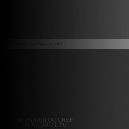
Accueil
>
Salade
> Le Panier du Chef
LE PANIER DU CHEF
09 67 30 71 50