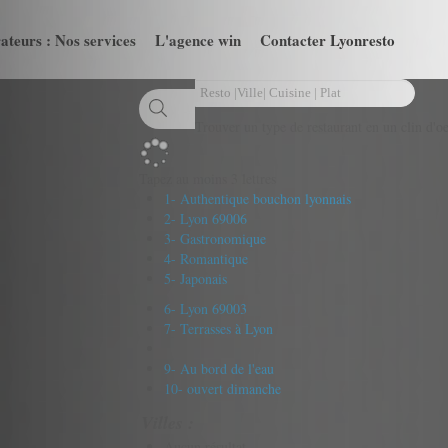
ateurs : Nos services
L'agence win
Contacter Lyonresto
Trouver un type de restaurant en un clin d'oe
Tapez au moins 3 lettres
1- Authentique bouchon lyonnais
2- Lyon 69006
3- Gastronomique
4- Romantique
5- Japonais
6- Lyon 69003
7- Terrasses à Lyon
9- Au bord de l'eau
10- ouvert dimanche
Villes :
Aucun résultat