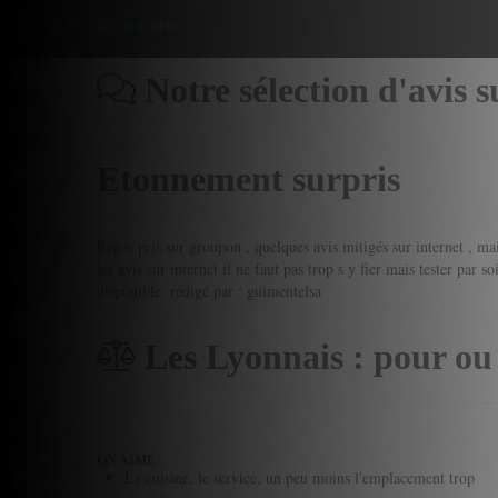
Donner mon avis
Notre sélection d'avis 
Etonnement surpris
Repas pris sur groupon , quelques avis mitigés sur internet , m
les avis sur internet il ne faut pas trop s y fier mais tester par 
disponible.
rédigé par : guimentelsa
Les Lyonnais : pour ou
ON AIME
La cuisine, le service, un peu moins l'emplacement trop