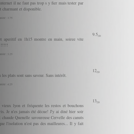
ernet il ne faut pas trop s y fier mais tester par
st charmant et disponible.
ntité : 3.75
9.5
/20
et aperitif en 1h15 montre en main, soiree vite
!!!!!
ntité : 3.25
12
/20
 les plats sont sans saveur. Sans intérêt.
ntité : 4.25
13
/20
e vieux lyon et fréquente les restos et bouchons
s. Je n'es jamais été décue! J'y ai diné hier soir
t chaude Quenelle savoureuse Cervelle des canuts
 l'isolation n'est pas des mailleures... Il y fait