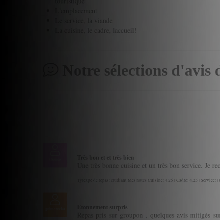
touristique
L'emplacement
Le service, la viande
La cuisine, le cadre, laccueil!
Notre sélections d'avis 
Très bon et et très bien
thomas
Une très bonne cuisine et un très bon service. Je 
Tytexpe de repas: etudiant Mes notes Cuisine: 4.25 | Cadre: 4.25 | Service: |
Etonnement surpris
guimentelsa
Repas pris sur groupon , quelques avis mitigés sur