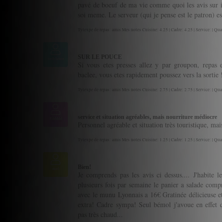
pavé de boeuf de ma vie comme quoi les avis sur int
soi meme. Le serveur (qui je pense est le patron) e
Tytexpe de repas: amis Mes notes Cuisine: 4.25 | Cadre: 4.25 | Service: | Qua
SUR LE POUCE
vedelamo
Si vous etes presses allez y par groupon, repas 
baclee, vous etes rapidement poussez vers la sortie !
Tytexpe de repas: amis Mes notes Cuisine: 2.75 | Cadre: 2.75 | Service: | Qua
service et situation agréables, mais nourriture médiocre
Eddddd
Personnel agréable et situation très touristique, mais
Tytexpe de repas: amis Mes notes Cuisine: 1.25 | Cadre: 1.25 | Service: | Qua
Bien!
mel
Je comprends pas les avis ci dessus.... J'habite l
plusieurs fois par semaine le panier a salade compri
avec le munu Lyonnais a 16€ Gratinée délicieuse e
extra! Cadre sympa! Seul bémol j'avoue en effet que
pas très chaud...