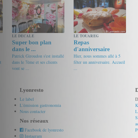
LE DECALE
LE TOUAREG
Super bon plan
Repas
dans le ...
d'anniversaire
Patrick Giroudon s'est installé
Hier, nous sommes allé à 5
t
dans le 7ème et ses clients
fêter un anniversaire. Accueil
vont se ...
...
19/20
friandine
19.5/20
ppa69
Lyonresto
D
Le label
D
L'émission gastronomia
K
Nous contacter
L
S
Nos réseaux
a
Facebook de lyonresto
P
Instagram