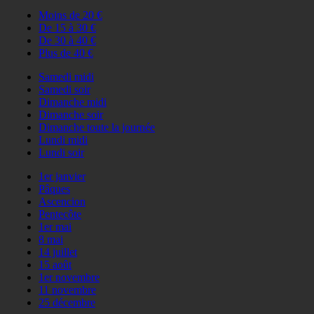
Moins de 20 €
De 15 à 30 €
De 30 à 40 €
Plus de 40 €
Samedi midi
Samedi soir
Dimanche midi
Dimanche soir
Dimanche toute la journée
Lundi midi
Lundi soir
1er janvier
Pâques
Ascencion
Pentecôte
1er mai
8 mai
14 juillet
15 août
1er novembre
11 novembre
25 décembre