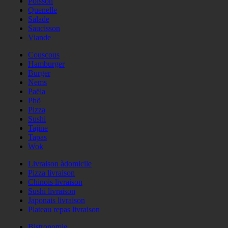
Poisson
Quenelle
Salade
Saucisson
Viande
Couscous
Hamburger
Burger
Nems
Paëla
Phö
Pizza
Sushi
Tajine
Tapas
Wok
Livraison àdomicile
Pizza livraison
Chinois livraison
Sushi livraison
Japonais livraison
Plateau repas livraison
Bistronomie