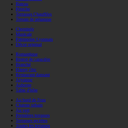
Bateau
Péniche
Terrasses Chauffées
Terrain de pétanque
Cheminée
Musicale
Patrimoine Lyonnais
Décor original
Romantique
Bistrot de caractère
Branché
Happy chic
Restaurant dansant
Atypique
Auberge
Table d'hôte
Au bord de l'eau
Charme urbain
Au vert
Premières terrasses
Terrasses secrètes
Toutes les terrasses