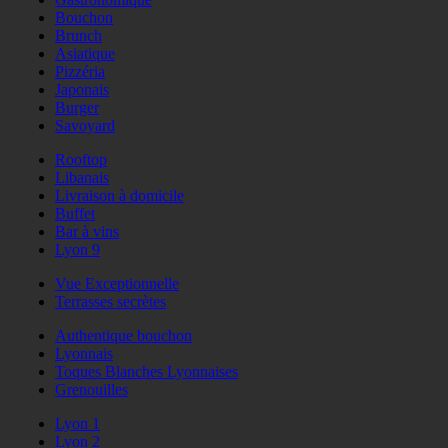
Bouchon
Brunch
Asiatique
Pizzéria
Japonais
Burger
Savoyard
Rooftop
Libanais
Livraison à domicile
Buffet
Bar à vins
Lyon 9
Vue Exceptionnelle
Terrasses secrètes
Authentique bouchon
Lyonnais
Toques Blanches Lyonnaises
Grenouilles
Lyon 1
Lyon 2