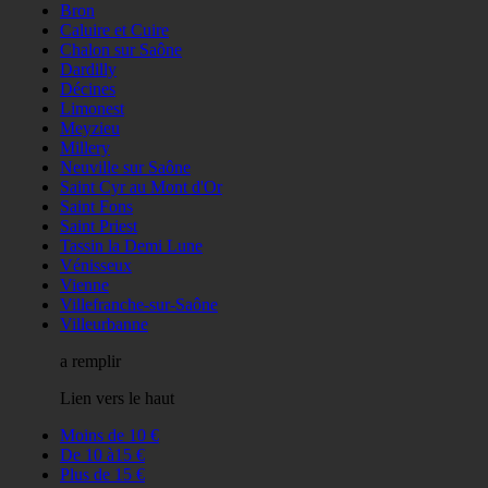
Bron
Caluire et Cuire
Chalon sur Saône
Dardilly
Décines
Limonest
Meyzieu
Millery
Neuville sur Saône
Saint Cyr au Mont d'Or
Saint Fons
Saint Priest
Tassin la Demi Lune
Vénisseux
Vienne
Villefranche-sur-Saône
Villeurbanne
a remplir
Lien vers le haut
Moins de 10 €
De 10 à15 €
Plus de 15 €