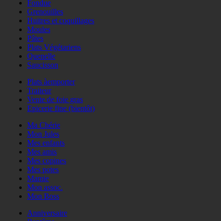
Fondue
Grenouilles
Huitres et coquillages
Moules
Pâtes
Plats Végétariens
Quenelle
Saucisson
Plats àemporter
Traiteur
Vente de foie gras
Epicerie fine (bientôt)
Ma Chérie
Mon Jules
Mes enfants
Mes amis
Mes copines
Mes potes
Mamie
Mon assoc.
Mon Boss
Anniversaire