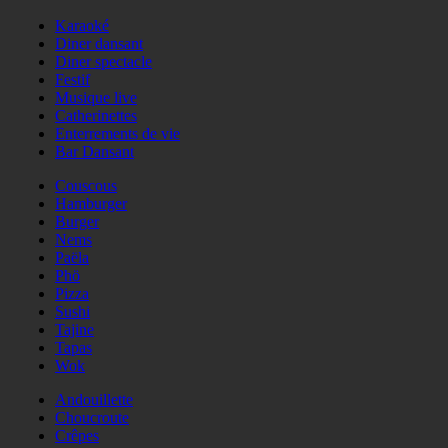
Karaoké
Diner dansant
Diner spectacle
Festif
Musique live
Catherinettes
Enterrements de vie
Bar Dansant
Couscous
Hamburger
Burger
Nems
Paëla
Phö
Pizza
Sushi
Tajine
Tapas
Wok
Andouillette
Choucroute
Crêpes