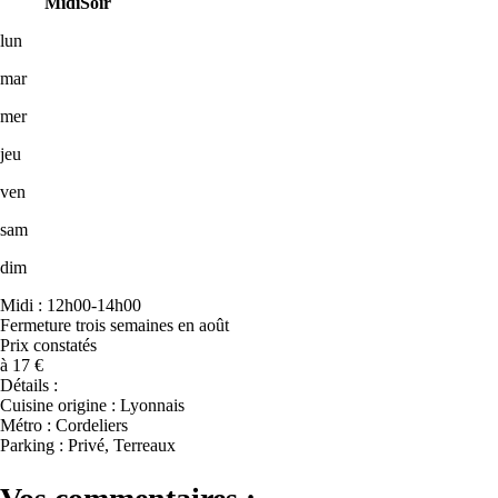
Midi
Soir
lun
mar
mer
jeu
ven
sam
dim
Midi : 12h00-14h00
Fermeture trois semaines en août
Prix constatés
à 17 €
Détails :
Cuisine origine : Lyonnais
Métro : Cordeliers
Parking : Privé, Terreaux