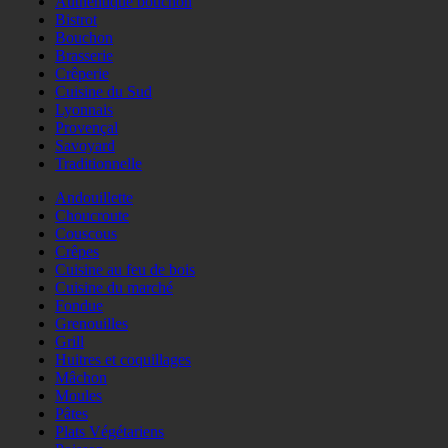
Authentique bouchon
Bistrot
Bouchon
Brasserie
Crêperie
Cuisine du Sud
Lyonnais
Provençal
Savoyard
Traditionnelle
Andouillette
Choucroute
Couscous
Crêpes
Cuisine au feu de bois
Cuisine du marché
Fondue
Grenouilles
Grill
Huitres et coquillages
Mâchon
Moules
Pâtes
Plats Végétariens