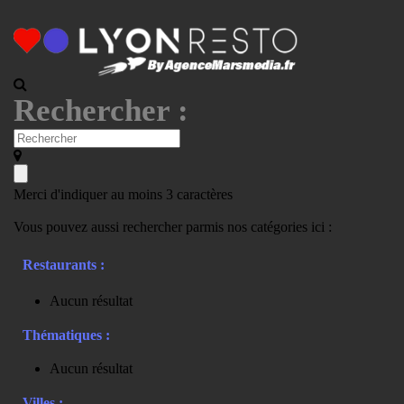
Rechercher :
Merci d'indiquer au moins 3 caractères
Vous pouvez aussi rechercher parmis nos catégories ici :
Restaurants :
Aucun résultat
Thématiques :
Aucun résultat
Villes :