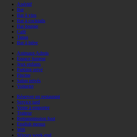
Apéritif
Bar
Bar à vins
Bar à cocktails
Bar lounge
Café
Tapas
Bar à bière
Animaux Admis
Espace fumeur
Jeux enfants
Parking privé
Piscine
Salon privés
Voiturier
Réserver un restaurant
Service tard
Vente à emporter
Traiteur
Retransmission foot
English menus
Wifi
Séjours week-end