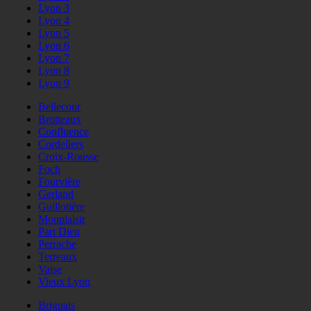
Lyon 3
Lyon 4
Lyon 5
Lyon 6
Lyon 7
Lyon 8
Lyon 9
Bellecour
Brotteaux
Confluence
Cordeliers
Croix-Rousse
Foch
Fourvière
Gerland
Guillotière
Monplaisir
Part Dieu
Perrache
Terreaux
Vaise
Vieux Lyon
Brignais