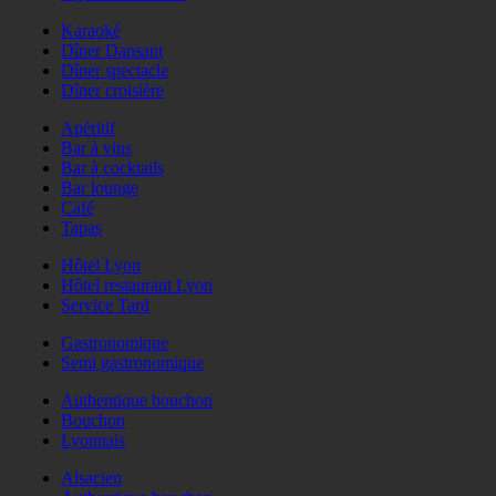
Karaoké
Dîner Dansant
Dîner spectacle
Dîner croisière
Apéritif
Bar à vins
Bar à cocktails
Bar lounge
Café
Tapas
Hôtel Lyon
Hôtel restaurant Lyon
Service Tard
Gastronomique
Semi gastronomique
Authentique bouchon
Bouchon
Lyonnais
Alsacien