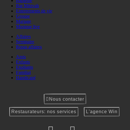
Baptême
Bar Mitzvah
Enterrements de vie
Groupe
Mariage
Musique live
Affaires
Seminaire
Repas affaires
Amis
Enfants
Etudiants
Familial
Handicapé
Nous contacter
Restaurateurs: nos services
L'agence Win