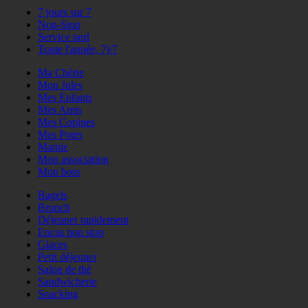
7 jours sur 7
Non-Stop
Service tard
Toute l'année, 7j/7
Ma Chérie
Mon Jules
Mes Enfants
Mes Amis
Mes Copines
Mes Potes
Mamie
Mon association
Mon boss
Bagels
Brunch
Déjeuner rapidement
Encas non stop
Glaces
Petit déjeuner
Salon de thé
Sandwicherie
Snacking