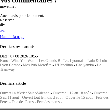
Vos commentaires :
moyenne :
Aucun avis pour le moment.
Réserver
div
Haut de la page
Derniers restaurants
Date : 07 08 2026 10:55
Kuro
-
Wine You Want
-
Les Grands Buffets Lyonnais
-
Lulu & Lulu -
Lyon Carnot
-
Mos Pub Mercière
-
L'Uccellino
-
Chalyamba
-
Le
Tramway
-
Derniers article
Ouvert 14 février Saint-Valentin
-
Ouvert du 12 au 18 août
-
Ouvert du
5 au 11 aout
-
Ouvert tout le mois d aout
-
Ouvert le 15 aout
-
Fete des
Peres
-
Fete des Peres
-
Fete des meres
-