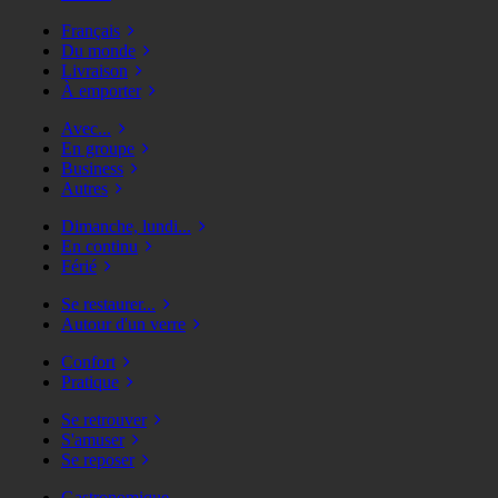
Français
Du monde
Livraison
À emporter
Avec...
En groupe
Business
Autres
Dimanche, lundi...
En continu
Férié
Se restaurer...
Autour d'un verre
Confort
Pratique
Se retrouver
S'amuser
Se reposer
Gastronomique