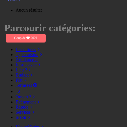
Aucun résultat
Parcourir catégories:
Coup de
2021
Les ultimes
Type cuisine
Ambiance >
Je suis avec
Lieu ?
Budget
Plat
Terrasses
Ouvert ?
Evènement
Rapide
Services
le soir
Vos préférées