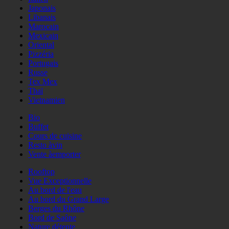
Japonais
Libanais
Marocain
Mexicain
Oriental
Pizzéria
Portugais
Russe
Tex Mex
Thaï
Vietnamien
Bio
Buffet
Cours de cuisine
Resto àvin
Vente àemporter
Rooftop
Vue Exceptionnelle
Au bord de l'eau
Au bord du Grand Large
Berges du Rhône
Bord de Saône
Nature détente