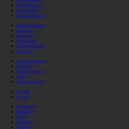
Les tendances
Les insolites
Je suis touristes
Gastronomique
Bouchon
Française
Du monde
Contemporaine
Concept
Arrondissement
Quartier
Autour de lyon
Zone
Autour de moi
Le midi
Le soir
Extérieure
Intérieure
Stylée
Terrasses
Festive