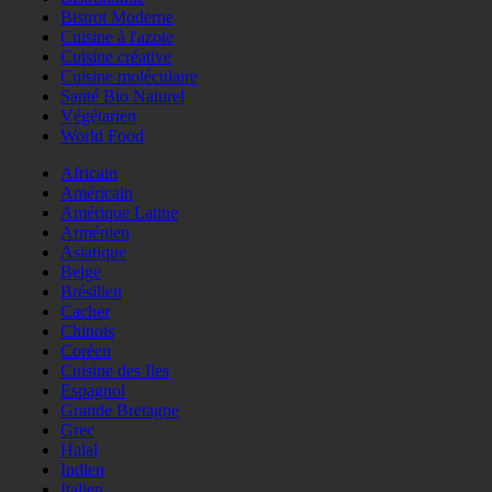
Bistrot Moderne
Cuisine à l'azote
Cuisine créative
Cuisine moléculaire
Santé Bio Naturel
Végétarien
World Food
Africain
Américain
Amérique Latine
Arménien
Asiatique
Belge
Brésilien
Cacher
Chinois
Coréen
Cuisine des Iles
Espagnol
Grande Bretagne
Grec
Halal
Indien
Italien