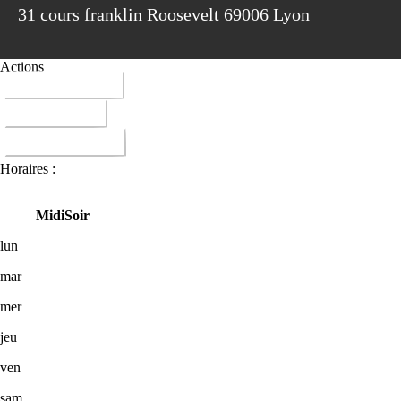
31 cours franklin Roosevelt 69006 Lyon
Actions
04 78 89 51 21
ITINERAIRE
DONNER AVIS
Horaires :
Midi
Soir
lun
mar
mer
jeu
ven
sam