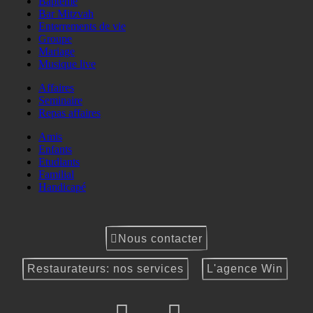
Baptême
Bar Mitzvah
Enterrements de vie
Groupe
Mariage
Musique live
Affaires
Seminaire
Repas affaires
Amis
Enfants
Etudiants
Familial
Handicapé
Nous contacter
Restaurateurs: nos services
L'agence Win