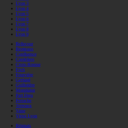
Lyon 3
Lyon 4
Lyon 5
Lyon 6
Lyon 7
Lyon 8
Lyon 9
Bellecour
Brotteaux
Confluence
Cordeliers
Croix-Rousse
Foch
Fourvière
Gerland
Guillotière
Monplaisir
Part Dieu
Perrache
Terreaux
Vaise
Vieux Lyon
Brignais