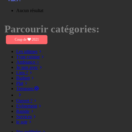
Aucun résultat
Parcourir catégories:
Coup de
2021
Les ultimes
Type cuisine
Ambiance >
Je suis avec
Lieu ?
Budget
Plat
Terrasses
Ouvert ?
Evènement
Rapide
Services
le soir
Vos préférées