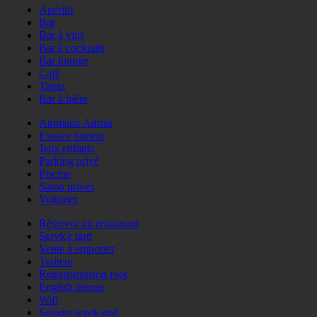
Apéritif
Bar
Bar à vins
Bar à cocktails
Bar lounge
Café
Tapas
Bar à bière
Animaux Admis
Espace fumeur
Jeux enfants
Parking privé
Piscine
Salon privés
Voiturier
Réserver un restaurant
Service tard
Vente à emporter
Traiteur
Retransmission foot
English menus
Wifi
Séjours week-end