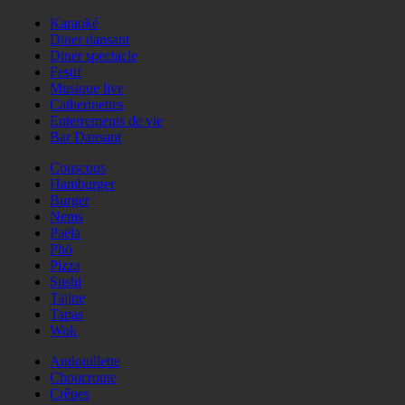
Karaoké
Diner dansant
Diner spectacle
Festif
Musique live
Catherinettes
Enterrements de vie
Bar Dansant
Couscous
Hamburger
Burger
Nems
Paëla
Phö
Pizza
Sushi
Tajine
Tapas
Wok
Andouillette
Choucroute
Crêpes