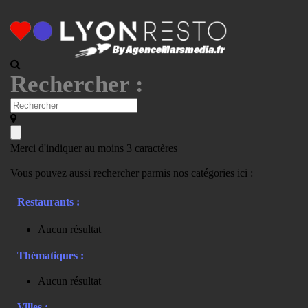
Rechercher :
Merci d'indiquer au moins 3 caractères
Vous pouvez aussi rechercher parmis nos catégories ici :
Restaurants :
Aucun résultat
Thématiques :
Aucun résultat
Villes :