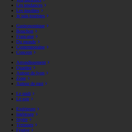
Les tendances
Les insolites
Je suis touristes
Gastronomique
Bouchon
Française
Du monde
Contemporaine
Concept
Arrondissement
Quartier
Autour de lyon
Zone
Autour de moi
Le midi
Le soir
Extérieure
Intérieure
Stylée
Terrasses
Festive