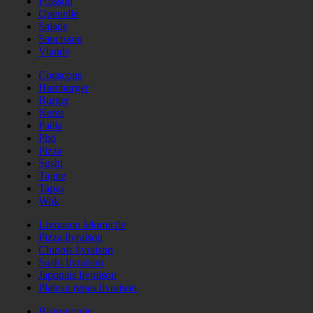
Poisson
Quenelle
Salade
Saucisson
Viande
Couscous
Hamburger
Burger
Nems
Paëla
Phö
Pizza
Sushi
Tajine
Tapas
Wok
Livraison àdomicile
Pizza livraison
Chinois livraison
Sushi livraison
Japonais livraison
Plateau repas livraison
Bistronomie