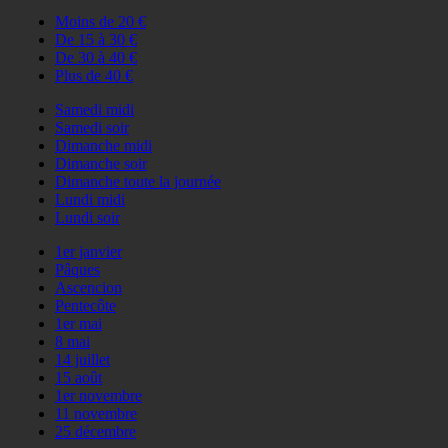
Moins de 20 €
De 15 à 30 €
De 30 à 40 €
Plus de 40 €
Samedi midi
Samedi soir
Dimanche midi
Dimanche soir
Dimanche toute la journée
Lundi midi
Lundi soir
1er janvier
Pâques
Ascencion
Pentecôte
1er mai
8 mai
14 juillet
15 août
1er novembre
11 novembre
25 décembre