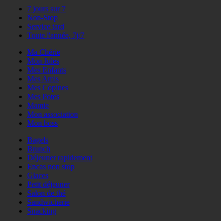
7 jours sur 7
Non-Stop
Service tard
Toute l'année, 7j/7
Ma Chérie
Mon Jules
Mes Enfants
Mes Amis
Mes Copines
Mes Potes
Mamie
Mon association
Mon boss
Bagels
Brunch
Déjeuner rapidement
Encas non stop
Glaces
Petit déjeuner
Salon de thé
Sandwicherie
Snacking