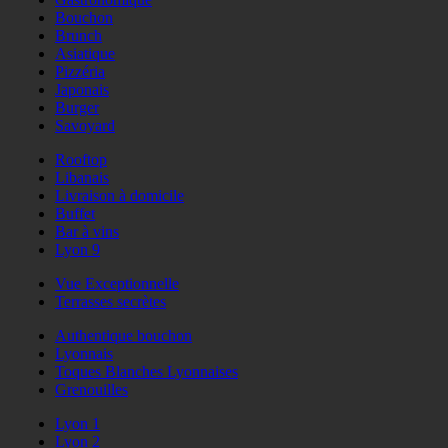
Bouchon
Brunch
Asiatique
Pizzéria
Japonais
Burger
Savoyard
Rooftop
Libanais
Livraison à domicile
Buffet
Bar à vins
Lyon 9
Vue Exceptionnelle
Terrasses secrètes
Authentique bouchon
Lyonnais
Toques Blanches Lyonnaises
Grenouilles
Lyon 1
Lyon 2