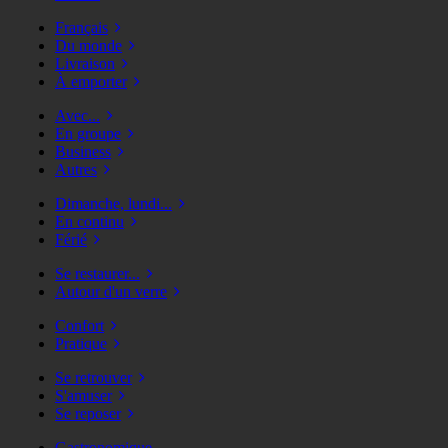
Français
Du monde
Livraison
À emporter
Avec...
En groupe
Business
Autres
Dimanche, lundi...
En continu
Férié
Se restaurer...
Autour d'un verre
Confort
Pratique
Se retrouver
S'amuser
Se reposer
Gastronomique