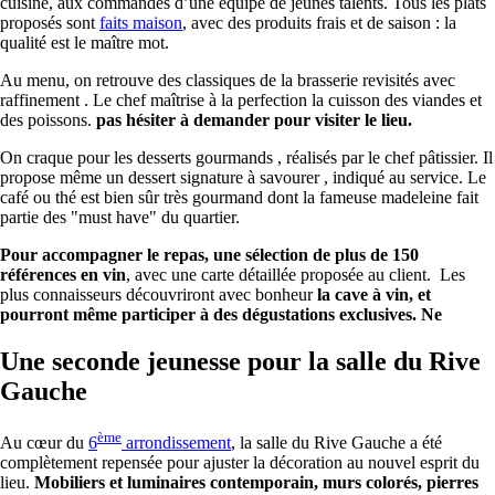
cuisine, aux commandes d’une équipe de jeunes talents. Tous les plats
proposés sont
faits maison
, avec des produits frais et de saison : la
qualité est le maître mot.
Au menu, on retrouve des classiques de la brasserie revisités avec
raffinement . Le chef maîtrise à la perfection la cuisson des viandes et
des poissons.
pas hésiter à demander pour visiter le lieu.
On craque pour les desserts gourmands , réalisés par le chef pâtissier. Il
propose même un dessert signature à savourer , indiqué au service. Le
café ou thé est bien sûr très gourmand dont la fameuse madeleine fait
partie des "must have" du quartier.
Pour accompagner le repas, une sélection de plus de 150
références en vin
, avec une carte détaillée proposée au client. Les
plus connaisseurs découvriront avec bonheur
la cave à vin, et
pourront même participer à des dégustations exclusives. Ne
Une seconde jeunesse pour la salle du Rive
Gauche
ème
Au cœur du
6
arrondissement
, la salle du Rive Gauche a été
complètement repensée pour ajuster la décoration au nouvel esprit du
lieu.
Mobiliers et luminaires contemporain, murs colorés, pierres