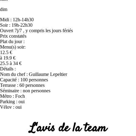
dim
Midi : 12h-14h30
Soir : 19h-22h30
Ouvert 7j/7 , y compris les jours fériés
Prix constatés
Plat du jour :
Menu(s) soir:
12.5 €
à 19.9 €
25.5 à 34 €
Détails :
Nom du chef : Guillaume Lepeltier
Capacité : 100 personnes
Terrasse : 60 personnes
Séminaire : non personnes
Métro : Foch
Parking : oui
Vélov : oui
L'avis de la team