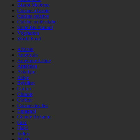
Bistrot Moderne
Cuisine à l'azote
Cuisine créative
Cuisine moléculaire
Santé Bio Naturel
Végétarien
World Food
Africain
Américain
Amérique Latine
Arménien
Asiatique
Belge
Brésilien
Cacher
Chinois
Coréen
Cuisine des Iles
Espagnol
Grande Bretagne
Grec
Halal
Indien
Italien