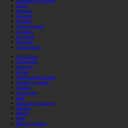
Authentique bouchon
Bistrot
Bouchon
Brasserie
Crêperie
Cuisine du Sud
Lyonnais
Provençal
Savoyard
Traditionnelle
Andouillette
Choucroute
Couscous
Crêpes
Cuisine au feu de bois
Cuisine du marché
Fondue
Grenouilles
Grill
Huitres et coquillages
Mâchon
Moules
Pâtes
Plats Végétariens