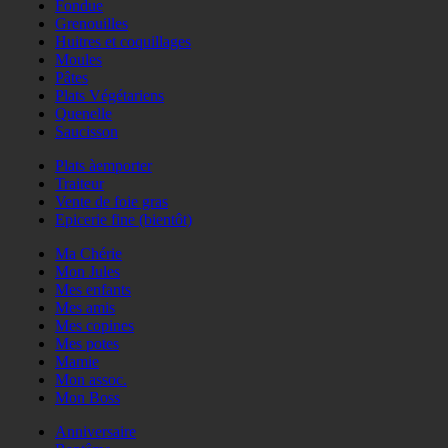
Fondue
Grenouilles
Huitres et coquillages
Moules
Pâtes
Plats Végétariens
Quenelle
Saucisson
Plats àemporter
Traiteur
Vente de foie gras
Epicerie fine (bientôt)
Ma Chérie
Mon Jules
Mes enfants
Mes amis
Mes copines
Mes potes
Mamie
Mon assoc.
Mon Boss
Anniversaire