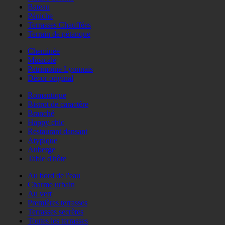
Bateau
Péniche
Terrasses Chauffées
Terrain de pétanque
Cheminée
Musicale
Patrimoine Lyonnais
Décor original
Romantique
Bistrot de caractère
Branché
Happy chic
Restaurant dansant
Atypique
Auberge
Table d'hôte
Au bord de l'eau
Charme urbain
Au vert
Premières terrasses
Terrasses secrètes
Toutes les terrasses