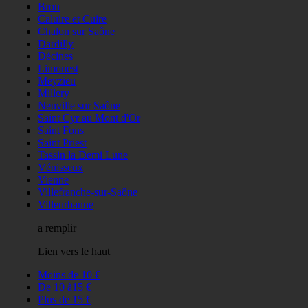
Bron
Caluire et Cuire
Chalon sur Saône
Dardilly
Décines
Limonest
Meyzieu
Millery
Neuville sur Saône
Saint Cyr au Mont d'Or
Saint Fons
Saint Priest
Tassin la Demi Lune
Vénisseux
Vienne
Villefranche-sur-Saône
Villeurbanne
a remplir
Lien vers le haut
Moins de 10 €
De 10 à15 €
Plus de 15 €