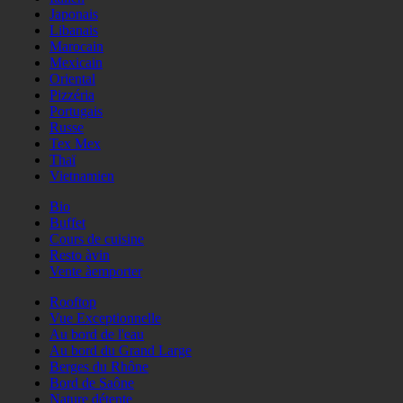
Japonais
Libanais
Marocain
Mexicain
Oriental
Pizzéria
Portugais
Russe
Tex Mex
Thaï
Vietnamien
Bio
Buffet
Cours de cuisine
Resto àvin
Vente àemporter
Rooftop
Vue Exceptionnelle
Au bord de l'eau
Au bord du Grand Large
Berges du Rhône
Bord de Saône
Nature détente