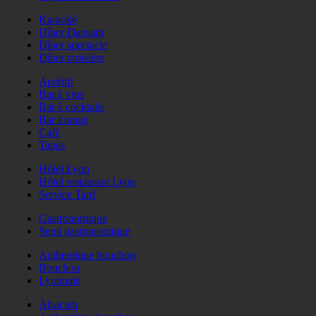
Karaoké
Dîner Dansant
Dîner spectacle
Dîner croisière
Apéritif
Bar à vins
Bar à cocktails
Bar lounge
Café
Tapas
Hôtel Lyon
Hôtel restaurant Lyon
Service Tard
Gastronomique
Semi gastronomique
Authentique bouchon
Bouchon
Lyonnais
Alsacien