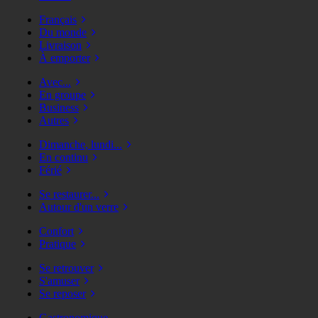
Français
Du monde
Livraison
À emporter
Avec...
En groupe
Business
Autres
Dimanche, lundi...
En continu
Férié
Se restaurer...
Autour d'un verre
Confort
Pratique
Se retrouver
S'amuser
Se reposer
Gastronomique