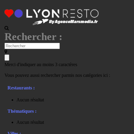
Rechercher :
Merci d'indiquer au moins 3 caractères
Vous pouvez aussi rechercher parmis nos catégories ici :
Restaurants :
Aucun résultat
Thématiques :
Aucun résultat
Villes :