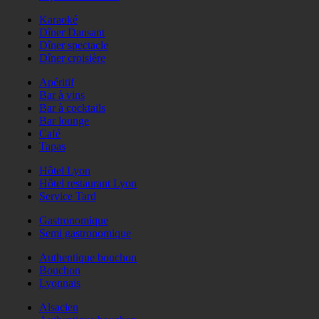
Karaoké
Dîner Dansant
Dîner spectacle
Dîner croisière
Apéritif
Bar à vins
Bar à cocktails
Bar lounge
Café
Tapas
Hôtel Lyon
Hôtel restaurant Lyon
Service Tard
Gastronomique
Semi gastronomique
Authentique bouchon
Bouchon
Lyonnais
Alsacien