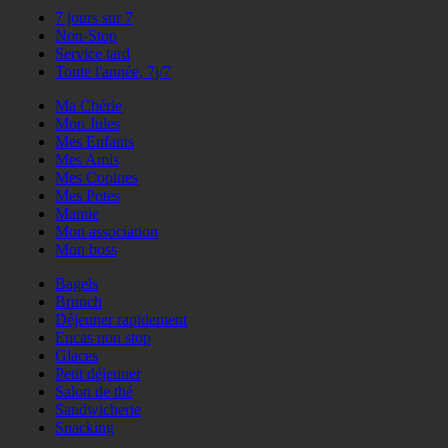
7 jours sur 7
Non-Stop
Service tard
Toute l'année, 7j/7
Ma Chérie
Mon Jules
Mes Enfants
Mes Amis
Mes Copines
Mes Potes
Mamie
Mon association
Mon boss
Bagels
Brunch
Déjeuner rapidement
Encas non stop
Glaces
Petit déjeuner
Salon de thé
Sandwicherie
Snacking