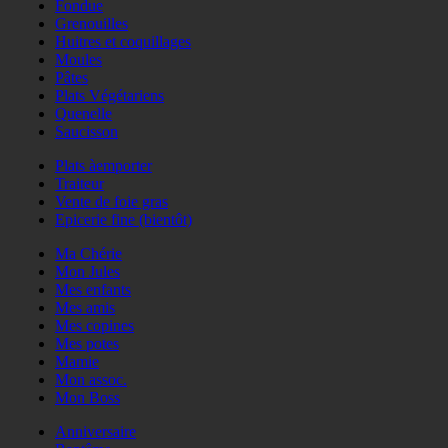
Fondue
Grenouilles
Huitres et coquillages
Moules
Pâtes
Plats Végétariens
Quenelle
Saucisson
Plats àemporter
Traiteur
Vente de foie gras
Epicerie fine (bientôt)
Ma Chérie
Mon Jules
Mes enfants
Mes amis
Mes copines
Mes potes
Mamie
Mon assoc.
Mon Boss
Anniversaire