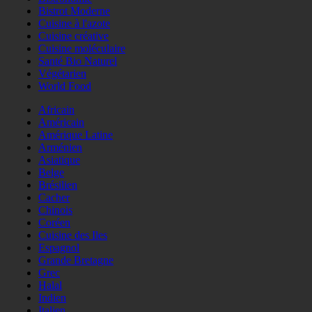
Bistrot Moderne
Cuisine à l'azote
Cuisine créative
Cuisine moléculaire
Santé Bio Naturel
Végétarien
World Food
Africain
Américain
Amérique Latine
Arménien
Asiatique
Belge
Brésilien
Cacher
Chinois
Coréen
Cuisine des Iles
Espagnol
Grande Bretagne
Grec
Halal
Indien
Italien