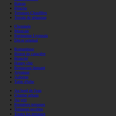
Bateau
Péniche
Terrasses Chauffées
Terrain de pétanque
Cheminée
Musicale
Patrimoine Lyonnais
Décor original
Romantique
Bistrot de caractère
Branché
Happy chic
Restaurant dansant
Atypique
Auberge
Table d'hôte
Au bord de l'eau
Charme urbain
Au vert
Premières terrasses
Terrasses secrètes
Toutes les terrasses