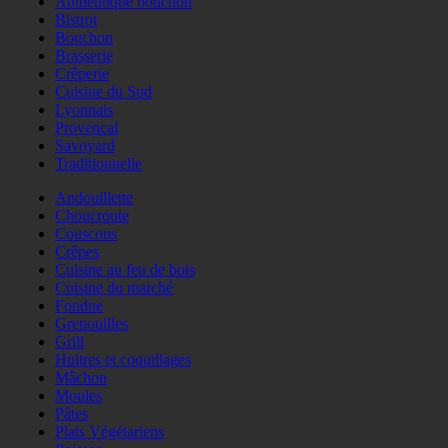
Authentique bouchon
Bistrot
Bouchon
Brasserie
Crêperie
Cuisine du Sud
Lyonnais
Provençal
Savoyard
Traditionnelle
Andouillette
Choucroute
Couscous
Crêpes
Cuisine au feu de bois
Cuisine du marché
Fondue
Grenouilles
Grill
Huitres et coquillages
Mâchon
Moules
Pâtes
Plats Végétariens