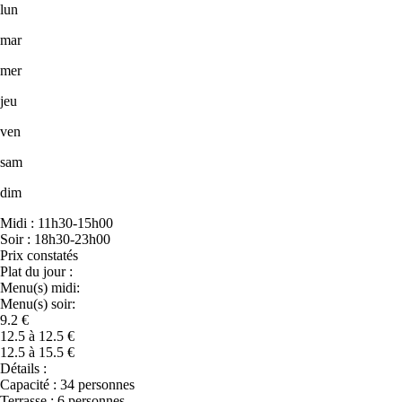
lun
mar
mer
jeu
ven
sam
dim
Midi : 11h30-15h00
Soir : 18h30-23h00
Prix constatés
Plat du jour :
Menu(s) midi:
Menu(s) soir:
9.2 €
12.5 à 12.5 €
12.5 à 15.5 €
Détails :
Capacité : 34 personnes
Terrasse : 6 personnes