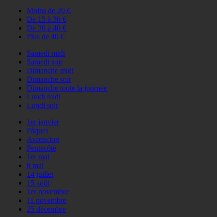
Moins de 20 €
De 15 à 30 €
De 30 à 40 €
Plus de 40 €
Samedi midi
Samedi soir
Dimanche midi
Dimanche soir
Dimanche toute la journée
Lundi midi
Lundi soir
1er janvier
Pâques
Ascencion
Pentecôte
1er mai
8 mai
14 juillet
15 août
1er novembre
11 novembre
25 décembre