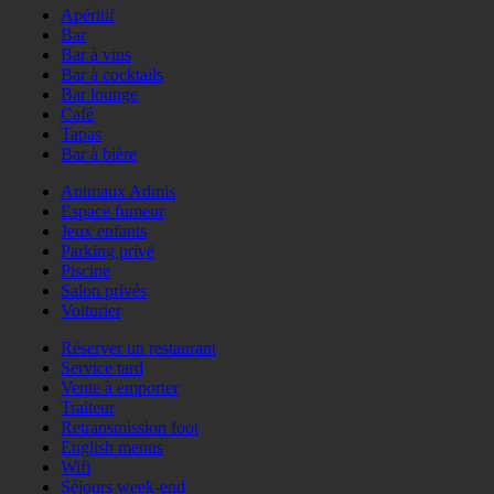
Apéritif
Bar
Bar à vins
Bar à cocktails
Bar lounge
Café
Tapas
Bar à bière
Animaux Admis
Espace fumeur
Jeux enfants
Parking privé
Piscine
Salon privés
Voiturier
Réserver un restaurant
Service tard
Vente à emporter
Traiteur
Retransmission foot
English menus
Wifi
Séjours week-end