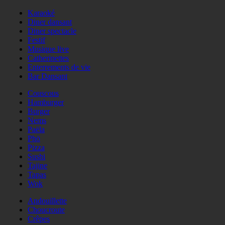
Karaoké
Diner dansant
Diner spectacle
Festif
Musique live
Catherinettes
Enterrements de vie
Bar Dansant
Couscous
Hamburger
Burger
Nems
Paëla
Phö
Pizza
Sushi
Tajine
Tapas
Wok
Andouillette
Choucroute
Crêpes