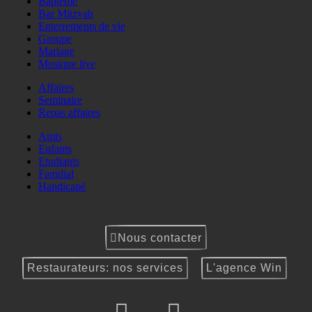
Baptême
Bar Mitzvah
Enterrements de vie
Groupe
Mariage
Musique live
Affaires
Seminaire
Repas affaires
Amis
Enfants
Etudiants
Familial
Handicapé
Nous contacter
Restaurateurs: nos services
L'agence Win