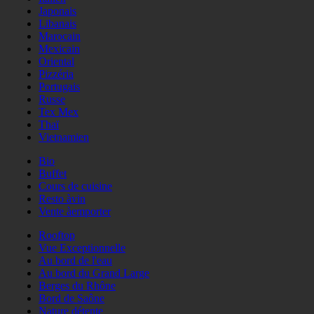
Japonais
Libanais
Marocain
Mexicain
Oriental
Pizzéria
Portugais
Russe
Tex Mex
Thaï
Vietnamien
Bio
Buffet
Cours de cuisine
Resto àvin
Vente àemporter
Rooftop
Vue Exceptionnelle
Au bord de l'eau
Au bord du Grand Large
Berges du Rhône
Bord de Saône
Nature détente