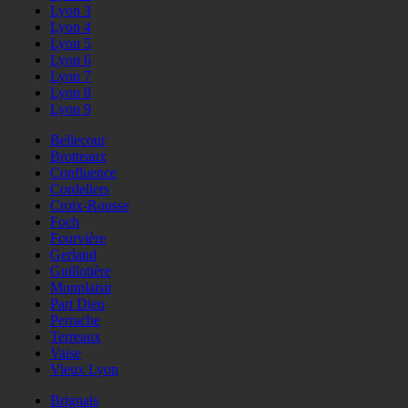
Lyon 3
Lyon 4
Lyon 5
Lyon 6
Lyon 7
Lyon 8
Lyon 9
Bellecour
Brotteaux
Confluence
Cordeliers
Croix-Rousse
Foch
Fourvière
Gerland
Guillotière
Monplaisir
Part Dieu
Perrache
Terreaux
Vaise
Vieux Lyon
Brignais