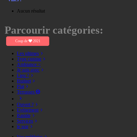
Aucun résultat
Parcourir catégories:
Coup de
2021
Les ultimes
Type cuisine
Ambiance >
Je suis avec
Lieu ?
Budget
Plat
Terrasses
Ouvert ?
Evènement
Rapide
Services
le soir
Vos préférées