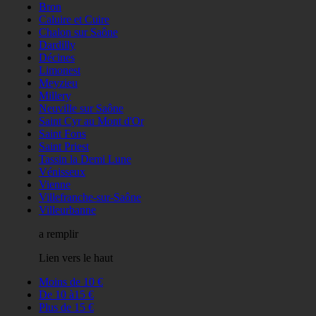
Bron
Caluire et Cuire
Chalon sur Saône
Dardilly
Décines
Limonest
Meyzieu
Millery
Neuville sur Saône
Saint Cyr au Mont d'Or
Saint Fons
Saint Priest
Tassin la Demi Lune
Vénisseux
Vienne
Villefranche-sur-Saône
Villeurbanne
a remplir
Lien vers le haut
Moins de 10 €
De 10 à15 €
Plus de 15 €