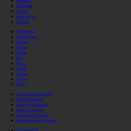
Poisson
Quenelle
Salade
Saucisson
Viande
Couscous
Hamburger
Burger
Nems
Paëla
Phö
Pizza
Sushi
Tajine
Tapas
Wok
Livraison àdomicile
Pizza livraison
Chinois livraison
Sushi livraison
Japonais livraison
Plateau repas livraison
Bistronomie