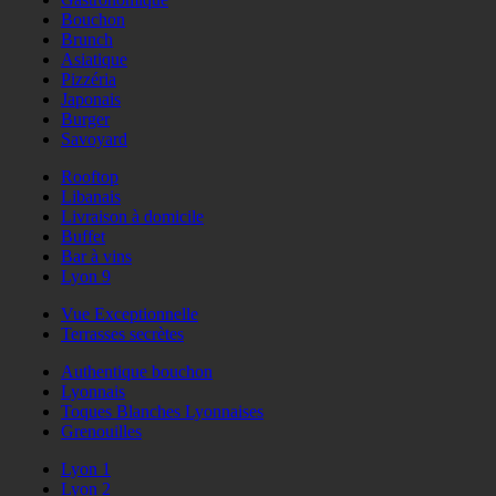
Bouchon
Brunch
Asiatique
Pizzéria
Japonais
Burger
Savoyard
Rooftop
Libanais
Livraison à domicile
Buffet
Bar à vins
Lyon 9
Vue Exceptionnelle
Terrasses secrètes
Authentique bouchon
Lyonnais
Toques Blanches Lyonnaises
Grenouilles
Lyon 1
Lyon 2