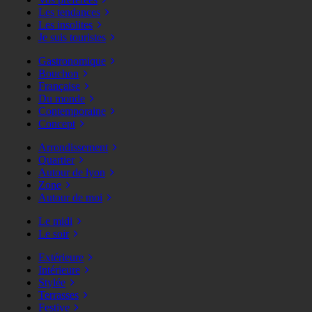
Les tendances
Les insolites
Je suis touristes
Gastronomique
Bouchon
Française
Du monde
Contemporaine
Concept
Arrondissement
Quartier
Autour de lyon
Zone
Autour de moi
Le midi
Le soir
Extérieure
Intérieure
Stylée
Terrasses
Festive