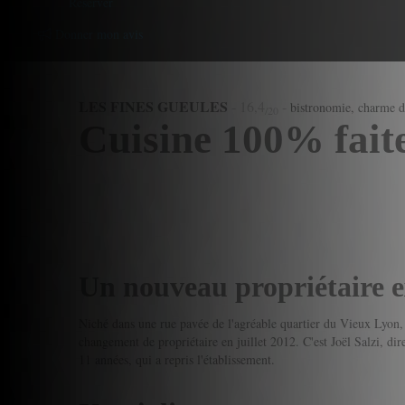
Reserver
Donner mon avis
LES FINES GUEULES
-
16,4
-
bistronomie, charme 
/20
Cuisine 100% fait
Un nouveau propriétaire 
Niché dans une rue pavée de l'agréable quartier du Vieux Lyon, 
changement de propriétaire en juillet 2012. C'est Joël Salzi, d
11 années, qui a repris l'établissement.