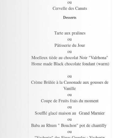
ou
Cervelle des Canuts
Desserts
Tarte aux pralines
ou
Pâtisserie du Jour
ou
Moelleux tiède au chocolat Noir "Valrhona"
Home made Black chocolate fondant (warm)
ou
Crème Brûlée à la Cassonade aux gousses de
Vanille
ou
Coupe de Fruits frais du moment
ou
Soufflé glacé maison au Grand Marnier
ou
Baba au Rhum " Bouchon" pot de chantilly
ou
"Vacherie" des Fines Gueules : Vacherin