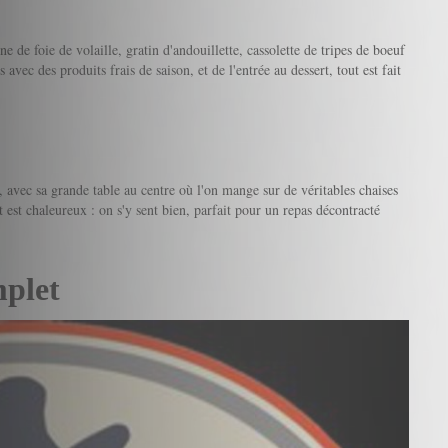
ine de foie de volaille, gratin d'andouillette, cassolette de tripes de boeuf
avec des produits frais de saison, et de l'entrée au dessert, tout est fait
, avec sa grande table au centre où l'on mange sur de véritables chaises
t est chaleureux : on s'y sent bien, parfait pour un repas décontracté
mplet