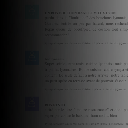
UN BON BOUCHON DANS LE VIEUX LYON
djul
perdu dans la "foultitude" des bouchons lyonnai
Gueules. Entrée un peu par hasard, nous recherc
Repas queue de boeuf/pied de cochon tout simpl
recommander !!
Tytexpe de repas: amis Mes notes Cuisine: 4.5 | Cadre: 4.5 | Service: | Quanti
bon lyonnais
fronzani
Super soirée entre amis, cuisine lyonnaise mais pas
tripailles lyonnaises. Bonne cuisine, cadre sympa et
content. Le seule défaut à notre arrivée: notre tabl
un petit apéro en terrasse avant de pouvoir s'assoir. 
Tytexpe de repas: amis Mes notes Cuisine: 4 | Cadre: 4 | Service: | Quantité :
BON RESTO
lavande
attiré par le titre " maitre restaurateur" et donc pa
super par contre le baba au rhum moins bien
Tytexpe de repas: famille Mes notes Cuisine: 4.25 | Cadre: 4.25 | Service: | Q