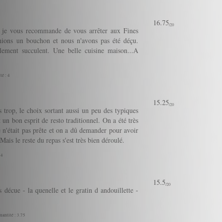
16.75
/20
s, je vous recommande de vous arrêter aux Fines
hions un bouchon et nous n'avons pas été déçu.
ement succulent. Une belle cuisine maison...A
té : 4
15.25
/20
 trop, le choix sortant aussi un peu des typiques
 un bon esprit de resto traditionnel. On a été très
e n'était pas prête et on a dû demander pour avoir
Mais le reste du repas s'est très bien déroulé.
 4
15.5
/20
s décue - la quenelle et le gratin d andouillette -
uantité : 3.75