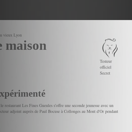
du vieux Lyon
e maison
Testeur
officiel
Secret
expérimenté
le restaurant Les Fines Gueules s'offre une seconde jeunesse avec un
irecteur adjoint auprès de Paul Bocuse à Collonges au Mont d'Or pendant