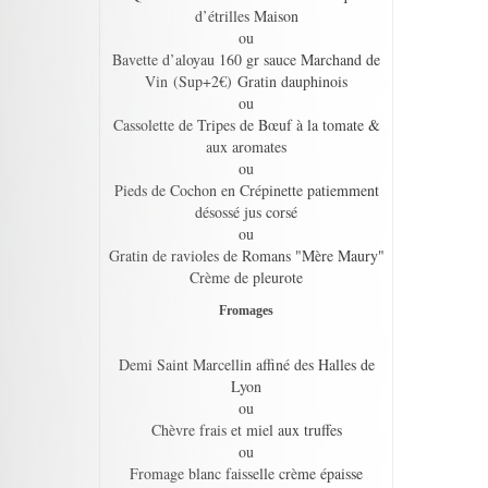
d’étrilles Maison
ou
Bavette d’aloyau 160 gr sauce Marchand de
Vin (Sup+2€) Gratin dauphinois
ou
Cassolette de Tripes de Bœuf à la tomate &
aux aromates
ou
Pieds de Cochon en Crépinette patiemment
désossé jus corsé
ou
Gratin de ravioles de Romans "Mère Maury"
Crème de pleurote
Fromages
Demi Saint Marcellin affiné des Halles de
Lyon
ou
Chèvre frais et miel aux truffes
ou
Fromage blanc faisselle crème épaisse