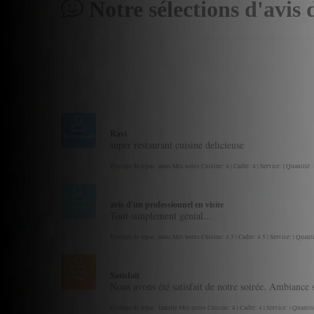
Notre sélections d'avis 
Ravi
Votre pseudo
super restaurant cuisine delicieuse
Tytexpe de repas: amis Mes notes Cuisine: 4 | Cadre: 4 | Service: | Quantité :
avis d'un professionnel en visite
semeul
Tout simplement génial...
Tytexpe de repas: amis Mes notes Cuisine: 4.5 | Cadre: 4.5 | Service: | Quanti
Satisfait
Cha
Nous avons été satisfait de notre soirée. Ambiance
Tytexpe de repas: famille Mes notes Cuisine: 4 | Cadre: 4 | Service: | Quantit