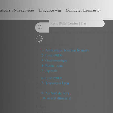
ateurs : Nos services
L'agence win
Contacter Lyonresto
Trouver un type de restaurant en un clin d'oe
Tapez au moins 3 lettres
1- Authentique bouchon lyonnais
2- Lyon 69006
3- Gastronomique
4- Romantique
5- Japonais
6- Lyon 69003
7- Terrasses à Lyon
9- Au bord de l'eau
10- ouvert dimanche
Villes :
Aucun résultat