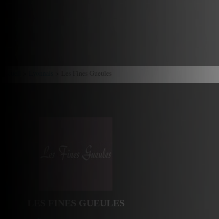
Accueil
>
Lyonnais
> Les Fines Gueules
LES FINES GUEULES