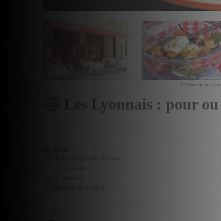
© T.Buccino ou © jim
Les Lyonnais : pour ou
ON AIME
Plats de qualité, service
Le poisson
L 'accueil
Cuisine et accueil