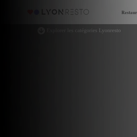
Restaur
Explorer les catégories Lyonresto