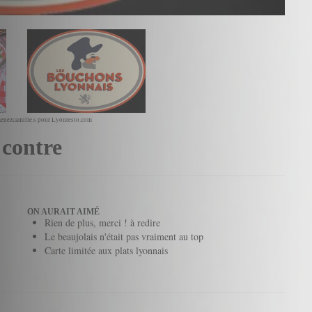
enezcamille.s pour Lyonresto.com
 contre
ON AURAIT AIMÉ
Rien de plus, merci ! à redire
Le beaujolais n'était pas vraiment au top
Carte limitée aux plats lyonnais