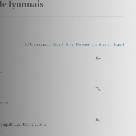
de lyonnais
Classez par :
Récent
Note
Ressenti
Oui allez-y !
Expert
16
/20
 4
17
/20
té : 4.5
16
/20
 sympathique, bonne cuisine.
é : 4