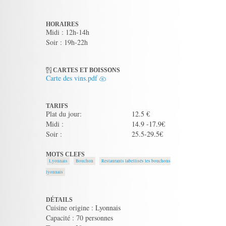
HORAIRES
Midi : 12h-14h
Soir : 19h-22h
CARTES ET BOISSONS
Carte des vins.pdf
TARIFS
Plat du jour:
12.5 €
Midi :
14.9 -17.9€
Soir :
25.5-29.5€
MOTS CLEFS
Lyonnais
Bouchon
Restaurants labellisés les bouchons
lyonnais
DÉTAILS
Cuisine origine : Lyonnais
Capacité : 70 personnes