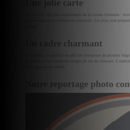
Une jolie carte
Sur la carte, des plats traditionnels de la cuisine lyonnaise : terr
ou encore pieds de cochons en crépinette. Les plats sont préparés 
maison.
Un cadre charmant
Côté cadre, on apprécie la salle très lumineuse du premier étage
de bistrot, et les banquettes rouges du rez-de-chaussée. L'endroi
entre amis ou en famille.
Notre reportage photo co