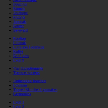
Bouchon
Brunch
Asiatique
Pizzéria
Japonais
Burger
Savoyard
Rooftop
Libanais
Livraison à domicile
Buffet
Bar à vins
Lyon 9
Vue Exceptionnelle
Terrasses secrètes
Authentique bouchon
Lyonnais
Toques Blanches Lyonnaises
Grenouilles
Lyon 1
Lyon 2