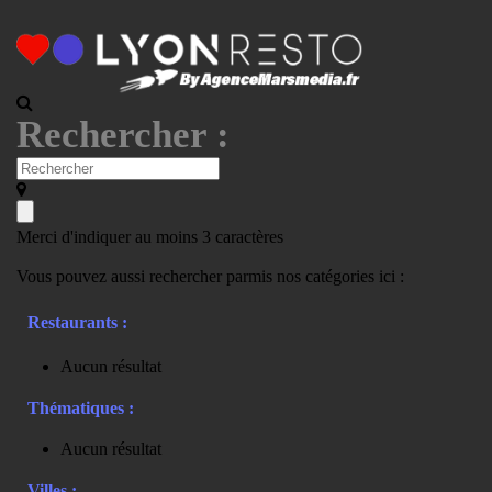
Rechercher :
Merci d'indiquer au moins 3 caractères
Vous pouvez aussi rechercher parmis nos catégories ici :
Restaurants :
Aucun résultat
Thématiques :
Aucun résultat
Villes :