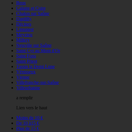
Bron
Caluire et Cuire
Chalon sur Saône
Dardilly
Décines
Limonest
Meyzieu
Millery
Neuville sur Saône
Saint Cyr au Mont d'Or
Saint Fons
Saint Priest
Tassin la Demi Lune
Vénisseux
Vienne
Villefranche-sur-Saône
Villeurbanne
a remplir
Lien vers le haut
Moins de 10 €
De 10 à15 €
Plus de 15 €