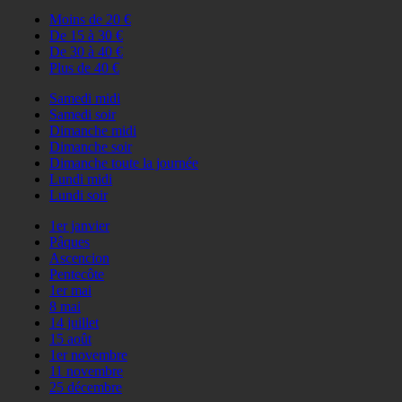
Moins de 20 €
De 15 à 30 €
De 30 à 40 €
Plus de 40 €
Samedi midi
Samedi soir
Dimanche midi
Dimanche soir
Dimanche toute la journée
Lundi midi
Lundi soir
1er janvier
Pâques
Ascencion
Pentecôte
1er mai
8 mai
14 juillet
15 août
1er novembre
11 novembre
25 décembre