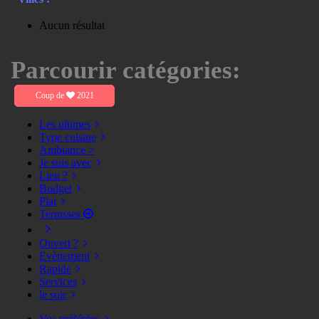
Aucun résultat
Parcourir catégories:
Coup de
2021
Les ultimes
Type cuisine
Ambiance >
Je suis avec
Lieu ?
Budget
Plat
Terrasses
Ouvert ?
Evènement
Rapide
Services
le soir
Vos préférées