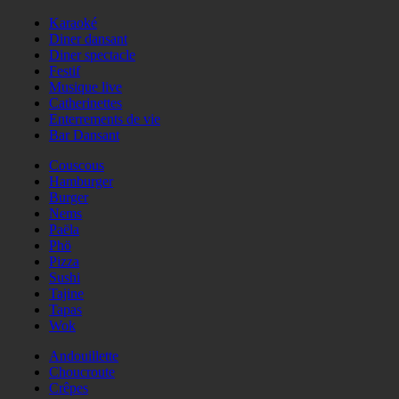
Karaoké
Diner dansant
Diner spectacle
Festif
Musique live
Catherinettes
Enterrements de vie
Bar Dansant
Couscous
Hamburger
Burger
Nems
Paëla
Phö
Pizza
Sushi
Tajine
Tapas
Wok
Andouillette
Choucroute
Crêpes