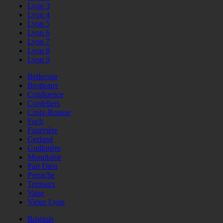
Lyon 3
Lyon 4
Lyon 5
Lyon 6
Lyon 7
Lyon 8
Lyon 9
Bellecour
Brotteaux
Confluence
Cordeliers
Croix-Rousse
Foch
Fourvière
Gerland
Guillotière
Monplaisir
Part Dieu
Perrache
Terreaux
Vaise
Vieux Lyon
Brignais