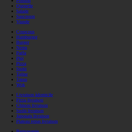
Poisson
Quenelle
Salade
Saucisson
Viande
Couscous
Hamburger
Burger
Nems
Paëla
Phö
Pizza
Sushi
Tajine
Tapas
Wok
Livraison àdomicile
Pizza livraison
Chinois livraison
Sushi livraison
Japonais livraison
Plateau repas livraison
Bistronomie