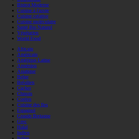
Bistrot Moderne
Cuisine à l'azote
Cuisine créative
Cuisine moléculaire
Santé Bio Naturel
Végétarien
World Food
Africain
Américain
Amérique Latine
Arménien
Asiatique
Belge
Brésilien
Cacher
Chinois
Coréen
Cuisine des Iles
Espagnol
Grande Bretagne
Grec
Halal
Indien
Italien