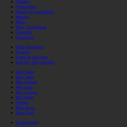
Fondue
Grenouilles
Huitres et coquillages
Moules
Pâtes
Plats Végétariens
Quenelle
Saucisson
Plats àemporter
Traiteur
Vente de foie gras
Epicerie fine (bientôt)
Ma Chérie
Mon Jules
Mes enfants
Mes amis
Mes copines
Mes potes
Mamie
Mon assoc.
Mon Boss
Anniversaire