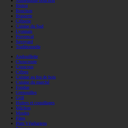
Authentique bouchon
Bistrot
Bouchon
Brasserie
Crêperie
Cuisine du Sud
Lyonnais
Provençal
Savoyard
Traditionnelle
Andouillette
Choucroute
Couscous
Crêpes
Cuisine au feu de bois
Cuisine du marché
Fondue
Grenouilles
Grill
Huitres et coquillages
Mâchon
Moules
Pâtes
Plats Végétariens