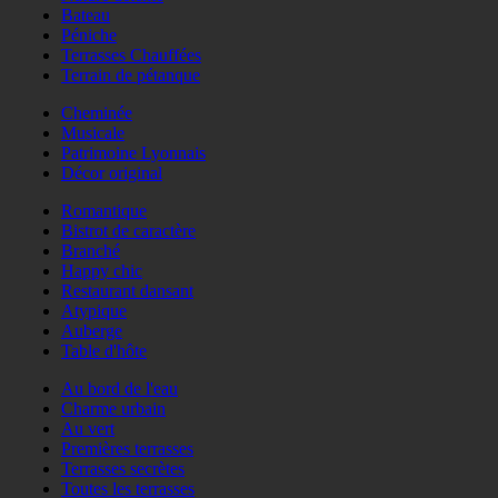
Bateau
Péniche
Terrasses Chauffées
Terrain de pétanque
Cheminée
Musicale
Patrimoine Lyonnais
Décor original
Romantique
Bistrot de caractère
Branché
Happy chic
Restaurant dansant
Atypique
Auberge
Table d'hôte
Au bord de l'eau
Charme urbain
Au vert
Premières terrasses
Terrasses secrètes
Toutes les terrasses