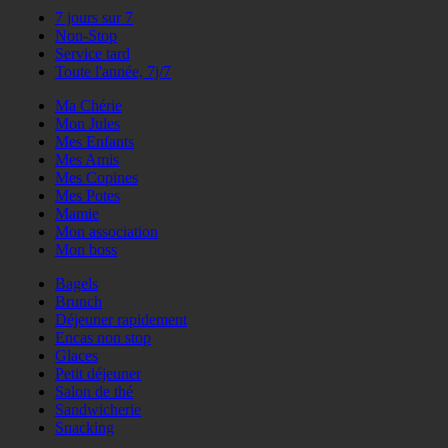
7 jours sur 7
Non-Stop
Service tard
Toute l'année, 7j/7
Ma Chérie
Mon Jules
Mes Enfants
Mes Amis
Mes Copines
Mes Potes
Mamie
Mon association
Mon boss
Bagels
Brunch
Déjeuner rapidement
Encas non stop
Glaces
Petit déjeuner
Salon de thé
Sandwicherie
Snacking