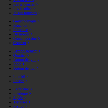
Les tendances
Les insolites
Je suis touristes
Gastronomique
Bouchon
Française
Du monde
Contemporaine
Concept
Arrondissement
Quartier
Autour de lyon
Zone
Autour de moi
Le midi
Le soir
Extérieure
Intérieure
Stylée
Terrasses
Festive