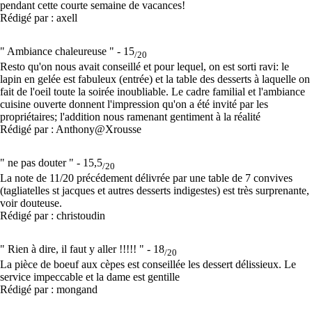
pendant cette courte semaine de vacances!
Rédigé par : axell
" Ambiance chaleureuse " -
15
/20
Resto qu'on nous avait conseillé et pour lequel, on est sorti ravi: le
lapin en gelée est fabuleux (entrée) et la table des desserts à laquelle on
fait de l'oeil toute la soirée inoubliable. Le cadre familial et l'ambiance
cuisine ouverte donnent l'impression qu'on a été invité par les
propriétaires; l'addition nous ramenant gentiment à la réalité
Rédigé par : Anthony@Xrousse
" ne pas douter " -
15,5
/20
La note de 11/20 précédement délivrée par une table de 7 convives
(tagliatelles st jacques et autres desserts indigestes) est très surprenante,
voir douteuse.
Rédigé par : christoudin
" Rien à dire, il faut y aller !!!!! " -
18
/20
La pièce de boeuf aux cèpes est conseillée les dessert délissieux. Le
service impeccable et la dame est gentille
Rédigé par : mongand