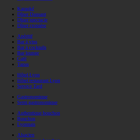
Karaoké
Dîner Dansant
Dîner spectacle
Dîner croisière
Apéritif
Bar à vins
Bar à cocktails
Bar lounge
Café
Tapas
Hôtel Lyon
Hôtel restaurant Lyon
Service Tard
Gastronomique
Semi gastronomique
Authentique bouchon
Bouchon
Lyonnais
Alsacien