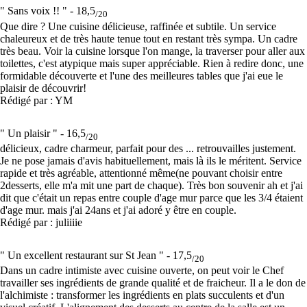
" Sans voix !! " -
18,5
/20
Que dire ? Une cuisine délicieuse, raffinée et subtile. Un service
chaleureux et de très haute tenue tout en restant très sympa. Un cadre
très beau. Voir la cuisine lorsque l'on mange, la traverser pour aller aux
toilettes, c'est atypique mais super appréciable. Rien à redire donc, une
formidable découverte et l'une des meilleures tables que j'ai eue le
plaisir de découvrir!
Rédigé par : YM
" Un plaisir " -
16,5
/20
délicieux, cadre charmeur, parfait pour des ... retrouvailles justement.
Je ne pose jamais d'avis habituellement, mais là ils le méritent. Service
rapide et très agréable, attentionné même(ne pouvant choisir entre
2desserts, elle m'a mit une part de chaque). Très bon souvenir ah et j'ai
dit que c'était un repas entre couple d'age mur parce que les 3/4 étaient
d'age mur. mais j'ai 24ans et j'ai adoré y être en couple.
Rédigé par : juliiiie
" Un excellent restaurant sur St Jean " -
17,5
/20
Dans un cadre intimiste avec cuisine ouverte, on peut voir le Chef
travailler ses ingrédients de grande qualité et de fraicheur. Il a le don de
l'alchimiste : transformer les ingrédients en plats succulents et d'un