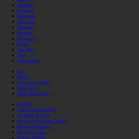
Japonais
Libanais
Marocain
Mexicain
Oriental
Pizzéria
Portugais
Russe
Tex Mex
Thaï
Vietnamien
Bio
Buffet
Cours de cuisine
Resto àvin
Vente àemporter
Rooftop
Vue Exceptionnelle
Au bord de l'eau
Au bord du Grand Large
Berges du Rhône
Bord de Saône
Nature détente