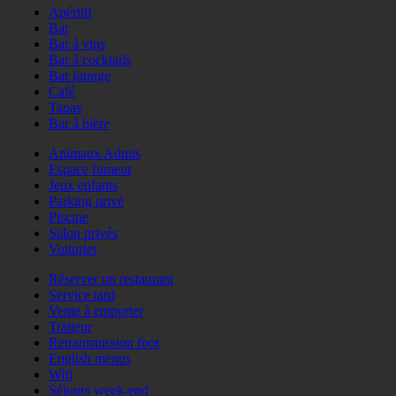
Apéritif
Bar
Bar à vins
Bar à cocktails
Bar lounge
Café
Tapas
Bar à bière
Animaux Admis
Espace fumeur
Jeux enfants
Parking privé
Piscine
Salon privés
Voiturier
Réserver un restaurant
Service tard
Vente à emporter
Traiteur
Retransmission foot
English menus
Wifi
Séjours week-end