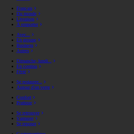
Français
Du monde
Livraison
À emporter
Avec...
En groupe
Business
Autres
Dimanche, lundi...
En continu
Férié
Se restaurer...
Autour d'un verre
Confort
Pratique
Se retrouver
S'amuser
Se reposer
Gastronomique