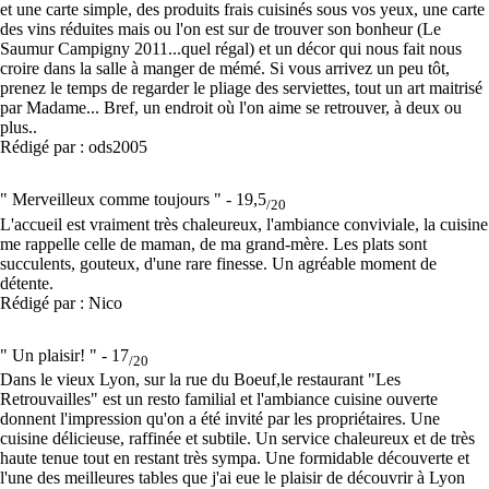
et une carte simple, des produits frais cuisinés sous vos yeux, une carte
des vins réduites mais ou l'on est sur de trouver son bonheur (Le
Saumur Campigny 2011...quel régal) et un décor qui nous fait nous
croire dans la salle à manger de mémé. Si vous arrivez un peu tôt,
prenez le temps de regarder le pliage des serviettes, tout un art maitrisé
par Madame... Bref, un endroit où l'on aime se retrouver, à deux ou
plus..
Rédigé par : ods2005
" Merveilleux comme toujours " -
19,5
/20
L'accueil est vraiment très chaleureux, l'ambiance conviviale, la cuisine
me rappelle celle de maman, de ma grand-mère. Les plats sont
succulents, gouteux, d'une rare finesse. Un agréable moment de
détente.
Rédigé par : Nico
" Un plaisir! " -
17
/20
Dans le vieux Lyon, sur la rue du Boeuf,le restaurant "Les
Retrouvailles" est un resto familial et l'ambiance cuisine ouverte
donnent l'impression qu'on a été invité par les propriétaires. Une
cuisine délicieuse, raffinée et subtile. Un service chaleureux et de très
haute tenue tout en restant très sympa. Une formidable découverte et
l'une des meilleures tables que j'ai eue le plaisir de découvrir à Lyon