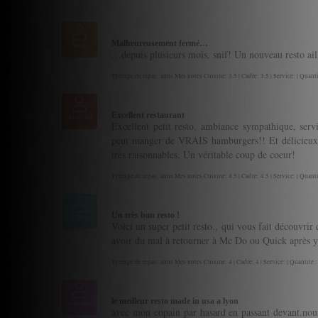
Malheureusement fermé…
Noche
…depuis plusieurs mois, snif! Un nouveau resto ail
Tytexpe de repas: amis Mes notes Cuisine: 3.5 | Cadre: 3.5 | Service: | Quanti
Excellent restaurant
Marie7412
Excellent petit resto, ambiance sympathique, servi
peut manger de VRAIS hamburgers!! Et délicieux, q
très raisonnables. Un véritable coup de coeur!
Tytexpe de repas: amis Mes notes Cuisine: 4.5 | Cadre: 4.5 | Service: | Quanti
Un très bon resto !
melie91
Voici un super petit resto., qui vous fait découvrir
avoir du mal à retourner à Mc Do ou Quick après y 
Tytexpe de repas: amis Mes notes Cuisine: 4 | Cadre: 4 | Service: | Quantité :
le meilleur resto made in usa a lyon
valentine
avec mon copain par hasard en passant devant.nous