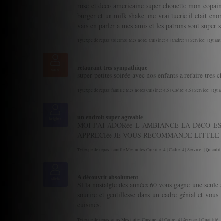
rose et deco americaine super chouette mon copain
burger et un milk shake une vrai tuerie il etait eno
vais en parler a mes amis et les patrons sont super
Tytexpe de repas: toietmoi Mes notes Cuisine: 4 | Cadre: 4 | Service: | Quanti
retaurant tres sympathique
caro
super petites soirée avec nos enfants a refaire tres 
Tytexpe de repas: famille Mes notes Cuisine: 4.5 | Cadre: 4.5 | Service: | Quan
un endroit super agreable
brigitte
MOI J'AI ADORée L AMBIANCE LA DéCO 
APPRECIée JE VOUS RECOMMANDE LITTLE
Tytexpe de repas: famille Mes notes Cuisine: 4 | Cadre: 4 | Service: | Quantité
A découvrir absolument
olivia
Si la nostalgie des années 60 vous gagne une seule 
sourire et gentillesse dans un cadre génial et vou
cuisinés.
Tytexpe de repas: amis Mes notes Cuisine: 4 | Cadre: 4 | Service: | Quantité :