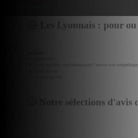
Donner mon avis
Les Lyonnais : pour ou
ON AIME
Super cadre
Cadre agréable vrais hamburgers!! service très sympathiqu
Cadre,accueil
La deco terrible
Notre sélections d'avis 