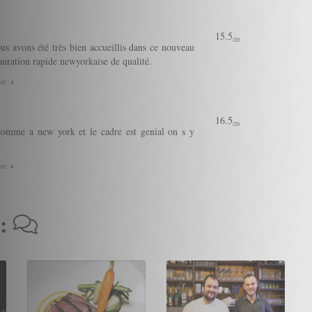
15.5
/20
 avons été très bien accueillis dans ce nouveau
auration rapide newyorkaise de qualité.
té : 4
16.5
/20
 comme a new york et le cadre est genial on s y
té : 4
 :