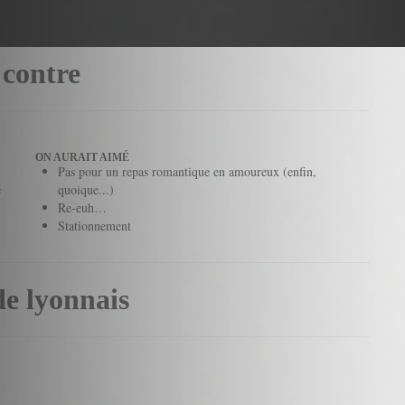
 contre
ON AURAIT AIMÉ
Pas pour un repas romantique en amoureux (enfin,
e
quoique...)
Re-euh…
Stationnement
de lyonnais