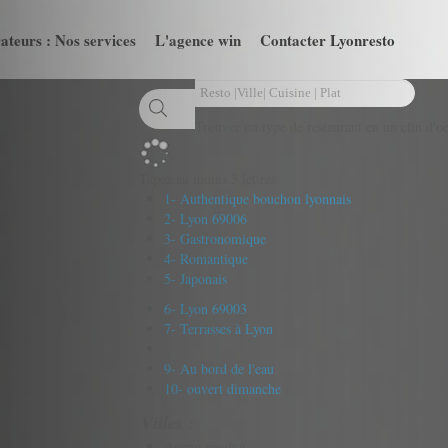
ateurs : Nos services
L'agence win
Contacter Lyonresto
Trouver un type de restaurant en un clin d'oe
Tapez au moins 3 lettres
1- Authentique bouchon lyonnais
2- Lyon 69006
3- Gastronomique
4- Romantique
5- Japonais
6- Lyon 69003
7- Terrasses à Lyon
9- Au bord de l'eau
10- ouvert dimanche
Villes :
Aucun résultat