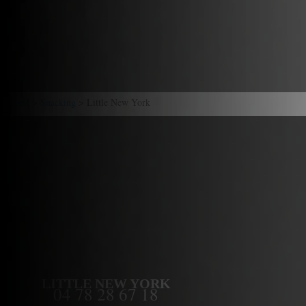
Accueil
>
Snacking
> Little New York
LITTLE NEW YORK
04 78 28 67 18