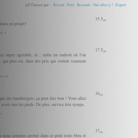
Classez par :
Récent
Note
Ressenti
Oui allez-y !
Expert
15.5
/20
leurs en projet?
té : 4
17.5
/20
ce super agréable, et... enfin un endroit où l'on
ui plus est, dans des prix qui restent vraiment
té : 4.5
16
/20
 que des hamburgers, ça peut être bon ! Vous allez
avoir mis les pieds. De plus, service très sympa
 4
17
/20
 nous sommes arreter dans ce petit resto bleu et