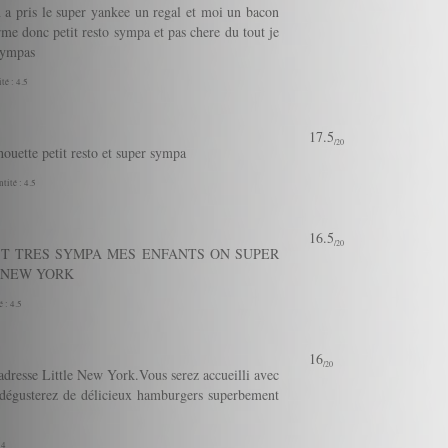
 a pris le super yankee un regal et moi un bacon
rme donc petit resto sympa et pas chere du tout je
 sympas
té : 4.5
17.5
/20
chouette petit resto et super sympa
tité : 4.5
16.5
/20
EST TRES SYMPA MES ENFANTS ON SUPER
 NEW YORK
 : 4.5
16
/20
adresse Little New York.Vous serez accueilli avec
s dégusterez de délicieux hamburgers superbement
 4