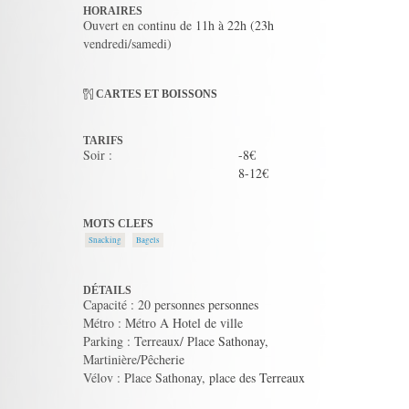
HORAIRES
Ouvert en continu de 11h à 22h (23h
vendredi/samedi)
CARTES ET BOISSONS
TARIFS
Soir :
-8€
8-12€
MOTS CLEFS
Snacking
Bagels
DÉTAILS
Capacité : 20 personnes personnes
Métro : Métro A Hotel de ville
Parking : Terreaux/ Place Sathonay,
Martinière/Pêcherie
Vélov : Place Sathonay, place des Terreaux