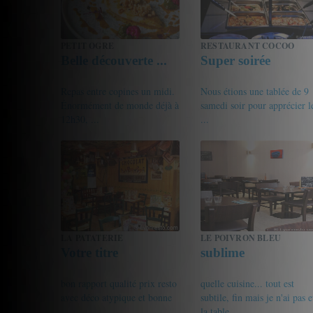
PETIT OGRE
RESTAURANT COCOO
Belle découverte ...
Super soirée
Repas entre copines un midi.
Nous étions une tablée de 9
Énormément de monde déjà à
samedi soir pour apprécier l
12h30, ...
...
15/20
Gourmet de passage
16.5/20
Nany
LA PATATERIE
LE POIVRON BLEU
Votre titre
sublime
bon rapport qualité prix resto
quelle cuisine... tout est
avec déco atypique et bonne
subtile, fin mais je n'ai pas 
...
la table ...