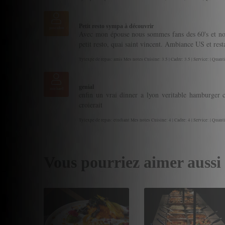
Petit resto sympa à découvrir
pascalou
Avec mon épouse nous sommes fans des 60's et nous
petit resto, quai saint vincent. Ambiance US et rest
Tytexpe de repas: amis Mes notes Cuisine: 3.5 | Cadre: 3.5 | Service: | Quanti
genial
mickael
enfin un vrai dinner a lyon veritable hamburger
croierait
Tytexpe de repas: etudiant Mes notes Cuisine: 4 | Cadre: 4 | Service: | Quanti
Vous pourriez aimer aussi