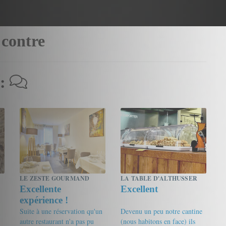
 contre
 :
LE ZESTE GOURMAND
LA TABLE D'ALTHUSSER
Excellente
Excellent
expérience !
Suite à une réservation qu'un
Devenu un peu notre cantine
autre restaurant n'a pas pu
(nous habitons en face) ils