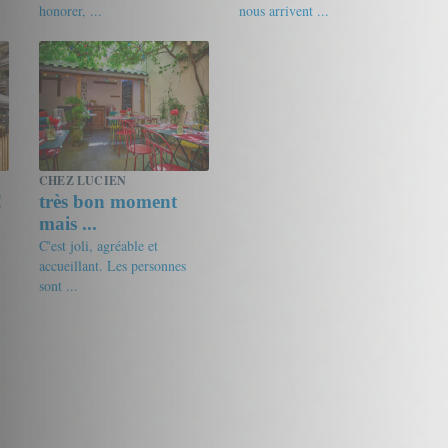
honorer, ...
nous arrivent ...
17/20
Vin's
18.5/20
Rom
CHEZ LUCIEN
!
très bon moment
mais ...
C'est joli, agréable et
accueillant. Les personnes
sont ...
18.5/20
rouka