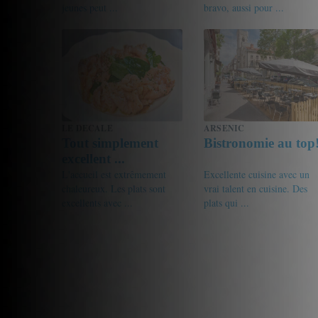
jeunes peut ...
bravo, aussi pour ...
19/20
Gilles
18/20
Rachelou
LE DECALE
ARSENIC
Tout simplement
Bistronomie au top
excellent ...
L'accueil est extrêmement
Excellente cuisine avec un
chaleureux. Les plats sont
vrai talent en cuisine. Des
excellents avec ...
plats qui ...
19.5/20
L2107
18/20
Gourmet de passage