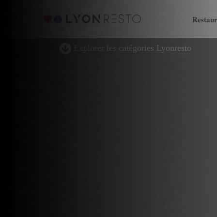
Restaur
Explorer les catégories Lyonresto