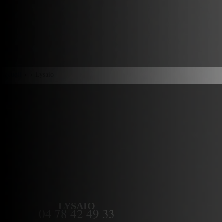
Accueil
> > Lysaio
LYSAIO
04 78 42 49 33