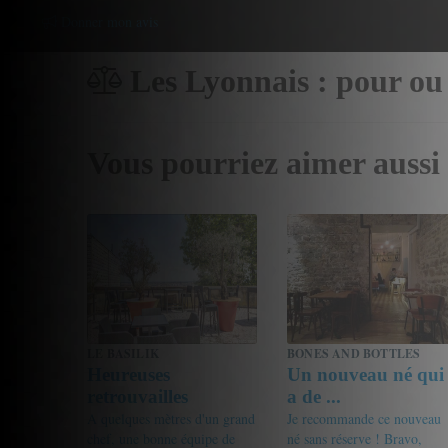
Donner mon avis
Les Lyonnais : pour ou
Vous pourriez aimer aussi
LE BASILIK
BONES AND BOTTLES
Heureuses
Un nouveau né qui
retrouvailles
a de ...
A quelques mètres d'un grand
Je recommande ce nouveau
chef, une bonne équipe de
né sans réserve ! Bravo,