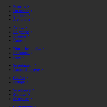
Français
Du monde
Livraison
À emporter
Avec...
En groupe
Business
Autres
Dimanche, lundi...
En continu
Férié
Se restaurer...
Autour d'un verre
Confort
Pratique
Se retrouver
S'amuser
Se reposer
Gastronomique