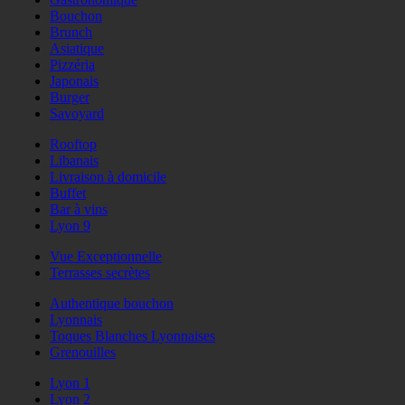
Bouchon
Brunch
Asiatique
Pizzéria
Japonais
Burger
Savoyard
Rooftop
Libanais
Livraison à domicile
Buffet
Bar à vins
Lyon 9
Vue Exceptionnelle
Terrasses secrètes
Authentique bouchon
Lyonnais
Toques Blanches Lyonnaises
Grenouilles
Lyon 1
Lyon 2