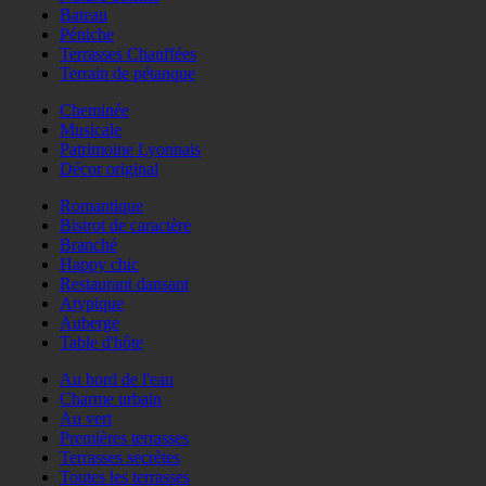
Bateau
Péniche
Terrasses Chauffées
Terrain de pétanque
Cheminée
Musicale
Patrimoine Lyonnais
Décor original
Romantique
Bistrot de caractère
Branché
Happy chic
Restaurant dansant
Atypique
Auberge
Table d'hôte
Au bord de l'eau
Charme urbain
Au vert
Premières terrasses
Terrasses secrètes
Toutes les terrasses