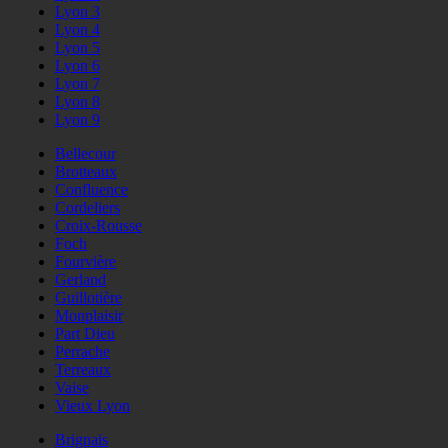
Lyon 3
Lyon 4
Lyon 5
Lyon 6
Lyon 7
Lyon 8
Lyon 9
Bellecour
Brotteaux
Confluence
Cordeliers
Croix-Rousse
Foch
Fourvière
Gerland
Guillotière
Monplaisir
Part Dieu
Perrache
Terreaux
Vaise
Vieux Lyon
Brignais