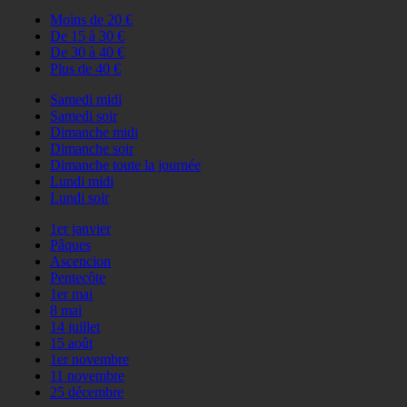
Moins de 20 €
De 15 à 30 €
De 30 à 40 €
Plus de 40 €
Samedi midi
Samedi soir
Dimanche midi
Dimanche soir
Dimanche toute la journée
Lundi midi
Lundi soir
1er janvier
Pâques
Ascencion
Pentecôte
1er mai
8 mai
14 juillet
15 août
1er novembre
11 novembre
25 décembre