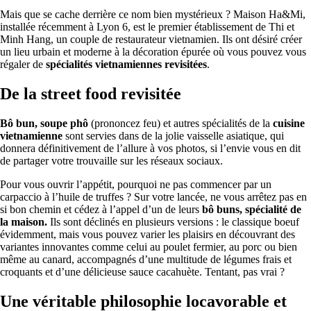
Mais que se cache derrière ce nom bien mystérieux ? Maison Ha&Mi,
installée récemment à Lyon 6, est le premier établissement de Thi et
Minh Hang, un couple de restaurateur vietnamien. Ils ont désiré créer
un lieu urbain et moderne à la décoration épurée où vous pouvez vous
régaler de
spécialités vietnamiennes revisitées
.
De la street food revisitée
Bô bun, soupe phô
(prononcez feu) et autres spécialités de la
cuisine
vietnamienne
sont servies dans de la jolie vaisselle asiatique, qui
donnera définitivement de l’allure à vos photos, si l’envie vous en dit
de partager votre trouvaille sur les réseaux sociaux.
Pour vous ouvrir l’appétit, pourquoi ne pas commencer par un
carpaccio à l’huile de truffes ? Sur votre lancée, ne vous arrêtez pas en
si bon chemin et cédez à l’appel d’un de leurs
bô buns, spécialité de
la maison.
Ils sont déclinés en plusieurs versions : le classique boeuf
évidemment, mais vous pouvez varier les plaisirs en découvrant des
variantes innovantes comme celui au poulet fermier, au porc ou bien
même au canard, accompagnés d’une multitude de légumes frais et
croquants et d’une délicieuse sauce cacahuète. Tentant, pas vrai ?
Une véritable philosophie locavorable et