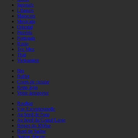
Japonais
Libanais
Marocain
Mexicain
Oriental
Pizzéria
Portugais
Russe
Tex Mex
Thaï
Vietnamien
Bio
Buffet
Cours de cuisine
Resto àvin
Vente àemporter
Rooftop
Vue Exceptionnelle
Au bord de l'eau
Au bord du Grand Large
Berges du Rhône
Bord de Saône
Nature détente