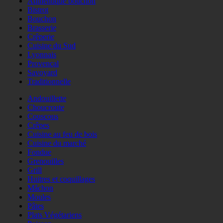
Authentique bouchon
Bistrot
Bouchon
Brasserie
Crêperie
Cuisine du Sud
Lyonnais
Provençal
Savoyard
Traditionnelle
Andouillette
Choucroute
Couscous
Crêpes
Cuisine au feu de bois
Cuisine du marché
Fondue
Grenouilles
Grill
Huitres et coquillages
Mâchon
Moules
Pâtes
Plats Végétariens