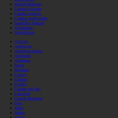
Bistrot Moderne
Cuisine à l'azote
Cuisine créative
Cuisine moléculaire
Santé Bio Naturel
Végétarien
World Food
Africain
Américain
Amérique Latine
Arménien
Asiatique
Belge
Brésilien
Cacher
Chinois
Coréen
Cuisine des Iles
Espagnol
Grande Bretagne
Grec
Halal
Indien
Italien