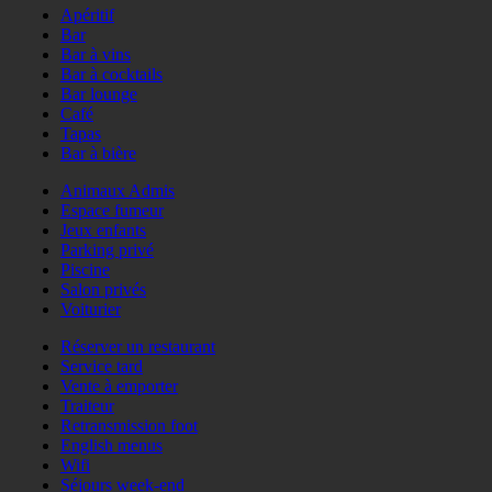
Apéritif
Bar
Bar à vins
Bar à cocktails
Bar lounge
Café
Tapas
Bar à bière
Animaux Admis
Espace fumeur
Jeux enfants
Parking privé
Piscine
Salon privés
Voiturier
Réserver un restaurant
Service tard
Vente à emporter
Traiteur
Retransmission foot
English menus
Wifi
Séjours week-end