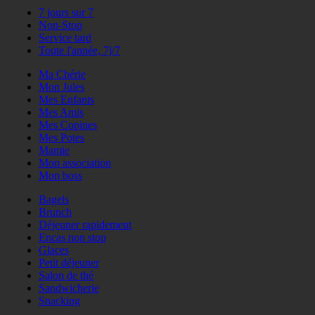
7 jours sur 7
Non-Stop
Service tard
Toute l'année, 7j/7
Ma Chérie
Mon Jules
Mes Enfants
Mes Amis
Mes Copines
Mes Potes
Mamie
Mon association
Mon boss
Bagels
Brunch
Déjeuner rapidement
Encas non stop
Glaces
Petit déjeuner
Salon de thé
Sandwicherie
Snacking