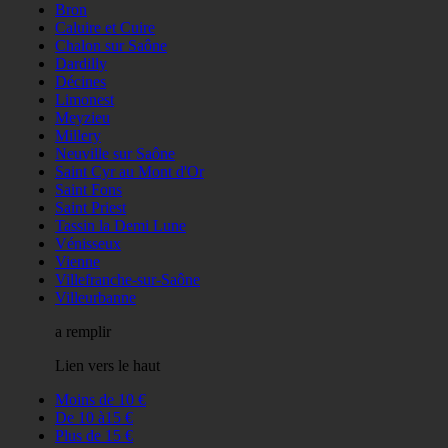
Bron
Caluire et Cuire
Chalon sur Saône
Dardilly
Décines
Limonest
Meyzieu
Millery
Neuville sur Saône
Saint Cyr au Mont d'Or
Saint Fons
Saint Priest
Tassin la Demi Lune
Vénisseux
Vienne
Villefranche-sur-Saône
Villeurbanne
a remplir
Lien vers le haut
Moins de 10 €
De 10 à15 €
Plus de 15 €