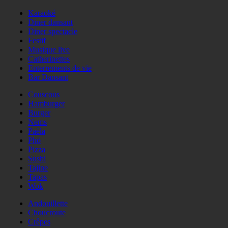
Karaoké
Diner dansant
Diner spectacle
Festif
Musique live
Catherinettes
Enterrements de vie
Bar Dansant
Couscous
Hamburger
Burger
Nems
Paëla
Phö
Pizza
Sushi
Tajine
Tapas
Wok
Andouillette
Choucroute
Crêpes