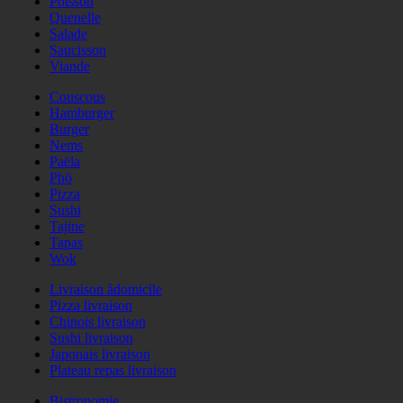
Poisson
Quenelle
Salade
Saucisson
Viande
Couscous
Hamburger
Burger
Nems
Paëla
Phö
Pizza
Sushi
Tajine
Tapas
Wok
Livraison àdomicile
Pizza livraison
Chinois livraison
Sushi livraison
Japonais livraison
Plateau repas livraison
Bistronomie