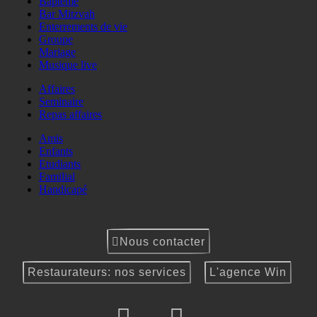
Baptême
Bar Mitzvah
Enterrements de vie
Groupe
Mariage
Musique live
Affaires
Seminaire
Repas affaires
Amis
Enfants
Etudiants
Familial
Handicapé
Nous contacter
Restaurateurs: nos services
L'agence Win