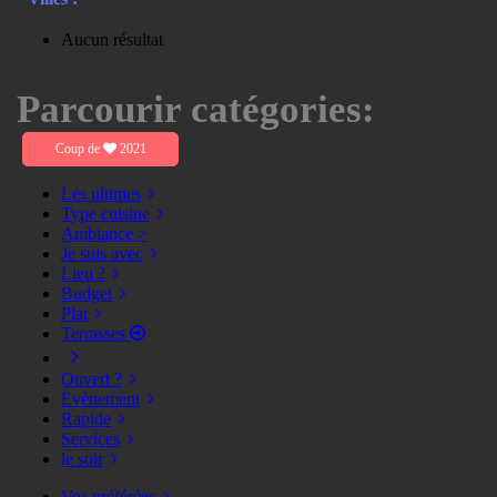
Aucun résultat
Parcourir catégories:
Coup de
2021
Les ultimes
Type cuisine
Ambiance >
Je suis avec
Lieu ?
Budget
Plat
Terrasses
Ouvert ?
Evènement
Rapide
Services
le soir
Vos préférées