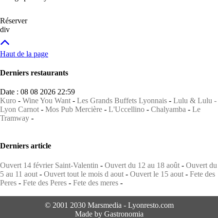
Réserver
div
Haut de la page
Derniers restaurants
Date : 08 08 2026 22:59
Kuro
-
Wine You Want
-
Les Grands Buffets Lyonnais
-
Lulu & Lulu -
Lyon Carnot
-
Mos Pub Mercière
-
L'Uccellino
-
Chalyamba
-
Le
Tramway
-
Derniers article
Ouvert 14 février Saint-Valentin
-
Ouvert du 12 au 18 août
-
Ouvert du
5 au 11 aout
-
Ouvert tout le mois d aout
-
Ouvert le 15 aout
-
Fete des
Peres
-
Fete des Peres
-
Fete des meres
-
© 2001 2030 Marsmedia - Lyonresto.com
Made by Gastronomia