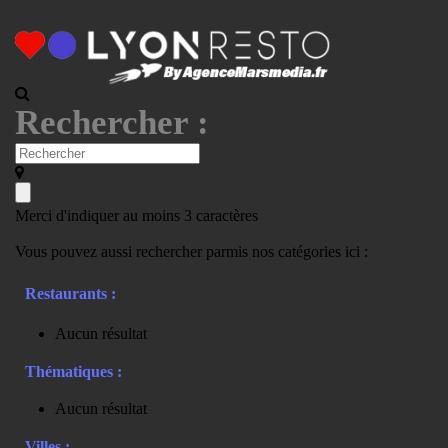
Rechercher :
Merci d'indiquer au moins 3 caractères
Vous pouvez aussi rechercher parmis nos catégories ici :
Restaurants :
Aucun résultat
Thématiques :
Aucun résultat
Villes :