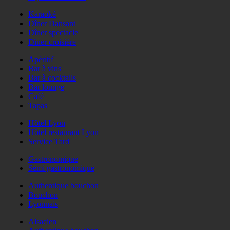
Karaoké
Dîner Dansant
Dîner spectacle
Dîner croisière
Apéritif
Bar à vins
Bar à cocktails
Bar lounge
Café
Tapas
Hôtel Lyon
Hôtel restaurant Lyon
Service Tard
Gastronomique
Semi gastronomique
Authentique bouchon
Bouchon
Lyonnais
Alsacien