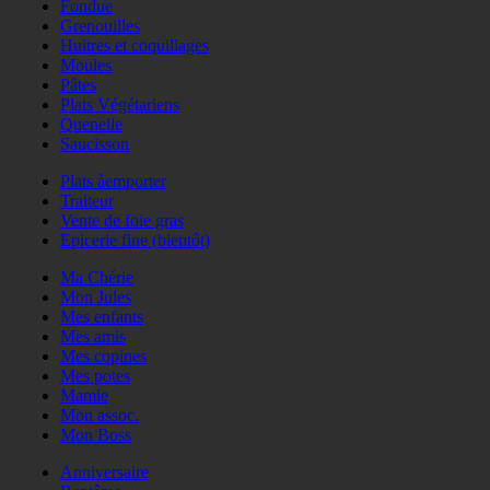
Fondue
Grenouilles
Huitres et coquillages
Moules
Pâtes
Plats Végétariens
Quenelle
Saucisson
Plats àemporter
Traiteur
Vente de foie gras
Epicerie fine (bientôt)
Ma Chérie
Mon Jules
Mes enfants
Mes amis
Mes copines
Mes potes
Mamie
Mon assoc.
Mon Boss
Anniversaire