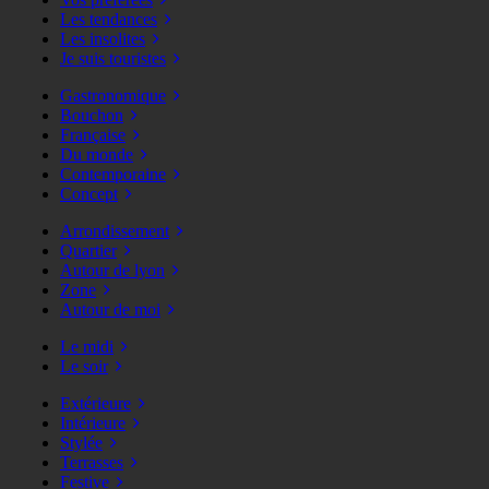
Les tendances
Les insolites
Je suis touristes
Gastronomique
Bouchon
Française
Du monde
Contemporaine
Concept
Arrondissement
Quartier
Autour de lyon
Zone
Autour de moi
Le midi
Le soir
Extérieure
Intérieure
Stylée
Terrasses
Festive