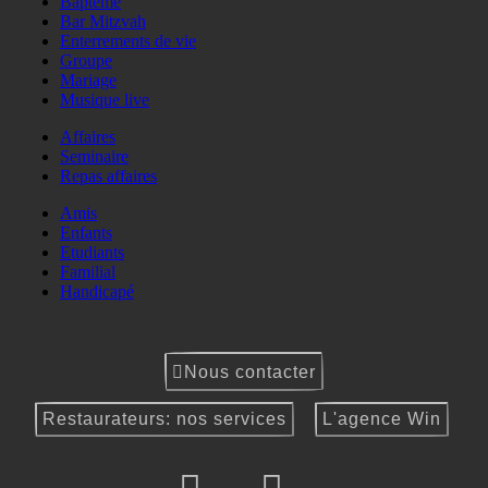
Baptême
Bar Mitzvah
Enterrements de vie
Groupe
Mariage
Musique live
Affaires
Seminaire
Repas affaires
Amis
Enfants
Etudiants
Familial
Handicapé
Nous contacter
Restaurateurs: nos services
L'agence Win