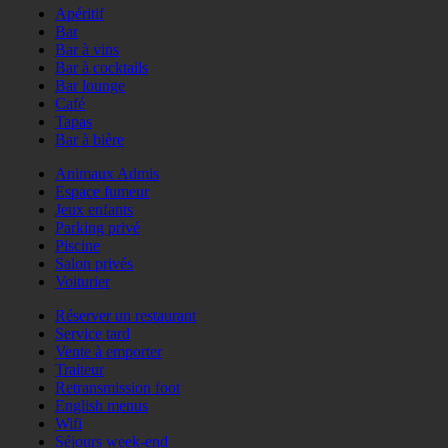
Apéritif
Bar
Bar à vins
Bar à cocktails
Bar lounge
Café
Tapas
Bar à bière
Animaux Admis
Espace fumeur
Jeux enfants
Parking privé
Piscine
Salon privés
Voiturier
Réserver un restaurant
Service tard
Vente à emporter
Traiteur
Retransmission foot
English menus
Wifi
Séjours week-end