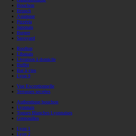
Bouchon
Brunch
Asiatique
Pizzéria
Japonais
Burger
Savoyard
Rooftop
Libanais
Livraison à domicile
Buffet
Bar à vins
Lyon 9
Vue Exceptionnelle
Terrasses secrètes
Authentique bouchon
Lyonnais
Toques Blanches Lyonnaises
Grenouilles
Lyon 1
Lyon 2