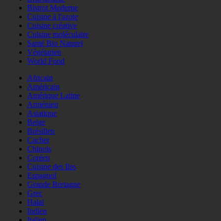
Bistrot Moderne
Cuisine à l'azote
Cuisine créative
Cuisine moléculaire
Santé Bio Naturel
Végétarien
World Food
Africain
Américain
Amérique Latine
Arménien
Asiatique
Belge
Brésilien
Cacher
Chinois
Coréen
Cuisine des Iles
Espagnol
Grande Bretagne
Grec
Halal
Indien
Italien