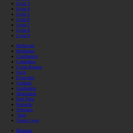
Lyon 3
Lyon 4
Lyon 5
Lyon 6
Lyon 7
Lyon 8
Lyon 9
Bellecour
Brotteaux
Confluence
Cordeliers
Croix-Rousse
Foch
Fourvière
Gerland
Guillotière
Monplaisir
Part Dieu
Perrache
Terreaux
Vaise
Vieux Lyon
Brignais