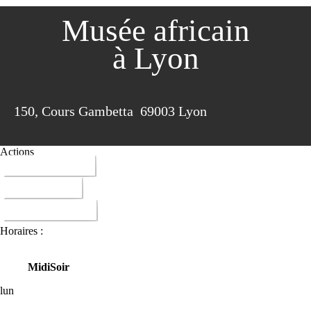
Musée africain
à Lyon
150, Cours Gambetta 69003 Lyon
Actions
04 78 61 60 98
ITINERAIRE
DONNER AVIS
Horaires :
Midi
Soir
lun