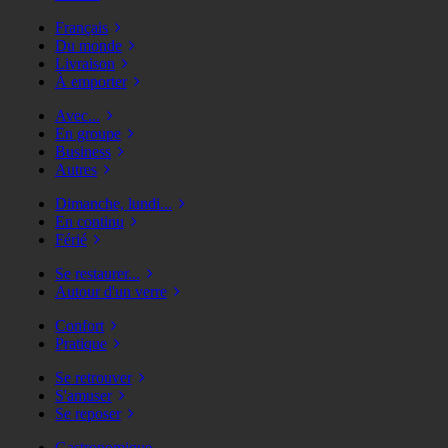
Français
Du monde
Livraison
À emporter
Avec...
En groupe
Business
Autres
Dimanche, lundi...
En continu
Férié
Se restaurer...
Autour d'un verre
Confort
Pratique
Se retrouver
S'amuser
Se reposer
Gastronomique