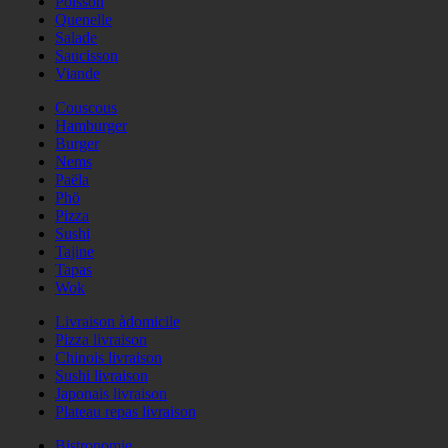
Poisson
Quenelle
Salade
Saucisson
Viande
Couscous
Hamburger
Burger
Nems
Paëla
Phö
Pizza
Sushi
Tajine
Tapas
Wok
Livraison àdomicile
Pizza livraison
Chinois livraison
Sushi livraison
Japonais livraison
Plateau repas livraison
Bistronomie