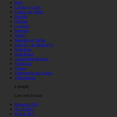
Bron
Caluire et Cuire
Chalon sur Saône
Dardilly
Décines
Limonest
Meyzieu
Millery
Neuville sur Saône
Saint Cyr au Mont d'Or
Saint Fons
Saint Priest
Tassin la Demi Lune
Vénisseux
Vienne
Villefranche-sur-Saône
Villeurbanne
a remplir
Lien vers le haut
Moins de 10 €
De 10 à15 €
Plus de 15 €