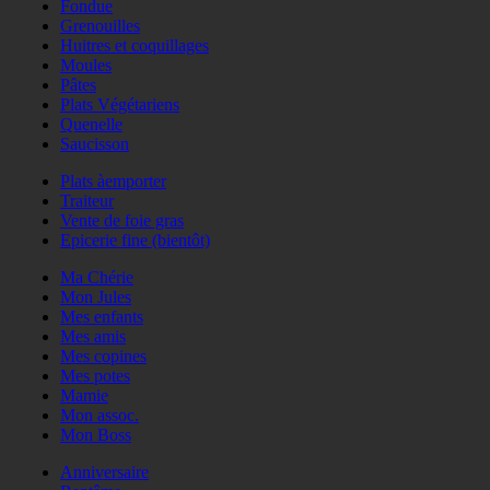
Fondue
Grenouilles
Huitres et coquillages
Moules
Pâtes
Plats Végétariens
Quenelle
Saucisson
Plats àemporter
Traiteur
Vente de foie gras
Epicerie fine (bientôt)
Ma Chérie
Mon Jules
Mes enfants
Mes amis
Mes copines
Mes potes
Mamie
Mon assoc.
Mon Boss
Anniversaire