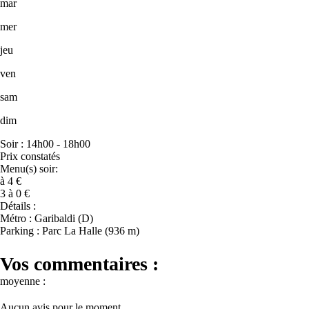
mar
mer
jeu
ven
sam
dim
Soir : 14h00 - 18h00
Prix constatés
Menu(s) soir:
à 4 €
3 à 0 €
Détails :
Métro : Garibaldi (D)
Parking : Parc La Halle (936 m)
Vos commentaires :
moyenne :
Aucun avis pour le moment.