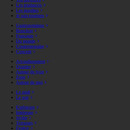
Les tendances
Les insolites
Je suis touristes
Gastronomique
Bouchon
Française
Du monde
Contemporaine
Concept
Arrondissement
Quartier
Autour de lyon
Zone
Autour de moi
Le midi
Le soir
Extérieure
Intérieure
Stylée
Terrasses
Festive