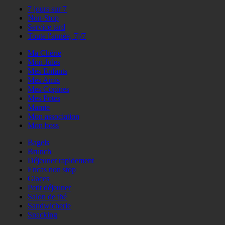
7 jours sur 7
Non-Stop
Service tard
Toute l'année, 7j/7
Ma Chérie
Mon Jules
Mes Enfants
Mes Amis
Mes Copines
Mes Potes
Mamie
Mon association
Mon boss
Bagels
Brunch
Déjeuner rapidement
Encas non stop
Glaces
Petit déjeuner
Salon de thé
Sandwicherie
Snacking