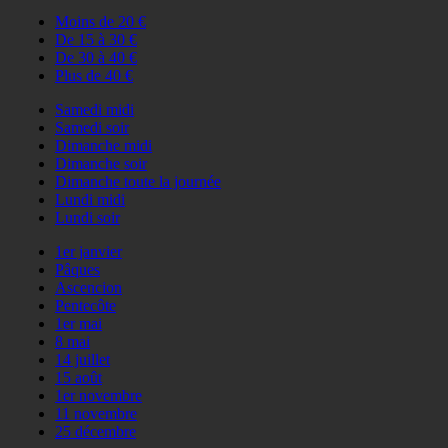
Moins de 20 €
De 15 à 30 €
De 30 à 40 €
Plus de 40 €
Samedi midi
Samedi soir
Dimanche midi
Dimanche soir
Dimanche toute la journée
Lundi midi
Lundi soir
1er janvier
Pâques
Ascencion
Pentecôte
1er mai
8 mai
14 juillet
15 août
1er novembre
11 novembre
25 décembre