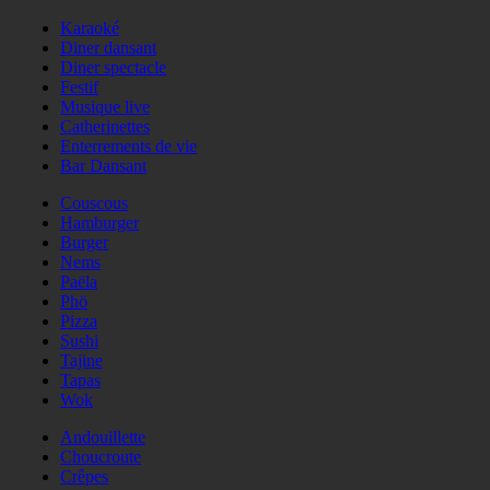
Karaoké
Diner dansant
Diner spectacle
Festif
Musique live
Catherinettes
Enterrements de vie
Bar Dansant
Couscous
Hamburger
Burger
Nems
Paëla
Phö
Pizza
Sushi
Tajine
Tapas
Wok
Andouillette
Choucroute
Crêpes