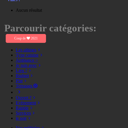
Aucun résultat
Parcourir catégories:
Coup de
2021
Les ultimes
Type cuisine
Ambiance >
Je suis avec
Lieu ?
Budget
Plat
Terrasses
Ouvert ?
Evènement
Rapide
Services
le soir
Vos préférées