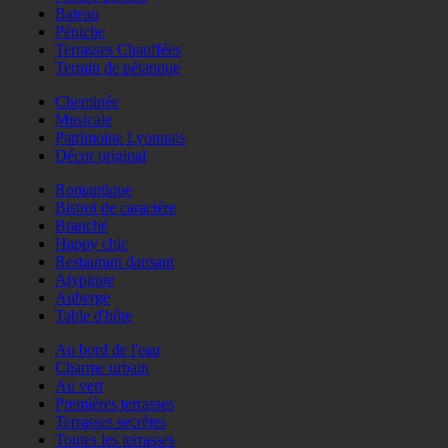
Bateau
Péniche
Terrasses Chauffées
Terrain de pétanque
Cheminée
Musicale
Patrimoine Lyonnais
Décor original
Romantique
Bistrot de caractère
Branché
Happy chic
Restaurant dansant
Atypique
Auberge
Table d'hôte
Au bord de l'eau
Charme urbain
Au vert
Premières terrasses
Terrasses secrètes
Toutes les terrasses