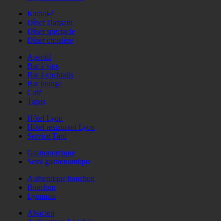
Karaoké
Dîner Dansant
Dîner spectacle
Dîner croisière
Apéritif
Bar à vins
Bar à cocktails
Bar lounge
Café
Tapas
Hôtel Lyon
Hôtel restaurant Lyon
Service Tard
Gastronomique
Semi gastronomique
Authentique bouchon
Bouchon
Lyonnais
Alsacien