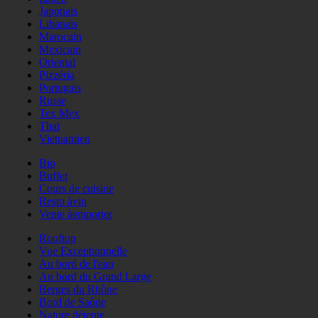
Japonais
Libanais
Marocain
Mexicain
Oriental
Pizzéria
Portugais
Russe
Tex Mex
Thaï
Vietnamien
Bio
Buffet
Cours de cuisine
Resto àvin
Vente àemporter
Rooftop
Vue Exceptionnelle
Au bord de l'eau
Au bord du Grand Large
Berges du Rhône
Bord de Saône
Nature détente