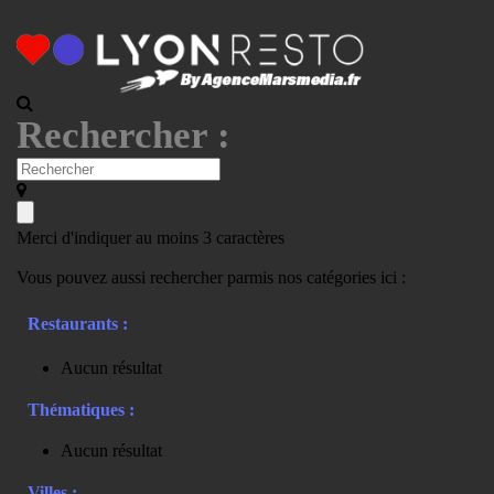
Rechercher :
Merci d'indiquer au moins 3 caractères
Vous pouvez aussi rechercher parmis nos catégories ici :
Restaurants :
Aucun résultat
Thématiques :
Aucun résultat
Villes :