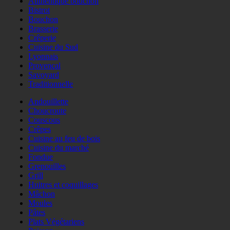
Authentique bouchon
Bistrot
Bouchon
Brasserie
Crêperie
Cuisine du Sud
Lyonnais
Provençal
Savoyard
Traditionnelle
Andouillette
Choucroute
Couscous
Crêpes
Cuisine au feu de bois
Cuisine du marché
Fondue
Grenouilles
Grill
Huitres et coquillages
Mâchon
Moules
Pâtes
Plats Végétariens