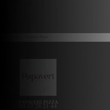
Accueil
>
Italien
> Papaveri Pizza
PAPAVERI PIZZA
04 37 28 21 44