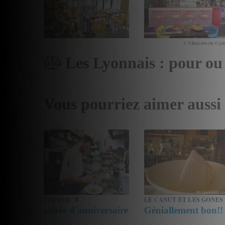
© T.Buccino ou © jim
Les Lyonnais : pour ou
Vous pourriez aimer aussi
LUDOVIC B
LE CANUT ET LES GONES
soirée d'anniversaire
Géniallement bon!!