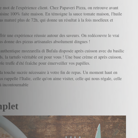
re mot de l'expérience client. Chez Papaveri Pizza, on retrouve avant
cuisine 100% faite maison. En témoigne la sauce tomate maison, l'huile
zzas maturé plus de 72h, qui donne un résultat à la fois moelleux et
ffrir une expérience réussie autour des saveurs. On redécouvre le vrai
ous donne des pizzas artisanales absolument dingues !
authentique mozzarella di Bufala disposée après cuisson avec du basilic
ds, la tartufo véritable est pour vous ! Une base crème et après cuisson,
le truffe d'été fraîche pour émerveiller vos papilles.
 la touche sucrée nécessaire à votre fin de repas. Un moment haut en
us rappelle l'Italie, celle qu'on aime visiter, celle qui nous régale, celle
jà incontournable
mplet