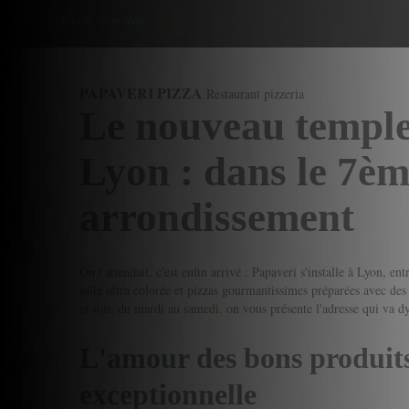
Donner mon avis
PAPAVERI PIZZA
Restaurant pizzeria
Le nouveau temple 
Lyon : dans le 7è
arrondissement
On l'attendait, c'est enfin arrivé : Papaveri s'installe à Lyon
salle ultra colorée et pizzas gourmantissimes préparées avec de
et soir, du mardi au samedi, on vous présente l'adresse qui va
L'amour des bons produits
exceptionnelle