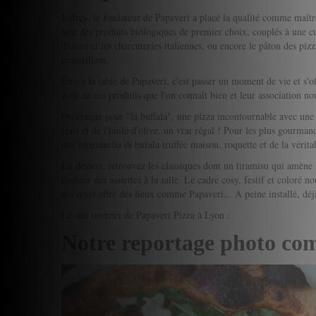
Joffrey, le fondateur de Papaveri a placé la qualité comme maît
tout des produits biologiques de premier choix, couplés à une 
d'olive et les charcuteries italiennes, ou encore le pâton des pi
croustillant.
Être à la table de Papaveri, c'est passer un moment de vie et s'o
goût de ces produits que l'on connaît bien et leur association n
On craque pour "la buffala", une pizza incontournable avec une 
frais et de l'huile d'olive, un vrai régal ! Pour les plus gourman
une mozzarella di bufala truffée maison, roquette et de la véritab
En dessert, retrouvez les classiques dont un tiramisu qui amène
couleur des assiettes à la salle. Le cadre cosy, festif et coloré no
qui nous offre des lieux comme Papaveri... À peine installé, dé
Le site internet de Papaveri Pizza à Lyon :
Notre reportage photo co