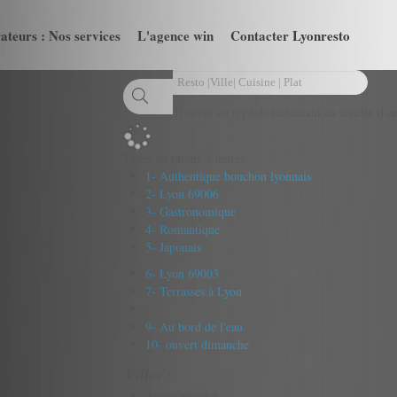
ateurs : Nos services
L'agence win
Contacter Lyonresto
Trouver un type de restaurant en un clin d'oe
Tapez au moins 3 lettres
1- Authentique bouchon lyonnais
2- Lyon 69006
3- Gastronomique
4- Romantique
5- Japonais
6- Lyon 69003
7- Terrasses à Lyon
9- Au bord de l'eau
10- ouvert dimanche
Villes :
Aucun résultat