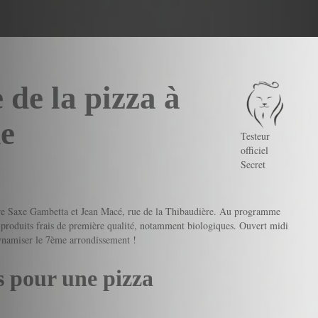
de la pizza à
me
Testeur
officiel
Secret
, entre Saxe Gambetta et Jean Macé, rue de la Thibaudière. Au programme
s produits frais de première qualité, notamment biologiques. Ouvert midi
 dynamiser le 7ème arrondissement !
 pour une pizza