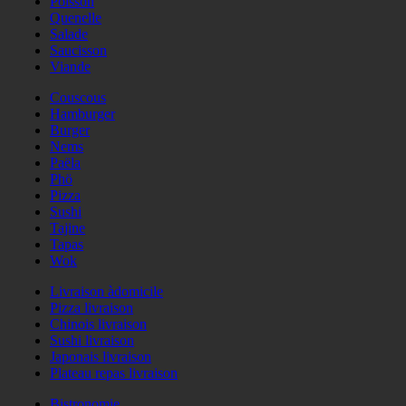
Poisson
Quenelle
Salade
Saucisson
Viande
Couscous
Hamburger
Burger
Nems
Paëla
Phö
Pizza
Sushi
Tajine
Tapas
Wok
Livraison àdomicile
Pizza livraison
Chinois livraison
Sushi livraison
Japonais livraison
Plateau repas livraison
Bistronomie