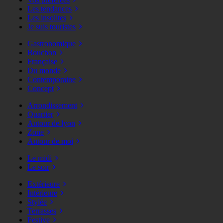
Les tendances
Les insolites
Je suis touristes
Gastronomique
Bouchon
Française
Du monde
Contemporaine
Concept
Arrondissement
Quartier
Autour de lyon
Zone
Autour de moi
Le midi
Le soir
Extérieure
Intérieure
Stylée
Terrasses
Festive