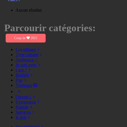
Aucun résultat
Parcourir catégories:
Coup de
2021
Les ultimes
Type cuisine
Ambiance >
Je suis avec
Lieu ?
Budget
Plat
Terrasses
Ouvert ?
Evènement
Rapide
Services
le soir
Vos préférées