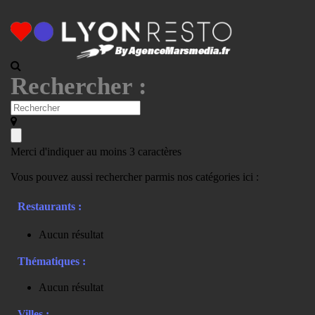
Rechercher :
Merci d'indiquer au moins 3 caractères
Vous pouvez aussi rechercher parmis nos catégories ici :
Restaurants :
Aucun résultat
Thématiques :
Aucun résultat
Villes :