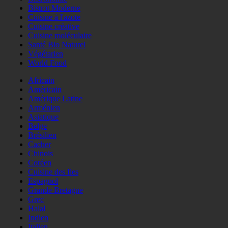
Bistrot Moderne
Cuisine à l'azote
Cuisine créative
Cuisine moléculaire
Santé Bio Naturel
Végétarien
World Food
Africain
Américain
Amérique Latine
Arménien
Asiatique
Belge
Brésilien
Cacher
Chinois
Coréen
Cuisine des Iles
Espagnol
Grande Bretagne
Grec
Halal
Indien
Italien