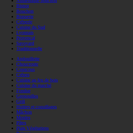
Authentique bouchon
Bistrot
Bouchon
Brasserie
Crêperie
Cuisine du Sud
Lyonnais
Provençal
Savoyard
Traditionnelle
Andouillette
Choucroute
Couscous
Crêpes
Cuisine au feu de bois
Cuisine du marché
Fondue
Grenouilles
Grill
Huitres et coquillages
Mâchon
Moules
Pâtes
Plats Végétariens