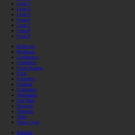
Lyon 3
Lyon 4
Lyon 5
Lyon 6
Lyon 7
Lyon 8
Lyon 9
Bellecour
Brotteaux
Confluence
Cordeliers
Croix-Rousse
Foch
Fourvière
Gerland
Guillotière
Monplaisir
Part Dieu
Perrache
Terreaux
Vaise
Vieux Lyon
Brignais