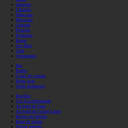
Japonais
Libanais
Marocain
Mexicain
Oriental
Pizzéria
Portugais
Russe
Tex Mex
Thaï
Vietnamien
Bio
Buffet
Cours de cuisine
Resto àvin
Vente àemporter
Rooftop
Vue Exceptionnelle
Au bord de l'eau
Au bord du Grand Large
Berges du Rhône
Bord de Saône
Nature détente