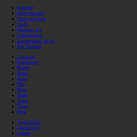
Karaoké
Diner dansant
Diner spectacle
Festif
Musique live
Catherinettes
Enterrements de vie
Bar Dansant
Couscous
Hamburger
Burger
Nems
Paëla
Phö
Pizza
Sushi
Tajine
Tapas
Wok
Andouillette
Choucroute
Crêpes