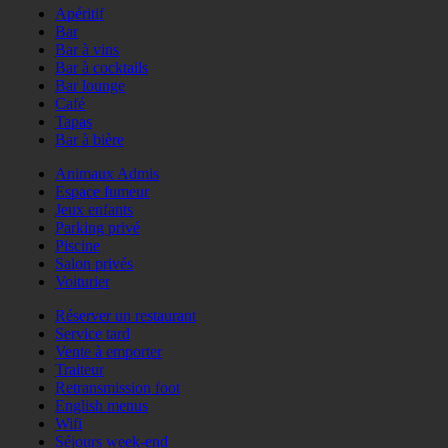
Apéritif
Bar
Bar à vins
Bar à cocktails
Bar lounge
Café
Tapas
Bar à bière
Animaux Admis
Espace fumeur
Jeux enfants
Parking privé
Piscine
Salon privés
Voiturier
Réserver un restaurant
Service tard
Vente à emporter
Traiteur
Retransmission foot
English menus
Wifi
Séjours week-end