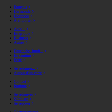
Français
Du monde
Livraison
À emporter
Avec...
En groupe
Business
Autres
Dimanche, lundi...
En continu
Férié
Se restaurer...
Autour d'un verre
Confort
Pratique
Se retrouver
S'amuser
Se reposer
Gastronomique