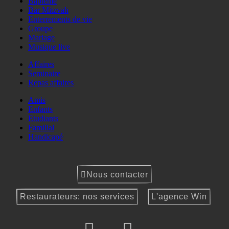
Baptême
Bar Mitzvah
Enterrements de vie
Groupe
Mariage
Musique live
Affaires
Seminaire
Repas affaires
Amis
Enfants
Etudiants
Familial
Handicapé
Nous contacter
Restaurateurs: nos services
L'agence Win