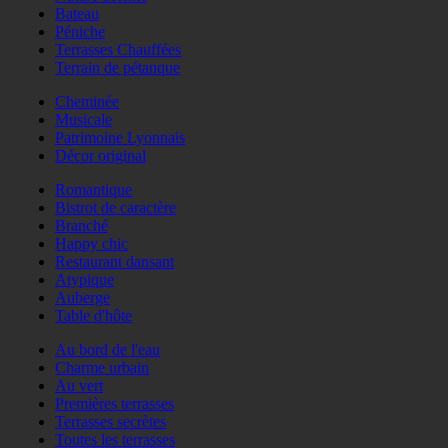
Bateau
Péniche
Terrasses Chauffées
Terrain de pétanque
Cheminée
Musicale
Patrimoine Lyonnais
Décor original
Romantique
Bistrot de caractère
Branché
Happy chic
Restaurant dansant
Atypique
Auberge
Table d'hôte
Au bord de l'eau
Charme urbain
Au vert
Premières terrasses
Terrasses secrètes
Toutes les terrasses