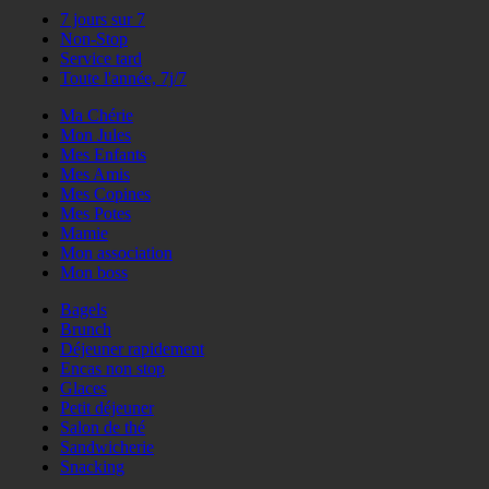
7 jours sur 7
Non-Stop
Service tard
Toute l'année, 7j/7
Ma Chérie
Mon Jules
Mes Enfants
Mes Amis
Mes Copines
Mes Potes
Mamie
Mon association
Mon boss
Bagels
Brunch
Déjeuner rapidement
Encas non stop
Glaces
Petit déjeuner
Salon de thé
Sandwicherie
Snacking