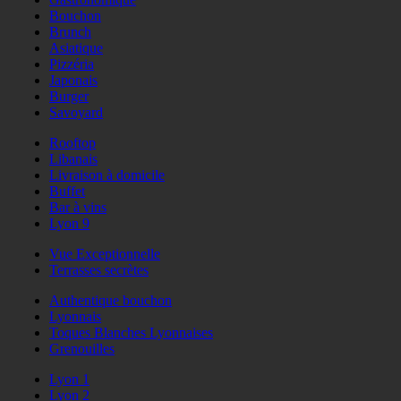
Bouchon
Brunch
Asiatique
Pizzéria
Japonais
Burger
Savoyard
Rooftop
Libanais
Livraison à domicile
Buffet
Bar à vins
Lyon 9
Vue Exceptionnelle
Terrasses secrètes
Authentique bouchon
Lyonnais
Toques Blanches Lyonnaises
Grenouilles
Lyon 1
Lyon 2