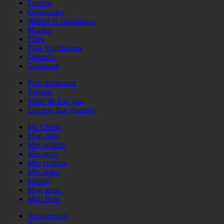
Fondue
Grenouilles
Huitres et coquillages
Moules
Pâtes
Plats Végétariens
Quenelle
Saucisson
Plats àemporter
Traiteur
Vente de foie gras
Epicerie fine (bientôt)
Ma Chérie
Mon Jules
Mes enfants
Mes amis
Mes copines
Mes potes
Mamie
Mon assoc.
Mon Boss
Anniversaire