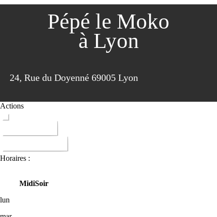
Pépé le Moko
à Lyon
24, Rue du Doyenné 69005 Lyon
Actions
ITINERAIRE
DONNER AVIS
Horaires :
Midi
Soir
lun
mar