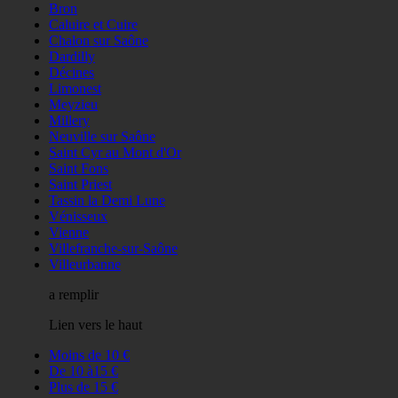
Bron
Caluire et Cuire
Chalon sur Saône
Dardilly
Décines
Limonest
Meyzieu
Millery
Neuville sur Saône
Saint Cyr au Mont d'Or
Saint Fons
Saint Priest
Tassin la Demi Lune
Vénisseux
Vienne
Villefranche-sur-Saône
Villeurbanne
a remplir
Lien vers le haut
Moins de 10 €
De 10 à15 €
Plus de 15 €