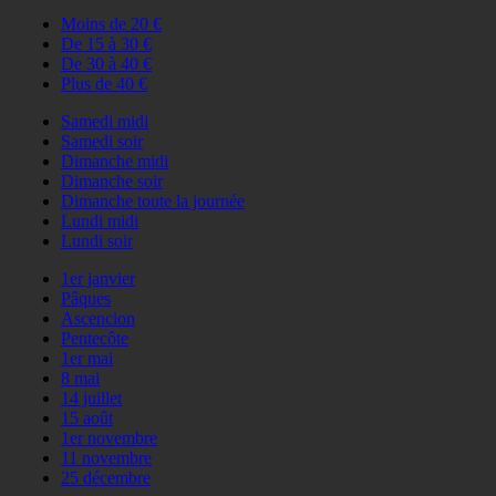
Moins de 20 €
De 15 à 30 €
De 30 à 40 €
Plus de 40 €
Samedi midi
Samedi soir
Dimanche midi
Dimanche soir
Dimanche toute la journée
Lundi midi
Lundi soir
1er janvier
Pâques
Ascencion
Pentecôte
1er mai
8 mai
14 juillet
15 août
1er novembre
11 novembre
25 décembre