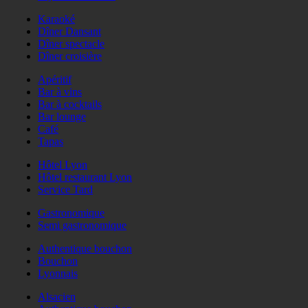
Karaoké
Dîner Dansant
Dîner spectacle
Dîner croisière
Apéritif
Bar à vins
Bar à cocktails
Bar lounge
Café
Tapas
Hôtel Lyon
Hôtel restaurant Lyon
Service Tard
Gastronomique
Semi gastronomique
Authentique bouchon
Bouchon
Lyonnais
Alsacien