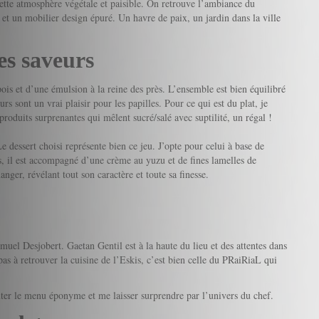
cette atmosphère végétale et paisible. On retrouve l’ambiance du
 et un mobilier design épuré. Un havre de paix, un jardin dans la ville
es saveurs
ois et d’une émulsion à la reine des près. L’ensemble est bien équilibré
rs sont un vrai plaisir pour les papilles. Pour ce qui est du plat, je
s produits surprenantes qui mêlent sucré/salé avec suptilité, un régal !
e dessert choisi représente bien ce jeu. J’opte pour celui à base de
 il est accompagné d’une crème au yuzu et de fines lamelles de
er, révélant tout son caractère et toute sa finesse.
muel Desjobert. Gaetan Gentil est à la haute du lieu et des attentes dans
pas à retrouver la cuisine de l’Eskis, c’est bien celle du PRaiRiaL qui
ter le menu éponyme et me laisser surprendre par l’univers du chef.