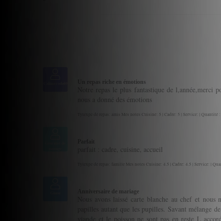
Un repas riche en émotions
Calimerodu69
Notre repas le plus fantastique de l,année,merci
nous a donné des émotions
Tytexpe de repas: amis Mes notes Cuisine: 5 | Cadre: 5 | Service: | Quantité :
Parfait
Gourmet de
parfait : cadre, cuisine, accueil
passage
Tytexpe de repas: famille Mes notes Cuisine: 4.5 | Cadre: 4.5 | Service: | Quan
Anniversaire de mariage
Ginou
Nous avons laissé carte blanche au chef et nous n
papilles autant que les pupilles. Savant mélange de
viande et le poisson ne sont pas en reste L accor