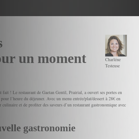
s
our un moment
Charléne
Testeuse
t fait ! Le restaurant de Gaetan Gentil, Prairial, a ouvert ses portes en
 pour l’heure du déjeuner. Avec un menu entrée/plat/dessert à 28€ en
 culinaire et de profiter des saveurs d’un restaurant gastronomique avec
uvelle gastronomie