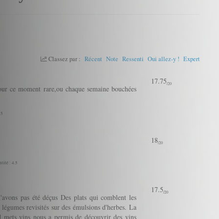
Classez par :
Récent
Note
Ressenti
Oui allez-y !
Expert
17.75
/20
 pour ce moment rare,ou chaque semaine bouchées
 5
18
/20
tité : 4.5
17.5
/20
'avons pas été déçus Des plats qui comblent les
 légumes revisités sur des émulsions d'herbes. La
d mets vins nous a permis de découvrir des vins