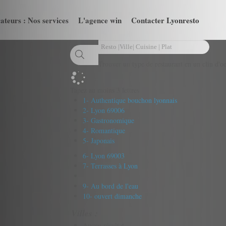
ateurs : Nos services
L'agence win
Contacter Lyonresto
Trouver un type de restaurant en un clin d'oe
Tapez au moins 3 lettres
1- Authentique bouchon lyonnais
2- Lyon 69006
3- Gastronomique
4- Romantique
5- Japonais
6- Lyon 69003
7- Terrasses à Lyon
9- Au bord de l'eau
10- ouvert dimanche
Villes :
Aucun résultat