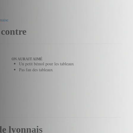
naise
 contre
ON AURAIT AIMÉ
Un petit bémol pour les tableaux
Pas fan des tableaux
de lyonnais