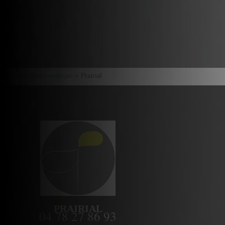
Accueil
>
Gastronomique
> Prairial
PRAIRIAL
04 78 27 86 93