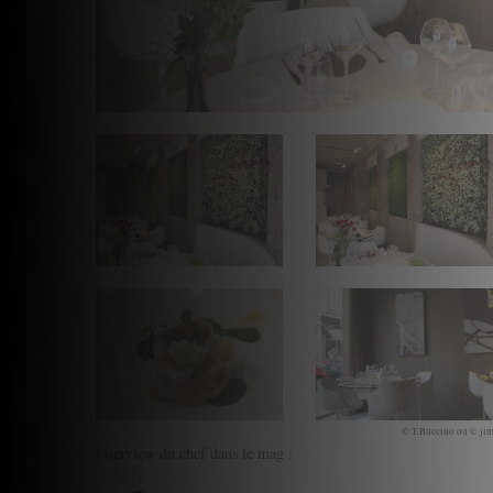
© T.Buccino ou © jim
Interview du chef dans le mag :