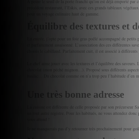
A peine le seuil de la porte franchi qu’on est déjà emporté par 
précédent restaurant, l’Eskis, avec ces grands tableaux végétaux
pour un voyage culinaire haut de gamme.
Équilibre des textures et d
En entrée, j’opte pour un foie gras poêlé accompagné de petits p
et parfaitement assaisonné. L’association des ces différentes saveu
choisis le cabillaud. Parfaitement cuit, il est associé à différent
Le chef aime jouer avec les textures et l’équilibre des saveurs. L
chocolat (mon péché mignon…). Proposé sous différents aspects,
basilic… Du chocolat comme on n’a trop peu l’habitude d’en mang
Une très bonne adresse
La cuisine est différente de celle proposée par son précurseur Sa
un tout autre registre. Pour les habitués, ne vous attendez donc 
vous attend !
Je ne manquerais pas d’y retourner très prochainement pour goû