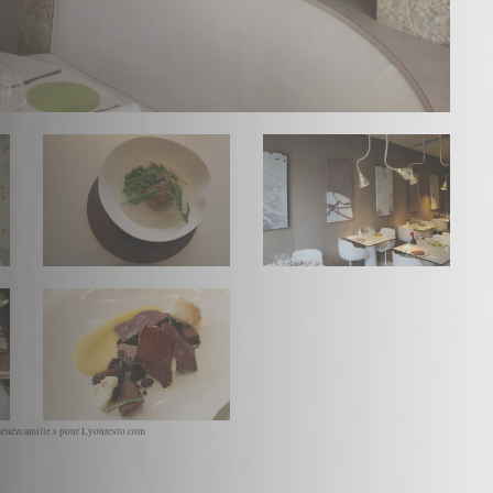
enezcamille.s pour Lyonresto.com