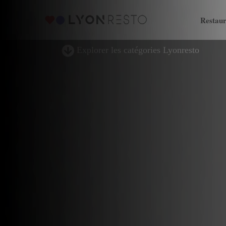
Restaur
Explorer les catégories Lyonresto