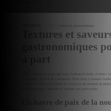
Donner mon avis
PRAIRIAL
-
17,9
-
restaurant gastronomique
/20
Textures et saveur
gastronomiques p
à part
Enfin... Depuis le temps que nous voulions le tester, et bien c’es
mai dernier, le jeudi de l’ascension. Nous nous y sommes rendu
semaine, le midi, cela permet de s’octroyer un moment de plaisir
un service soigné, agréable et souriant aux petits soins...
Un havre de paix de la no