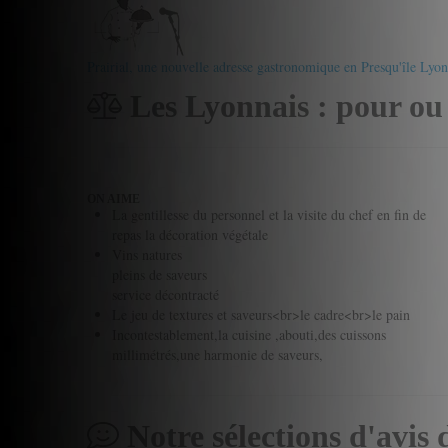
Prairial, une nouvelle adresse gastronomique en Presqu'île Lyon
Les Lyonnais : pour ou
ON AIME
La gentillesse du personnel et la visite du chef en fin de
repas la décoration végétale
Vins natures
pleins de saveurs
service décontracté
Le jeu de textures et saveurs<br>le cadre<br>le pain
Incontestablement,la cuisine ,abouti,des cuissons
millimétrés,une harmonie de saveurs,
Notre sélections d'avis 