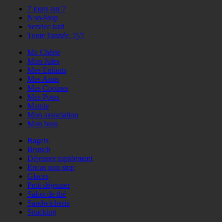
7 jours sur 7
Non-Stop
Service tard
Toute l'année, 7j/7
Ma Chérie
Mon Jules
Mes Enfants
Mes Amis
Mes Copines
Mes Potes
Mamie
Mon association
Mon boss
Bagels
Brunch
Déjeuner rapidement
Encas non stop
Glaces
Petit déjeuner
Salon de thé
Sandwicherie
Snacking