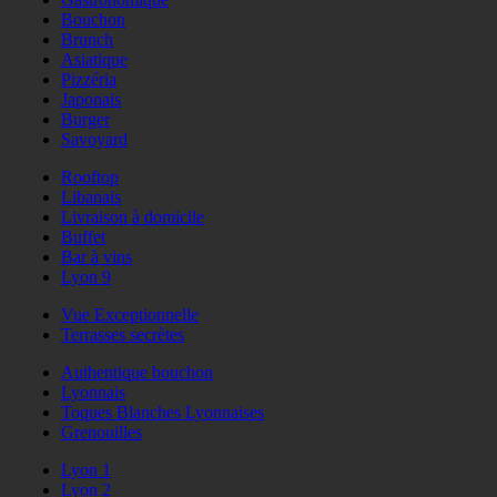
Bouchon
Brunch
Asiatique
Pizzéria
Japonais
Burger
Savoyard
Rooftop
Libanais
Livraison à domicile
Buffet
Bar à vins
Lyon 9
Vue Exceptionnelle
Terrasses secrètes
Authentique bouchon
Lyonnais
Toques Blanches Lyonnaises
Grenouilles
Lyon 1
Lyon 2