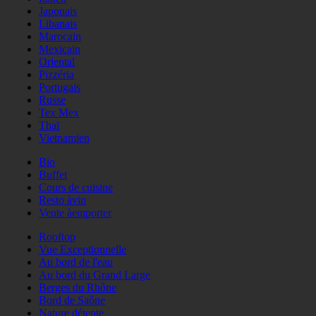
Japonais
Libanais
Marocain
Mexicain
Oriental
Pizzéria
Portugais
Russe
Tex Mex
Thaï
Vietnamien
Bio
Buffet
Cours de cuisine
Resto àvin
Vente àemporter
Rooftop
Vue Exceptionnelle
Au bord de l'eau
Au bord du Grand Large
Berges du Rhône
Bord de Saône
Nature détente