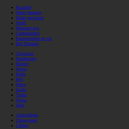
Karaoké
Diner dansant
Diner spectacle
Festif
Musique live
Catherinettes
Enterrements de vie
Bar Dansant
Couscous
Hamburger
Burger
Nems
Paëla
Phö
Pizza
Sushi
Tajine
Tapas
Wok
Andouillette
Choucroute
Crêpes