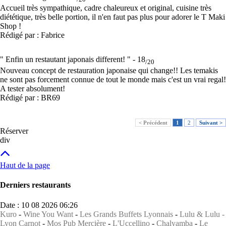
Accueil très sympathique, cadre chaleureux et original, cuisine très
diététique, très belle portion, il n'en faut pas plus pour adorer le T Maki
Shop !
Rédigé par : Fabrice
" Enfin un restautant japonais different! " -
18
/20
Nouveau concept de restauration japonaise qui change!! Les temakis
ne sont pas forcement connue de tout le monde mais c'est un vrai regal!
A tester absolument!
Rédigé par : BR69
< Précédent
1
2
Suivant >
Réserver
div
Haut de la page
Derniers restaurants
Date : 10 08 2026 06:26
Kuro
-
Wine You Want
-
Les Grands Buffets Lyonnais
-
Lulu & Lulu -
Lyon Carnot
-
Mos Pub Mercière
-
L'Uccellino
-
Chalyamba
-
Le