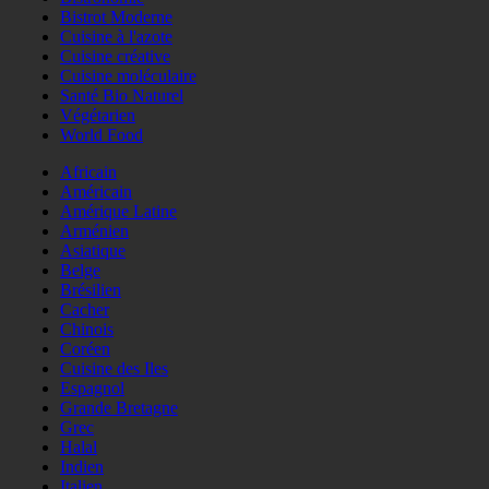
Bistrot Moderne
Cuisine à l'azote
Cuisine créative
Cuisine moléculaire
Santé Bio Naturel
Végétarien
World Food
Africain
Américain
Amérique Latine
Arménien
Asiatique
Belge
Brésilien
Cacher
Chinois
Coréen
Cuisine des Iles
Espagnol
Grande Bretagne
Grec
Halal
Indien
Italien