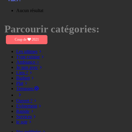
Aucun résultat
Parcourir catégories:
Coup de
2021
Les ultimes
Type cuisine
Ambiance >
Je suis avec
Lieu ?
Budget
Plat
Terrasses
Ouvert ?
Evènement
Rapide
Services
le soir
Vos préférées