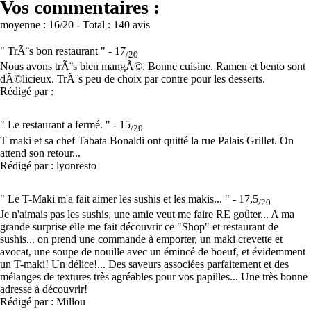
Vos commentaires :
moyenne :
16
/20
- Total :
140 avis
" TrÃ¨s bon restaurant " -
17
/20
Nous avons trÃ¨s bien mangÃ©. Bonne cuisine. Ramen et bento sont
dÃ©licieux. TrÃ¨s peu de choix par contre pour les desserts.
Rédigé par :
" Le restaurant a fermé. " -
15
/20
T maki et sa chef Tabata Bonaldi ont quitté la rue Palais Grillet. On
attend son retour...
Rédigé par : lyonresto
" Le T-Maki m'a fait aimer les sushis et les makis... " -
17,5
/20
Je n'aimais pas les sushis, une amie veut me faire RE goûter... A ma
grande surprise elle me fait découvrir ce "Shop" et restaurant de
sushis... on prend une commande à emporter, un maki crevette et
avocat, une soupe de nouille avec un émincé de boeuf, et évidemment
un T-maki! Un délice!... Des saveurs associées parfaitement et des
mélanges de textures très agréables pour vos papilles... Une très bonne
adresse à découvrir!
Rédigé par : Millou