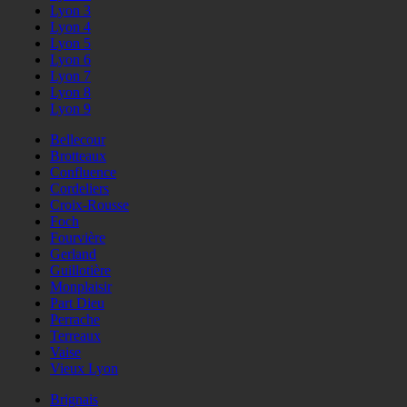
Lyon 3
Lyon 4
Lyon 5
Lyon 6
Lyon 7
Lyon 8
Lyon 9
Bellecour
Brotteaux
Confluence
Cordeliers
Croix-Rousse
Foch
Fourvière
Gerland
Guillotière
Monplaisir
Part Dieu
Perrache
Terreaux
Vaise
Vieux Lyon
Brignais