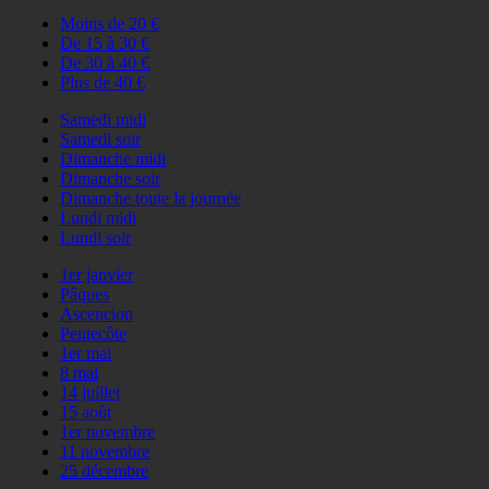
Moins de 20 €
De 15 à 30 €
De 30 à 40 €
Plus de 40 €
Samedi midi
Samedi soir
Dimanche midi
Dimanche soir
Dimanche toute la journée
Lundi midi
Lundi soir
1er janvier
Pâques
Ascencion
Pentecôte
1er mai
8 mai
14 juillet
15 août
1er novembre
11 novembre
25 décembre