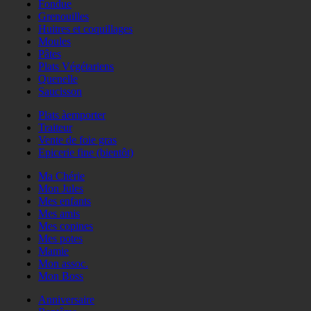
Fondue
Grenouilles
Huitres et coquillages
Moules
Pâtes
Plats Végétariens
Quenelle
Saucisson
Plats àemporter
Traiteur
Vente de foie gras
Epicerie fine (bientôt)
Ma Chérie
Mon Jules
Mes enfants
Mes amis
Mes copines
Mes potes
Mamie
Mon assoc.
Mon Boss
Anniversaire