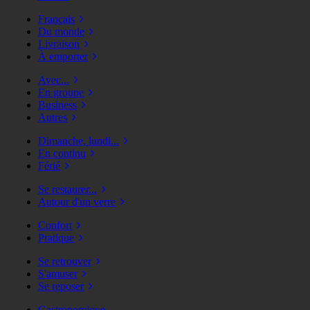
Français
Du monde
Livraison
À emporter
Avec...
En groupe
Business
Autres
Dimanche, lundi...
En continu
Férié
Se restaurer...
Autour d'un verre
Confort
Pratique
Se retrouver
S'amuser
Se reposer
Gastronomique