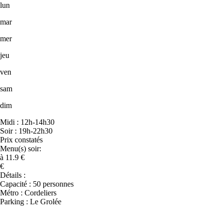
lun
mar
mer
jeu
ven
sam
dim
Midi : 12h-14h30
Soir : 19h-22h30
Prix constatés
Menu(s) soir:
à 11.9 €
€
Détails :
Capacité : 50 personnes
Métro : Cordeliers
Parking : Le Grolée