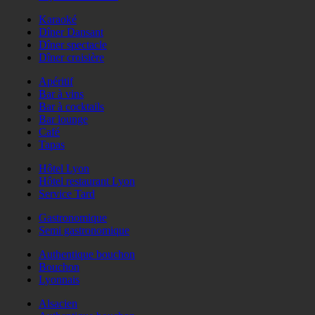
Karaoké
Dîner Dansant
Dîner spectacle
Dîner croisière
Apéritif
Bar à vins
Bar à cocktails
Bar lounge
Café
Tapas
Hôtel Lyon
Hôtel restaurant Lyon
Service Tard
Gastronomique
Semi gastronomique
Authentique bouchon
Bouchon
Lyonnais
Alsacien