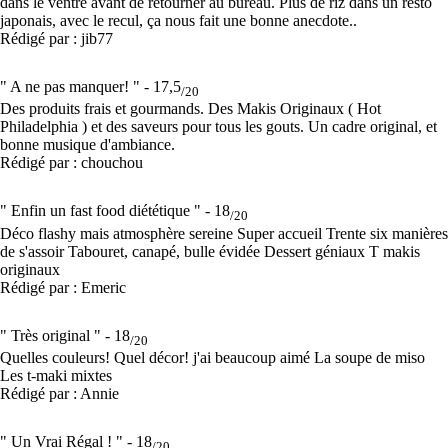
dans le ventre avant de retourner au bureau. Plus de riz dans un resto
japonais, avec le recul, ça nous fait une bonne anecdote..
Rédigé par : jib77
" A ne pas manquer! " -
17,5
/20
Des produits frais et gourmands. Des Makis Originaux ( Hot
Philadelphia ) et des saveurs pour tous les gouts. Un cadre original, et
bonne musique d'ambiance.
Rédigé par : chouchou
" Enfin un fast food diététique " -
18
/20
Déco flashy mais atmosphère sereine Super accueil Trente six manières
de s'assoir Tabouret, canapé, bulle évidée Dessert géniaux T makis
originaux
Rédigé par : Emeric
" Très original " -
18
/20
Quelles couleurs! Quel décor! j'ai beaucoup aimé La soupe de miso
Les t-maki mixtes
Rédigé par : Annie
" Un Vrai Régal ! " -
18
/20