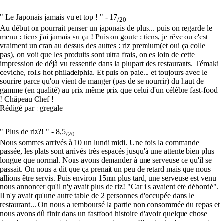
" Le Japonais jamais vu et top ! " -
17
/20
Au début on pourrait penser un japonais de plus... puis on regarde le
menu : tiens j'ai jamais vu ça ! Puis on goute : tiens, je rêve ou c'est
vraiment un cran au dessus des autres : riz premium(et oui ça colle
pas), on voit que les produits sont ultra frais, on es loin de cette
impression de déjà vu ressentie dans la plupart des restaurants. Témaki
ceviche, rolls hot philadelphia. Et puis on paie... et toujours avec le
sourire parce qu'on vient de manger (pas de se nourrir) du haut de
gamme (en qualité) au prix même prix que celui d'un célèbre fast-food
! Châpeau Chef !
Rédigé par : gregale
" Plus de riz?! " -
8,5
/20
Nous sommes arrivés à 10 un lundi midi. Une fois la commande
passée, les plats sont arrivés très espacés jusqu'à une attente bien plus
longue que normal. Nous avons demander à une serveuse ce qu'il se
passait. On nous a dit que ça prenait un peu de retard mais que nous
allions être servis. Puis environ 15mn plus tard, une serveuse est venu
nous annoncer qu'il n'y avait plus de riz! "Car ils avaient été débordé".
Il n'y avait qu'une autre table de 2 personnes d'occupée dans le
restaurant... On nous a remboursé la partie non consommée du repas et
nous avons dû finir dans un fastfood histoire d'avoir quelque chose