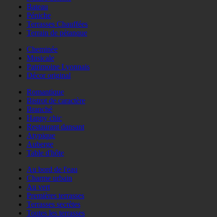
Bateau
Péniche
Terrasses Chauffées
Terrain de pétanque
Cheminée
Musicale
Patrimoine Lyonnais
Décor original
Romantique
Bistrot de caractère
Branché
Happy chic
Restaurant dansant
Atypique
Auberge
Table d'hôte
Au bord de l'eau
Charme urbain
Au vert
Premières terrasses
Terrasses secrètes
Toutes les terrasses