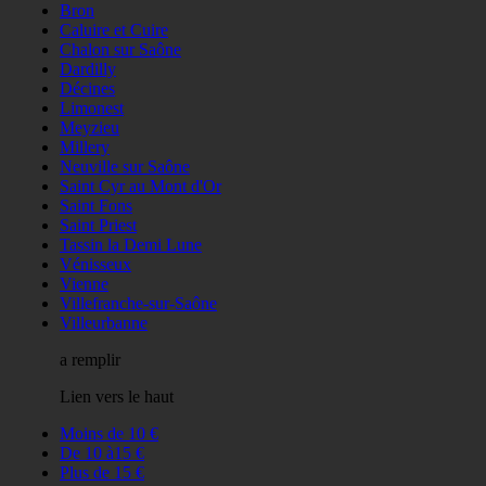
Bron
Caluire et Cuire
Chalon sur Saône
Dardilly
Décines
Limonest
Meyzieu
Millery
Neuville sur Saône
Saint Cyr au Mont d'Or
Saint Fons
Saint Priest
Tassin la Demi Lune
Vénisseux
Vienne
Villefranche-sur-Saône
Villeurbanne
a remplir
Lien vers le haut
Moins de 10 €
De 10 à15 €
Plus de 15 €