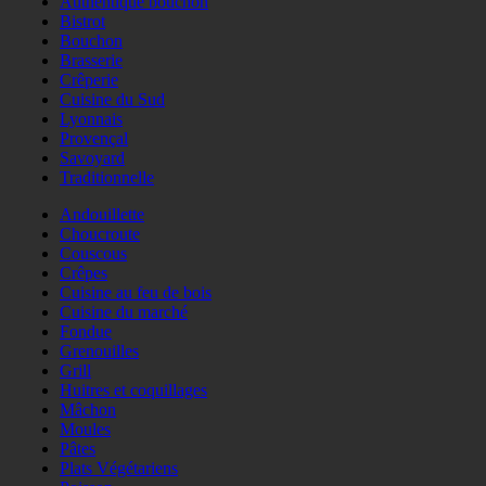
Authentique bouchon
Bistrot
Bouchon
Brasserie
Crêperie
Cuisine du Sud
Lyonnais
Provençal
Savoyard
Traditionnelle
Andouillette
Choucroute
Couscous
Crêpes
Cuisine au feu de bois
Cuisine du marché
Fondue
Grenouilles
Grill
Huitres et coquillages
Mâchon
Moules
Pâtes
Plats Végétariens