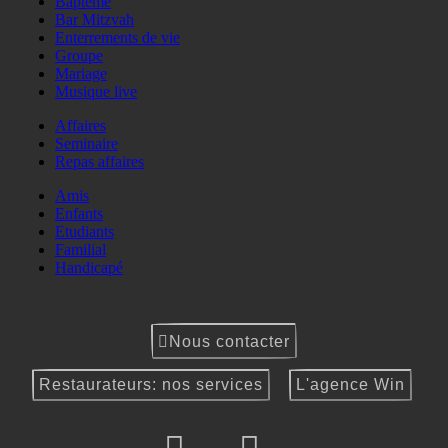
Baptême
Bar Mitzvah
Enterrements de vie
Groupe
Mariage
Musique live
Affaires
Seminaire
Repas affaires
Amis
Enfants
Etudiants
Familial
Handicapé
Nous contacter
Restaurateurs: nos services
L'agence Win