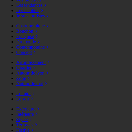
Les tendances
Les insolites
Je suis touristes
Gastronomique
Bouchon
Française
Du monde
Contemporaine
Concept
Arrondissement
Quartier
Autour de lyon
Zone
Autour de moi
Le midi
Le soir
Extérieure
Intérieure
Stylée
Terrasses
Festive