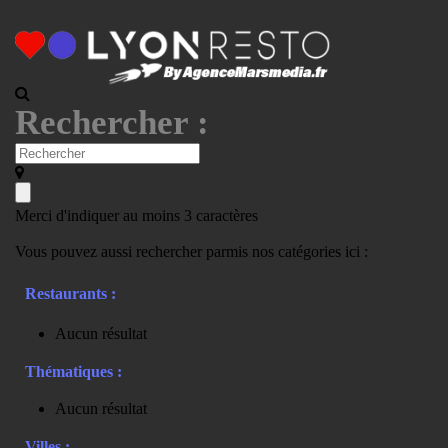
Rechercher :
Merci d'indiquer au moins 3 caractères
Vous pouvez aussi rechercher parmis nos catégories ici :
Restaurants :
Aucun résultat
Thématiques :
Aucun résultat
Villes :