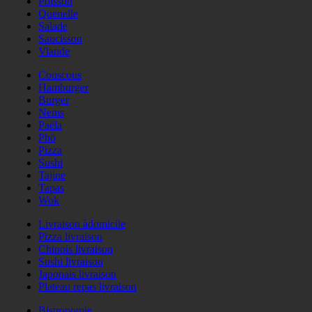
Poisson
Quenelle
Salade
Saucisson
Viande
Couscous
Hamburger
Burger
Nems
Paëla
Phö
Pizza
Sushi
Tajine
Tapas
Wok
Livraison àdomicile
Pizza livraison
Chinois livraison
Sushi livraison
Japonais livraison
Plateau repas livraison
Bistronomie