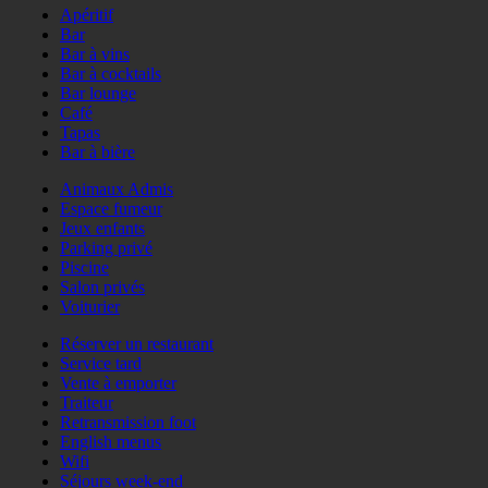
Apéritif
Bar
Bar à vins
Bar à cocktails
Bar lounge
Café
Tapas
Bar à bière
Animaux Admis
Espace fumeur
Jeux enfants
Parking privé
Piscine
Salon privés
Voiturier
Réserver un restaurant
Service tard
Vente à emporter
Traiteur
Retransmission foot
English menus
Wifi
Séjours week-end