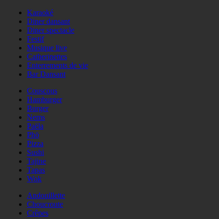
Karaoké
Diner dansant
Diner spectacle
Festif
Musique live
Catherinettes
Enterrements de vie
Bar Dansant
Couscous
Hamburger
Burger
Nems
Paëla
Phö
Pizza
Sushi
Tajine
Tapas
Wok
Andouillette
Choucroute
Crêpes