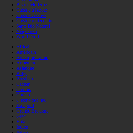
Bistrot Moderne
Cuisine à l'azote
Cuisine créative
Cuisine moléculaire
Santé Bio Naturel
Végétarien
World Food
Africain
Américain
Amérique Latine
Arménien
Asiatique
Belge
Brésilien
Cacher
Chinois
Coréen
Cuisine des Iles
Espagnol
Grande Bretagne
Grec
Halal
Indien
Italien