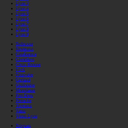
Lyon 3
Lyon 4
Lyon 5
Lyon 6
Lyon 7
Lyon 8
Lyon 9
Bellecour
Brotteaux
Confluence
Cordeliers
Croix-Rousse
Foch
Fourvière
Gerland
Guillotière
Monplaisir
Part Dieu
Perrache
Terreaux
Vaise
Vieux Lyon
Brignais