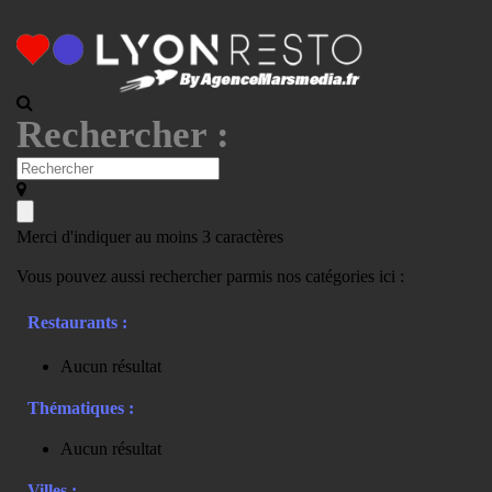
Rechercher :
Merci d'indiquer au moins 3 caractères
Vous pouvez aussi rechercher parmis nos catégories ici :
Restaurants :
Aucun résultat
Thématiques :
Aucun résultat
Villes :