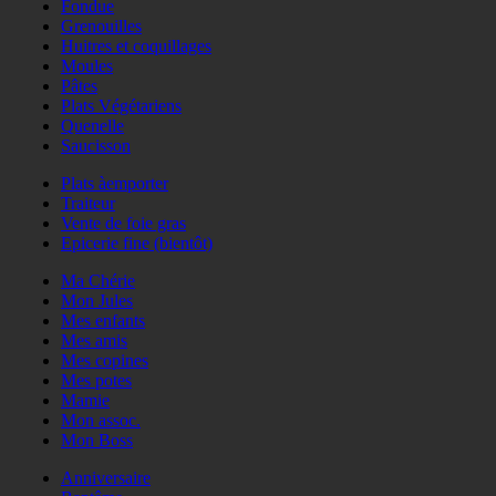
Fondue
Grenouilles
Huitres et coquillages
Moules
Pâtes
Plats Végétariens
Quenelle
Saucisson
Plats àemporter
Traiteur
Vente de foie gras
Epicerie fine (bientôt)
Ma Chérie
Mon Jules
Mes enfants
Mes amis
Mes copines
Mes potes
Mamie
Mon assoc.
Mon Boss
Anniversaire