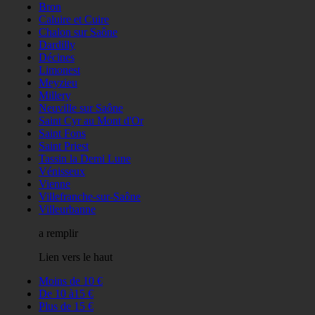
Bron
Caluire et Cuire
Chalon sur Saône
Dardilly
Décines
Limonest
Meyzieu
Millery
Neuville sur Saône
Saint Cyr au Mont d'Or
Saint Fons
Saint Priest
Tassin la Demi Lune
Vénisseux
Vienne
Villefranche-sur-Saône
Villeurbanne
a remplir
Lien vers le haut
Moins de 10 €
De 10 à15 €
Plus de 15 €