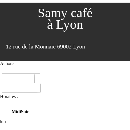
Samy café
à Lyon
12 rue de la Monnaie 69002 Lyon
Actions
04 72 41 01 31
ITINERAIRE
DONNER AVIS
Horaires :
Midi
Soir
lun