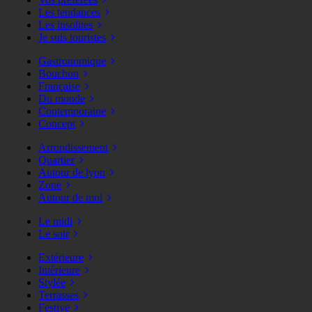
Les tendances
Les insolites
Je suis touristes
Gastronomique
Bouchon
Française
Du monde
Contemporaine
Concept
Arrondissement
Quartier
Autour de lyon
Zone
Autour de moi
Le midi
Le soir
Extérieure
Intérieure
Stylée
Terrasses
Festive