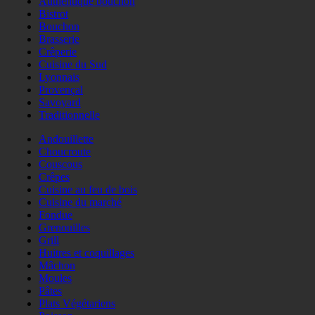
Authentique bouchon
Bistrot
Bouchon
Brasserie
Crêperie
Cuisine du Sud
Lyonnais
Provençal
Savoyard
Traditionnelle
Andouillette
Choucroute
Couscous
Crêpes
Cuisine au feu de bois
Cuisine du marché
Fondue
Grenouilles
Grill
Huitres et coquillages
Mâchon
Moules
Pâtes
Plats Végétariens