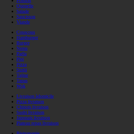
Poisson
Quenelle
Salade
Saucisson
Viande
Couscous
Hamburger
Burger
Nems
Paëla
Phö
Pizza
Sushi
Tajine
Tapas
Wok
Livraison àdomicile
Pizza livraison
Chinois livraison
Sushi livraison
Japonais livraison
Plateau repas livraison
Bistronomie