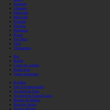
Japonais
Libanais
Marocain
Mexicain
Oriental
Pizzéria
Portugais
Russe
Tex Mex
Thaï
Vietnamien
Bio
Buffet
Cours de cuisine
Resto àvin
Vente àemporter
Rooftop
Vue Exceptionnelle
Au bord de l'eau
Au bord du Grand Large
Berges du Rhône
Bord de Saône
Nature détente