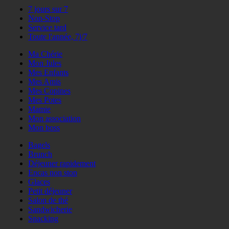
7 jours sur 7
Non-Stop
Service tard
Toute l'année, 7j/7
Ma Chérie
Mon Jules
Mes Enfants
Mes Amis
Mes Copines
Mes Potes
Mamie
Mon association
Mon boss
Bagels
Brunch
Déjeuner rapidement
Encas non stop
Glaces
Petit déjeuner
Salon de thé
Sandwicherie
Snacking