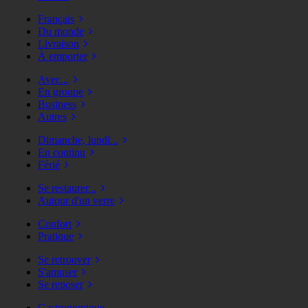
Français
Du monde
Livraison
À emporter
Avec...
En groupe
Business
Autres
Dimanche, lundi...
En continu
Férié
Se restaurer...
Autour d'un verre
Confort
Pratique
Se retrouver
S'amuser
Se reposer
Gastronomique