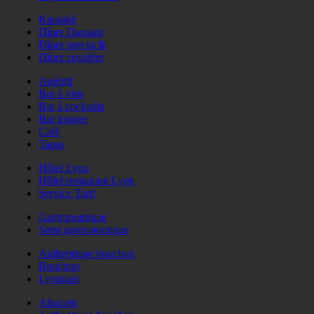
Karaoké
Dîner Dansant
Dîner spectacle
Dîner croisière
Apéritif
Bar à vins
Bar à cocktails
Bar lounge
Café
Tapas
Hôtel Lyon
Hôtel restaurant Lyon
Service Tard
Gastronomique
Semi gastronomique
Authentique bouchon
Bouchon
Lyonnais
Alsacien