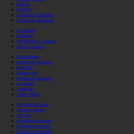
Bateau
Péniche
Terrasses Chauffées
Terrain de pétanque
Cheminée
Musicale
Patrimoine Lyonnais
Décor original
Romantique
Bistrot de caractère
Branché
Happy chic
Restaurant dansant
Atypique
Auberge
Table d'hôte
Au bord de l'eau
Charme urbain
Au vert
Premières terrasses
Terrasses secrètes
Toutes les terrasses