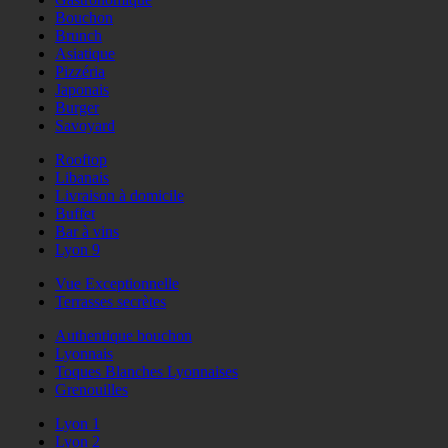
Bouchon
Brunch
Asiatique
Pizzéria
Japonais
Burger
Savoyard
Rooftop
Libanais
Livraison à domicile
Buffet
Bar à vins
Lyon 9
Vue Exceptionnelle
Terrasses secrètes
Authentique bouchon
Lyonnais
Toques Blanches Lyonnaises
Grenouilles
Lyon 1
Lyon 2