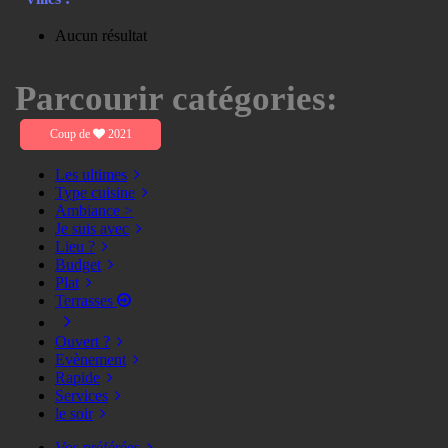
Aucun résultat
Parcourir catégories:
Coup de
2021
Les ultimes
Type cuisine
Ambiance >
Je suis avec
Lieu ?
Budget
Plat
Terrasses
Ouvert ?
Evènement
Rapide
Services
le soir
Vos préférées