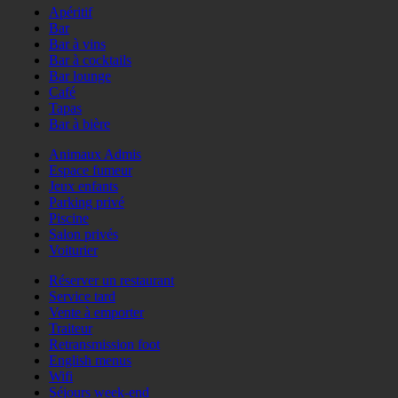
Apéritif
Bar
Bar à vins
Bar à cocktails
Bar lounge
Café
Tapas
Bar à bière
Animaux Admis
Espace fumeur
Jeux enfants
Parking privé
Piscine
Salon privés
Voiturier
Réserver un restaurant
Service tard
Vente à emporter
Traiteur
Retransmission foot
English menus
Wifi
Séjours week-end