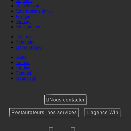
Baptême
Bar Mitzvah
Enterrements de vie
Groupe
Mariage
Musique live
Affaires
Seminaire
Repas affaires
Amis
Enfants
Etudiants
Familial
Handicapé
Nous contacter
Restaurateurs: nos services
L'agence Win