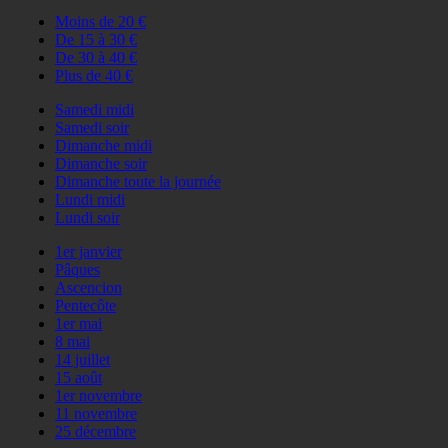
Moins de 20 €
De 15 à 30 €
De 30 à 40 €
Plus de 40 €
Samedi midi
Samedi soir
Dimanche midi
Dimanche soir
Dimanche toute la journée
Lundi midi
Lundi soir
1er janvier
Pâques
Ascencion
Pentecôte
1er mai
8 mai
14 juillet
15 août
1er novembre
11 novembre
25 décembre