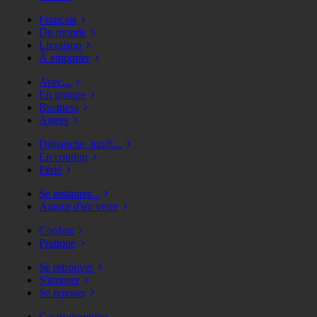
Français
Du monde
Livraison
À emporter
Avec...
En groupe
Business
Autres
Dimanche, lundi...
En continu
Férié
Se restaurer...
Autour d'un verre
Confort
Pratique
Se retrouver
S'amuser
Se reposer
Gastronomique