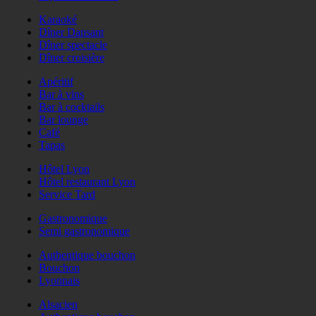
Karaoké
Dîner Dansant
Dîner spectacle
Dîner croisière
Apéritif
Bar à vins
Bar à cocktails
Bar lounge
Café
Tapas
Hôtel Lyon
Hôtel restaurant Lyon
Service Tard
Gastronomique
Semi gastronomique
Authentique bouchon
Bouchon
Lyonnais
Alsacien