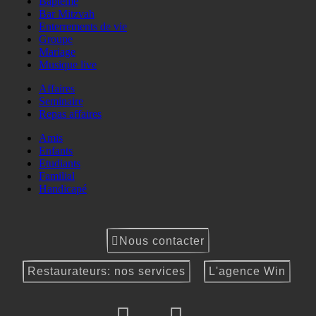
Baptême
Bar Mitzvah
Enterrements de vie
Groupe
Mariage
Musique live
Affaires
Seminaire
Repas affaires
Amis
Enfants
Etudiants
Familial
Handicapé
Nous contacter
Restaurateurs: nos services
L'agence Win