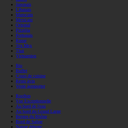
Japonais
Libanais
Marocain
Mexicain
Oriental
Pizzéria
Portugais
Russe
Tex Mex
Thaï
Vietnamien
Bio
Buffet
Cours de cuisine
Resto àvin
Vente àemporter
Rooftop
Vue Exceptionnelle
Au bord de l'eau
Au bord du Grand Large
Berges du Rhône
Bord de Saône
Nature détente