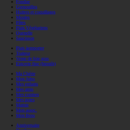
Fondue
Grenouilles
Huitres et coquillages
Moules
Pâtes
Plats Végétariens
Quenelle
Saucisson
Plats àemporter
Traiteur
Vente de foie gras
Epicerie fine (bientôt)
Ma Chérie
Mon Jules
Mes enfants
Mes amis
Mes copines
Mes potes
Mamie
Mon assoc.
Mon Boss
Anniversaire