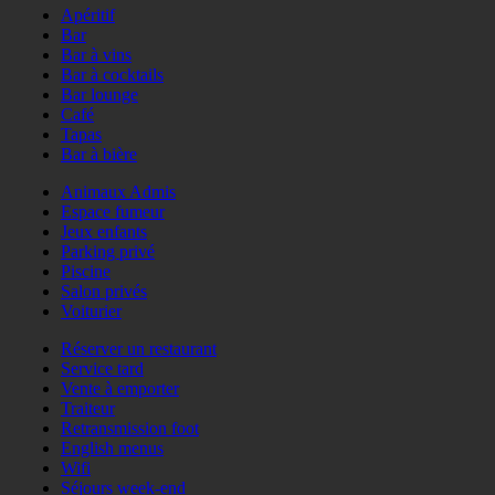
Apéritif
Bar
Bar à vins
Bar à cocktails
Bar lounge
Café
Tapas
Bar à bière
Animaux Admis
Espace fumeur
Jeux enfants
Parking privé
Piscine
Salon privés
Voiturier
Réserver un restaurant
Service tard
Vente à emporter
Traiteur
Retransmission foot
English menus
Wifi
Séjours week-end