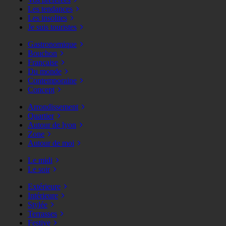
Les tendances
Les insolites
Je suis touristes
Gastronomique
Bouchon
Française
Du monde
Contemporaine
Concept
Arrondissement
Quartier
Autour de lyon
Zone
Autour de moi
Le midi
Le soir
Extérieure
Intérieure
Stylée
Terrasses
Festive