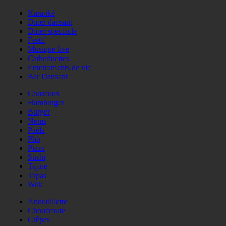
Karaoké
Diner dansant
Diner spectacle
Festif
Musique live
Catherinettes
Enterrements de vie
Bar Dansant
Couscous
Hamburger
Burger
Nems
Paëla
Phö
Pizza
Sushi
Tajine
Tapas
Wok
Andouillette
Choucroute
Crêpes