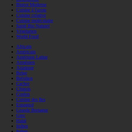
Bistrot Moderne
Cuisine à l'azote
Cuisine créative
Cuisine moléculaire
Santé Bio Naturel
Végétarien
World Food
Africain
Américain
Amérique Latine
Arménien
Asiatique
Belge
Brésilien
Cacher
Chinois
Coréen
Cuisine des Iles
Espagnol
Grande Bretagne
Grec
Halal
Indien
Italien