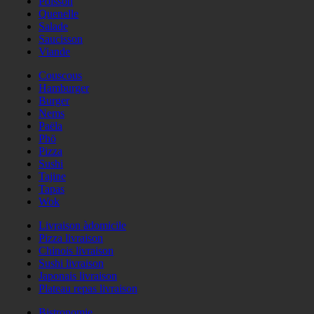
Poisson
Quenelle
Salade
Saucisson
Viande
Couscous
Hamburger
Burger
Nems
Paëla
Phö
Pizza
Sushi
Tajine
Tapas
Wok
Livraison àdomicile
Pizza livraison
Chinois livraison
Sushi livraison
Japonais livraison
Plateau repas livraison
Bistronomie