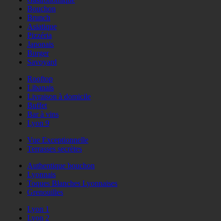
Bouchon
Brunch
Asiatique
Pizzéria
Japonais
Burger
Savoyard
Rooftop
Libanais
Livraison à domicile
Buffet
Bar à vins
Lyon 9
Vue Exceptionnelle
Terrasses secrètes
Authentique bouchon
Lyonnais
Toques Blanches Lyonnaises
Grenouilles
Lyon 1
Lyon 2