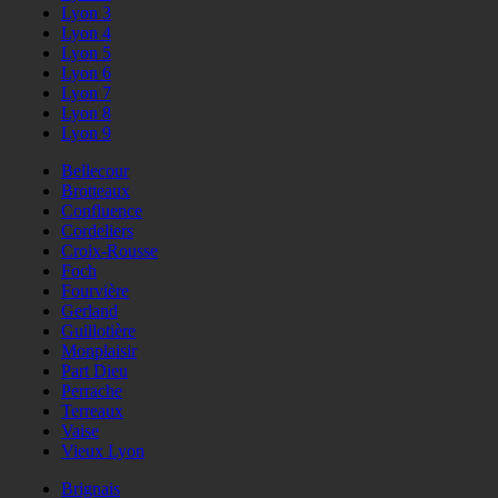
Lyon 3
Lyon 4
Lyon 5
Lyon 6
Lyon 7
Lyon 8
Lyon 9
Bellecour
Brotteaux
Confluence
Cordeliers
Croix-Rousse
Foch
Fourvière
Gerland
Guillotière
Monplaisir
Part Dieu
Perrache
Terreaux
Vaise
Vieux Lyon
Brignais