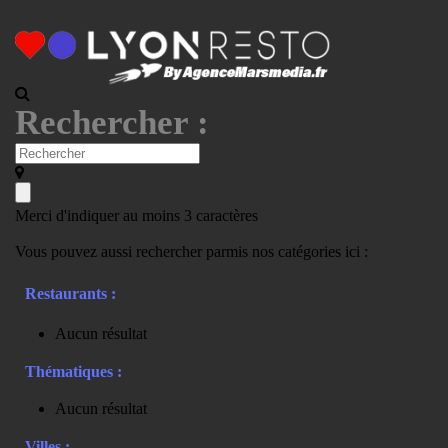
Rechercher :
Merci d'indiquer au moins 3 caractères
Vous pouvez aussi rechercher parmis nos catégories ici :
Restaurants :
Aucun résultat
Thématiques :
Aucun résultat
Villes :