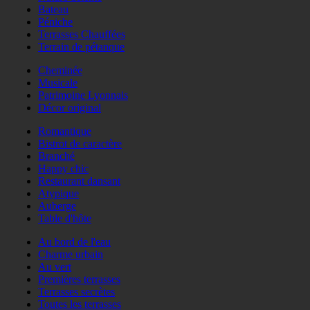
Bateau
Péniche
Terrasses Chauffées
Terrain de pétanque
Cheminée
Musicale
Patrimoine Lyonnais
Décor original
Romantique
Bistrot de caractère
Branché
Happy chic
Restaurant dansant
Atypique
Auberge
Table d'hôte
Au bord de l'eau
Charme urbain
Au vert
Premières terrasses
Terrasses secrètes
Toutes les terrasses