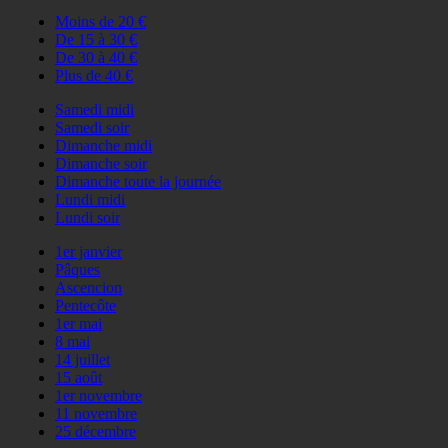
Moins de 20 €
De 15 à 30 €
De 30 à 40 €
Plus de 40 €
Samedi midi
Samedi soir
Dimanche midi
Dimanche soir
Dimanche toute la journée
Lundi midi
Lundi soir
1er janvier
Pâques
Ascencion
Pentecôte
1er mai
8 mai
14 juillet
15 août
1er novembre
11 novembre
25 décembre