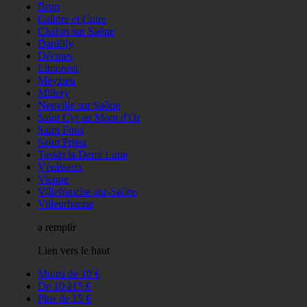
Bron
Caluire et Cuire
Chalon sur Saône
Dardilly
Décines
Limonest
Meyzieu
Millery
Neuville sur Saône
Saint Cyr au Mont d'Or
Saint Fons
Saint Priest
Tassin la Demi Lune
Vénisseux
Vienne
Villefranche-sur-Saône
Villeurbanne
a remplir
Lien vers le haut
Moins de 10 €
De 10 à15 €
Plus de 15 €