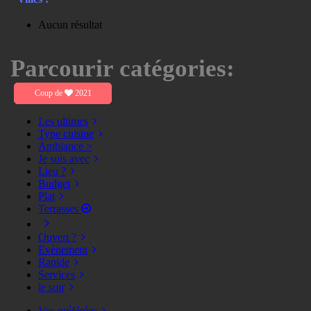
Aucun résultat
Parcourir catégories:
Coup de
2021
Les ultimes
Type cuisine
Ambiance >
Je suis avec
Lieu ?
Budget
Plat
Terrasses
Ouvert ?
Evènement
Rapide
Services
le soir
Vos préférées