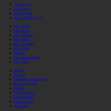
7 jours sur 7
Non-Stop
Service tard
Toute l'année, 7j/7
Ma Chérie
Mon Jules
Mes Enfants
Mes Amis
Mes Copines
Mes Potes
Mamie
Mon association
Mon boss
Bagels
Brunch
Déjeuner rapidement
Encas non stop
Glaces
Petit déjeuner
Salon de thé
Sandwicherie
Snacking