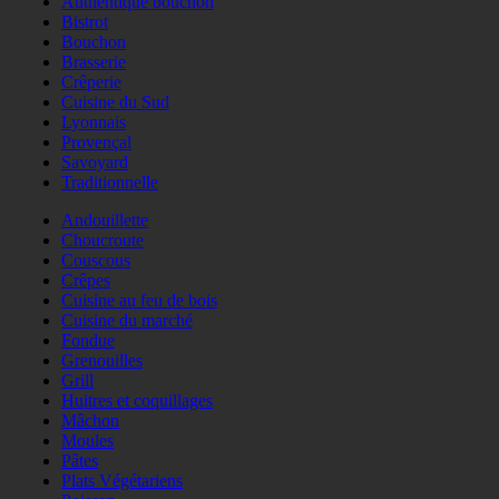
Authentique bouchon
Bistrot
Bouchon
Brasserie
Crêperie
Cuisine du Sud
Lyonnais
Provençal
Savoyard
Traditionnelle
Andouillette
Choucroute
Couscous
Crêpes
Cuisine au feu de bois
Cuisine du marché
Fondue
Grenouilles
Grill
Huitres et coquillages
Mâchon
Moules
Pâtes
Plats Végétariens