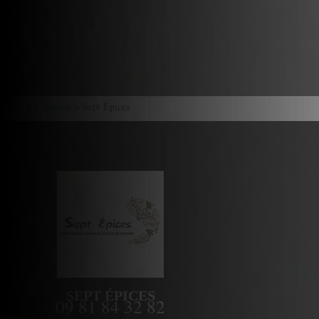
Accueil
>
Brunch
> Sept Épices
SEPT ÉPICES
09 81 84 32 82