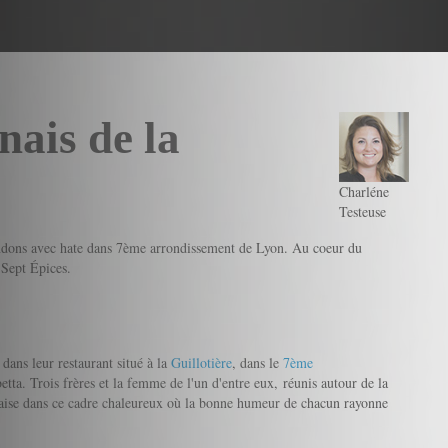
nais de la
Charléne
Testeuse
rendons avec hate dans 7ème arrondissement de Lyon. Au coeur du
 Sept Épices.
 dans leur restaurant situé à la
Guillotière
, dans le
7ème
ta. Trois frères et la femme de l'un d'entre eux, réunis autour de la
 l’aise dans ce cadre chaleureux où la bonne humeur de chacun rayonne