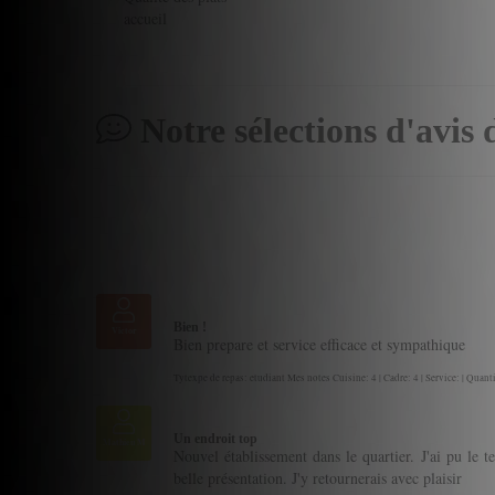
accueil
Notre sélections d'avis 
Bien !
Victor
Bien prepare et service efficace et sympathique
Tytexpe de repas: etudiant Mes notes Cuisine: 4 | Cadre: 4 | Service: | Quanti
Un endroit top
Mathieu M
Nouvel établissement dans le quartier. J'ai pu le te
belle présentation. J'y retournerais avec plaisir