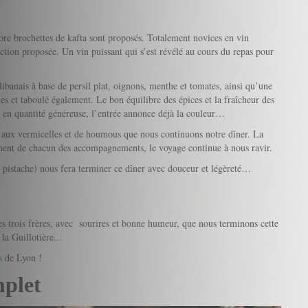
ore brochettes de kafta sont proposés. Totalement novices en vin
ection proposée. Un vin puissant qui s’est révélé au cours du repas pour
 libanais à base de persil plat, oignons, menthe et tomates, ainsi qu’une
es et taboulé également. Le bon équilibre des épices et la fraîcheur des
, en quantité généreuse, l’entrée annonce déjà la couleur…
z aux vermicelles et de houmous que nous continuons notre dîner. La
nnement de chacun des accompagnements, le voyage continue à nous ravir.
de pistache) nous fera terminer ce dîner avec douceur et légèreté…
es trois frères, avec sourires et bonne humeur, que nous terminons cette
a Guillotière...
s
de Lyon !
mplet