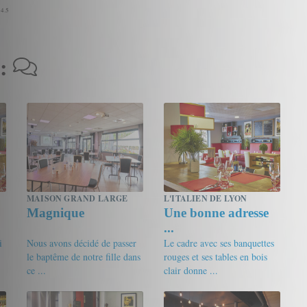
 4.5
 :
MAISON GRAND LARGE
L'ITALIEN DE LYON
Magnique
Une bonne adresse
...
i
Nous avons décidé de passer
Le cadre avec ses banquettes
le baptême de notre fille dans
rouges et ses tables en bois
ce ...
clair donne ...
17.5/20
loic2709
16/20
bobby