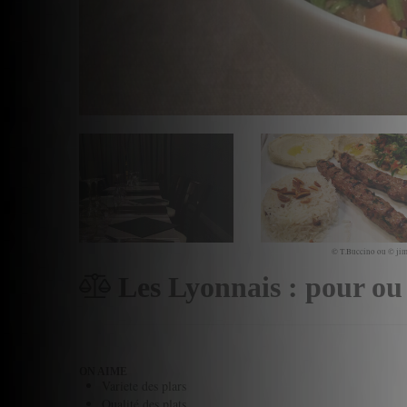
© T.Buccino ou © jim
Les Lyonnais : pour ou
ON AIME
Variete des plars
Qualité des plats