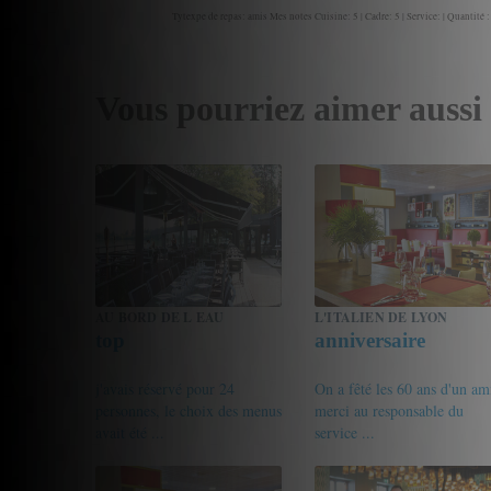
Tytexpe de repas: amis Mes notes Cuisine: 5 | Cadre: 5 | Service: | Quantité :
Vous pourriez aimer aussi
AU BORD DE L EAU
L'ITALIEN DE LYON
top
anniversaire
j'avais réservé pour 24
On a fêté les 60 ans d'un am
personnes, le choix des menus
merci au responsable du
avait été ...
service ...
18.5/20
jeremy1993
18/20
nassy4