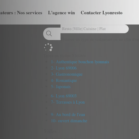
ateurs : Nos services
L'agence win
Contacter Lyonresto
Trouver un type de restaurant en un clin d'oe
Tapez au moins 3 lettres
1- Authentique bouchon lyonnais
2- Lyon 69006
3- Gastronomique
4- Romantique
5- Japonais
6- Lyon 69003
7- Terrasses à Lyon
9- Au bord de l'eau
10- ouvert dimanche
Villes :
Aucun résultat