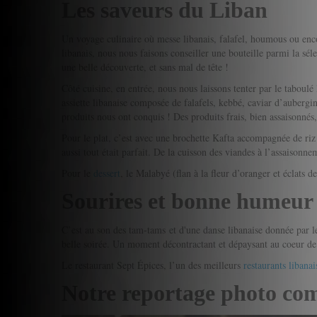
Les saveurs du Liban
Un voyage culinaire où messe libanais, falafel, houmous ou enc
libanais, nous nous faisons conseiller une bouteille parmi la sél
une belle découverte, et sans mal de tête !
Côté cuisine, en entrée, nous nous laissons tenter par le taboulé
assiette libanaise composée de falafels, kebbé, caviar d’aubergin
produits nous ont conquis ! Des produits frais, bien assaisonnés
Pour le plat, c’est avec une brochette Kafta accompagnée de ri
aussi tout était parfait. De la cuisson des viandes à l’assaiso
Pour le
dessert
, le Malabyé (flan à la fleur d’oranger et éclats 
Sourires et bonne humeur
C’est au son des tam-tams et d'une danse libanaise donnée par l
belle soirée. Un moment décontractant et dépaysant au coeur de l
Le restaurant Sept Épices, l’un des meilleurs
restaurants libanai
Notre reportage photo co