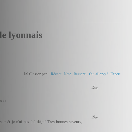
de lyonnais
Classez par :
Récent
Note
Ressenti
Oui allez-y !
Expert
15
/20
té : 4
19
/20
ster êt je n'ai pas été déçu! Tres bonnes saveurs,