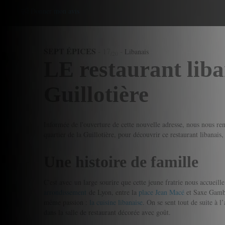
Donner mon avis
SEPT ÉPICES
-
17
-
Libanais
/20
LE restaurant liba
Guillotière
Informée de l'ouverture de cette nouvelle adresse, nous nous 
quartier de la Guillotière, pour découvrir ce restaurant libanais,
Une histoire de famille
C'est avec un large sourire que cette jeune fratrie nous accueille
arrondissement
de Lyon, entre la
place Jean Macé
et Saxe Gambet
même passion :
la cuisine libanaise
. On se sent tout de suite à
dans la salle de restaurant décorée avec goût.