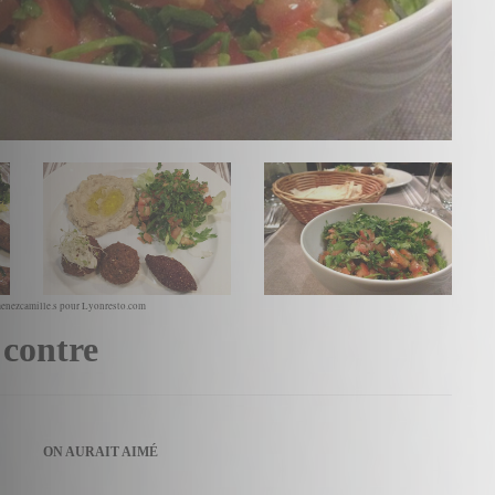
enezcamille.s pour Lyonresto.com
 contre
ON AURAIT AIMÉ