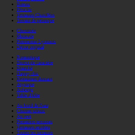
Bateau
Péniche
Terrasses Chauffées
Terrain de pétanque
Cheminée
Musicale
Patrimoine Lyonnais
Décor original
Romantique
Bistrot de caractère
Branché
Happy chic
Restaurant dansant
Atypique
Auberge
Table d'hôte
Au bord de l'eau
Charme urbain
Au vert
Premières terrasses
Terrasses secrètes
Toutes les terrasses