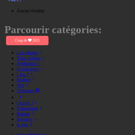
Aucun résultat
Parcourir catégories:
Coup de
2021
Les ultimes
Type cuisine
Ambiance >
Je suis avec
Lieu ?
Budget
Plat
Terrasses
Ouvert ?
Evènement
Rapide
Services
le soir
Vos préférées