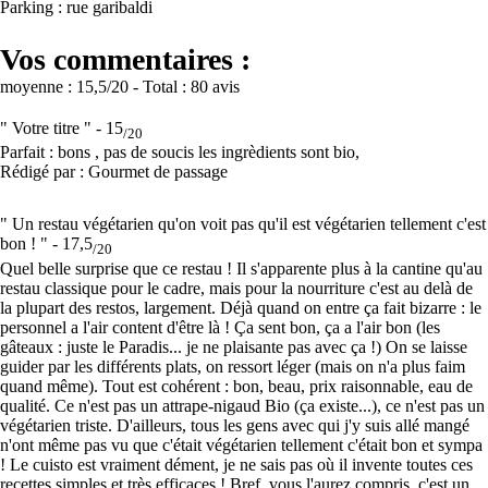
Parking : rue garibaldi
Vos commentaires :
moyenne :
15,5
/20
- Total :
80 avis
" Votre titre " -
15
/20
Parfait : bons , pas de soucis les ingrèdients sont bio,
Rédigé par : Gourmet de passage
" Un restau végétarien qu'on voit pas qu'il est végétarien tellement c'est
bon ! " -
17,5
/20
Quel belle surprise que ce restau ! Il s'apparente plus à la cantine qu'au
restau classique pour le cadre, mais pour la nourriture c'est au delà de
la plupart des restos, largement. Déjà quand on entre ça fait bizarre : le
personnel a l'air content d'être là ! Ça sent bon, ça a l'air bon (les
gâteaux : juste le Paradis... je ne plaisante pas avec ça !) On se laisse
guider par les différents plats, on ressort léger (mais on n'a plus faim
quand même). Tout est cohérent : bon, beau, prix raisonnable, eau de
qualité. Ce n'est pas un attrape-nigaud Bio (ça existe...), ce n'est pas un
végétarien triste. D'ailleurs, tous les gens avec qui j'y suis allé mangé
n'ont même pas vu que c'était végétarien tellement c'était bon et sympa
! Le cuisto est vraiment dément, je ne sais pas où il invente toutes ces
recettes simples et très efficaces ! Bref, vous l'aurez compris, c'est un