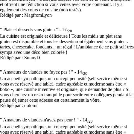
et offrent une réduction si vous venez avec votre contenant. Il y a
également des cours de cuisine (non testés).
Rédigé par : MagfromLyon
" Plats et desserts sans gluten " -
17
/20
La cuisine est originale et délicieuse ! Tous les midis un plat sans
gluten est disponible et tous les desserts sont également sans gluten :
tartes, cheesecake, fondants .. un régal ! L'ambiance de ce petit self très
sympa avec une déco bien colorée !
Rédigé par : SunnyD
" Amateurs de viandes ne fuyez pas ! " -
14
/20
Un accueil sympathique, un concept peu usité (self service même si
vous avez réservé une table), cadre agréable et moderne sans être «
bobo », une cuisine inventive et originale, que demander de plus ? Si
vous cherchez un resto tranquille pour sortir entre collègues pendant la
pause déjeuner cette adresse est certainement la vôtre.
Rédigé par : dolomi
" Amateurs de viandes n'ayez pas peur ! " -
14
/20
Un accueil sympathique, un concept peu usité (self service même si
vous avez réservé une table), cadre agréable et moderne sans être «