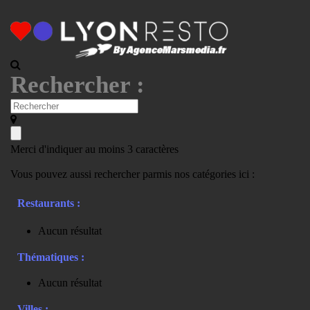
Rechercher :
Merci d'indiquer au moins 3 caractères
Vous pouvez aussi rechercher parmis nos catégories ici :
Restaurants :
Aucun résultat
Thématiques :
Aucun résultat
Villes :