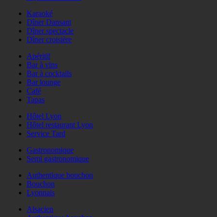
Karaoké
Dîner Dansant
Dîner spectacle
Dîner croisière
Apéritif
Bar à vins
Bar à cocktails
Bar lounge
Café
Tapas
Hôtel Lyon
Hôtel restaurant Lyon
Service Tard
Gastronomique
Semi gastronomique
Authentique bouchon
Bouchon
Lyonnais
Alsacien