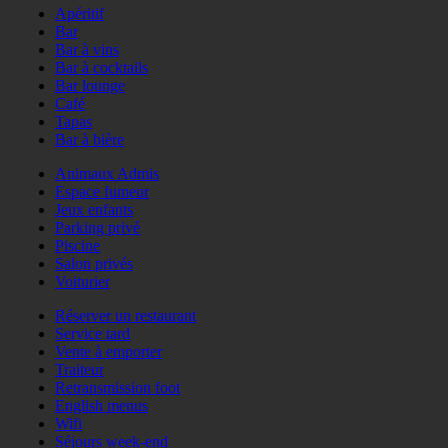
Apéritif
Bar
Bar à vins
Bar à cocktails
Bar lounge
Café
Tapas
Bar à bière
Animaux Admis
Espace fumeur
Jeux enfants
Parking privé
Piscine
Salon privés
Voiturier
Réserver un restaurant
Service tard
Vente à emporter
Traiteur
Retransmission foot
English menus
Wifi
Séjours week-end