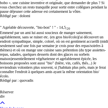
bobo », une cuisine inventive et originale, que demander de plus ? Si
vous cherchez un resto tranquille pour sortir entre collègues pendant la
pause déjeuner cette adresse est certainement la vôtre.
Rédigé par : dolomi
" Agréable découverte, "bio-bon" ! " -
14,5
/20
Emmené par un ami lui aussi soucieux de manger sainement,
agréablement, sans se ruiner etc. (en gros bio/écolo)j'ai découvert un
endroit sympathique, simple, coloré, où on est gentiment accueilli (midi
seulement sauf une fois par semaine je crois pour des repas/soirées à
thèmes) et où on mange une cuisine sans prétention (du type assiettes-
repas, salades, quelques desserts dont des glaces ou sorbets
maison)essentiellement végétarienne et agréablement épicée, les
boissons proposées sont aussi "bio" (bière, vin, cafés, thés...) Je
reviendrais volontiers plus souvent, si j'habitais plus près, mais je ferai
connaître l'endroit à quelques amis ayant la même orientation bio/
écolo.
Rédigé par : quovadis
Réserver
div