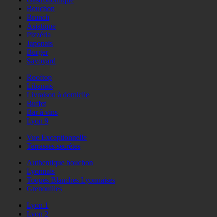
Bouchon
Brunch
Asiatique
Pizzéria
Japonais
Burger
Savoyard
Rooftop
Libanais
Livraison à domicile
Buffet
Bar à vins
Lyon 9
Vue Exceptionnelle
Terrasses secrètes
Authentique bouchon
Lyonnais
Toques Blanches Lyonnaises
Grenouilles
Lyon 1
Lyon 2