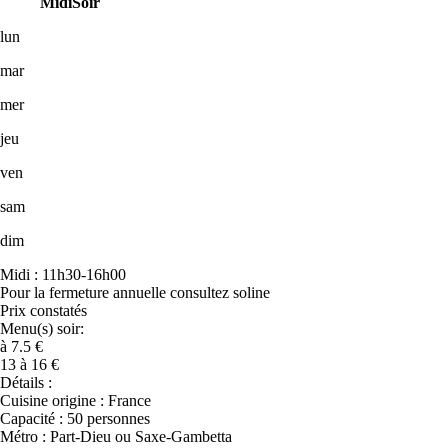
Midi
Soir
lun
mar
mer
jeu
ven
sam
dim
Midi : 11h30-16h00
Pour la fermeture annuelle consultez soline
Prix constatés
Menu(s) soir:
à 7.5 €
13 à 16 €
Détails :
Cuisine origine : France
Capacité : 50 personnes
Métro : Part-Dieu ou Saxe-Gambetta