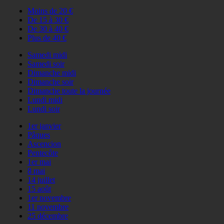
Moins de 20 €
De 15 à 30 €
De 30 à 40 €
Plus de 40 €
Samedi midi
Samedi soir
Dimanche midi
Dimanche soir
Dimanche toute la journée
Lundi midi
Lundi soir
1er janvier
Pâques
Ascencion
Pentecôte
1er mai
8 mai
14 juillet
15 août
1er novembre
11 novembre
25 décembre