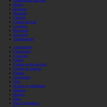
Authentique bouchon
Bistrot
Bouchon
Brasserie
Crêperie
Cuisine du Sud
Lyonnais
Provençal
Savoyard
Traditionnelle
Andouillette
Choucroute
Couscous
Crêpes
Cuisine au feu de bois
Cuisine du marché
Fondue
Grenouilles
Grill
Huitres et coquillages
Mâchon
Moules
Pâtes
Plats Végétariens