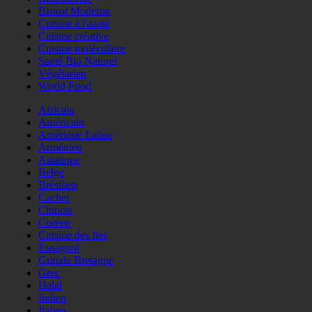
Bistrot Moderne
Cuisine à l'azote
Cuisine créative
Cuisine moléculaire
Santé Bio Naturel
Végétarien
World Food
Africain
Américain
Amérique Latine
Arménien
Asiatique
Belge
Brésilien
Cacher
Chinois
Coréen
Cuisine des Iles
Espagnol
Grande Bretagne
Grec
Halal
Indien
Italien