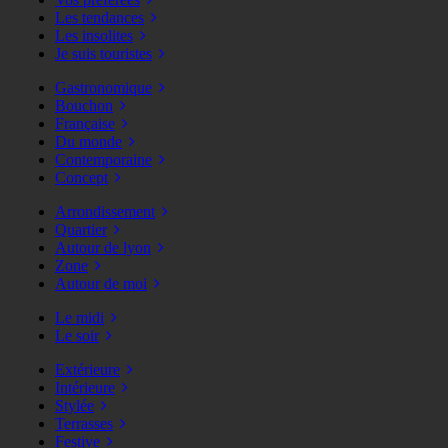
Les tendances
Les insolites
Je suis touristes
Gastronomique
Bouchon
Française
Du monde
Contemporaine
Concept
Arrondissement
Quartier
Autour de lyon
Zone
Autour de moi
Le midi
Le soir
Extérieure
Intérieure
Stylée
Terrasses
Festive