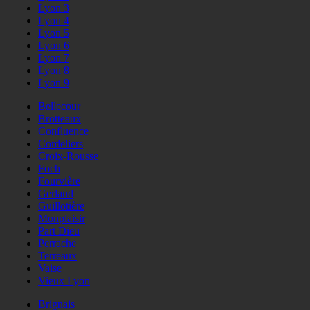
Lyon 3
Lyon 4
Lyon 5
Lyon 6
Lyon 7
Lyon 8
Lyon 9
Bellecour
Brotteaux
Confluence
Cordeliers
Croix-Rousse
Foch
Fourvière
Gerland
Guillotière
Monplaisir
Part Dieu
Perrache
Terreaux
Vaise
Vieux Lyon
Brignais