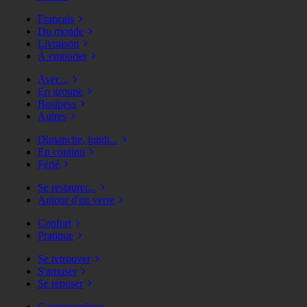
Français
Du monde
Livraison
À emporter
Avec...
En groupe
Business
Autres
Dimanche, lundi...
En continu
Férié
Se restaurer...
Autour d'un verre
Confort
Pratique
Se retrouver
S'amuser
Se reposer
Gastronomique