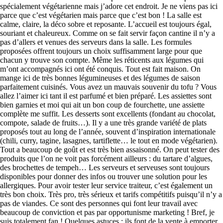
spécialement végétarienne mais j’adore cet endroit. Je ne viens pas ici
parce que c’est végétarien mais parce que c’est bon ! La salle est
calme, claire, la déco sobre et reposante. L’accueil est toujours égal,
souriant et chaleureux. Comme on se fait servir façon cantine il n’y a
pas d’allers et venues des serveurs dans la salle. Les formules
proposées offrent toujours un choix suffisamment large pour que
chacun y trouve son compte. Même les réticents aux légumes qui
m’ont accompagnés ici ont été conquis. Tout est fait maison. On
mange ici de très bonnes légumineuses et des légumes de saison
parfaitement cuisinés. Vous avez un mauvais souvenir du tofu ? Vous
allez l’aimer ici tant il est parfumé et bien préparé. Les assiettes sont
bien garnies et moi qui ait un bon coup de fourchette, une assiette
complète me suffit. Les desserts sont excellents (fondant au chocolat,
compote, salade de fruits…). Il y a une très grande variété de plats
proposés tout au long de l’année, souvent d’inspiration internationale
(chili, curry, tagine, lasagnes, tartiflette… le tout en mode végétarien).
Tout a beaucoup de goût et est très bien assaisonné. On peut tester des
produits que l’on ne voit pas forcément ailleurs : du tartare d’algues,
des brochettes de tempeh… Les serveurs et serveuses sont toujours
disponibles pour donner des infos ou trouver une solution pour les
allergiques. Pour avoir tester leur service traiteur, c’est également un
très bon choix. Très pro, très sérieux et tarifs compétitifs puisqu’il n’y a
pas de viandes. Ce sont des personnes qui font leur travail avec
beaucoup de conviction et pas par opportunisme marketing ! Bref, je
suis totalement fan ! Quelques astuces : ils font de la vente à emporter