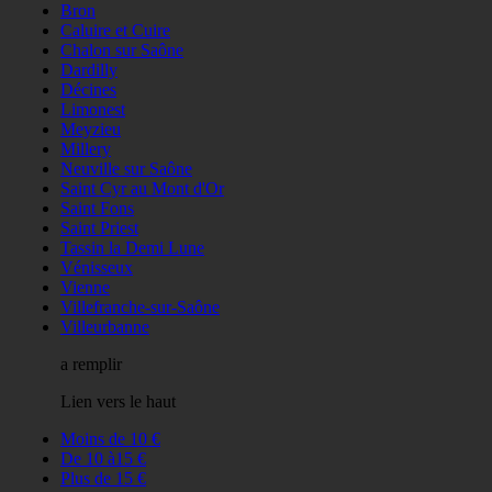
Bron
Caluire et Cuire
Chalon sur Saône
Dardilly
Décines
Limonest
Meyzieu
Millery
Neuville sur Saône
Saint Cyr au Mont d'Or
Saint Fons
Saint Priest
Tassin la Demi Lune
Vénisseux
Vienne
Villefranche-sur-Saône
Villeurbanne
a remplir
Lien vers le haut
Moins de 10 €
De 10 à15 €
Plus de 15 €