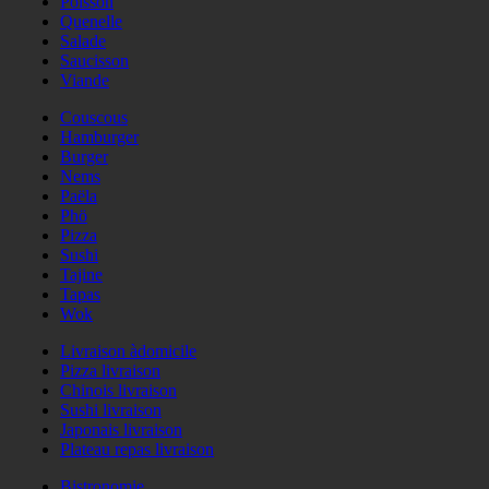
Poisson
Quenelle
Salade
Saucisson
Viande
Couscous
Hamburger
Burger
Nems
Paëla
Phö
Pizza
Sushi
Tajine
Tapas
Wok
Livraison àdomicile
Pizza livraison
Chinois livraison
Sushi livraison
Japonais livraison
Plateau repas livraison
Bistronomie