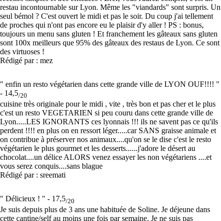
restau incontournable sur Lyon. Même les "viandards" sont surpris. Un
seul bémol ? C'est ouvert le midi et pas le soir. Du coup j'ai tellement
de proches qui n'ont pas encore eu le plaisir d'y aller ! PS : bonus,
toujours un menu sans gluten ! Et franchement les gâteaux sans gluten
sont 100x meilleurs que 95% des gâteaux des restaus de Lyon. Ce sont
des virtuoses !
Rédigé par : mez
" enfin un resto végétarien dans cette grande ville de LYON OUF!!!! "
-
14,5
/20
cuisine très originale pour le midi , vite , très bon et pas cher et le plus
c'est un resto VEGETARIEN si peu couru dans cette grande ville de
Lyon.....LES IGNORANTS ces lyonnais !!! ils ne savent pas ce qu'ils
perdent !!!! en plus on en ressort léger.....car SANS graisse animale et
on contribue à préserver nos animaux....qu'on se le dise c'est le resto
végétarien le plus gourmet et les desserts......j'adore le désert au
chocolat....un délice ALORS venez essayer les non végétariens ....et
vous serez conquis....sans blague
Rédigé par : sreemati
" Délicieux ! " -
17,5
/20
Je suis depuis plus de 3 ans une habituée de Soline. Je déjeune dans
cette cantine/self au moins une fois par semaine. Je ne suis pas