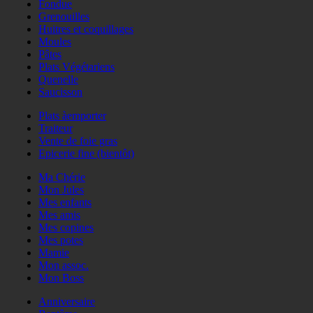
Fondue
Grenouilles
Huitres et coquillages
Moules
Pâtes
Plats Végétariens
Quenelle
Saucisson
Plats àemporter
Traiteur
Vente de foie gras
Epicerie fine (bientôt)
Ma Chérie
Mon Jules
Mes enfants
Mes amis
Mes copines
Mes potes
Mamie
Mon assoc.
Mon Boss
Anniversaire