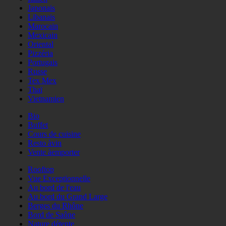
Japonais
Libanais
Marocain
Mexicain
Oriental
Pizzéria
Portugais
Russe
Tex Mex
Thaï
Vietnamien
Bio
Buffet
Cours de cuisine
Resto àvin
Vente àemporter
Rooftop
Vue Exceptionnelle
Au bord de l'eau
Au bord du Grand Large
Berges du Rhône
Bord de Saône
Nature détente