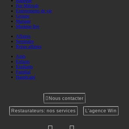
Baptême
Bar Mitzvah
Enterrements de vie
Groupe
Mariage
Musique live
Affaires
Seminaire
Repas affaires
Amis
Enfants
Etudiants
Familial
Handicapé
Nous contacter
Restaurateurs: nos services
L'agence Win