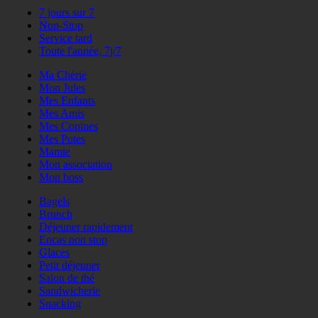
7 jours sur 7
Non-Stop
Service tard
Toute l'année, 7j/7
Ma Chérie
Mon Jules
Mes Enfants
Mes Amis
Mes Copines
Mes Potes
Mamie
Mon association
Mon boss
Bagels
Brunch
Déjeuner rapidement
Encas non stop
Glaces
Petit déjeuner
Salon de thé
Sandwicherie
Snacking