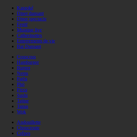
Karaoké
Diner dansant
Diner spectacle
Festif
Musique live
Catherinettes
Enterrements de vie
Bar Dansant
Couscous
Hamburger
Burger
Nems
Paëla
Phö
Pizza
Sushi
Tajine
Tapas
Wok
Andouillette
Choucroute
Crêpes