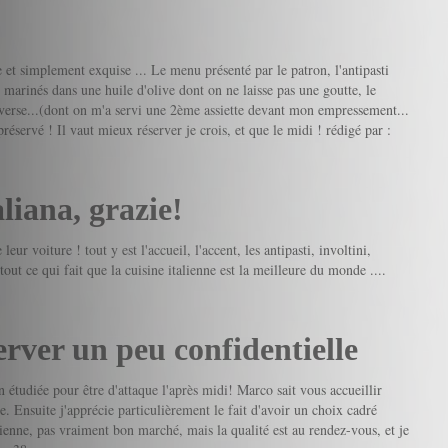
e et simplement exquise ... Le menu présenté par le patron, l'antipasti
s marinés dans une huile d'olive dont on ne laisse pas une goutte, le
enverse...(dont on m'a servi une 2ème assiette devant mon empressement...
préservé ! Il vaut mieux réserver je crois, et que le midi !
rédigé par :
aliana, grazie!
ur voiture ! tout y est l'accueil, l'accent, les antipasti, involtini,
tout ce qui fait que la cuisine italienne est la meilleure du monde ....
rver un peu confidentielle
étudiée pour être d'attaque l'après midi! Marco sait vous accueillir
e. Ensuite j'apprécie particulièrement le fait d'avoir un choix cadré
ienne, pas vraiment bon marché, mais la qualité est au rendez-vous, et je