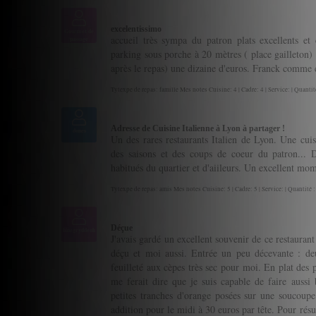
excelentissimo
Gourmet de
accueil très sympa du patron plats excellents et 
passage
parking sous porche à 20 mètres ( place gailleton) v
après le repas) une dizaine d'euros. Franck comme c'
Tytexpe de repas: famille Mes notes Cuisine: 4 | Cadre: 4 | Service: | Quantit
Adresse de Cuisine Italienne à Lyon à partager !
dunes
Un des rares restaurants Italien de Lyon. Une cui
des saisons et des coups de coeur du patron... De
habitués du quartier et d'aiileurs. Un excellent mom
Tytexpe de repas: amis Mes notes Cuisine: 5 | Cadre: 5 | Service: | Quantité :
Déçue
hinegryddeuh
J'avais gardé un excellent souvenir de ce restaurant 
déçu et moi aussi. Entrée un peu décevante : de
feuilleté aux cèpes très sec pour moi. En plat des p
me ferait dire que je suis capable de faire aussi 
petites tranches d'orange posées sur une soucoupe
addition pour le midi à 30 euros par tête. Pour résu