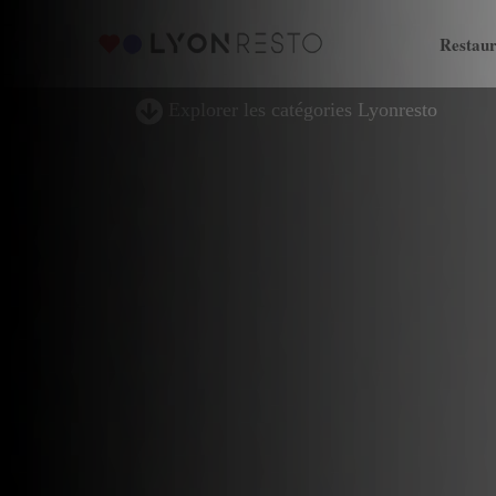
Restaur
Explorer les catégories Lyonresto