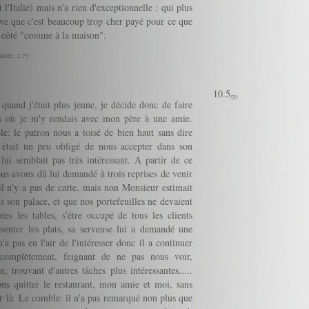
l'Italie) mais n'a rien d'exceptionnelle ; qui plus
uve que c'est beaucoup trop cher payé pour ce que
 le côté "comme à la maison".
ntité : 2.75
10.5
/20
quand j'était plus jeune, je décide donc de faire
mps où je m'y rendais avec mon père à une amie.
e: le patron nous a toisé de bien haut sans dire
l était un peu obligé de nous accepter dans son
ui semblait pas très intéressant. A partir de ce
us avons dû lui demandé à trois reprises de venir
il n'y a pas de carte, mais non Monsieur estimait
 son palace, et que nos portefeuilles ne devaient
es les tables, s'être occupé de tous les clients
senter les plats, sa serveuse lui a demandé une
a pas eu l'air de l'intéresser donc il a continuer
complètement, feignant de ne pas nous voir,
 trouvant d'autres tâches plus intéressantes.....
ns quitter le restaurant, mon amie et moi, sans
r là. Le comble: il n'a pas remarqué non plus que