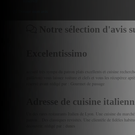
Reserver
Donner mon avis
Notre sélection d'avis s
Excelentissimo
accueil très sympa du patron plats excellents et cuisine recherc
gailleton) vous laissez voiture et clefs et vous les récupérez ap
réservé avant
rédigé par : Gourmet de passage
Adresse de cuisine italienn
Un des rares restaurants Italien de Lyon. Une cuisine du marché
patron... Des classiques revisités. Une clientèle de fidèles habit
découvrir.
rédigé par : dunes