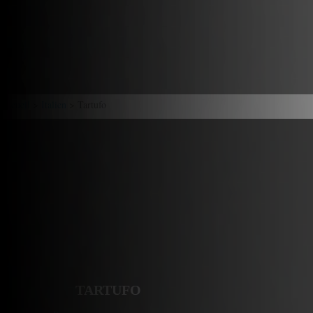
Accueil
>
Italien
> Tartufo
TARTUFO