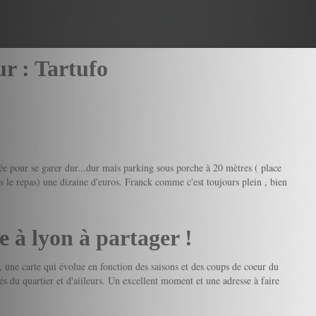
ur : Tartufo
hée pour se garer dur...dur mais parking sous porche à 20 mètres ( place
rès le repas) une dizaine d'euros. Franck comme c'est toujours plein , bien
e à lyon à partager !
, une carte qui évolue en fonction des saisons et des coups de coeur du
ués du quartier et d'aiileurs. Un excellent moment et une adresse à faire