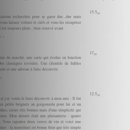
15.5
/20
cuisine recherchée pour se garer dur...dur mais
ous laissez voiture et clefs et vous les récupérez
est toujours plein , bien réservé avant
é : 4
17
/20
sine du marché, une carte qui évolue en fonction
s classiques revisités. Une clientèle de fidèles
ent et une adresse à faire découvrir.
 4
12.5
/20
et j'ai voulu le faire découvrir à mon ami : Il fut
ux petits beignets au gorgonzola pour lui et un
âtes, certes très bonnes mais d'une simplicité qui
bien. Mon dessert était une plaisanterie : quatre
. Vous rajoutez deux verres de vin et voici une
mer : la nourriture est bonne bien que très simple