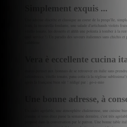
Simplement exquis ...
Une adresse discrète et classique au coeur de la prequ'île, simpl
frais, la mozarella fondante, une salade d'artichauds violets frai
vitello tonato, les desserts et ahhh une polenta à tomber à la r
quel service !) Un paradis des saveurs italiennes sans chichis et 
cathbleue
Vera è eccellente cucina it
marco permet aux lyonnais de se retrouver en italie sans prendre le
saltimbocca, vitello tonato, pana cotta (à la réglisse sublissima!)
après la française bien sûr !
rédigé par : go-e-mio
Une bonne adresse, à conse
Un cadre agréable, une atmosphère chaleureuse, une cuisine bien 
comme si vous étiez passé la semaine dernière, c'est très agréabl
proposé dans la conversation par le patron. Une bonne table ital