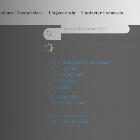
ateurs : Nos services
L'agence win
Contacter Lyonresto
Trouver un type de restaurant en un clin d'oe
Tapez au moins 3 lettres
1- Authentique bouchon lyonnais
2- Lyon 69006
3- Gastronomique
4- Romantique
5- Japonais
6- Lyon 69003
7- Terrasses à Lyon
9- Au bord de l'eau
10- ouvert dimanche
Villes :
Aucun résultat