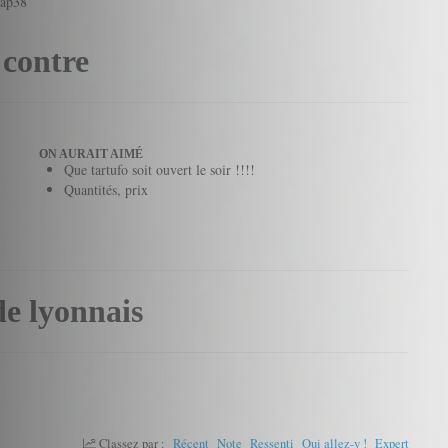
wap38
 contre
ON AURAIT AIMÉ
Que tartufo soit ouvert le soir !!!!
Quantités, prix
de lyonnais
Classez par :
Récent
Note
Ressenti
Oui allez-y !
Expert