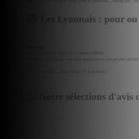
dois confesser un petit faible pour le tiramissu...
rédigé par : s
Les Lyonnais : pour ou
ON AIME
L'accueil de marco et la cuisine raffinée
Je ne pourrai pas vous dire nous n'avons pas pu être servies
!!!
Les saveurs... toute l'italie !!! la polenta !
Notre sélections d'avis 