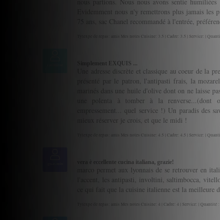
nous partions. Nous nous avons sentie humiliées 
Evidemment nous n'y remettrons plus jamais les pie
75 ans, sac Chanel recommandé à l'entrée, préféren
Tytexpe de repas: amis Mes notes Cuisine: 3.5 | Cadre: 3.5 | Service: | Quanti
Simplement EXQUIS ...
cathbleue
Une adresse discrète et classique au coeur de la pr
présenté par le patron, l'antipasti frais, la mozare
marinés dans une huile d'olive dont on ne laisse pas 
une polenta à tomber à la renverse...(dont
empressement... quel service !) Un paradis des save
mieux réserver je crois, et que le midi !
Tytexpe de repas: amis Mes notes Cuisine: 4.5 | Cadre: 4.5 | Service: | Quanti
vera è eccellente cucina italiana, grazie!
go-e-mio
marco permet aux lyonnais de se retrouver en italie
l'accent, les antipasti, involtini, saltimbocca, vitel
ce qui fait que la cuisine italienne est la meilleure 
Tytexpe de repas: amis Mes notes Cuisine: 4 | Cadre: 4 | Service: | Quantité :