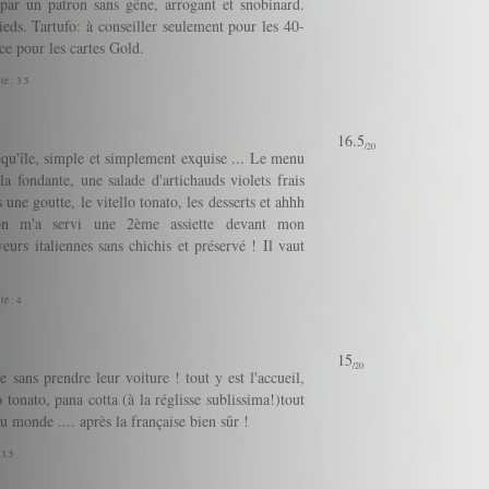
par un patron sans gêne, arrogant et snobinard.
ds. Tartufo: à conseiller seulement pour les 40-
ce pour les cartes Gold.
té : 3.5
16.5
/20
equ'île, simple et simplement exquise ... Le menu
lla fondante, une salade d'artichauds violets frais
une goutte, le vitello tonato, les desserts et ahhh
 on m'a servi une 2ème assiette devant mon
urs italiennes sans chichis et préservé ! Il vaut
té : 4
15
/20
 sans prendre leur voiture ! tout y est l'accueil,
lo tonato, pana cotta (à la réglisse sublissima!)tout
du monde .... après la française bien sûr !
 3.5