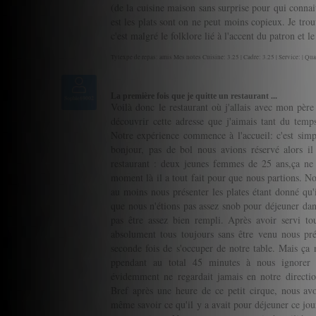
(de la cuisine maison sans surprise pour qui connait 
est les plats sont on ne peut moins copieux. Je tro
c'est malgré le folklore lié à l'accent du patron et
Tytexpe de repas: amis Mes notes Cuisine: 3.25 | Cadre: 3.25 | Service: | Qua
La première fois que je quitte un restaurant ...
Sophie69002
Voilà donc le restaurant où j'allais avec mon père 
découvrir cette adresse que j'aimais tant du te
Notre expérience commence à l'accueil: c'est simpl
bonjour, pas de bol nous avions réservé alors i
restaurant : deux jeunes femmes de 25 ans,ça ne l
moment là il a tout fait pour que nous partions. No
au moins nous présenter les plates étant donné qu'
que nous n'étions pas assez snob pour déjeuner dans
pas être assez bien rempli. Après avoir servi tout
absolument tous toujours sans être venu nous pré
seconde fois de s'occuper de notre table. Mais ça n'
ppendant au total 45 minutes à nous ignorer 
évidemment ne regardait jamais en notre direction,
Bref après une heure de ce petit cirque, nous avo
même savoir ce qu'il y a avait pour déjeuner ce jou