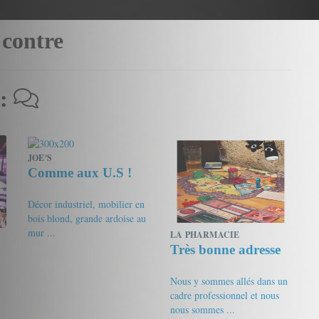
 contre
 :
JOE'S
Comme aux U.S !
Décor industriel, mobilier en
bois blond, grande ardoise au
mur ...
LA PHARMACIE
Très bonne adresse
17/20
friandine
Nous y sommes allés dans un
cadre professionnel et nous
nous sommes ...