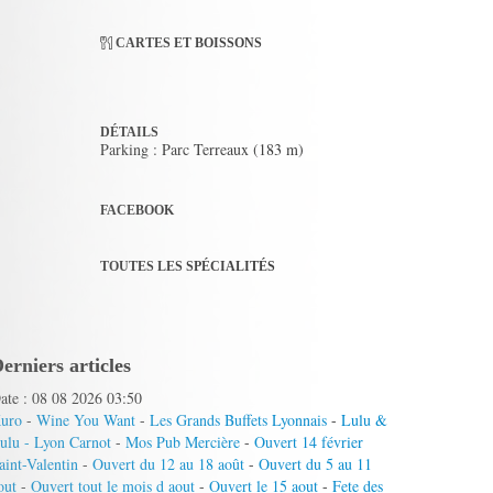
CARTES ET BOISSONS
DÉTAILS
Parking : Parc Terreaux (183 m)
FACEBOOK
TOUTES LES SPÉCIALITÉS
erniers articles
ate : 08 08 2026 03:50
uro
-
Wine You Want
-
Les Grands Buffets Lyonnais
-
Lulu &
ulu - Lyon Carnot
-
Mos Pub Mercière
-
Ouvert 14 février
aint-Valentin
-
Ouvert du 12 au 18 août
-
Ouvert du 5 au 11
out
-
Ouvert tout le mois d aout
-
Ouvert le 15 aout
-
Fete des