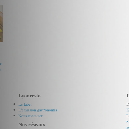
19/20
Marie
r
e
Lyonresto
D
Le label
D
L'émission gastronomia
K
Nous contacter
L
S
Nos réseaux
a