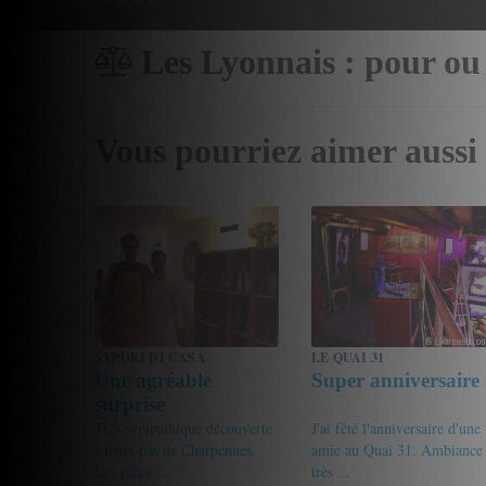
Les Lyonnais : pour ou
Vous pourriez aimer aussi
SAPORI DI CASA
LE QUAI 31
Une agréable
Super anniversaire
surprise
Très sympathique découverte
J'ai fêté l'anniversaire d'une
à deux pas de Charpennes.
amie au Quai 31. Ambiance
Les pâtes ...
très ...