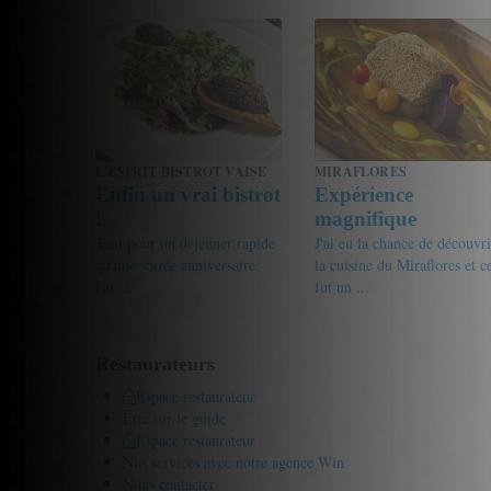
17.5/20
dowjonz
17.5/20
Gourmet de passage
L'ESPRIT BISTROT VAISE
MIRAFLORES
Enfin un vrai bistrot
Expérience
!
magnifique
Tant pour un déjeuner rapide
J'ai eu la chance de découvri
qu'une soirée anniversaire,
la cuisine du Miraflores et c
j'ai ...
fut un ...
18.5/20
c.jean
17.5/20
Gourmet de passage
Restaurateurs
Espace restaurateur
Être sur le guide
Espace restaurateur
Nos services avec notre agence Win
Nous contacter