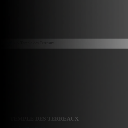
Accueil
> > Temple des Terreaux
TEMPLE DES TERREAUX
Donner mon avis