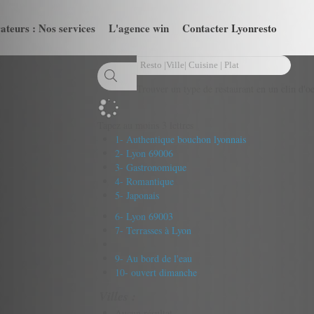
ateurs : Nos services
L'agence win
Contacter Lyonresto
Trouver un type de restaurant en un clin d'oe
Tapez au moins 3 lettres
1- Authentique bouchon lyonnais
2- Lyon 69006
3- Gastronomique
4- Romantique
5- Japonais
6- Lyon 69003
7- Terrasses à Lyon
9- Au bord de l'eau
10- ouvert dimanche
Villes :
Aucun résultat