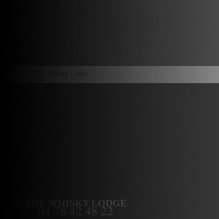
Accueil
> > The Whisky Lodge
THE WHISKY LODGE
04 78 42 48 22