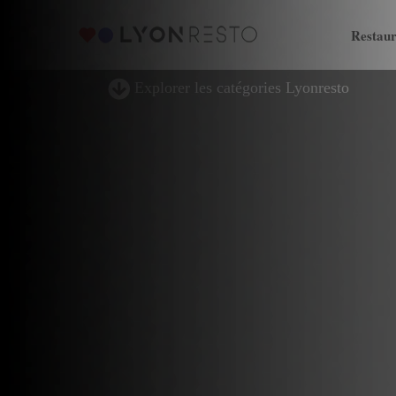
Restaur
Explorer les catégories Lyonresto