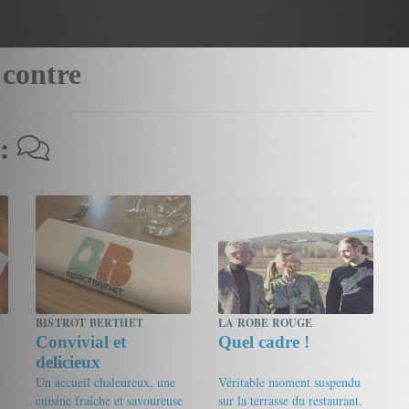
 contre
 :
BISTROT BERTHET
LA ROBE ROUGE
Convivial et
Quel cadre !
delicieux
Un accueil chaleureux, une
Véritable moment suspendu
cuisine fraîche et savoureuse
sur la terrasse du restaurant.