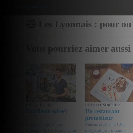
Donner mon avis
Les Lyonnais : pour ou
Vous pourriez aimer aussi
CHEZ CHABERT
LE PETIT SORCIER
Excellente soirée!
Un restaurant
prometteur
Excellente soirée, une
Cuisine excellente ! J'ai
ambiance du tonnerre, à la fin
mangé au petit sorcier à