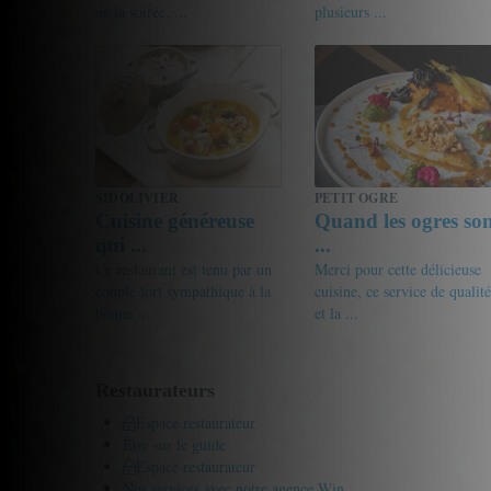
de la soirée, ...
plusieurs ...
18/20
valy
17/20
A.T
SIDOLIVIER
PETIT OGRE
Cuisine généreuse
Quand les ogres so
qui ...
...
Ce restaurant est tenu par un
Merci pour cette délicieuse
couple fort sympathique à la
cuisine, ce service de qualité
bonne ...
et la ...
16.5/20
Gourmet de passage
18/20
Xavier
Restaurateurs
Espace restaurateur
Être sur le guide
Espace restaurateur
Nos services avec notre agence Win