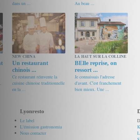
dans un ...
Au beau ...
16/20
tonkin
18/20
pseudoChristian V.
NEW CHINA
LA HAUT SUR LA COLLINE
nt
Un restaurant
BElle reprise, on
chinois ...
ressort ...
Ce restaurant réinvente la
Je connaissais l'adresse
,
cuisine chinoise traditionnelle
d'avant. C'est franchement
en la ...
bien mieux. Une ...
16/20
Lyonresto
19/20
Le gourmet
Lyonresto
D
Le label
D
L'émission gastronomia
K
Nous contacter
L
S