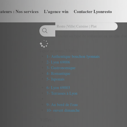
ateurs : Nos services
L'agence win
Contacter Lyonresto
Trouver un type de restaurant en un clin d'oe
Tapez au moins 3 lettres
1- Authentique bouchon lyonnais
2- Lyon 69006
3- Gastronomique
4- Romantique
5- Japonais
6- Lyon 69003
7- Terrasses à Lyon
9- Au bord de l'eau
10- ouvert dimanche
Villes :
Aucun résultat