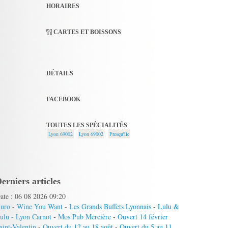
HORAIRES
CARTES ET BOISSONS
DÉTAILS
FACEBOOK
TOUTES LES SPÉCIALITÉS
Lyon 69002
Lyon 69002
Presqu'île
erniers articles
ate : 06 08 2026 09:20
uro
-
Wine You Want
-
Les Grands Buffets Lyonnais
-
Lulu &
ulu - Lyon Carnot
-
Mos Pub Mercière
-
Ouvert 14 février
aint-Valentin
-
Ouvert du 12 au 18 août
-
Ouvert du 5 au 11