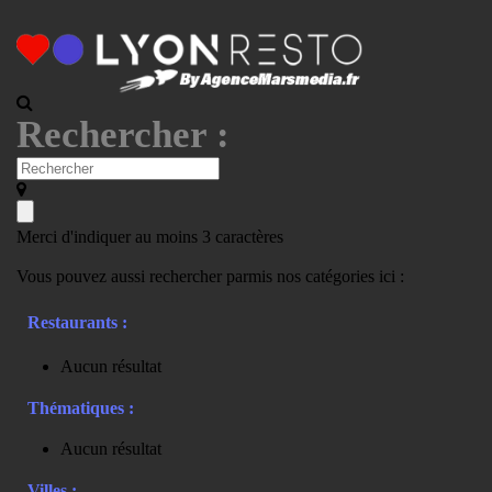
Rechercher :
Merci d'indiquer au moins 3 caractères
Vous pouvez aussi rechercher parmis nos catégories ici :
Restaurants :
Aucun résultat
Thématiques :
Aucun résultat
Villes :