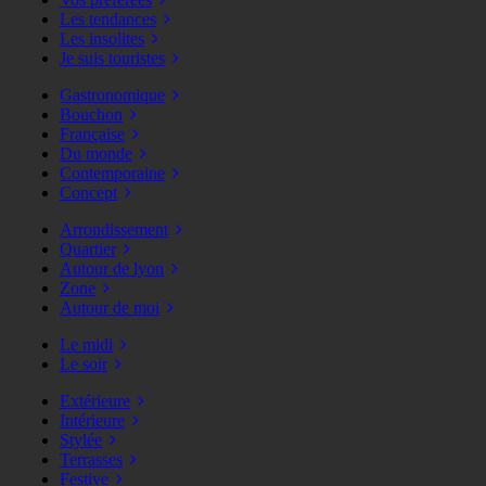
Les tendances
Les insolites
Je suis touristes
Gastronomique
Bouchon
Française
Du monde
Contemporaine
Concept
Arrondissement
Quartier
Autour de lyon
Zone
Autour de moi
Le midi
Le soir
Extérieure
Intérieure
Stylée
Terrasses
Festive