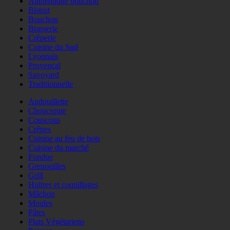
Authentique bouchon
Bistrot
Bouchon
Brasserie
Crêperie
Cuisine du Sud
Lyonnais
Provençal
Savoyard
Traditionnelle
Andouillette
Choucroute
Couscous
Crêpes
Cuisine au feu de bois
Cuisine du marché
Fondue
Grenouilles
Grill
Huitres et coquillages
Mâchon
Moules
Pâtes
Plats Végétariens