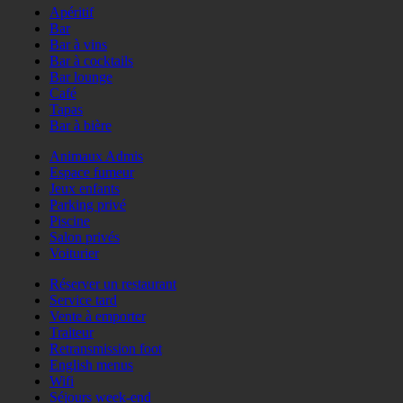
Apéritif
Bar
Bar à vins
Bar à cocktails
Bar lounge
Café
Tapas
Bar à bière
Animaux Admis
Espace fumeur
Jeux enfants
Parking privé
Piscine
Salon privés
Voiturier
Réserver un restaurant
Service tard
Vente à emporter
Traiteur
Retransmission foot
English menus
Wifi
Séjours week-end