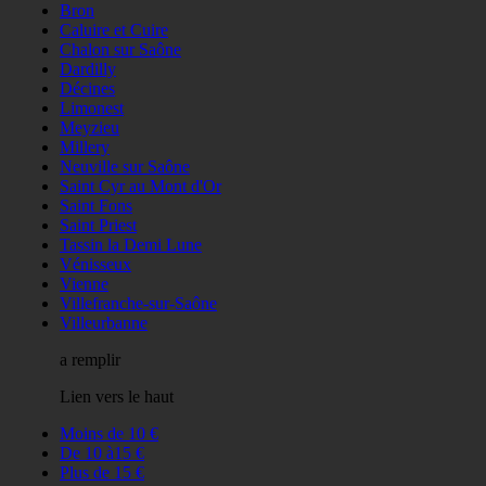
Bron
Caluire et Cuire
Chalon sur Saône
Dardilly
Décines
Limonest
Meyzieu
Millery
Neuville sur Saône
Saint Cyr au Mont d'Or
Saint Fons
Saint Priest
Tassin la Demi Lune
Vénisseux
Vienne
Villefranche-sur-Saône
Villeurbanne
a remplir
Lien vers le haut
Moins de 10 €
De 10 à15 €
Plus de 15 €