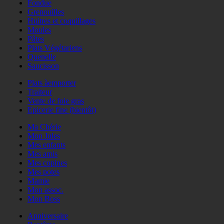
Fondue
Grenouilles
Huitres et coquillages
Moules
Pâtes
Plats Végétariens
Quenelle
Saucisson
Plats àemporter
Traiteur
Vente de foie gras
Epicerie fine (bientôt)
Ma Chérie
Mon Jules
Mes enfants
Mes amis
Mes copines
Mes potes
Mamie
Mon assoc.
Mon Boss
Anniversaire