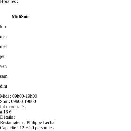
Horaires :
Midi
Soir
lun
mar
mer
jeu
ven
sam
dim
Midi : 09h00-19h00
Soir : 09h00-19h00
Prix constatés
à 16 €
Détails :
Restaurateur : Philippe Lechat
Capacité : 12 + 20 personnes