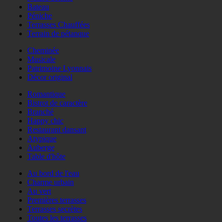
Bateau
Péniche
Terrasses Chauffées
Terrain de pétanque
Cheminée
Musicale
Patrimoine Lyonnais
Décor original
Romantique
Bistrot de caractère
Branché
Happy chic
Restaurant dansant
Atypique
Auberge
Table d'hôte
Au bord de l'eau
Charme urbain
Au vert
Premières terrasses
Terrasses secrètes
Toutes les terrasses