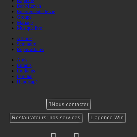
Baptême
Bar Mitzvah
Enterrements de vie
Groupe
Mariage
Musique live
Affaires
Seminaire
Repas affaires
Amis
Enfants
Etudiants
Familial
Handicapé
Nous contacter
Restaurateurs: nos services
L'agence Win