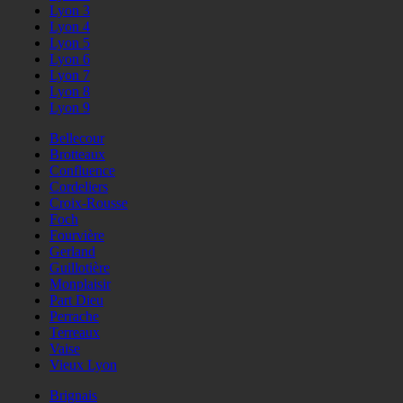
Lyon 3
Lyon 4
Lyon 5
Lyon 6
Lyon 7
Lyon 8
Lyon 9
Bellecour
Brotteaux
Confluence
Cordeliers
Croix-Rousse
Foch
Fourvière
Gerland
Guillotière
Monplaisir
Part Dieu
Perrache
Terreaux
Vaise
Vieux Lyon
Brignais