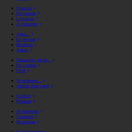
Français
Du monde
Livraison
À emporter
Avec...
En groupe
Business
Autres
Dimanche, lundi...
En continu
Férié
Se restaurer...
Autour d'un verre
Confort
Pratique
Se retrouver
S'amuser
Se reposer
Gastronomique