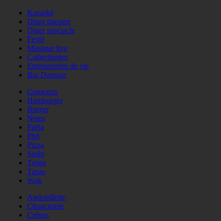
Karaoké
Diner dansant
Diner spectacle
Festif
Musique live
Catherinettes
Enterrements de vie
Bar Dansant
Couscous
Hamburger
Burger
Nems
Paëla
Phö
Pizza
Sushi
Tajine
Tapas
Wok
Andouillette
Choucroute
Crêpes