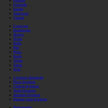
Poisson
Quenelle
Salade
Saucisson
Viande
Couscous
Hamburger
Burger
Nems
Paëla
Phö
Pizza
Sushi
Tajine
Tapas
Wok
Livraison àdomicile
Pizza livraison
Chinois livraison
Sushi livraison
Japonais livraison
Plateau repas livraison
Bistronomie