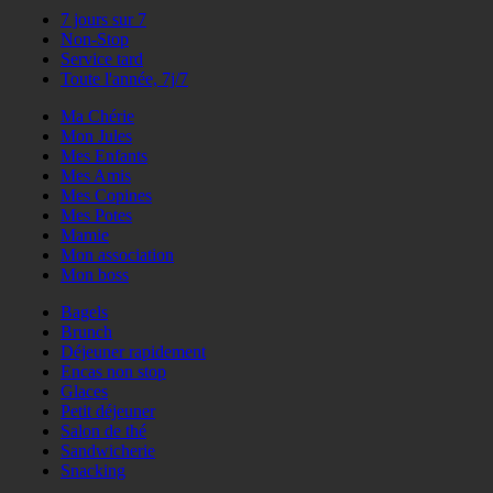
7 jours sur 7
Non-Stop
Service tard
Toute l'année, 7j/7
Ma Chérie
Mon Jules
Mes Enfants
Mes Amis
Mes Copines
Mes Potes
Mamie
Mon association
Mon boss
Bagels
Brunch
Déjeuner rapidement
Encas non stop
Glaces
Petit déjeuner
Salon de thé
Sandwicherie
Snacking