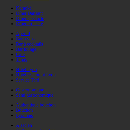
Karaoké
Dîner Dansant
Dîner spectacle
Dîner croisière
Apéritif
Bar à vins
Bar à cocktails
Bar lounge
Café
Tapas
Hôtel Lyon
Hôtel restaurant Lyon
Service Tard
Gastronomique
Semi gastronomique
Authentique bouchon
Bouchon
Lyonnais
Alsacien