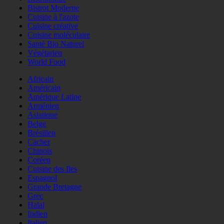
Bistrot Moderne
Cuisine à l'azote
Cuisine créative
Cuisine moléculaire
Santé Bio Naturel
Végétarien
World Food
Africain
Américain
Amérique Latine
Arménien
Asiatique
Belge
Brésilien
Cacher
Chinois
Coréen
Cuisine des Iles
Espagnol
Grande Bretagne
Grec
Halal
Indien
Italien