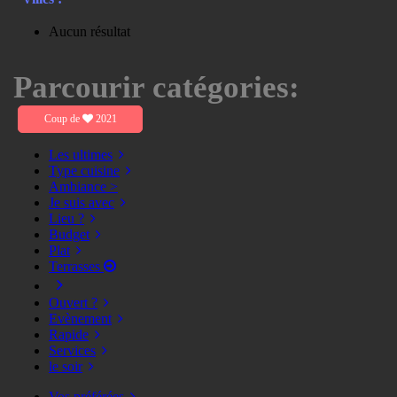
Aucun résultat
Parcourir catégories:
Coup de
2021
Les ultimes
Type cuisine
Ambiance >
Je suis avec
Lieu ?
Budget
Plat
Terrasses
Ouvert ?
Evènement
Rapide
Services
le soir
Vos préférées