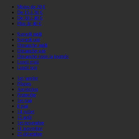
Moins de 20 €
De 15 à 30 €
De 30 à 40 €
Plus de 40 €
Samedi midi
Samedi soir
Dimanche midi
Dimanche soir
Dimanche toute la journée
Lundi midi
Lundi soir
1er janvier
Pâques
Ascencion
Pentecôte
1er mai
8 mai
14 juillet
15 août
1er novembre
11 novembre
25 décembre