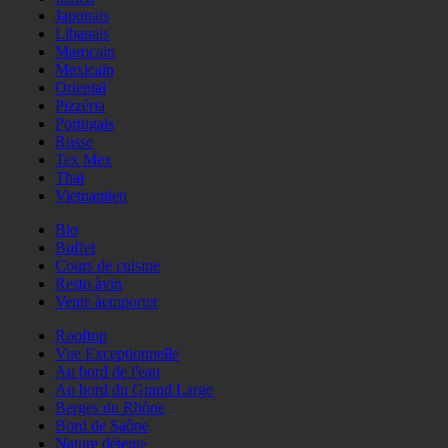
Japonais
Libanais
Marocain
Mexicain
Oriental
Pizzéria
Portugais
Russe
Tex Mex
Thaï
Vietnamien
Bio
Buffet
Cours de cuisine
Resto àvin
Vente àemporter
Rooftop
Vue Exceptionnelle
Au bord de l'eau
Au bord du Grand Large
Berges du Rhône
Bord de Saône
Nature détente