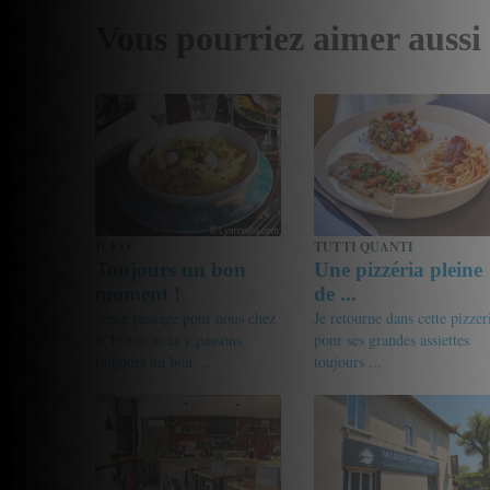
Vous pourriez aimer aussi
ICEO
TUTTI QUANTI
Toujours un bon
Une pizzéria pleine
moment !
de ...
3éme passage pour nous chez
Je retourne dans cette pizzer
ICEO et nous y passons
pour ses grandes assiettes
toujours un bon ...
toujours ...
18.5/20
LauraLil69
16.5/20
friandine