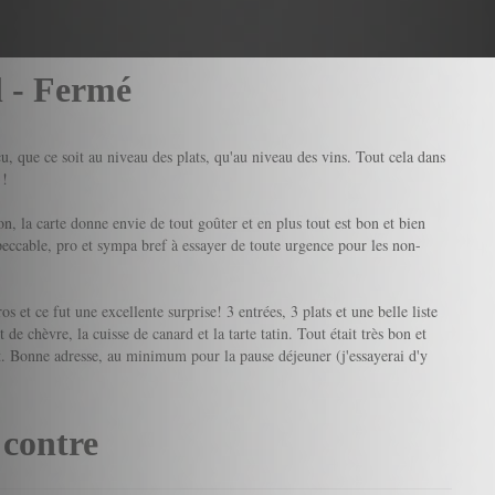
l - Fermé
u, que ce soit au niveau des plats, qu'au niveau des vins. Tout cela dans
 !
on, la carte donne envie de tout goûter et en plus tout est bon et bien
peccable, pro et sympa bref à essayer de toute urgence pour les non-
et ce fut une excellente surprise! 3 entrées, 3 plats et une belle liste
t de chèvre, la cuisse de canard et la tarte tatin. Tout était très bon et
ant. Bonne adresse, au minimum pour la pause déjeuner (j'essayerai d'y
 contre