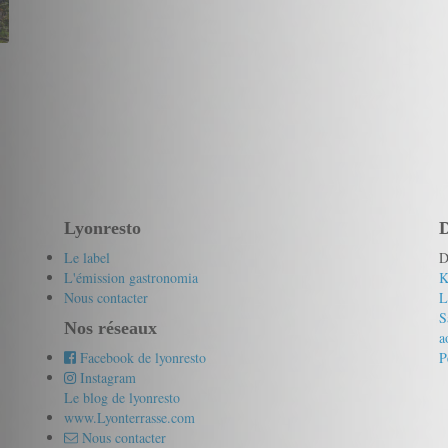
Lyonresto
D
Le label
D
L'émission gastronomia
K
Nous contacter
L
S
Nos réseaux
a
Facebook de lyonresto
P
Instagram
Le blog de lyonresto
www.Lyonterrasse.com
Nous contacter