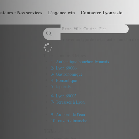
ateurs : Nos services
L'agence win
Contacter Lyonresto
Trouver un type de restaurant en un clin d'oe
Tapez au moins 3 lettres
1- Authentique bouchon lyonnais
2- Lyon 69006
3- Gastronomique
4- Romantique
5- Japonais
6- Lyon 69003
7- Terrasses à Lyon
9- Au bord de l'eau
10- ouvert dimanche
Villes :
Aucun résultat