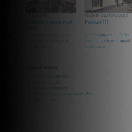
LA GOUTTE
MAISON GRAND LARGE
C'est bon mais c'est
Parfait !!!
cher
Le cadre du restaurant est
Comme toujours .... Parfait
assez classe. Le service est ...
pour manger le midi quand
on est presse ...
15.5/20
Votre pseudo
19/20
Audrey
Restaurateurs
Espace restaurateur
Être sur le guide
Espace restaurateur
Nos services avec notre agence Win
Nous contacter