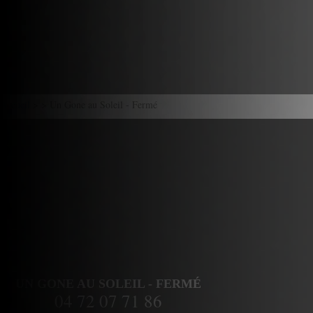
Accueil
> > Un Gone au Soleil - Fermé
UN GONE AU SOLEIL - FERMÉ
04 72 07 71 86