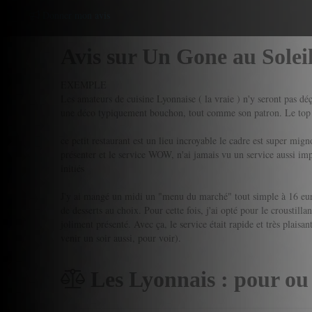
Donner mon avis
Avis sur Un Gone au Solei
EXEMPLE
Les amateurs de cuisine Lyonnaise ( la vraie ) n'y seront pas déç
une déco typiquement bouchon, tout comme son patron. Le top
ce petit restaurant est un lieu incroyable le cadre est super mign
présenter et le service WOW, n'ai jamais vu un service aussi im
initiés
J'y ai mangé un midi un "menu du marché" tout simple à 16 euros 
de desserts au choix. Pour cette fois, j'ai opté pour le croustillan
joliment présenté. Avec ça, le service était rapide et très plais
venir un soir aussi, pour voir).
Les Lyonnais : pour ou