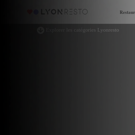
Restaur
Explorer les catégories Lyonresto