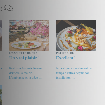
 :
L'ASSIETTE DU VIN
PETIT OGRE
Un vrai plaisir !
Excellent!
ia
Resto sur la croix Rousse
Je pratique ce restaurant de
derrière la mairie.
temps à autres depuis son
L'ambiance et la déco ...
installation, ...
17/20
LENFRE
16/20
Gourmet de passage