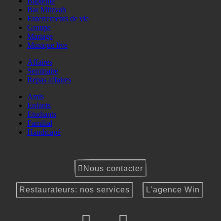
Baptême
Bar Mitzvah
Enterrements de vie
Groupe
Mariage
Musique live
Affaires
Seminaire
Repas affaires
Amis
Enfants
Etudiants
Familial
Handicapé
Nous contacter
Restaurateurs: nos services
L'agence Win