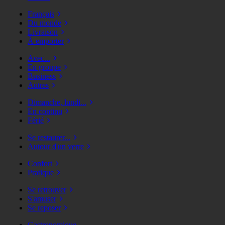
Français
Du monde
Livraison
À emporter
Avec...
En groupe
Business
Autres
Dimanche, lundi...
En continu
Férié
Se restaurer...
Autour d'un verre
Confort
Pratique
Se retrouver
S'amuser
Se reposer
Gastronomique