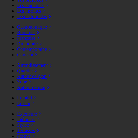
Les tendances
Les insolites
Je suis touristes
Gastronomique
Bouchon
Française
Du monde
Contemporaine
Concept
Arrondissement
Quartier
Autour de lyon
Zone
Autour de moi
Le midi
Le soir
Extérieure
Intérieure
Stylée
Terrasses
Festive