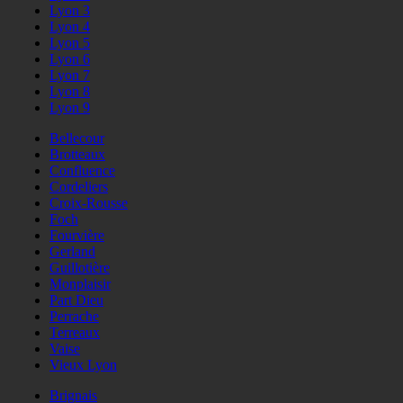
Lyon 3
Lyon 4
Lyon 5
Lyon 6
Lyon 7
Lyon 8
Lyon 9
Bellecour
Brotteaux
Confluence
Cordeliers
Croix-Rousse
Foch
Fourvière
Gerland
Guillotière
Monplaisir
Part Dieu
Perrache
Terreaux
Vaise
Vieux Lyon
Brignais