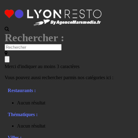
Rechercher :
Merci d'indiquer au moins 3 caractères
Vous pouvez aussi rechercher parmis nos catégories ici :
Restaurants :
Aucun résultat
Thématiques :
Aucun résultat
Villes :