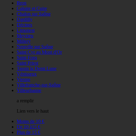
Bron
Caluire et Cuire
Chalon sur Saône
Dardilly
Décines
Limonest
Meyzieu
Millery
Neuville sur Saône
Saint Cyr au Mont d'Or
Saint Fons
Saint Priest
Tassin la Demi Lune
Vénisseux
Vienne
Villefranche-sur-Saône
Villeurbanne
a remplir
Lien vers le haut
Moins de 10 €
De 10 à15 €
Plus de 15 €