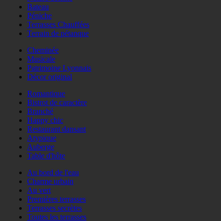
Bateau
Péniche
Terrasses Chauffées
Terrain de pétanque
Cheminée
Musicale
Patrimoine Lyonnais
Décor original
Romantique
Bistrot de caractère
Branché
Happy chic
Restaurant dansant
Atypique
Auberge
Table d'hôte
Au bord de l'eau
Charme urbain
Au vert
Premières terrasses
Terrasses secrètes
Toutes les terrasses