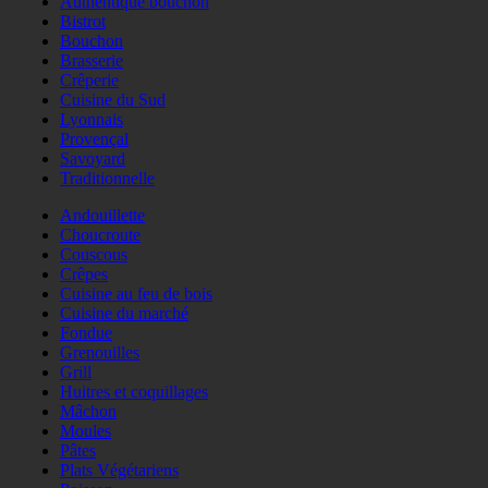
Authentique bouchon
Bistrot
Bouchon
Brasserie
Crêperie
Cuisine du Sud
Lyonnais
Provençal
Savoyard
Traditionnelle
Andouillette
Choucroute
Couscous
Crêpes
Cuisine au feu de bois
Cuisine du marché
Fondue
Grenouilles
Grill
Huitres et coquillages
Mâchon
Moules
Pâtes
Plats Végétariens