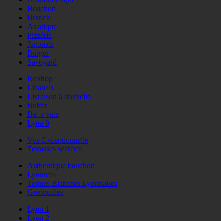
Bouchon
Brunch
Asiatique
Pizzéria
Japonais
Burger
Savoyard
Rooftop
Libanais
Livraison à domicile
Buffet
Bar à vins
Lyon 9
Vue Exceptionnelle
Terrasses secrètes
Authentique bouchon
Lyonnais
Toques Blanches Lyonnaises
Grenouilles
Lyon 1
Lyon 2