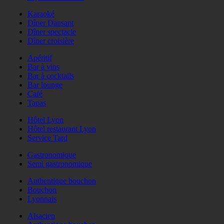
Karaoké
Dîner Dansant
Dîner spectacle
Dîner croisière
Apéritif
Bar à vins
Bar à cocktails
Bar lounge
Café
Tapas
Hôtel Lyon
Hôtel restaurant Lyon
Service Tard
Gastronomique
Semi gastronomique
Authentique bouchon
Bouchon
Lyonnais
Alsacien