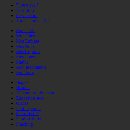
7 jours sur 7
Non-Stop
Service tard
Toute l'année, 7j/7
Ma Chérie
Mon Jules
Mes Enfants
Mes Amis
Mes Copines
Mes Potes
Mamie
Mon association
Mon boss
Bagels
Brunch
Déjeuner rapidement
Encas non stop
Glaces
Petit déjeuner
Salon de thé
Sandwicherie
Snacking