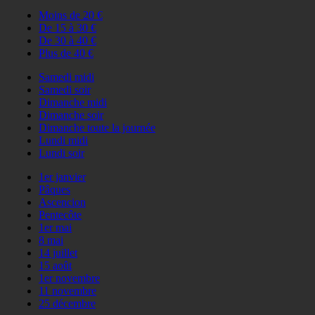
Moins de 20 €
De 15 à 30 €
De 30 à 40 €
Plus de 40 €
Samedi midi
Samedi soir
Dimanche midi
Dimanche soir
Dimanche toute la journée
Lundi midi
Lundi soir
1er janvier
Pâques
Ascencion
Pentecôte
1er mai
8 mai
14 juillet
15 août
1er novembre
11 novembre
25 décembre