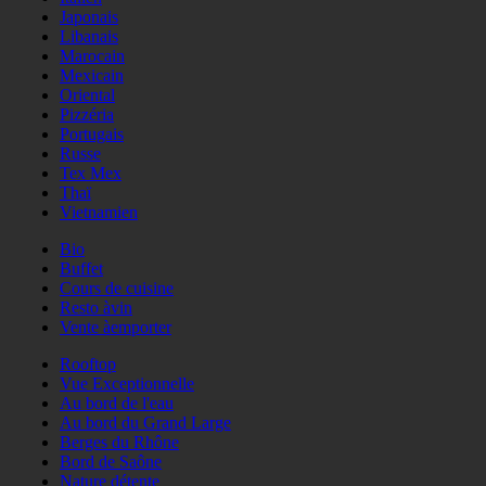
Japonais
Libanais
Marocain
Mexicain
Oriental
Pizzéria
Portugais
Russe
Tex Mex
Thaï
Vietnamien
Bio
Buffet
Cours de cuisine
Resto àvin
Vente àemporter
Rooftop
Vue Exceptionnelle
Au bord de l'eau
Au bord du Grand Large
Berges du Rhône
Bord de Saône
Nature détente