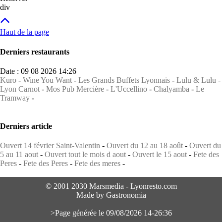
div
Haut de la page
Derniers restaurants
Date : 09 08 2026 14:26
Kuro
-
Wine You Want
-
Les Grands Buffets Lyonnais
-
Lulu & Lulu -
Lyon Carnot
-
Mos Pub Mercière
-
L'Uccellino
-
Chalyamba
-
Le
Tramway
-
Derniers article
Ouvert 14 février Saint-Valentin
-
Ouvert du 12 au 18 août
-
Ouvert du
5 au 11 aout
-
Ouvert tout le mois d aout
-
Ouvert le 15 aout
-
Fete des
Peres
-
Fete des Peres
-
Fete des meres
-
© 2001 2030 Marsmedia - Lyonresto.com
Made by Gastronomia
>Page générée le 09/08/2026 14-26:36