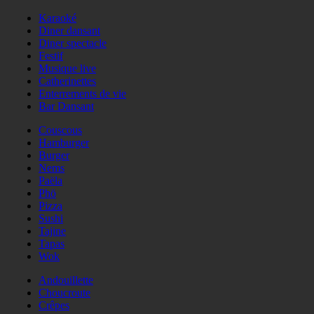
Karaoké
Diner dansant
Diner spectacle
Festif
Musique live
Catherinettes
Enterrements de vie
Bar Dansant
Couscous
Hamburger
Burger
Nems
Paëla
Phö
Pizza
Sushi
Tajine
Tapas
Wok
Andouillette
Choucroute
Crêpes