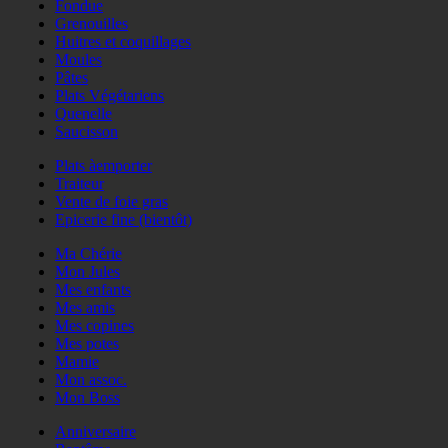
Fondue
Grenouilles
Huitres et coquillages
Moules
Pâtes
Plats Végétariens
Quenelle
Saucisson
Plats àemporter
Traiteur
Vente de foie gras
Epicerie fine (bientôt)
Ma Chérie
Mon Jules
Mes enfants
Mes amis
Mes copines
Mes potes
Mamie
Mon assoc.
Mon Boss
Anniversaire