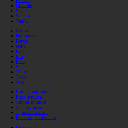
Poisson
Quenelle
Salade
Saucisson
Viande
Couscous
Hamburger
Burger
Nems
Paëla
Phö
Pizza
Sushi
Tajine
Tapas
Wok
Livraison àdomicile
Pizza livraison
Chinois livraison
Sushi livraison
Japonais livraison
Plateau repas livraison
Bistronomie