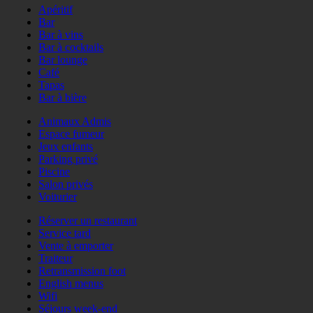
Apéritif
Bar
Bar à vins
Bar à cocktails
Bar lounge
Café
Tapas
Bar à bière
Animaux Admis
Espace fumeur
Jeux enfants
Parking privé
Piscine
Salon privés
Voiturier
Réserver un restaurant
Service tard
Vente à emporter
Traiteur
Retransmission foot
English menus
Wifi
Séjours week-end