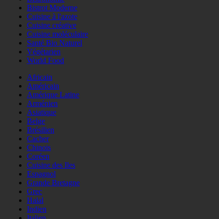
Bistrot Moderne
Cuisine à l'azote
Cuisine créative
Cuisine moléculaire
Santé Bio Naturel
Végétarien
World Food
Africain
Américain
Amérique Latine
Arménien
Asiatique
Belge
Brésilien
Cacher
Chinois
Coréen
Cuisine des Iles
Espagnol
Grande Bretagne
Grec
Halal
Indien
Italien