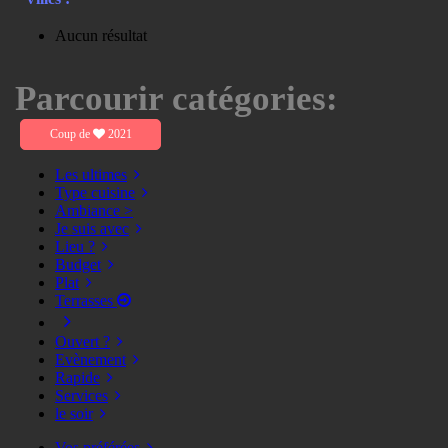
Aucun résultat
Parcourir catégories:
Coup de
2021
Les ultimes
Type cuisine
Ambiance >
Je suis avec
Lieu ?
Budget
Plat
Terrasses
Ouvert ?
Evènement
Rapide
Services
le soir
Vos préférées