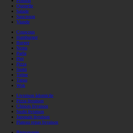
Poisson
Quenelle
Salade
Saucisson
Viande
Couscous
Hamburger
Burger
Nems
Paëla
Phö
Pizza
Sushi
Tajine
Tapas
Wok
Livraison àdomicile
Pizza livraison
Chinois livraison
Sushi livraison
Japonais livraison
Plateau repas livraison
Bistronomie