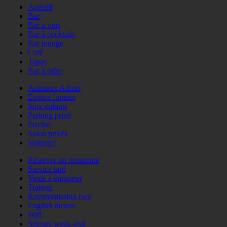
Apéritif
Bar
Bar à vins
Bar à cocktails
Bar lounge
Café
Tapas
Bar à bière
Animaux Admis
Espace fumeur
Jeux enfants
Parking privé
Piscine
Salon privés
Voiturier
Réserver un restaurant
Service tard
Vente à emporter
Traiteur
Retransmission foot
English menus
Wifi
Séjours week-end