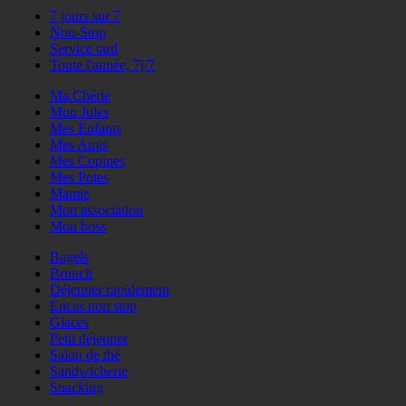
7 jours sur 7
Non-Stop
Service tard
Toute l'année, 7j/7
Ma Chérie
Mon Jules
Mes Enfants
Mes Amis
Mes Copines
Mes Potes
Mamie
Mon association
Mon boss
Bagels
Brunch
Déjeuner rapidement
Encas non stop
Glaces
Petit déjeuner
Salon de thé
Sandwicherie
Snacking