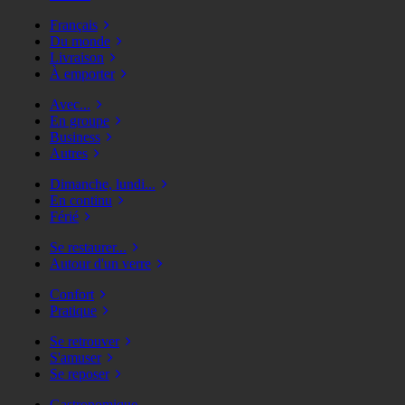
Français
Du monde
Livraison
À emporter
Avec...
En groupe
Business
Autres
Dimanche, lundi...
En continu
Férié
Se restaurer...
Autour d'un verre
Confort
Pratique
Se retrouver
S'amuser
Se reposer
Gastronomique