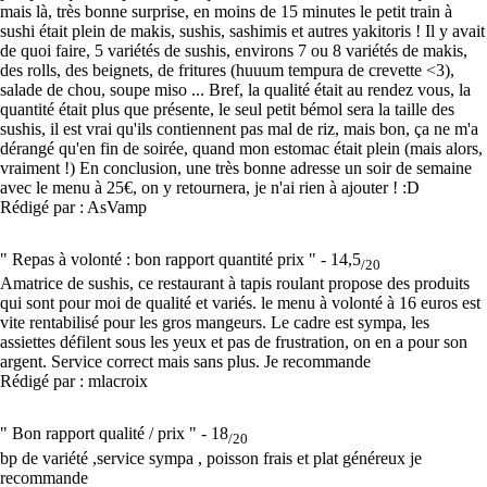
mais là, très bonne surprise, en moins de 15 minutes le petit train à
sushi était plein de makis, sushis, sashimis et autres yakitoris ! Il y avait
de quoi faire, 5 variétés de sushis, environs 7 ou 8 variétés de makis,
des rolls, des beignets, de fritures (huuum tempura de crevette <3),
salade de chou, soupe miso ... Bref, la qualité était au rendez vous, la
quantité était plus que présente, le seul petit bémol sera la taille des
sushis, il est vrai qu'ils contiennent pas mal de riz, mais bon, ça ne m'a
dérangé qu'en fin de soirée, quand mon estomac était plein (mais alors,
vraiment !) En conclusion, une très bonne adresse un soir de semaine
avec le menu à 25€, on y retournera, je n'ai rien à ajouter ! :D
Rédigé par : AsVamp
" Repas à volonté : bon rapport quantité prix " -
14,5
/20
Amatrice de sushis, ce restaurant à tapis roulant propose des produits
qui sont pour moi de qualité et variés. le menu à volonté à 16 euros est
vite rentabilisé pour les gros mangeurs. Le cadre est sympa, les
assiettes défilent sous les yeux et pas de frustration, on en a pour son
argent. Service correct mais sans plus. Je recommande
Rédigé par : mlacroix
" Bon rapport qualité / prix " -
18
/20
bp de variété ,service sympa , poisson frais et plat généreux je
recommande