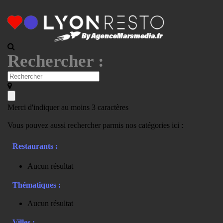
Rechercher :
Merci d'indiquer au moins 3 caractères
Vous pouvez aussi rechercher parmis nos catégories ici :
Restaurants :
Aucun résultat
Thématiques :
Aucun résultat
Villes :