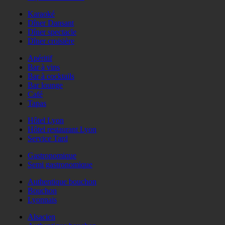
Karaoké
Dîner Dansant
Dîner spectacle
Dîner croisière
Apéritif
Bar à vins
Bar à cocktails
Bar lounge
Café
Tapas
Hôtel Lyon
Hôtel restaurant Lyon
Service Tard
Gastronomique
Semi gastronomique
Authentique bouchon
Bouchon
Lyonnais
Alsacien