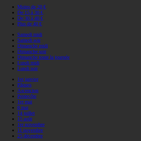
Moins de 20 €
De 15 à 30 €
De 30 à 40 €
Plus de 40 €
Samedi midi
Samedi soir
Dimanche midi
Dimanche soir
Dimanche toute la journée
Lundi midi
Lundi soir
1er janvier
Pâques
Ascencion
Pentecôte
1er mai
8 mai
14 juillet
15 août
1er novembre
11 novembre
25 décembre