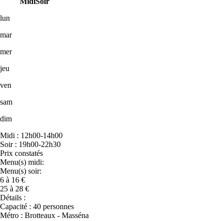
Midi
Soir
lun
mar
mer
jeu
ven
sam
dim
Midi : 12h00-14h00
Soir : 19h00-22h30
Prix constatés
Menu(s) midi:
Menu(s) soir:
6 à 16 €
25 à 28 €
Détails :
Capacité : 40 personnes
Métro : Brotteaux - Masséna