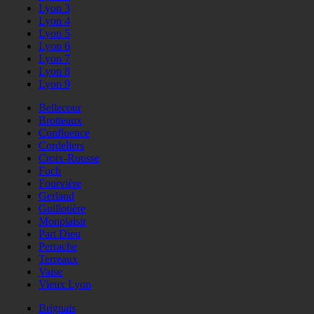
Lyon 3
Lyon 4
Lyon 5
Lyon 6
Lyon 7
Lyon 8
Lyon 9
Bellecour
Brotteaux
Confluence
Cordeliers
Croix-Rousse
Foch
Fourvière
Gerland
Guillotière
Monplaisir
Part Dieu
Perrache
Terreaux
Vaise
Vieux Lyon
Brignais