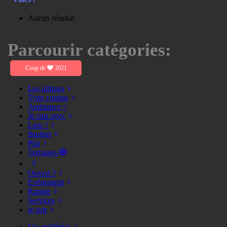
Aucun résultat
Parcourir catégories:
Coup de
2021
Les ultimes
Type cuisine
Ambiance >
Je suis avec
Lieu ?
Budget
Plat
Terrasses
Ouvert ?
Evènement
Rapide
Services
le soir
Vos préférées