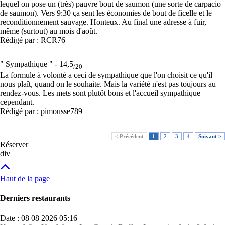
lequel on pose un (très) pauvre bout de saumon (une sorte de carpacio
de saumon). Vers 9:30 ça sent les économies de bout de ficelle et le
reconditionnement sauvage. Honteux. Au final une adresse à fuir,
même (surtout) au mois d'août.
Rédigé par : RCR76
" Sympathique " -
14,5
/20
La formule à volonté a ceci de sympathique que l'on choisit ce qu'il
nous plaît, quand on le souhaite. Mais la variété n'est pas toujours au
rendez-vous. Les mets sont plutôt bons et l'accueil sympathique
cependant.
Rédigé par : pimousse789
< Précédent
1
2
3
4
Suivant >
Réserver
div
Haut de la page
Derniers restaurants
Date : 08 08 2026 05:16