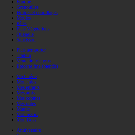
Fondue
Grenouilles
Huitres et coquillages
Moules
Pâtes
Plats Végétariens
Quenelle
Saucisson
Plats àemporter
Traiteur
Vente de foie gras
Epicerie fine (bientôt)
Ma Chérie
Mon Jules
Mes enfants
Mes amis
Mes copines
Mes potes
Mamie
Mon assoc.
Mon Boss
Anniversaire