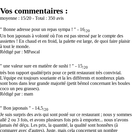
Vos commentaires :
moyenne :
15
/20
- Total :
350 avis
" Bonne adresse pour un repas sympa ! " -
16
/20
Un bon japonais à volonté où l'on est pas stressé par le compte des
assiettes ! En chaud et en froid, la palette est large, de quoi faire plaisir
à tout le monde.
Rédigé par : MPascal
" une valeur sure en matière de sushi ! " -
15
/20
très bon rapport qualité/prix pour ce petit restaurant très convivial.
L'équipe est toujours souriante et la les différents et nombreux plats
sont bons dans leur grande majorité (petit bémol concernant les boules
coco un peu grasses).
Rédigé par : mam
" Bon japonais " -
14,5
/20
Je suis surpris des avis qui sont posté sur ce restaurant ; nous y sommes
allé 2 ou 3 fois, et avons plusieurs fois pris à emporter... nous n'avons
jamais été déçu. Les prix, la quantité, la qualité sont honnêtes (à
comparer avec d'autres). Juste, mais cela concernent un nombre