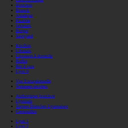
Bouchon
Brunch
Asiatique
Pizzéria
Japonais
Burger
Savoyard
Rooftop
Libanais
Livraison à domicile
Buffet
Bar à vins
Lyon 9
Vue Exceptionnelle
Terrasses secrètes
Authentique bouchon
Lyonnais
Toques Blanches Lyonnaises
Grenouilles
Lyon 1
Lyon 2