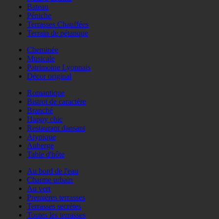
Bateau
Péniche
Terrasses Chauffées
Terrain de pétanque
Cheminée
Musicale
Patrimoine Lyonnais
Décor original
Romantique
Bistrot de caractère
Branché
Happy chic
Restaurant dansant
Atypique
Auberge
Table d'hôte
Au bord de l'eau
Charme urbain
Au vert
Premières terrasses
Terrasses secrètes
Toutes les terrasses