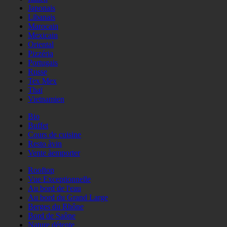
Japonais
Libanais
Marocain
Mexicain
Oriental
Pizzéria
Portugais
Russe
Tex Mex
Thaï
Vietnamien
Bio
Buffet
Cours de cuisine
Resto àvin
Vente àemporter
Rooftop
Vue Exceptionnelle
Au bord de l'eau
Au bord du Grand Large
Berges du Rhône
Bord de Saône
Nature détente