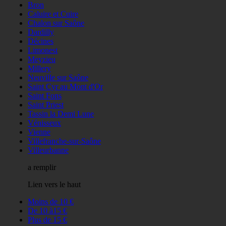
Bron
Caluire et Cuire
Chalon sur Saône
Dardilly
Décines
Limonest
Meyzieu
Millery
Neuville sur Saône
Saint Cyr au Mont d'Or
Saint Fons
Saint Priest
Tassin la Demi Lune
Vénisseux
Vienne
Villefranche-sur-Saône
Villeurbanne
a remplir
Lien vers le haut
Moins de 10 €
De 10 à15 €
Plus de 15 €