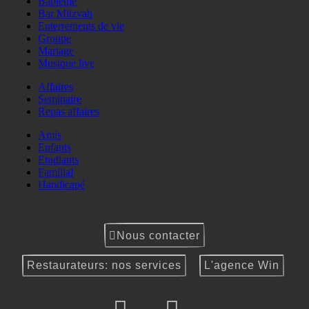
Baptême
Bar Mitzvah
Enterrements de vie
Groupe
Mariage
Musique live
Affaires
Seminaire
Repas affaires
Amis
Enfants
Etudiants
Familial
Handicapé
Nous contacter
Restaurateurs: nos services
L'agence Win