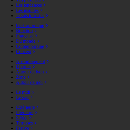
Les tendances
Les insolites
Je suis touristes
Gastronomique
Bouchon
Française
Du monde
Contemporaine
Concept
Arrondissement
Quartier
Autour de lyon
Zone
Autour de moi
Le midi
Le soir
Extérieure
Intérieure
Stylée
Terrasses
Festive