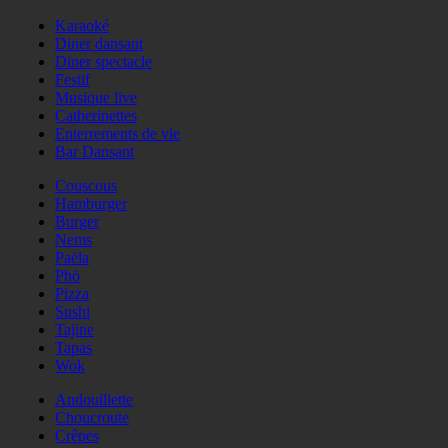
Karaoké
Diner dansant
Diner spectacle
Festif
Musique live
Catherinettes
Enterrements de vie
Bar Dansant
Couscous
Hamburger
Burger
Nems
Paëla
Phö
Pizza
Sushi
Tajine
Tapas
Wok
Andouillette
Choucroute
Crêpes