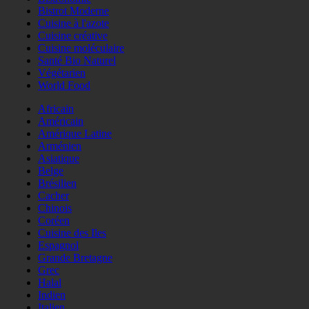
Bistrot Moderne
Cuisine à l'azote
Cuisine créative
Cuisine moléculaire
Santé Bio Naturel
Végétarien
World Food
Africain
Américain
Amérique Latine
Arménien
Asiatique
Belge
Brésilien
Cacher
Chinois
Coréen
Cuisine des Iles
Espagnol
Grande Bretagne
Grec
Halal
Indien
Italien