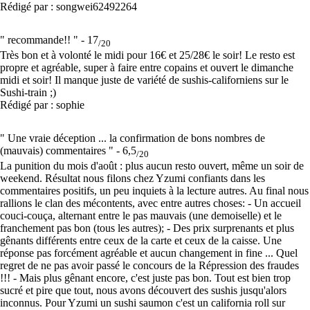
Rédigé par : songwei62492264
" recommande!! " -
17
/20
Très bon et à volonté le midi pour 16€ et 25/28€ le soir! Le resto est
propre et agréable, super à faire entre copains et ouvert le dimanche
midi et soir! Il manque juste de variété de sushis-californiens sur le
Sushi-train ;)
Rédigé par : sophie
" Une vraie déception ... la confirmation de bons nombres de
(mauvais) commentaires " -
6,5
/20
La punition du mois d'août : plus aucun resto ouvert, même un soir de
weekend. Résultat nous filons chez Yzumi confiants dans les
commentaires positifs, un peu inquiets à la lecture autres. Au final nous
rallions le clan des mécontents, avec entre autres choses: - Un accueil
couci-couça, alternant entre le pas mauvais (une demoiselle) et le
franchement pas bon (tous les autres); - Des prix surprenants et plus
gênants différents entre ceux de la carte et ceux de la caisse. Une
réponse pas forcément agréable et aucun changement in fine ... Quel
regret de ne pas avoir passé le concours de la Répression des fraudes
!!! - Mais plus gênant encore, c'est juste pas bon. Tout est bien trop
sucré et pire que tout, nous avons découvert des sushis jusqu'alors
inconnus. Pour Yzumi un sushi saumon c'est un california roll sur