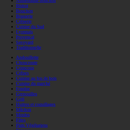
Authentique bouchon
Bistrot
Bouchon
Brasserie
Crêperie
Cuisine du Sud
Lyonnais
Provençal
Savoyard
Traditionnelle
Andouillette
Choucroute
Couscous
Crêpes
Cuisine au feu de bois
Cuisine du marché
Fondue
Grenouilles
Grill
Huitres et coquillages
Mâchon
Moules
Pâtes
Plats Végétariens