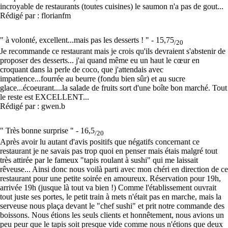
incroyable de restaurants (toutes cuisines) le saumon n'a pas de gout...
Rédigé par : florianfm
" à volonté, excellent...mais pas les desserts ! " -
15,75
/20
Je recommande ce restaurant mais je crois qu'ils devraient s'abstenir de
proposer des desserts... j'ai quand même eu un haut le cœur en
croquant dans la perle de coco, que j'attendais avec
impatience...fourrée au beurre (fondu bien sûr) et au sucre
glace...écoeurant....la salade de fruits sort d'une boîte bon marché. Tout
le reste est EXCELLENT...
Rédigé par : gwen.b
" Très bonne surprise " -
16,5
/20
Après avoir lu autant d'avis positifs que négatifs concernant ce
restaurant je ne savais pas trop quoi en penser mais étais malgré tout
très attirée par le fameux "tapis roulant à sushi" qui me laissait
rêveuse... Ainsi donc nous voilà parti avec mon chéri en direction de ce
restaurant pour une petite soirée en amoureux. Réservation pour 19h,
arrivée 19h (jusque là tout va bien !) Comme l'établissement ouvrait
tout juste ses portes, le petit train à mets n'était pas en marche, mais la
serveuse nous plaça devant le "chef sushi" et prit notre commande des
boissons. Nous étions les seuls clients et honnêtement, nous avions un
peu peur que le tapis soit presque vide comme nous n'étions que deux