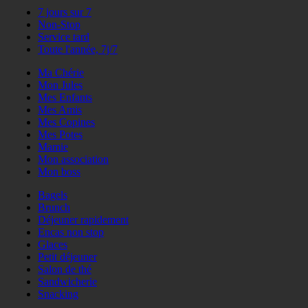
7 jours sur 7
Non-Stop
Service tard
Toute l'année, 7j/7
Ma Chérie
Mon Jules
Mes Enfants
Mes Amis
Mes Copines
Mes Potes
Mamie
Mon association
Mon boss
Bagels
Brunch
Déjeuner rapidement
Encas non stop
Glaces
Petit déjeuner
Salon de thé
Sandwicherie
Snacking