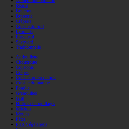
Authentique bouchon
Bistrot
Bouchon
Brasserie
Crêperie
Cuisine du Sud
Lyonnais
Provençal
Savoyard
Traditionnelle
Andouillette
Choucroute
Couscous
Crêpes
Cuisine au feu de bois
Cuisine du marché
Fondue
Grenouilles
Grill
Huitres et coquillages
Mâchon
Moules
Pâtes
Plats Végétariens