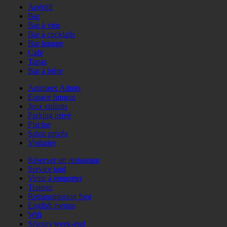
Apéritif
Bar
Bar à vins
Bar à cocktails
Bar lounge
Café
Tapas
Bar à bière
Animaux Admis
Espace fumeur
Jeux enfants
Parking privé
Piscine
Salon privés
Voiturier
Réserver un restaurant
Service tard
Vente à emporter
Traiteur
Retransmission foot
English menus
Wifi
Séjours week-end