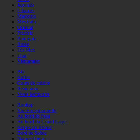
Japonais
Libanais
Marocain
Mexicain
Oriental
Pizzéria
Portugais
Russe
Tex Mex
Thaï
Vietnamien
Bio
Buffet
Cours de cuisine
Resto àvin
Vente àemporter
Rooftop
Vue Exceptionnelle
Au bord de l'eau
Au bord du Grand Large
Berges du Rhône
Bord de Saône
Nature détente