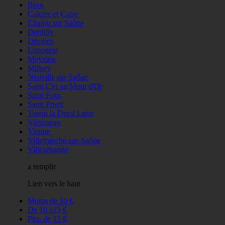
Bron
Caluire et Cuire
Chalon sur Saône
Dardilly
Décines
Limonest
Meyzieu
Millery
Neuville sur Saône
Saint Cyr au Mont d'Or
Saint Fons
Saint Priest
Tassin la Demi Lune
Vénisseux
Vienne
Villefranche-sur-Saône
Villeurbanne
a remplir
Lien vers le haut
Moins de 10 €
De 10 à15 €
Plus de 15 €