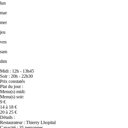
lun
mar
mer
jeu
ven
sam
dim
Midi : 12h - 13h45
Soir : 20h - 22h30
Prix constatés
Plat du jour :
Menu(s) midi:
Menu(s) soir:
9 €
14 à 18 €
20 à 25 €
Détails :
Restaurateur : Thierry Lhopital
Capacité : 35 personnes