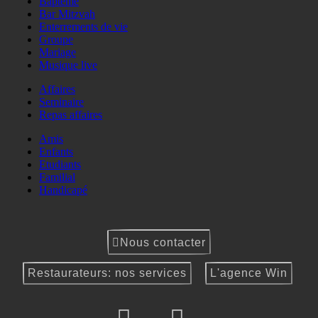
Baptême
Bar Mitzvah
Enterrements de vie
Groupe
Mariage
Musique live
Affaires
Seminaire
Repas affaires
Amis
Enfants
Etudiants
Familial
Handicapé
Nous contacter
Restaurateurs: nos services
L'agence Win