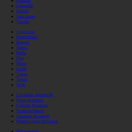
Poisson
Quenelle
Salade
Saucisson
Viande
Couscous
Hamburger
Burger
Nems
Paëla
Phö
Pizza
Sushi
Tajine
Tapas
Wok
Livraison àdomicile
Pizza livraison
Chinois livraison
Sushi livraison
Japonais livraison
Plateau repas livraison
Bistronomie