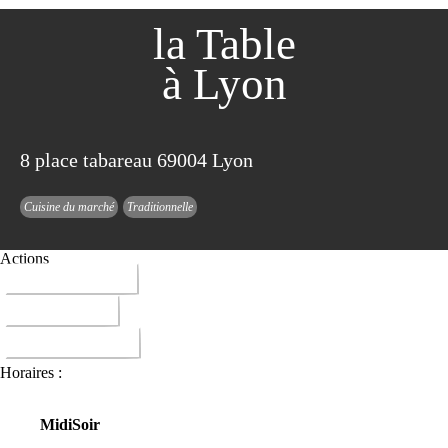
la Table
à Lyon
8 place tabareau 69004 Lyon
Cuisine du marché
Traditionnelle
Actions
04 78 72 08 51
ITINERAIRE
DONNER AVIS
Horaires :
Midi
Soir