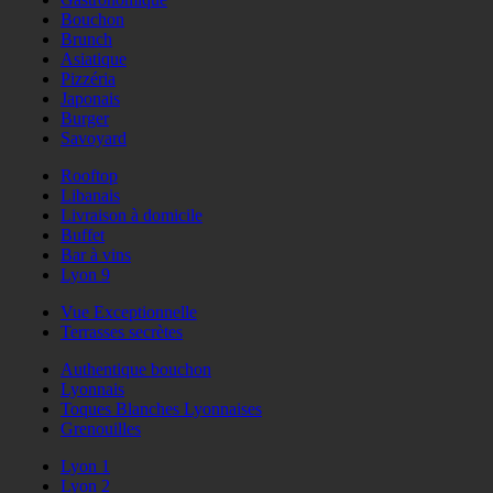
Bouchon
Brunch
Asiatique
Pizzéria
Japonais
Burger
Savoyard
Rooftop
Libanais
Livraison à domicile
Buffet
Bar à vins
Lyon 9
Vue Exceptionnelle
Terrasses secrètes
Authentique bouchon
Lyonnais
Toques Blanches Lyonnaises
Grenouilles
Lyon 1
Lyon 2