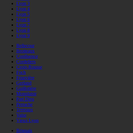
Lyon 3
Lyon 4
Lyon 5
Lyon 6
Lyon 7
Lyon 8
Lyon 9
Bellecour
Brotteaux
Confluence
Cordeliers
Croix-Rousse
Foch
Fourvière
Gerland
Guillotière
Monplaisir
Part Dieu
Perrache
Terreaux
Vaise
Vieux Lyon
Brignais