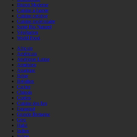
Bistrot Moderne
Cuisine à l'azote
Cuisine créative
Cuisine moléculaire
Santé Bio Naturel
Végétarien
World Food
Africain
Américain
Amérique Latine
Arménien
Asiatique
Belge
Brésilien
Cacher
Chinois
Coréen
Cuisine des Iles
Espagnol
Grande Bretagne
Grec
Halal
Indien
Italien