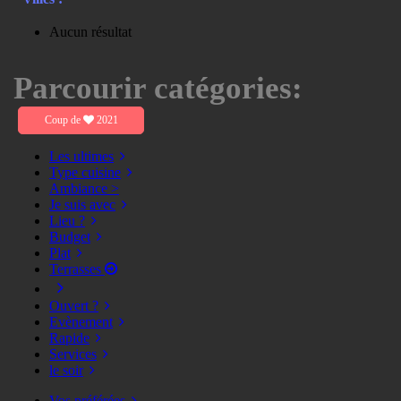
Aucun résultat
Parcourir catégories:
Coup de
2021
Les ultimes
Type cuisine
Ambiance >
Je suis avec
Lieu ?
Budget
Plat
Terrasses
Ouvert ?
Evènement
Rapide
Services
le soir
Vos préférées