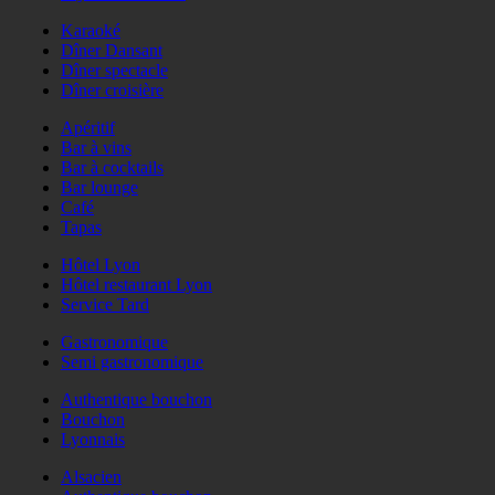
Karaoké
Dîner Dansant
Dîner spectacle
Dîner croisière
Apéritif
Bar à vins
Bar à cocktails
Bar lounge
Café
Tapas
Hôtel Lyon
Hôtel restaurant Lyon
Service Tard
Gastronomique
Semi gastronomique
Authentique bouchon
Bouchon
Lyonnais
Alsacien