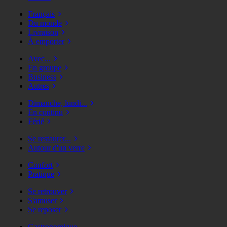
Français
Du monde
Livraison
À emporter
Avec...
En groupe
Business
Autres
Dimanche, lundi...
En continu
Férié
Se restaurer...
Autour d'un verre
Confort
Pratique
Se retrouver
S'amuser
Se reposer
Gastronomique