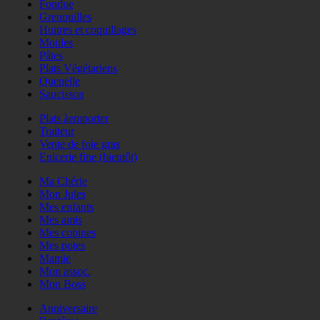
Fondue
Grenouilles
Huitres et coquillages
Moules
Pâtes
Plats Végétariens
Quenelle
Saucisson
Plats àemporter
Traiteur
Vente de foie gras
Epicerie fine (bientôt)
Ma Chérie
Mon Jules
Mes enfants
Mes amis
Mes copines
Mes potes
Mamie
Mon assoc.
Mon Boss
Anniversaire