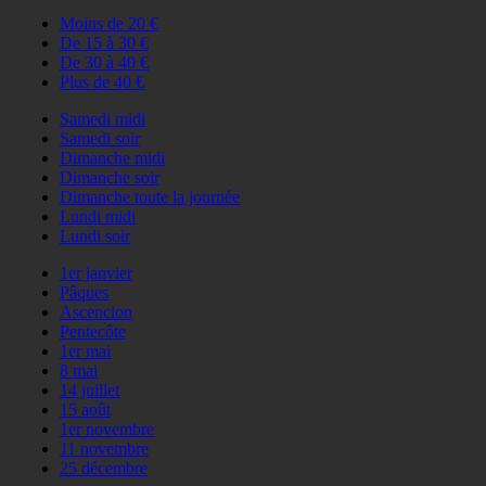
Moins de 20 €
De 15 à 30 €
De 30 à 40 €
Plus de 40 €
Samedi midi
Samedi soir
Dimanche midi
Dimanche soir
Dimanche toute la journée
Lundi midi
Lundi soir
1er janvier
Pâques
Ascencion
Pentecôte
1er mai
8 mai
14 juillet
15 août
1er novembre
11 novembre
25 décembre