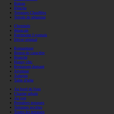
Bateau
Péniche
Terrasses Chauffées
Terrain de pétanque
Cheminée
Musicale
Patrimoine Lyonnais
Décor original
Romantique
Bistrot de caractère
Branché
Happy chic
Restaurant dansant
Atypique
Auberge
Table d'hôte
Au bord de l'eau
Charme urbain
Au vert
Premières terrasses
Terrasses secrètes
Toutes les terrasses