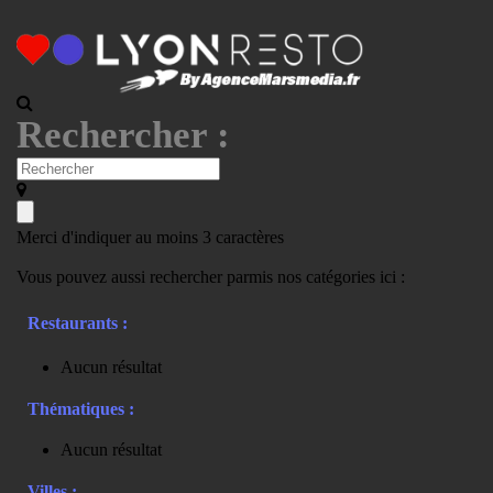
Rechercher :
Merci d'indiquer au moins 3 caractères
Vous pouvez aussi rechercher parmis nos catégories ici :
Restaurants :
Aucun résultat
Thématiques :
Aucun résultat
Villes :