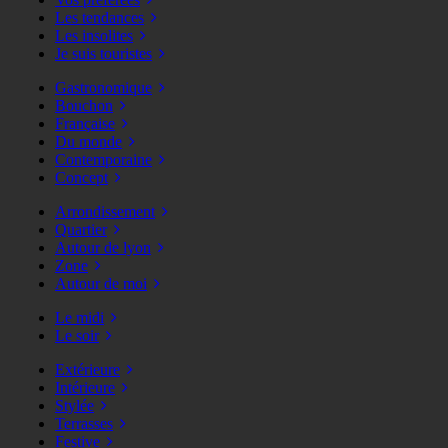
Les tendances
Les insolites
Je suis touristes
Gastronomique
Bouchon
Française
Du monde
Contemporaine
Concept
Arrondissement
Quartier
Autour de lyon
Zone
Autour de moi
Le midi
Le soir
Extérieure
Intérieure
Stylée
Terrasses
Festive