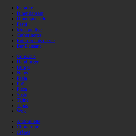
Karaoké
Diner dansant
Diner spectacle
Festif
Musique live
Catherinettes
Enterrements de vie
Bar Dansant
Couscous
Hamburger
Burger
Nems
Paëla
Phö
Pizza
Sushi
Tajine
Tapas
Wok
Andouillette
Choucroute
Crêpes