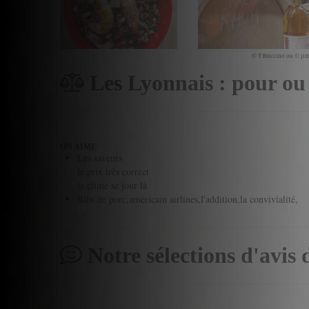
© T.Buccino ou © jim
Les Lyonnais : pour ou
ON AIME
Les saveurs
le prix très correct
la clime se jour là
Ribs de porc,américain airlines,l'addition,la convivialité,
Notre sélections d'avis 