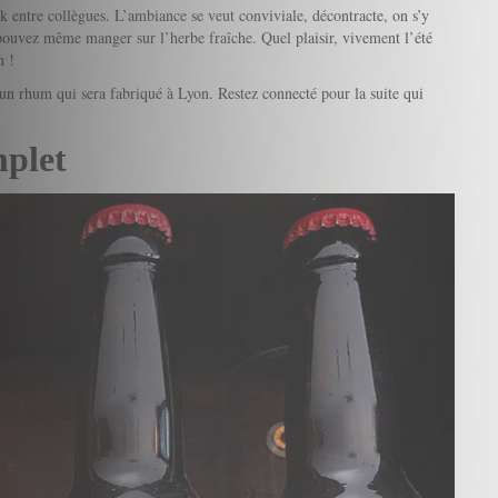
k entre collègues. L’ambiance se veut conviviale, décontracte, on s’y
pouvez même manger sur l’herbe fraîche. Quel plaisir, vivement l’été
n !
n rhum qui sera fabriqué à Lyon. Restez connecté pour la suite qui
mplet