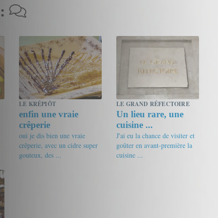
 :
LE KRÉPIÔT
LE GRAND RÉFECTOIRE
enfin une vraie
Un lieu rare, une
crêperie
cuisine ...
oui je dis bien une vraie
J'ai eu la chance de visiter et
crêperie, avec un cidre super
goûter en avant-première la
gouteux, des ...
cuisine ...
20/20
pseudoDahlia
18/20
friandine