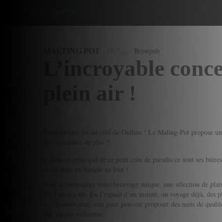
Donner mon avis
MALTING POT
-
16,5
-
Brewpub
/20
L’incroyable conce
plein air !
Terrasse sans fin du côté de Oullins ! Le Maling-Pot propose un
que demander de plus ?
L’élément principal de ce petit coin de paradis ce sont ses bières
cuves dans un hangar au loin !
Pour accompagner votre breuvage unique, une sélection de plats
par l’américain. En l’espace d’un instant, on voyage déjà, des pl
sélectionnés avec soin pour pouvoir proposer des mets de qualité
une variété suffisante.