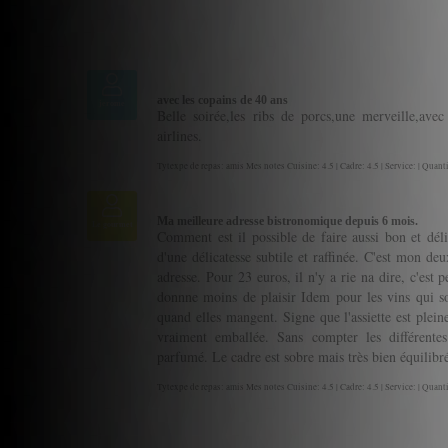
avec les copains de 40 ans
jerome
Belle soirée,les ribs de porcs,une merveille,avec
airlines.
Tytexpe de repas: amis Mes notes Cuisine: 4.5 | Cadre: 4.5 | Service: | Quanti
Ma meilleure adresse bistronomique depuis 6 mois.
Le gourmet
Comment est il possible de faire aussi bon et délic
d'une délicatesse subtile et raffinée. C'est mon deu
adresse. Pour 23 euros, il n'y a rie na dire, c'est 
donnne moins de plaisir Idem pour les vins qui so
quand elles mangent. Signe que l'assiette est plei
vraiment emballée. Sans compter les différentes
parfumé. Le cadre est sobre mais très bien équilibré
Tytexpe de repas: amis Mes notes Cuisine: 4.5 | Cadre: 4.5 | Service: | Quanti