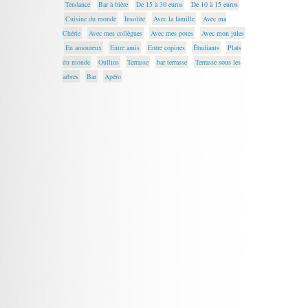
Tendance
Bar à bière
De 15 à 30 euros
De 10 à 15 euros
Cuisine du monde
Insolite
Avec la famille
Avec ma
Chérie
Avec mes collègues
Avec mes potes
Avec mon jules
En amoureux
Entre amis
Entre copines
Étudiants
Plats
du monde
Oullins
Terrasse
bar terrasse
Terrasse sous les
arbres
Bar
Apéro