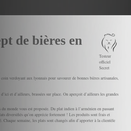
pt de bières en
Testeur
officiel
Secret
 coin verdoyant aux lyonnais pour savourer de bonnes bières artisanales,
 d’ici et d’ailleurs, brassées sur place. On aperçoit d’ailleurs les grandes
 du monde vous est proposée. Du plat indien à l’arménien en passant
ats diversifiés qu’on apprécie fortement ! Les produits sont frais et
. Chaque semaine, les plats sont changés afin d’apporter à la clientèle