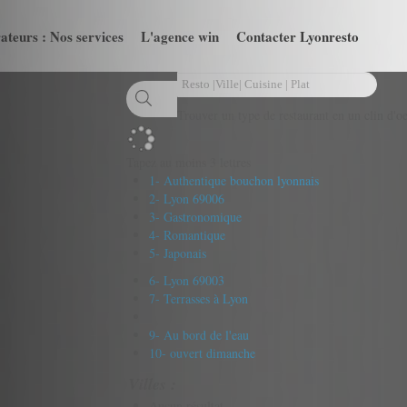
ateurs : Nos services
L'agence win
Contacter Lyonresto
Trouver un type de restaurant en un clin d'oe
Tapez au moins 3 lettres
1- Authentique bouchon lyonnais
2- Lyon 69006
3- Gastronomique
4- Romantique
5- Japonais
6- Lyon 69003
7- Terrasses à Lyon
9- Au bord de l'eau
10- ouvert dimanche
Villes :
Aucun résultat