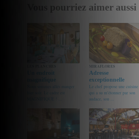
Vous pourriez aimer aussi
LES PLANCHES
MIRAFLORES
Un endroit
Adresse
magnifique
exceptionnelle
Nous sommes allés manger
Le chef propose une cuisine
hier soir. Le cadre est
qui a su m'étonner par son
MAGNIFIQUE ! ...
audace, son ...
20/20
ThomThom
17.5/20
Gourmet de passage