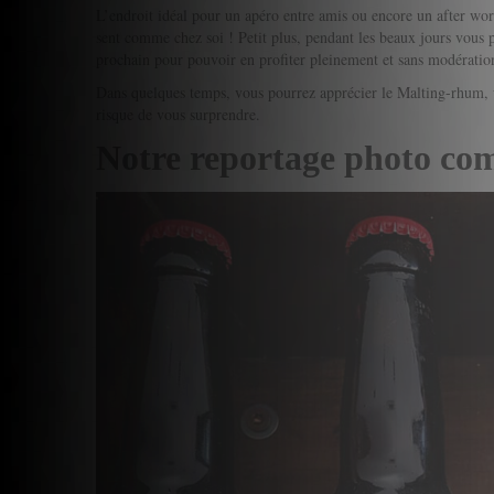
L’endroit idéal pour un apéro entre amis ou encore un after wor
sent comme chez soi ! Petit plus, pendant les beaux jours vous 
prochain pour pouvoir en profiter pleinement et sans modératio
Dans quelques temps, vous pourrez apprécier le Malting-rhum, u
risque de vous surprendre.
Notre reportage photo co