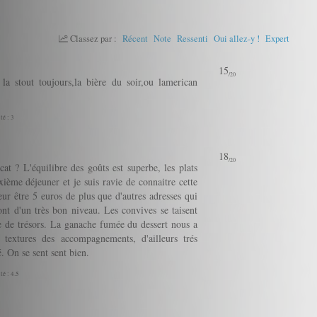
Classez par :
Récent
Note
Ressenti
Oui allez-y !
Expert
15
/20
 la stout toujours,la bière du soir,ou lamerican
té : 3
18
/20
at ? L'équilibre des goûts est superbe, les plats
xième déjeuner et je suis ravie de connaitre cette
peur être 5 euros de plus que d'autres adresses qui
nt d'un très bon niveau. Les convives se taisent
ne de trésors. La ganache fumée du dessert nous a
 textures des accompagnements, d'ailleurs trés
. On se sent sent bien.
té : 4.5