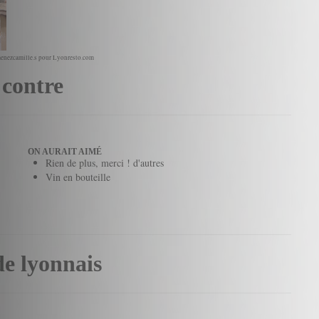
enezcamille.s pour Lyonresto.com
 contre
ON AURAIT AIMÉ
Rien de plus, merci ! d'autres
Vin en bouteille
de lyonnais